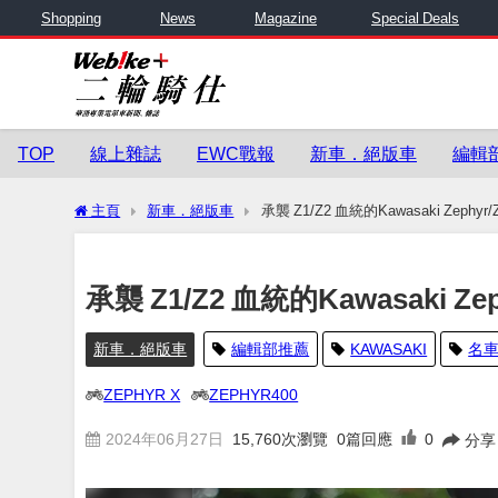
Shopping
News
Magazine
Special Deals
TOP
線上雜誌
EWC戰報
新車．絕版車
編輯
主頁
新車．絕版車
承襲 Z1/Z2 血統的Kawasaki Zep
承襲 Z1/Z2 血統的Kawasaki 
新車．絕版車
編輯部推薦
KAWASAKI
名
ZEPHYR X
ZEPHYR400
2024年06月27日
15,760
次瀏覽
0篇回應
0
分享