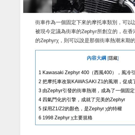
街車作為一個固定下來的摩托車類別，可以說是
被現今定議為街車的Zephyr所創立的，在
的Zephyrχ，則可以說是那個街車熱潮末期
內容大綱
[
隱藏
]
1
Kawasaki Zephyr 400（西風400），
2
把摩托車改裝KAWASAKI Z1的風潮，促成了
3
由Zephyr引發的街車熱潮，成為了一個固
4
四氣門化的引擎，成就了完美的Zephyr
5
採用Z1/Z2的顏色，是Zephyr χ的特權
6
1998 Zephyr χ主要規格