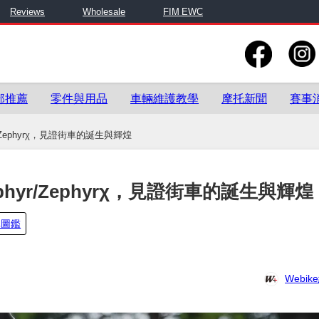
Reviews
Wholesale
FIM EWC
部推薦
零件與用品
車輛維護教學
摩托新聞
賽事
hyr/Zephyrχ，見證街車的誕生與輝煌
Zephyr/Zephyrχ，見證街車的誕生與輝煌
車圖鑑
Webi