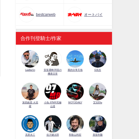
bestcarweb
オートバイ
合作刊登騎士/作家
LeeBerlin
安筌運轉 阿筌の
展的分享天地
G先生
機車日常
第四維度-火花
小魚-97MR究極
MOTODAILY
艾兒Elle
羅
山道
並
佐川健太郎
克里夫三
和歌山利宏
賀曾利隆