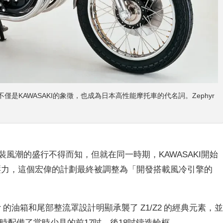
的Z2，不僅是KAWASAKI的象徵，也成為日本高性能摩托車的代名詞。Zephyr
2 改裝風潮的盛行不得而知，但就在同一時期，KAWASAKI開始
本壓力，這個宏偉的計劃最終被調整為「開發搭載風冷引擎的
hyr 的油箱和尾部整流罩設計明顯承襲了 Z1/Z2 的經典元素，
擎，同時配備了當時少見的前17吋、後18吋鑄造輪框。