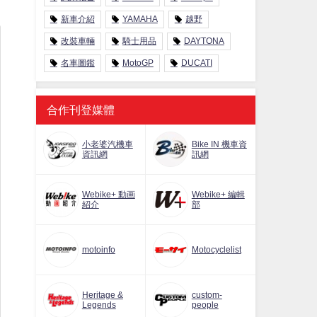
新車介紹
YAMAHA
越野
改裝車輛
騎士用品
DAYTONA
名車圖鑑
MotoGP
DUCATI
合作刊登媒體
小老婆汽機車
Bike IN 機車資
資訊網
訊網
Webike+ 動画
Webike+ 編輯
紹介
部
motoinfo
Motocyclelist
Heritage &
custom-
Legends
people