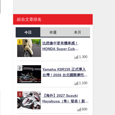
綜合文章排名
引
今日
本週
本月
比想像中更有機車感！
HONDA Super Cub
110【Webike愛車精選】
1,300
Yamaha XSR155 正式導入
台灣！2026 台北國際摩托車
展亮相，70 週年紀念版
1,100
YZF-R 系列限量追加販售
【海外】2027 Suzuki
Hayabusa（隼）發表！新增
Special Edition 特仕版，全
600
新珍珠白塗裝與專屬配備登