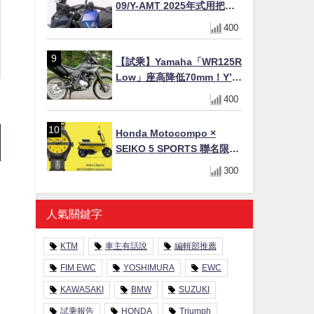
09/Y-AMT 2025年式用把手
Easy Fit Bar Plus」！高
400
7mm後移16mm直上×三色×
免換線組
【試乘】Yamaha「WR125R
Low」座高降低70mm！Y’s
Gear低座高座墊×低座高連桿
400
×腳踏著地感大幅改善，越野
初學者推薦
Honda Motocompo ×
SEIKO 5 SPORTS 聯名限量
錶登場！重現黃色車身、油
300
箱開關等經典設計
人氣關鍵字
KTM
車主有話說
編輯部推薦
FIM EWC
YOSHIMURA
EWC
KAWASAKI
BMW
SUZUKI
試乘報告
HONDA
Triumph