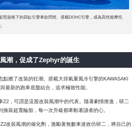
本中型駕照規格下的四缸引擎車款問世。搭載DOHC引擎，成為高性能摩托
態。
的風潮，促成了Zephyr的誕生
也點燃了改裝的狂潮。搭載大排氣量風冷引擎的KAWASAKI
將其與最新的跑車底盤結合，追求極致性能。
其愛車Z2，可謂是這股改裝風潮中的代表。隨著劇情推進，研二
校到換裝超寬輪胎，每一次升級都牽動著讀者的心。
Z1/Z2改裝風潮的催化劑，激勵著無數車迷效仿研二，將自己的