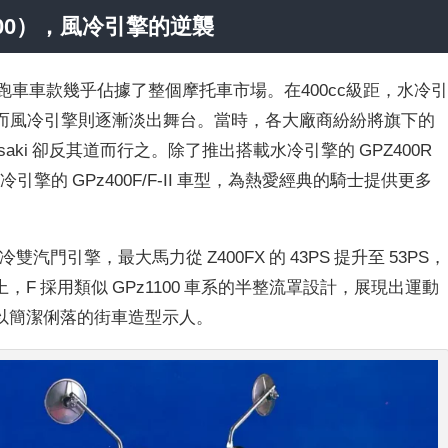
（西風400），風冷引擎的逆襲
 400 時，跑車車款幾乎佔據了整個摩托車市場。在400cc級距，水冷
，而風冷引擎則逐漸淡出舞台。當時，各大廠商紛紛將旗下的
saki 卻反其道而行之。除了推出搭載水冷引擎的 GPZ400R
載風冷引擎的 GPz400F/F-II 車型，為熱愛經典的騎士提供更多
HC 風冷雙汽門引擎，最大馬力從 Z400FX 的 43PS 提升至 53PS，
F 採用類似 GPz1100 車系的半整流罩設計，展現出運動
燈，以簡潔俐落的街車造型示人。