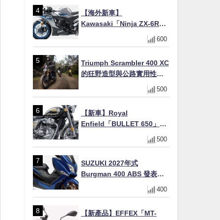
場
【海外新車】
Kawasaki「Ninja ZX-6R」
2027年式北美發表！636cc
600
四缸×銀河銀/暮光藍新色
×KTRC/KIBS電控，11,599
Triumph Scrambler 400 XC
美元起
的狂野造型與公路實用性的
完美結合
500
【新車】Royal
Enfield「BULLET 650」8
月27日日本發售（98萬日圓
500
～）！648cc空冷並列雙缸×
虎眼指示燈×砲筒黑/戰艦藍兩
SUZUKI 2027年式
色
Burgman 400 ABS 發表！
8/18日本上市、支援E10汽油
400
售價98萬100日圓
【新產品】EFFEX「MT-