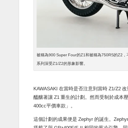
被稱為900 Super Four的Z1和被稱為750RS
系列深受Z1/Z2的形象影響。
KAWASAKI 在當時是否注意到當時 Z1/Z
醞釀著讓 Z1 重生的計劃。然而受制於成
400cc平價車款」。
這個計劃的成果便是 Zephyr 的誕生。Zep
搭載了與 GPz400F/F-II 相同的風冷引