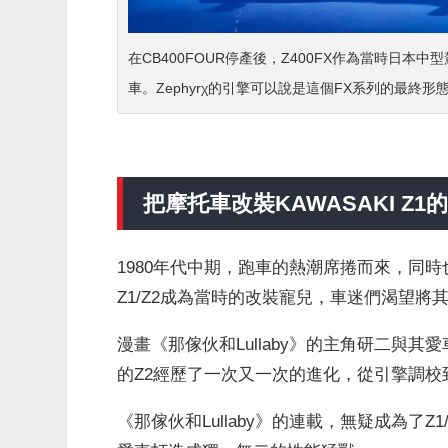
在CB400FOUR停產後，Z400FX作為當時日
車。Zephyrχ的引擎可以說是這個FX系列的最終形
把摩托車改裝KAWASAKI Z1
1980年代中期，跑車的熱潮席捲而來，同時
Z1/Z2成為當時的改裝寵兒，車迷們渴望
漫畫《那傢伙和Lullaby》的主角研二與
的Z2經歷了一次又一次的進化，從引擎調
《那傢伙和Lullaby》的連載，無疑成為了