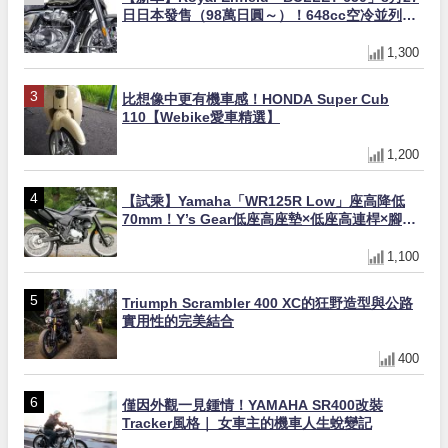
日日本發售（98萬日圓～）！648cc空冷並列雙
缸×虎眼指示燈×砲筒黑/戰艦藍兩色
1,300
比想像中更有機車感！HONDA Super Cub
110【Webike愛車精選】
1,200
【試乘】Yamaha「WR125R Low」座高降低
70mm！Y’s Gear低座高座墊×低座高連桿×腳踏
著地感大幅改善，越野初學者推薦
1,100
Triumph Scrambler 400 XC的狂野造型與公路
實用性的完美結合
400
僅因外觀一見鍾情！YAMAHA SR400改裝
Tracker風格｜ 女車主的機車人生蛻變記