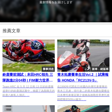
最新情報をお届けします
推薦文章
賽事消息
新車．絕版車
鈴鹿賽前測試：本田HRC領先 三
青木拓磨賽車生活Vol.2 ｜試乘報
隊跑進2分04秒 | FIM耐力世界錦
告 HONDA「RC213V-S」
標賽
Team HRC 在 5 月 12 日和 13 日於鈴鹿賽
在1990年代聞名日本國內外摩托車賽事的
道舉行的鈴鹿測試賽中，稱霸了為期兩天的
青木三兄弟，排行老二的青木拓磨在榮獲全
鈴鹿八耐私人測試。...
日本摩托車賽冠軍之後轉為挑戰世界摩托車
錦標賽的500cc級別，...