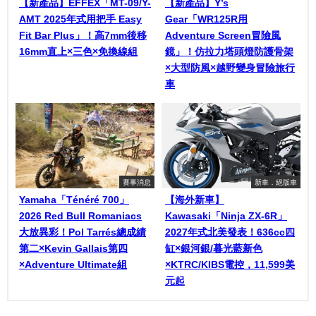
【新產品】EFFEX「MT-09/Y-
【新產品】Y’s
AMT 2025年式用把手 Easy
Gear「WR125R用
Fit Bar Plus」！高7mm後移
Adventure Screen冒險風
16mm直上×三色×免換線組
鏡」！仿拉力塔頭燈防護骨架
×大型防風×越野變身冒險旅行
車
賽事消息
新車．絕版車
Yamaha「Ténéré 700」
【海外新車】
2026 Red Bull Romaniacs
Kawasaki「Ninja ZX-6R」
大放異彩！Pol Tarrés總成績
2027年式北美發表！636cc四
第二×Kevin Gallais第四
缸×銀河銀/暮光藍新色
×Adventure Ultimate組
×KTRC/KIBS電控，11,599美
元起