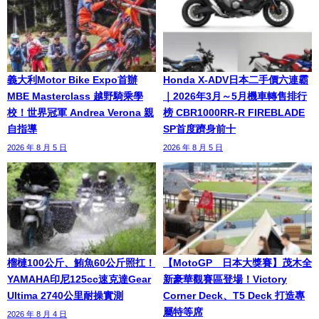
義大利Motor Bike Expo首辦
Honda X-ADV日本二手價六連霸
MBE Masterclass 越野騎乘學
｜2026年3月～5月機車轉售排行
校！世界冠軍 Andrea Verona 親
榜 CBR1000RR-R FIREBLADE
自指導
SP首度躋身前十
2026 年 8 月 5 日
2026 年 8 月 5 日
榴槤100公斤、鮪魚60公斤照扛！
【MotoGP™日本大獎賽】茂木全
YAMAHA印尼125cc速克達Gear
新豪華觀賽區登場！Victory
Ultima 2740公里耐操實測
Corner Deck、T5 Deck 打造專
屬特等席
2026 年 8 月 4 日