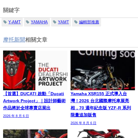
關鍵字
Y-AMT
YAMAHA
YAMT
編輯部推薦
摩托新聞
相關文章
【首選】DUCATI 啟動「Ducati
Yamaha XSR155 正式導入台
Artwork Project」｜設計師藝術
灣！2026 台北國際摩托車展亮
作品將於全球專賣店展出
相，70 週年紀念版 YZF-R 系列
限量追加販售
2026 年 8 月 6 日
2026 年 8 月 6 日