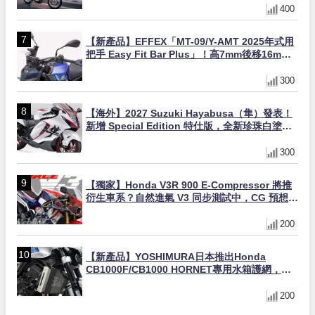
400
【新產品】EFFEX「MT-09/Y-AMT 2025年式用
把手 Easy Fit Bar Plus」！高7mm後移16mm
直上×三色×免換線組
300
【海外】2027 Suzuki Hayabusa（隼）發表！
新增 Special Edition 特仕版，全新珍珠白塗裝
與專屬配備登場
300
【獨家】Honda V3R 900 E-Compressor 將推
衍生車系？自然進氣 V3 同步測試中，CG 預想曝
光！
200
【新產品】YOSHIMURA日本推出Honda
CB1000F/CB1000 HORNET專用水箱護網，六
角網紋設計質感升級
200