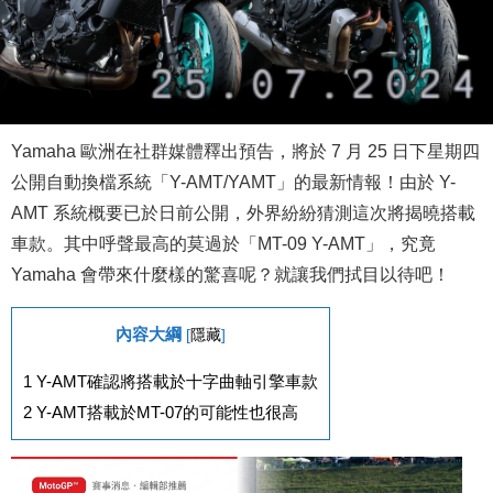
Yamaha 歐洲在社群媒體釋出預告，將於 7 月 25 日下星期四
公開自動換檔系統「Y-AMT/YAMT」的最新情報！由於 Y-
AMT 系統概要已於日前公開，外界紛紛猜測這次將揭曉搭載
車款。其中呼聲最高的莫過於「MT-09 Y-AMT」，究竟
Yamaha 會帶來什麼樣的驚喜呢？就讓我們拭目以待吧！
內容大綱
[
隱藏
]
1
Y-AMT確認將搭載於十字曲軸引擎車款
2
Y-AMT搭載於MT-07的可能性也很高