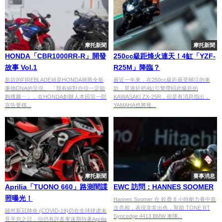
摩托新聞
摩托新聞
HONDA「CBR1000RR-R」開發
250cc級距烽火連天！4缸「YZF-
故事 Vol.1
R25M」降臨？
新款的FIREBLADE就是HONDA挑戰全新
最近一年來，在250cc級距最受關注的車
事物DNA的呈現。 「我有絕對自信一定能
款，莫過於把4缸引擎帶回此級距的
夠獲勝⋯」，在HONDA創辦人本田宗一郎
KAWASAKI ZX-25R，但是有消息指出，
宣告要稱...
YAMAHA也將推...
摩托新聞
賽事消息
Aprilia「TUONO 660」路測間諜
EWC 訪問：HANNES SOOMER
照曝光！
Hannes Soomer 在 鈴鹿 8 小時耐力賽中首
次亮相，表現非常出色，幫助 TONE RT
雖然新冠肺炎 (COVID-19)仍在全球肆虐未
Syncedge 4413 BMW 車隊...
見平息之日，但仍有許多車迷期待著Aprilia