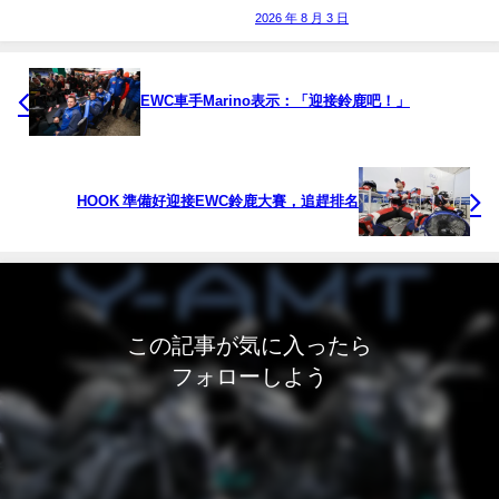
2026 年 8 月 3 日
EWC車手Marino表示：「迎接鈴鹿吧！」
HOOK 準備好迎接EWC鈴鹿大賽，追趕排名
この記事が気に入ったら
フォローしよう