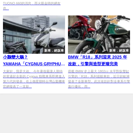
TUONO 660的消息，而火眼金睛的網友
也...
新車．絕版車
新車．絕版車
小鵝變大鵰？
BMW「R18」系列迎來 2025 年
YAMAHA「CYGNUS GRYPHUS
改款，引擎與造型更臻完美
125」發表！
大家好，我是大叔。 今年暑假最讓人期待
搭載 BMW 史上最大 1802cc 水平對臥雙缸
的莫過於全新的 Cygnus 勁戰車系即將進入
引擎的「R18」系列巡航車款，近日於歐洲
第六代的發表，在上個星期時台灣山葉機車
發表了全新車型。此次改款針對全車系引擎
官網發表了一支影...
進行優化，而...