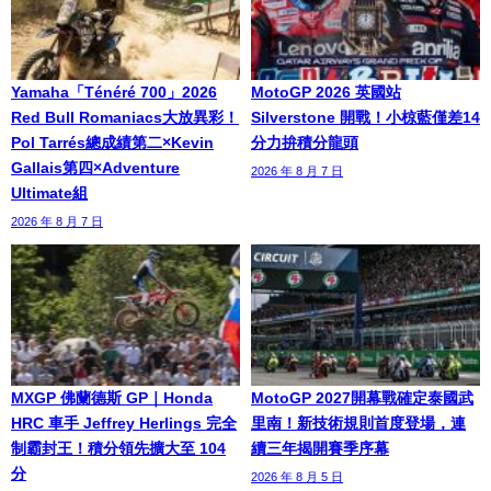
Yamaha「Ténéré 700」2026
MotoGP 2026 英國站
Red Bull Romaniacs大放異彩！
Silverstone 開戰！小椋藍僅差14
Pol Tarrés總成績第二×Kevin
分力拚積分龍頭
Gallais第四×Adventure
2026 年 8 月 7 日
Ultimate組
2026 年 8 月 7 日
MXGP 佛蘭德斯 GP｜Honda
MotoGP 2027開幕戰確定泰國武
HRC 車手 Jeffrey Herlings 完全
里南！新技術規則首度登場，連
制霸封王！積分領先擴大至 104
續三年揭開賽季序幕
分
2026 年 8 月 5 日