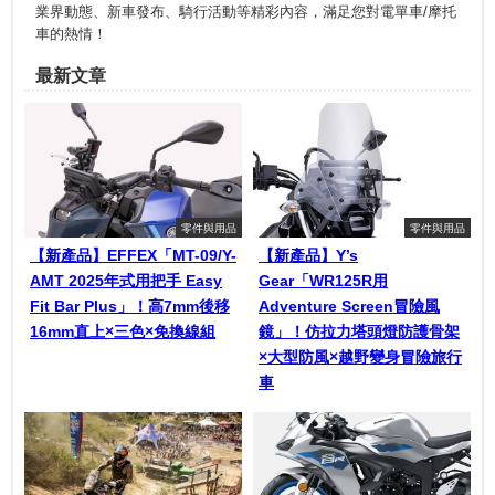
業界動態、新車發布、騎行活動等精彩內容，滿足您對電單車/摩托
車的熱情！
最新文章
零件與用品
零件與用品
【新產品】EFFEX「MT-09/Y-
【新產品】Y’s
AMT 2025年式用把手 Easy
Gear「WR125R用
Fit Bar Plus」！高7mm後移
Adventure Screen冒險風
16mm直上×三色×免換線組
鏡」！仿拉力塔頭燈防護骨架
×大型防風×越野變身冒險旅行
車