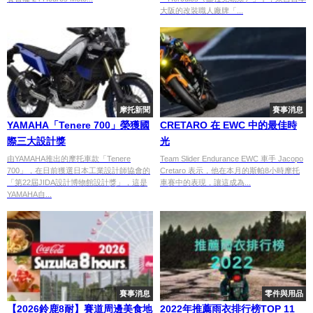
大阪的改裝職人廠牌「...
摩托新聞
賽事消息
YAMAHA「Tenere 700」榮獲國
CRETARO 在 EWC 中的最佳時
際三大設計獎
光
由YAMAHA推出的摩托車款「Tenere
Team Slider Endurance EWC 車手 Jacopo
700」，在日前獲選日本工業設計師協會的
Cretaro 表示，他在本月的斯帕8小時摩托
「第22屆JIDA設計博物館設計獎」，這是
車賽中的表現，讓這成為...
YAMAHA自...
賽事消息
零件與用品
【2026鈴鹿8耐】賽道周邊美食地
2022年推薦雨衣排行榜TOP 11