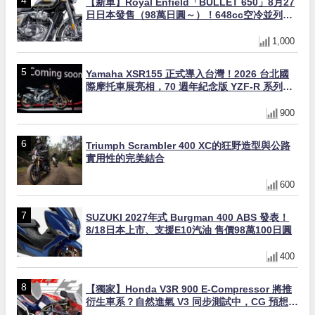
【新車】Royal Enfield「BULLET 650」8月27
日日本發售（98萬日圓～）！648cc空冷並列雙
缸×虎眼指示燈×砲筒黑/戰艦藍兩色
1,000
Yamaha XSR155 正式導入台灣！2026 台北國
際摩托車展亮相，70 週年紀念版 YZF-R 系列限
量追加販售
900
Triumph Scrambler 400 XC的狂野造型與公路
實用性的完美結合
600
SUZUKI 2027年式 Burgman 400 ABS 發表！
8/18日本上市、支援E10汽油 售價98萬100日圓
400
【獨家】Honda V3R 900 E-Compressor 將推
衍生車系？自然進氣 V3 同步測試中，CG 預想曝
光！