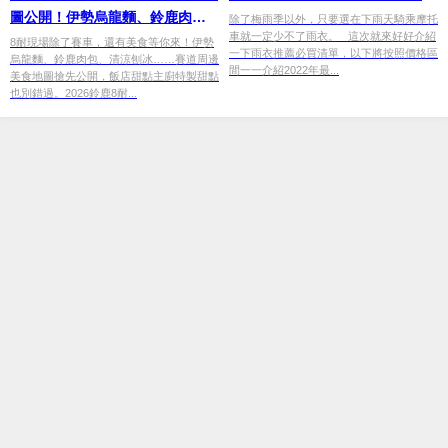
圖公開！伊勢烏龍麵、鈴鹿肉包
除了梅雨季以外，只要選在下雨天騎乘摩托
車就一定少不了雨衣。 這次就來好好介紹
到園區餐廳×飯店餐廳美食攻略
8耐現場除了賽車，還有美食等你來！伊勢
一下雨衣推薦必買清單，以下將按照價格區
烏龍麵、鈴鹿肉包、清涼刨冰……賽道周邊
間一一介紹2022年最...
美食地圖搶先公開，飯店甜點主廚特製甜點
也別錯過。2026鈴鹿8耐...