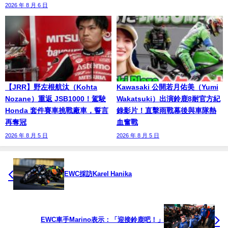
2026 年 8 月 6 日
【JRR】野左根航汰（Kohta
Kawasaki 公開若月佑美（Yumi
Nozane）重返 JSB1000！駕駛
Wakatsuki）出演鈴鹿8耐官方紀
Honda 套件賽車挑戰廠車，誓言
錄影片！直擊雨戰幕後與車隊熱
再奪冠
血奮戰
2026 年 8 月 5 日
2026 年 8 月 5 日
EWC採訪Karel Hanika
EWC車手Marino表示：「迎接鈴鹿吧！」