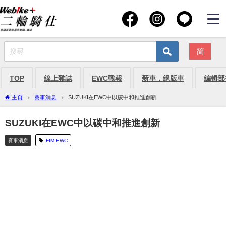
简
TOP
線上雜誌
EWC戰報
新車．絕版車
編輯部
主頁
賽事消息
SUZUKI在EWC中以碳中和推進創新
SUZUKI在EWC中以碳中和推進創新
賽事消息
FIM EWC