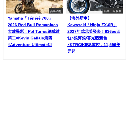
賽事消息
新車．絕版車
Yamaha「Ténéré 700」
【海外新車】
2026 Red Bull Romaniacs
Kawasaki「Ninja ZX-6R」
大放異彩！Pol Tarrés總成績
2027年式北美發表！636cc四
第二×Kevin Gallais第四
缸×銀河銀/暮光藍新色
×Adventure Ultimate組
×KTRC/KIBS電控，11,599美
元起