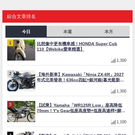
綜合文章排名
今日
本週
本月
比想像中更有機車感！HONDA Super Cub
110【Webike愛車精選】
1,300
【海外新車】Kawasaki「Ninja ZX-6R」2027
年式北美發表！636cc四缸×銀河銀/暮光藍新色
×KTRC/KIBS電控，11,599美元起
1,300
【試乘】Yamaha「WR125R Low」座高降低
70mm！Y’s Gear低座高座墊×低座高連桿×腳踏
著地感大幅改善，越野初學者推薦
1,100