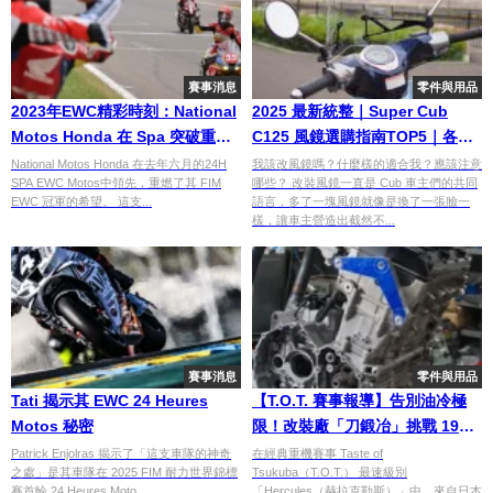
賽事消息
零件與用品
2023年EWC精彩時刻：National
2025 最新統整｜Super Cub
Motos Honda 在 Spa 突破重重
C125 風鏡選購指南TOP5｜各品
難關
牌特色與功能一篇整理給你
National Motos Honda 在去年六月的24H
我該改風鏡嗎？什麼樣的適合我？應該注意
SPA EWC Motos中領先，重燃了其 FIM
哪些？ 改裝風鏡一直是 Cub 車主們的共同
EWC 冠軍的希望。 這支...
語言，多了一塊風鏡就像是換了一張臉一
樣，讓車主營造出截然不...
賽事消息
零件與用品
Tati 揭示其 EWC 24 Heures
【T.O.T. 賽事報導】告別油冷極
Motos 秘密
限！改裝廠「刀鍛冶」挑戰 190
匹馬力「隼」引擎 Katana 戰車
Patrick Enjolras 揭示了「這支車隊的神奇
在經典重機賽事 Taste of
之處」是其車隊在 2025 FIM 耐力世界錦標
Tsukuba（T.O.T.） 最速級別
全解析
賽首輪 24 Heures Moto...
「Hercules（赫拉克勒斯）」中，來自日本