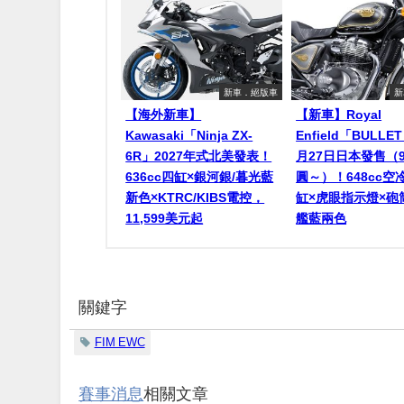
新車．絕版車
新
【海外新車】
【新車】Royal
Kawasaki「Ninja ZX-
Enfield「BULLET
6R」2027年式北美發表！
月27日日本發售（
636cc四缸×銀河銀/暮光藍
圓～）！648cc空
新色×KTRC/KIBS電控，
缸×虎眼指示燈×砲
11,599美元起
艦藍兩色
關鍵字
FIM EWC
賽事消息
相關文章