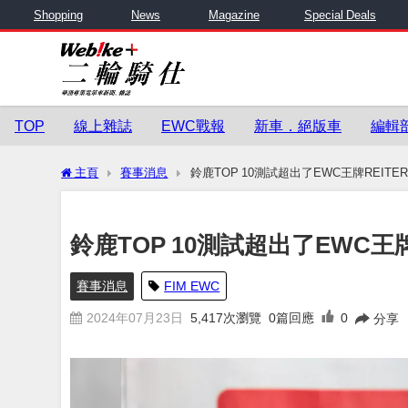
Shopping
News
Magazine
Special Deals
TOP
線上雜誌
EWC戰報
新車．絕版車
編輯
主頁
賽事消息
鈴鹿TOP 10測試超出了EWC王牌REITE
鈴鹿TOP 10測試超出了EWC王牌
賽事消息
FIM EWC
2024年07月23日
5,417
次瀏覽
0篇回應
0
分享