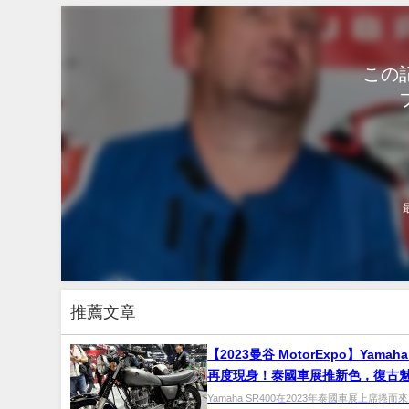
この
推薦文章
【2023曼谷 MotorExpo】Yamaha
再度現身！泰國車展推新色，復古
新姿
Yamaha SR400在2023年泰國車展上席捲