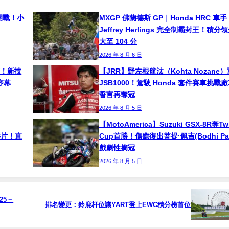
e 開戰！小
MXGP 佛蘭德斯 GP｜Honda HRC 車手
Jeffrey Herlings 完全制霸封王！積分
大至 104 分
2026 年 8 月 6 日
南！新技
【JRR】野左根航汰（Kohta Nozane
序幕
JSB1000！駕駛 Honda 套件賽車挑戰
誓言再奪冠
2026 年 8 月 5 日
【MotoAmerica】Suzuki GSX-8R奪Tw
影片！直
Cup首勝！傷癒復出菩提·佩吉(Bodhi Pai
戲劇性摘冠
2026 年 8 月 5 日
25－
排名變更：鈴鹿杆位讓YART登上EWC積分榜首位