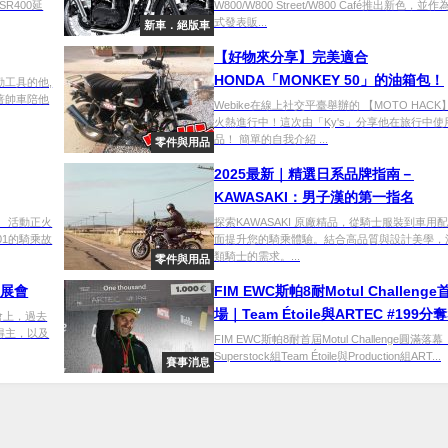
R400延
W800/W800 Street/W800 Café推出新色，並作
式發表販...
新車．絕版車
【好物來分享】完美適合
HONDA「MONKEY 50」的油箱包！
勤工具的他,
著帥車陪他
Webike在線上社交平臺舉辦的 【MOTO HACK
火熱進行中！這次由「Ky's」分享他在旅行中使
品！ 簡單的自我介紹 ...
零件與用品
2025最新｜精選日系品牌指南－
KAWASAKI：男子漢的第一指名
】 活動正火
探索KAWASAKI 原廠精品，從騎士服裝到車用
01的騎乘故
面提升您的騎乘體驗。結合高品質與設計美學，
類騎士的需求。...
零件與用品
s 展會
FIM EWC斯帕8耐Motul Challeng
場｜Team Étoile與ARTEC #199分
展會上，過去
軍得主，以及
Production組榮譽
FIM EWC斯帕8耐首屆Motul Challenge圓滿落幕
Superstock組Team Étoile與Production組ART...
賽事消息