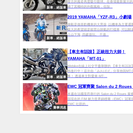
復古的風姿再度吸引眼球。在會場最新展示的S
續了其獨特的外觀風格，但加...
新車．絕版車
2019 YAMAHA「YZF-R3」小劇場
偉毅是個喜歡機車的大男孩, 以機車為主要通
最大的希望就是能買台帥氣的打檔車, 可以騎
上山下海, 四處遊玩。 不過...
新車．絕版車
【車主有話說】正統扭力大師！
YAMAHA「MT-01」
Webike在線上社交平臺舉辦的 【車主有話說
熱進行中！這次由「みおぱぱ」分享他與MT-
事！ 透過車主對愛車-MT-...
新車．絕版車
EWC 冠軍齊聚 Salon du 2 Roue
本週在法國里昂舉行的 Salon du 2 Roues 
與現在的 FIM 耐力世界錦標賽（EWC）冠
EWC 社群的...
賽事消息