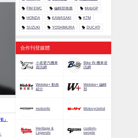
FIM EWC
編輯部推薦
MotoGP
HONDA
KAWASAKI
KTM
SUZUKI
YOSHIMURA
DUCATI
合作刊登媒體
小老婆汽機車
Bike IN 機車資
資訊網
訊網
Webike+ 動画
Webike+ 編輯
紹介
部
motoinfo
Motocyclelist
FE」
Heritage &
custom-
Legends
people
款