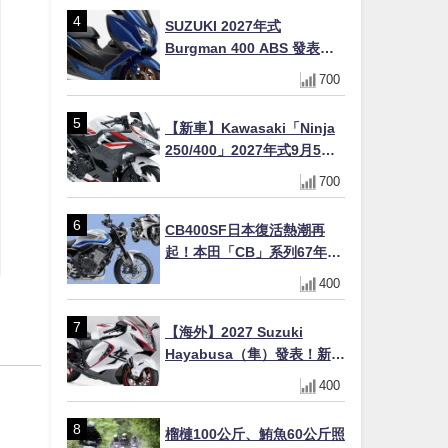
SUZUKI 2027年式
Burgman 400 ABS 發表！
8/18日本上市、支援E10汽油
700
售價98萬100日圓
【新車】Kawasaki「Ninja
250/400」2027年式9月5日
日本發售！新塗裝登場×價格
700
不變×輔助滑動式離合器
×LED頭燈標配
CB400SF日本復活熱潮再
起！本田「CB」系列67年傳
奇解密 與CBR差異一次搞懂
400
【海外】2027 Suzuki
Hayabusa（隼）發表！新增
Special Edition 特仕版，全
400
新珍珠白塗裝與專屬配備登
場
榴槤100公斤、鮪魚60公斤照