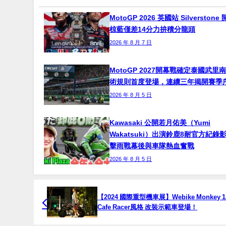
MotoGP 2026 英國站 Silverston
椋藍僅差14分力拚積分龍頭
2026 年 8 月 7 日
MotoGP 2027開幕戰確定泰國武里
術規則首度登場，連續三年揭開賽季
2026 年 8 月 5 日
Kawasaki 公開若月佑美（Yumi
Wakatsuki）出演鈴鹿8耐官方紀錄
擊雨戰幕後與車隊熱血奮戰
2026 年 8 月 5 日
【2024 國際重型機車展】Webike Monkey 1
Cafe Racer風格 改裝示範車登場！