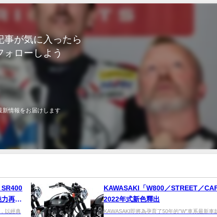
記事が気に入ったら
フォローしよう
最新情報をお届けします
 SR400
KAWASAKI「W800／STREET／CA
魅力再添
2022年式新色釋出
而來，以經典
KAWASAKI即將為孕育了50年的”W”車系最新車