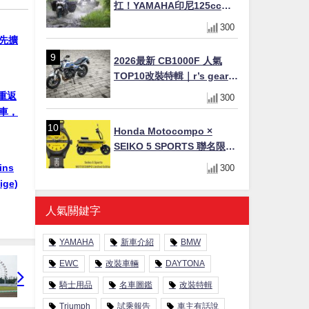
扛！YAMAHA印尼125cc速
克達Gear Ultima 2740公里
300
耐操實測
領先擴
2026最新 CB1000F 人氣
TOP10改裝特輯｜r’s gear鈦
合金排氣管、OHLINS TTX
）重返
300
後避震、HONDA頭燈整流罩
廠車，
Honda Motocompo ×
SEIKO 5 SPORTS 聯名限量
錶登場！重現黃色車身、油
ins
300
箱開關等經典設計
ge)
人氣關鍵字
YAMAHA
新車介紹
BMW
EWC
改裝車輛
DAYTONA
騎士用品
名車圖鑑
改裝特輯
Triumph
試乘報告
車主有話說