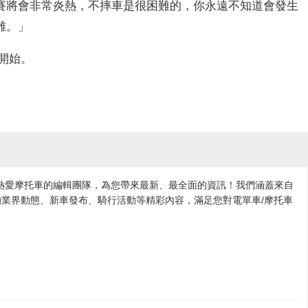
賽將會非常炎熱，不摔車是很困難的，你永遠不知道會發生
難。」
0開始。
各地熱愛摩托車的編輯團隊，為您帶來最新、最全面的資訊！我們涵蓋來自
業界動態、新車發布、騎行活動等精彩內容，滿足您對電單車/摩托車