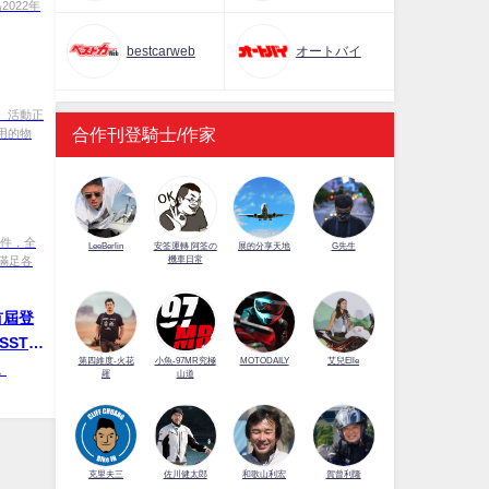
為2022年
bestcarweb
オートバイ
】 活動正
合作刊登騎士/作家
用的物
配件，全
LeeBerlin
安筌運轉 阿筌の
展的分享天地
G先生
機車日常
滿足各
e首屆登
奪SST與
第四維度-火花
小魚-97MR究極
MOTODAILY
艾兒Elle
，
羅
山道
佐川健太郎
克里夫三
和歌山利宏
賀曾利隆