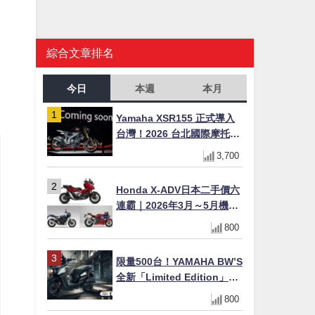
綜合文章排名
今日
本週
本月
Yamaha XSR155 正式導入
台灣！2026 台北國際摩托車
展亮相，70 週年紀念版
3,700
YZF-R 系列限量追加販售
Honda X-ADV日本二手價六
連霸｜2026年3月～5月機車
轉售排行榜 CBR1000RR-R
800
FIREBLADE SP首度躋身前
十
限量500台！YAMAHA BW’S
全新「Limited Edition」都
市探索限定色 GOOPiMADE
800
聯名包同步登場