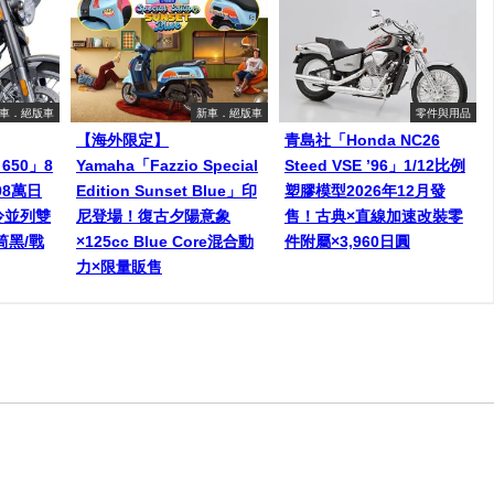
車．絕版車
新車．絕版車
零件與用品
【海外限定】
青島社「Honda NC26
 650」8
Yamaha「Fazzio Special
Steed VSE ’96」1/12比例
98萬日
Edition Sunset Blue」印
塑膠模型2026年12月發
冷並列雙
尼登場！復古夕陽意象
售！古典×直線加速改裝零
筒黑/戰
×125cc Blue Core混合動
件附屬×3,960日圓
力×限量販售