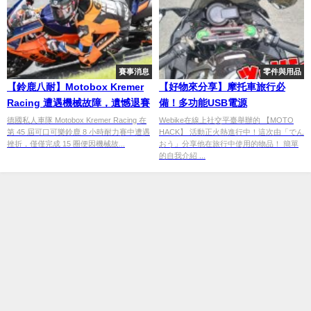
賽事消息
零件與用品
【鈴鹿八耐】Motobox Kremer
【好物來分享】摩托車旅行必
Racing 遭遇機械故障，遺憾退賽
備！多功能USB電源
德國私人車隊 Motobox Kremer Racing 在
Webike在線上社交平臺舉辦的 【MOTO
第 45 屆可口可樂鈴鹿 8 小時耐力賽中遭遇
HACK】 活動正火熱進行中！這次由「でん
挫折，僅僅完成 15 圈便因機械故...
おう」分享他在旅行中使用的物品！ 簡單
的自我介紹 ...