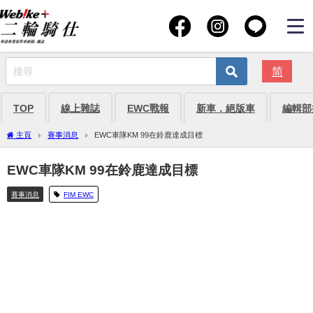
简
TOP
線上雜誌
EWC戰報
新車．絕版車
編輯部
主頁
賽事消息
EWC車隊KM 99在鈴鹿達成目標
EWC車隊KM 99在鈴鹿達成目標
賽事消息
FIM EWC