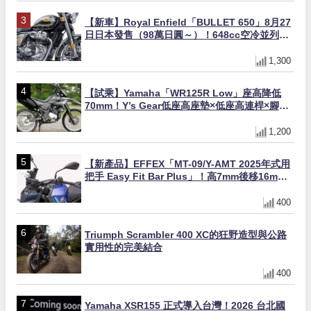
【新車】Royal Enfield「BULLET 650」8月27
日日本發售（98萬日圓～）！648cc空冷並列雙
缸×虎眼指示燈×砲筒黑/戰艦藍兩色
1,300
【試乘】Yamaha「WR125R Low」座高降低
70mm！Y’s Gear低座高座墊×低座高連桿×腳踏
著地感大幅改善，越野初學者推薦
1,200
【新產品】EFFEX「MT-09/Y-AMT 2025年式用
把手 Easy Fit Bar Plus」！高7mm後移16mm
直上×三色×免換線組
400
Triumph Scrambler 400 XC的狂野造型與公路
實用性的完美結合
400
Yamaha XSR155 正式導入台灣！2026 台北國