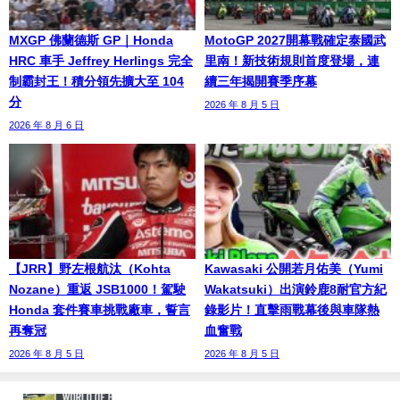
MXGP 佛蘭德斯 GP｜Honda
MotoGP 2027開幕戰確定泰國武
HRC 車手 Jeffrey Herlings 完全
里南！新技術規則首度登場，連
制霸封王！積分領先擴大至 104
續三年揭開賽季序幕
分
2026 年 8 月 5 日
2026 年 8 月 6 日
【JRR】野左根航汰（Kohta
Kawasaki 公開若月佑美（Yumi
Nozane）重返 JSB1000！駕駛
Wakatsuki）出演鈴鹿8耐官方紀
Honda 套件賽車挑戰廠車，誓言
錄影片！直擊雨戰幕後與車隊熱
再奪冠
血奮戰
2026 年 8 月 5 日
2026 年 8 月 5 日