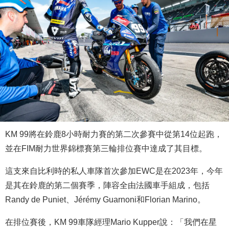
KM 99將在鈴鹿8小時耐力賽的第二次參賽中從第14位起跑，
並在FIM耐力世界錦標賽第三輪排位賽中達成了其目標。
這支來自比利時的私人車隊首次參加EWC是在2023年，今年
是其在鈴鹿的第二個賽季，陣容全由法國車手組成，包括
Randy de Puniet、Jérémy Guarnoni和Florian Marino。
在排位賽後，KM 99車隊經理Mario Kupper說：「我們在星