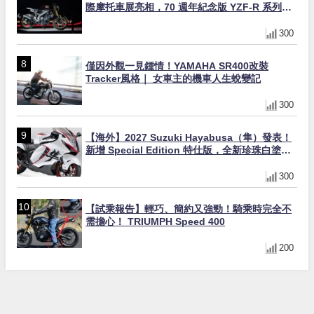
際摩托車展亮相，70 週年紀念版 YZF-R 系列限
量追加販售
300
僅因外觀一見鍾情！YAMAHA SR400改裝
Tracker風格｜ 女車主的機車人生蛻變記
300
【海外】2027 Suzuki Hayabusa（隼）發表！
新增 Special Edition 特仕版，全新珍珠白塗裝
與專屬配備登場
300
【試乘報告】輕巧、簡約又強勁！騎乘時完全不
需擔心！ TRIUMPH Speed 400
200