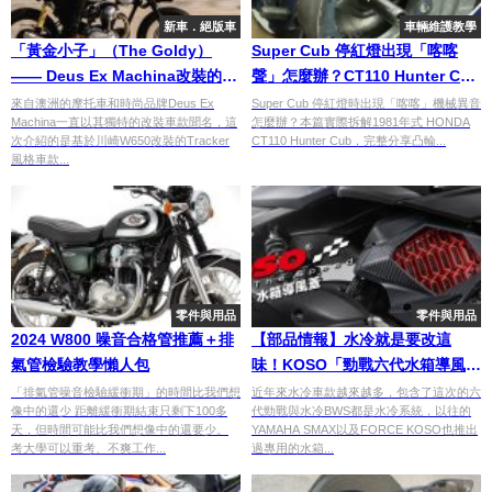
新車．絕版車
車輛維護教學
「黃金小子」（The Goldy）
Super Cub 停紅燈出現「喀喀
—— Deus Ex Machina改裝的極
聲」怎麼辦？CT110 Hunter Cub
簡W650
引擎異音維修實例
來自澳洲的摩托車和時尚品牌Deus Ex
Super Cub 停紅燈時出現「喀喀」機械異音
Machina一直以其獨特的改裝車款聞名，這
怎麼辦？本篇實際拆解1981年式 HONDA
次介紹的是基於川崎W650改裝的Tracker
CT110 Hunter Cub，完整分享凸輪...
風格車款...
零件與用品
零件與用品
2024 W800 噪音合格管推薦＋排
【部品情報】水冷就是要改這
氣管檢驗教學懶人包
味！KOSO「勁戰六代水箱導風
蓋」
「排氣管噪音檢驗緩衝期」的時間比我們想
近年來水冷車款越來越多，包含了這次的六
像中的還少 距離緩衝期結束只剩下100多
代勁戰與水冷BWS都是水冷系統，以往的
天，但時間可能比我們想像中的還要少。
YAMAHA SMAX以及FORCE KOSO也推出
考大學可以重考、不爽工作...
過專用的水箱...