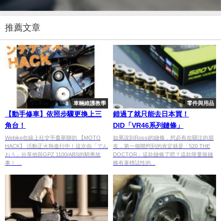
推薦文章
車輛維護教學
零件與用品
【動手修車】依照步驟更換上三
錯過了就只能去日本買！
角台！
DID「VR46系列鏈條」
Webike在線上社交平臺舉辦的 【MOTO
如果說到Rossi的鏈條，想必有在關注的朋
HACK】 活動正火熱進行中！這次由「でん
友，第一個聯想到的肯定就是「520 THE
おう」分享他與GPZ 1100/ABS的騎乘故
DOCTOR」這款鏈條了吧？這款限量版鏈
事！ ...
條有著標誌性的...