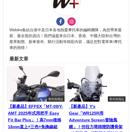
Webike集結台港中及日本各地熱愛摩托車的編輯團隊，為您帶來最
新、最全面的資訊！我們涵蓋來自日本、香港、中國大陸和台灣的
業界動態、新車發布、騎行活動等精彩內容，滿足您對電單車/摩托
車的熱情！
最新文章
零件與用品
零件與用品
【新產品】EFFEX「MT-09/Y-
【新產品】Y’s
AMT 2025年式用把手 Easy
Gear「WR125R用
Fit Bar Plus」！高7mm後移
Adventure Screen冒險風
16mm直上×三色×免換線組
鏡」！仿拉力塔頭燈防護骨架