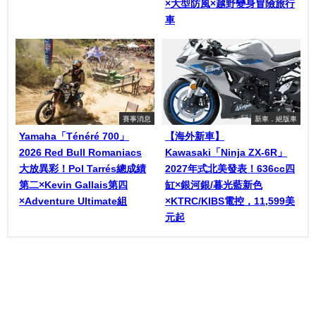
×大型防風×越野變身冒險旅行
車
賽事消息
新車．絕版車
Yamaha「Ténéré 700」
【海外新車】
2026 Red Bull Romaniacs
Kawasaki「Ninja ZX-6R」
大放異彩！Pol Tarrés總成績
2027年式北美發表！636cc四
第二×Kevin Gallais第四
缸×銀河銀/暮光藍新色
×Adventure Ultimate組
×KTRC/KIBS電控，11,599美
元起