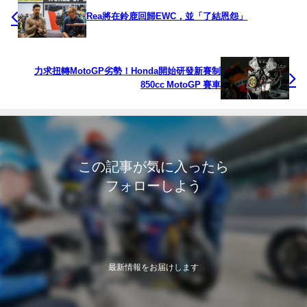
Rea將在鈴鹿回歸EWC，並「了結恩怨」
力求扭轉MotoGP劣勢！Honda開始研發新賽制
850cc MotoGP 賽車
この記事が気に入ったら
フォローしよう
最新情報をお届けします