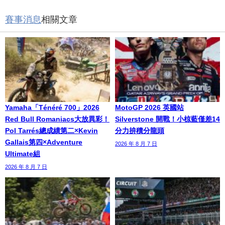
賽事消息
相關文章
Yamaha「Ténéré 700」2026
MotoGP 2026 英國站
Red Bull Romaniacs大放異彩！
Silverstone 開戰！小椋藍僅差14
Pol Tarrés總成績第二×Kevin
分力拚積分龍頭
Gallais第四×Adventure
2026 年 8 月 7 日
Ultimate組
2026 年 8 月 7 日