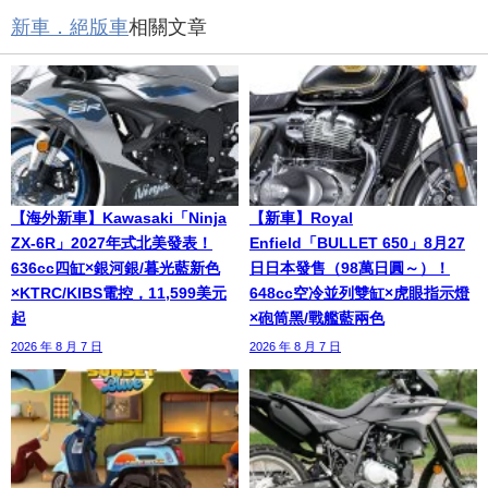
新車．絕版車
相關文章
【海外新車】Kawasaki「Ninja
【新車】Royal
ZX-6R」2027年式北美發表！
Enfield「BULLET 650」8月27
636cc四缸×銀河銀/暮光藍新色
日日本發售（98萬日圓～）！
×KTRC/KIBS電控，11,599美元
648cc空冷並列雙缸×虎眼指示燈
起
×砲筒黑/戰艦藍兩色
2026 年 8 月 7 日
2026 年 8 月 7 日