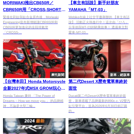
MORIWAKI推出CB650R／
【車主有話說】新手好朋友
CBR650R用「CROSS-SHORT
YAMAHA「MT-03」
ZERO」全段排氣管
緊接在彩鈦與鈦合金原色後，Moriwaki
Webike在線上社交平臺舉辦的 【車主有話
Engineering宣布新增能讓CBR650R和
說】 活動正火熱進行中！這次由「ひろ」
CB650R更加進化的全段排氣管
分享他與MT-03的騎乘故事！ 透過車主對
「CROSS-...
愛車-MT-03...
摩托新聞
新車．絕版車
【台灣本田】Honda Motorcycle
第二代Desert X歷奇電單車終於
全新2027年式MSX GROM玩心無
面世
限，Small Bike Big Attitude
Honda Taiwan 秉持 「The Power of
Ducati第二代DesertX歷奇電單車終於面
Dreams – How we move you.」 的品牌精
世，新車搭載了品牌最新的890c.c. V2雙汽
神，不論是大型二輪...
缸引擎平台，並為2026年6月30日前訂購
的...