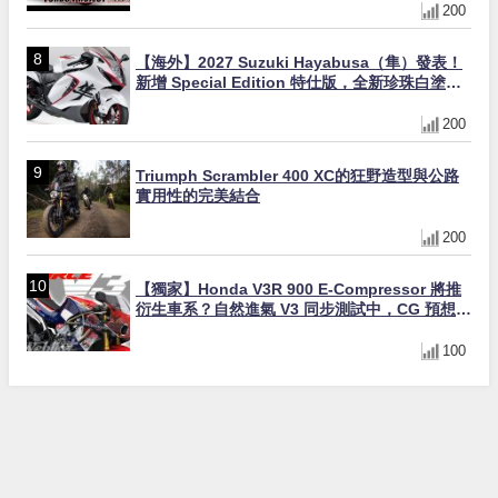
200
【海外】2027 Suzuki Hayabusa（隼）發表！
新增 Special Edition 特仕版，全新珍珠白塗裝
與專屬配備登場
200
Triumph Scrambler 400 XC的狂野造型與公路
實用性的完美結合
200
【獨家】Honda V3R 900 E-Compressor 將推
衍生車系？自然進氣 V3 同步測試中，CG 預想曝
光！
100