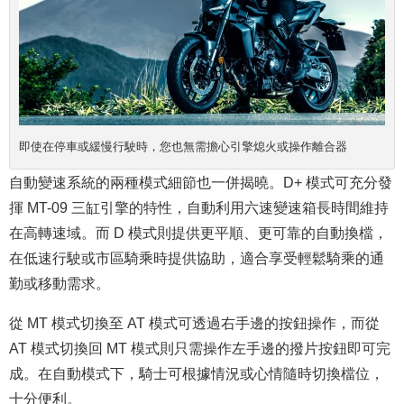
即使在停車或緩慢行駛時，您也無需擔心引擎熄火或操作離合器
自動變速系統的兩種模式細節也一併揭曉。D+ 模式可充分發
揮 MT-09 三缸引擎的特性，自動利用六速變速箱長時間維持
在高轉速域。而 D 模式則提供更平順、更可靠的自動換檔，
在低速行駛或市區騎乘時提供協助，適合享受輕鬆騎乘的通
勤或移動需求。
從 MT 模式切換至 AT 模式可透過右手邊的按鈕操作，而從
AT 模式切換回 MT 模式則只需操作左手邊的撥片按鈕即可完
成。在自動模式下，騎士可根據情況或心情隨時切換檔位，
十分便利。