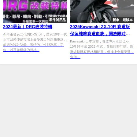
零件與用品
新車．絕版車
2024最新｜DRG改裝特輯
2025Kawasaki ZX-10R 賽道版
保留純粹賽道血統，開放限時預
今年甫發表二代的DRG BT，自2019年一代
上市以來便是市場上最受矚目的旗艦車款。
購
Kawasaki 日本宣布，賽道專用車款 ZX-
前衛的設計語彙、獨特的「性能跑車」定
10R 將推出 2025 年式，並採限時訂購。新
位，以及旗艦級的規格...
車維持既有規格和配置，但換上全新塗裝，
售價 ...