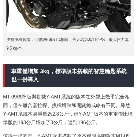
沒有換檔腳踏，引擎與6速STD相同，最大馬力為119 PS，最大扭力為
9.5 kg-m
車重僅增加 3kg，標準版未搭載的智慧鑰匙系統
也一併導入
MT-09標準版與搭載Y-AMT系統的版本在外觀上幾乎完全相
同，僅在離合器拉桿、換檔腳踏和開關總成略有不同。雖然
Y-AMT系統本身重量為2.8公斤，但Y-AMT版本的車重僅比標
準版的193公斤增加了3公斤，達到196公斤。
值得一提的是，Y-AMT版本搭載了原本僅限高階版本MT-09