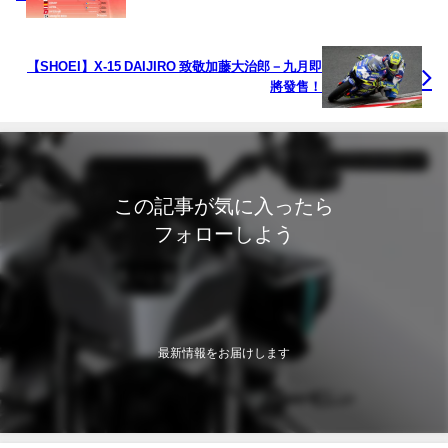
【SHOEI】X-15 DAIJIRO 致敬加藤大治郎－九月即
將發售！
この記事が気に入ったら
フォローしよう
最新情報をお届けします