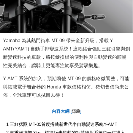
Yamaha 為其熱門街車 MT-09 帶來全新升級，搭載 Y-
AMT(YAMT) 自動手排變速系統！這款結合強勁三缸引擎與創
新變速科技的車款，將按鍵換檔的便利性與自動變速的順暢
性完美結合，讓騎士更能專注於享受駕馭樂趣。
Y-AMT 系統的加入，預期將使 MT-09 的價格略微調整，可能
與搭載電子離合器的 Honda 車款價格相仿。確切售價尚未公
佈，全球車迷可以拭目以待！
內容大綱
[
隱藏
]
1
三缸猛獸 MT-09首度搭載新世代半自動變速系統Y-AMT
2
車重僅增加 3kg，標準版未搭載的智慧鑰匙系統也一併導入