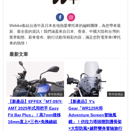
Webike集結台港中及日本各地熱愛摩托車的編輯團隊，為您帶來最
新、最全面的資訊！我們涵蓋來自日本、香港、中國大陸和台灣的
業界動態、新車發布、騎行活動等精彩內容，滿足您對電單車/摩托
車的熱情！
最新文章
零件與用品
零件與用品
【新產品】EFFEX「MT-09/Y-
【新產品】Y’s
AMT 2025年式用把手 Easy
Gear「WR125R用
Fit Bar Plus」！高7mm後移
Adventure Screen冒險風
16mm直上×三色×免換線組
鏡」！仿拉力塔頭燈防護骨架
×大型防風×越野變身冒險旅行