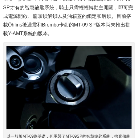
SP才有的智慧鑰匙系統，騎士只需輕輕轉動主開關，即可完
成電源開啟、龍頭鎖解鎖以及油箱蓋的鎖定和解鎖。目前搭
載Öhlins後避震和Brembo卡鉗的MT-09 SP版本尚未推出搭
載Y-AMT系統的版本。
以一般版MT-09為基礎，但承襲了MT-09SP的智慧鑰匙系統，捨棄傳統