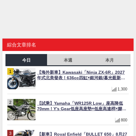
綜合文章排名
今日
本週
本月
【海外新車】Kawasaki「Ninja ZX-6R」2027
年式北美發表！636cc四缸×銀河銀/暮光藍新色
×KTRC/KIBS電控，11,599美元起
1,300
【試乘】Yamaha「WR125R Low」座高降低
70mm！Y’s Gear低座高座墊×低座高連桿×腳踏
著地感大幅改善，越野初學者推薦
800
【新車】Royal Enfield「BULLET 650」8月27