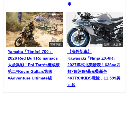
車
賽事消息
新車．絕版車
Yamaha「Ténéré 700」
【海外新車】
2026 Red Bull Romaniacs
Kawasaki「Ninja ZX-6R」
大放異彩！Pol Tarrés總成績
2027年式北美發表！636cc四
第二×Kevin Gallais第四
缸×銀河銀/暮光藍新色
×Adventure Ultimate組
×KTRC/KIBS電控，11,599美
元起