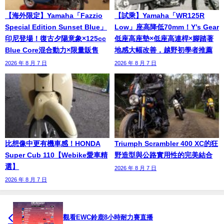
【海外限定】Yamaha「Fazzio
【試乘】Yamaha「WR125R
Special Edition Sunset Blue」
Low」座高降低70mm！Y’s Gear
印尼登場！復古夕陽意象×125cc
低座高座墊×低座高連桿×腳踏著
Blue Core混合動力×限量販售
地感大幅改善，越野初學者推薦
2026 年 8 月 7 日
2026 年 8 月 7 日
比想像中更有機車感！HONDA
Triumph Scrambler 400 XC的狂
Super Cub 110【Webike愛車精
野造型與公路實用性的完美結合
選】
2026 年 8 月 7 日
2026 年 8 月 7 日
觀看EWC鈴鹿8小時耐力賽直播