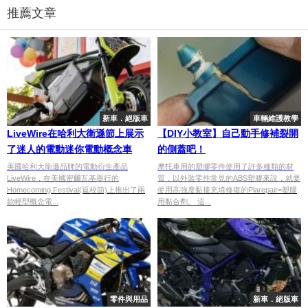
推薦文章
新車．絕版車
車輛維護教學
LiveWire在哈利大衛遜節上展示
【DIY小教室】自己動手修補裂開
了迷人的電動迷你電動概念車
的側蓋吧！
美國哈利大衛遜品牌的電動衍生產品
摩托車用的塑膠零件使用了許多種類的材
LiveWire，在美國密爾瓦基舉行的
質，以外裝零件常見的ABS塑膠來說，就要
Homecoming Festival(返校節)上推出了兩
使用高強度黏接充填修復的Plarepair=塑膠
款輕型概念電...
用黏合劑。 這...
零件與用品
新車．絕版車