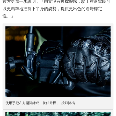
官方更進一步說明，「由於沒有換檔腳踏，騎士在過彎時可
以更精準地控制下半身的姿勢，提供更出色的過彎穩定
性。」
使用手把左方開關總成 + 按鈕升檔，- 按鈕降檔