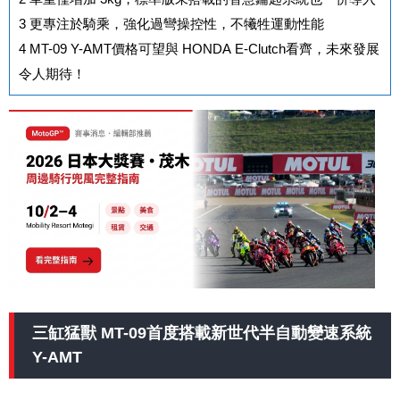
3
更專注於騎乘，強化過彎操控性，不犧牲運動性能
4
MT-09 Y-AMT價格可望與 HONDA E-Clutch看齊，未來發展
令人期待！
三缸猛獸 MT-09首度搭載新世代半自動變速系統
Y-AMT