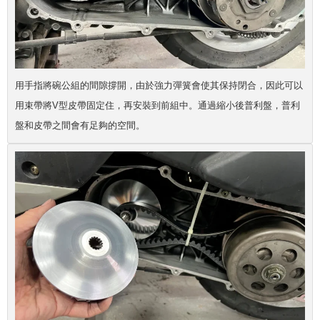
用手指將碗公組的間隙撐開，由於強力彈簧會使其保持閉合，因此可以
用束帶將V型皮帶固定住，再安裝到前組中。通過縮小後普利盤，普利
盤和皮帶之間會有足夠的空間。