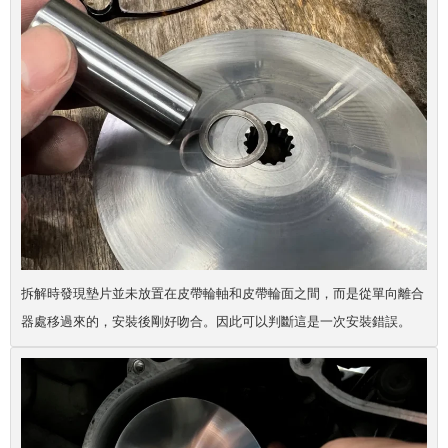
拆解時發現墊片並未放置在皮帶輪軸和皮帶輪面之間，而是從單向離合
器處移過來的，安裝後剛好吻合。因此可以判斷這是一次安裝錯誤。