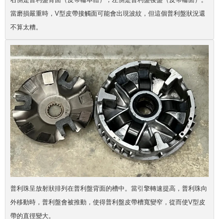
當磨損嚴重時，V型皮帶接觸面可能會出現波紋，但這個
普利盤
狀況還
不算太糟。
普利珠
呈放射狀排列在
普利盤
背面的槽中。當引擎轉速提高，
普利珠
向
外移動時，
普利盤
會被推動，使得
普利盤皮帶
槽寬變窄，從而使V型皮
帶的直徑變大。