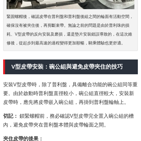
緊固螺帽後，確認皮帶在普利盤和普利盤後組之間的輪面有活動空間，
確保沒有被夾住後，再剪斷束帶。無論之前的問題是由於普利珠的損
耗、V型皮帶的反向安裝及磨損，還是墊片安裝錯誤導致的，在這次維
修後，從起步到最高速的過程變得更加順暢，騎乘體驗也更舒適。
V型皮帶安裝：碗公組與避免皮帶夾住的技巧
安裝V型皮帶時，除了普利盤，具備離合功能的碗公組同等重
要。由於啟動時普利盤直徑較小，碗公組直徑較大，安裝新
皮帶時，應先將皮帶嵌入碗公組，再掛到普利盤輪軸上。
切記：
鎖緊螺帽前，務必確認V型皮帶完全置入碗公組的槽
內，避免皮帶夾在普利盤本體與皮帶輪面之間。
夾住皮帶的後果：