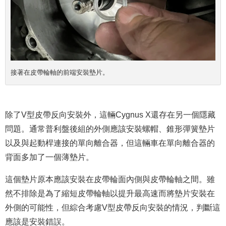
接著在皮帶輪軸的前端安裝墊片。
除了V型皮帶反向安裝外，這輛Cygnus X還存在另一個隱藏
問題。通常普利盤後組的外側應該安裝螺帽、錐形彈簧墊片
以及與起動桿連接的單向離合器，但這輛車在單向離合器的
背面多加了一個薄墊片。
這個墊片原本應該安裝在皮帶輪面內側與皮帶輪軸之間。雖
然不排除是為了縮短皮帶輪軸以提升最高速而將墊片安裝在
外側的可能性，但綜合考慮V型皮帶反向安裝的情況，判斷這
應該是安裝錯誤。