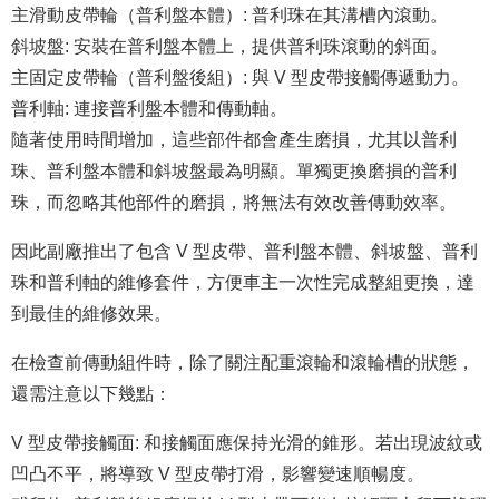
主滑動皮帶輪（普利盤本體）: 普利珠在其溝槽內滾動。
斜坡盤: 安裝在普利盤本體上，提供普利珠滾動的斜面。
主固定皮帶輪（普利盤後組）: 與 V 型皮帶接觸傳遞動力。
普利軸: 連接普利盤本體和傳動軸。
隨著使用時間增加，這些部件都會產生磨損，尤其以普利
珠、普利盤本體和斜坡盤最為明顯。單獨更換磨損的普利
珠，而忽略其他部件的磨損，將無法有效改善傳動效率。
因此副廠推出了包含 V 型皮帶、普利盤本體、斜坡盤、普利
珠和普利軸的維修套件，方便車主一次性完成整組更換，達
到最佳的維修效果。
在檢查前傳動組件時，除了關注配重滾輪和滾輪槽的狀態，
還需注意以下幾點：
V 型皮帶接觸面: 和接觸面應保持光滑的錐形。若出現波紋或
凹凸不平，將導致 V 型皮帶打滑，影響變速順暢度。