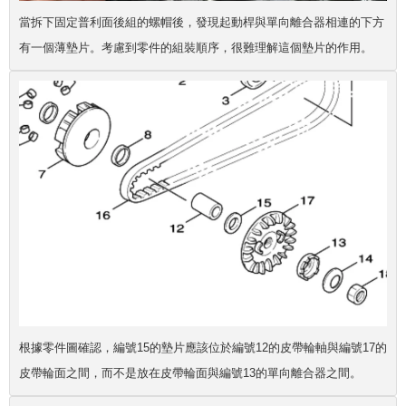
當拆下固定普利面後組的螺帽後，發現起動桿與單向離合器相連的下方
有一個薄墊片。考慮到零件的組裝順序，很難理解這個墊片的作用。
根據零件圖確認，編號15的墊片應該位於編號12的皮帶輪軸與編號17的
皮帶輪面之間，而不是放在皮帶輪面與編號13的單向離合器之間。