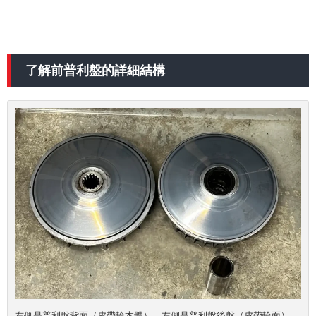
了解前普利盤的詳細結構
右側是
普利盤背面
（皮帶輪本體），左側是
普利盤後盤
（皮帶輪面）。