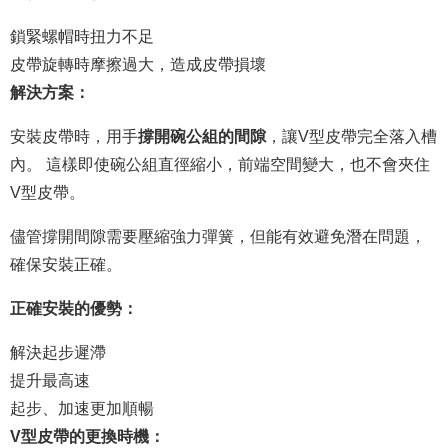
鎖緊螺帽時扭力不足
皮帶旋轉時摩擦過大，造成皮帶損壞
解決方案：
安裝皮帶時，用手
撐開碗公組的間隙
，讓V型皮帶完全落入槽
內。 這樣即使碗公組直徑縮小，前端空間變大，也不會夾住
V型皮帶。
儘管撐開間隙需要壓縮強力彈簧，但能有效避免潛在問題，
確保安裝正確。
正確安裝的優勢：
解決起步遲滯
提升最高速
起步、加速更加順暢
V型皮帶的更換時機：