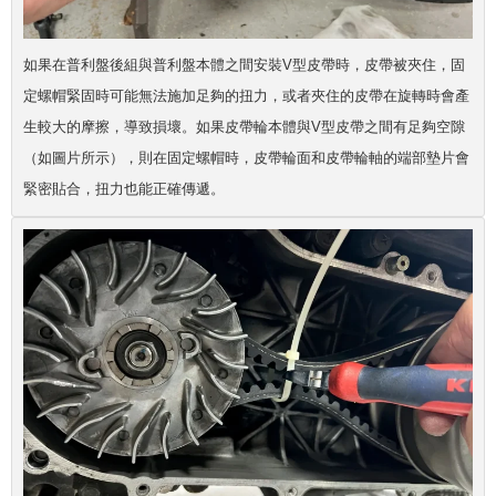
如果在普利盤後組與普利盤本體之間安裝V型皮帶時，皮帶被夾住，固
定螺帽緊固時可能無法施加足夠的扭力，或者夾住的皮帶在旋轉時會產
生較大的摩擦，導致損壞。如果皮帶輪本體與V型皮帶之間有足夠空隙
（如圖片所示），則在固定螺帽時，皮帶輪面和皮帶輪軸的端部墊片會
緊密貼合，扭力也能正確傳遞。