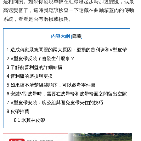
是相同的。如果你發現車輛在紅綠燈起步時加速變慢，或最
高速變低了，這時就應該檢查一下隱藏在曲軸箱蓋內的傳動
系統，看看是否有磨損或損耗。
內容大綱
[
隱藏
]
1
造成傳動系統問題的兩大原因：磨損的普利珠和V型皮帶
2
V型皮帶反裝了會發生什麼事？
3
了解前普利盤的詳細結構
4
普利盤的磨損與更換
5
如果搞不清楚組裝順序，可以參考零件圖
6
安裝V型皮帶時，需要在皮帶輪和皮帶輪面之間留出空隙
7
V型皮帶安裝：碗公組與避免皮帶夾住的技巧
8
皮帶推薦
8.1
米其林皮帶