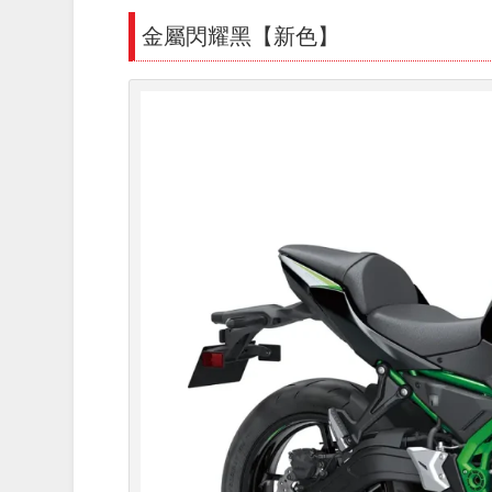
金屬閃耀黑【新色】