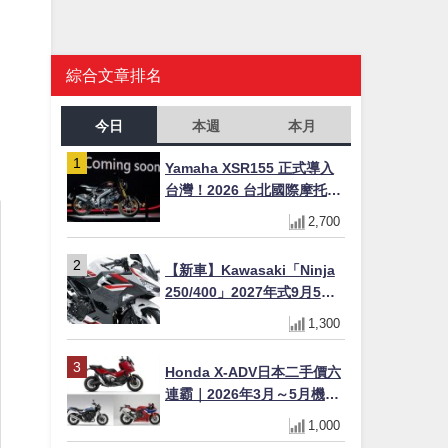
0
綜合文章排名
今日
本週
本月
Yamaha XSR155 正式導入
台灣！2026 台北國際摩托車
展亮相，70 週年紀念版
2,700
YZF-R 系列限量追加販售
【新車】Kawasaki「Ninja
250/400」2027年式9月5日
日本發售！新塗裝登場×價格
1,300
不變×輔助滑動式離合器
×LED頭燈標配
Honda X-ADV日本二手價六
連霸｜2026年3月～5月機車
轉售排行榜 CBR1000RR-R
1,000
FIREBLADE SP首度躋身前