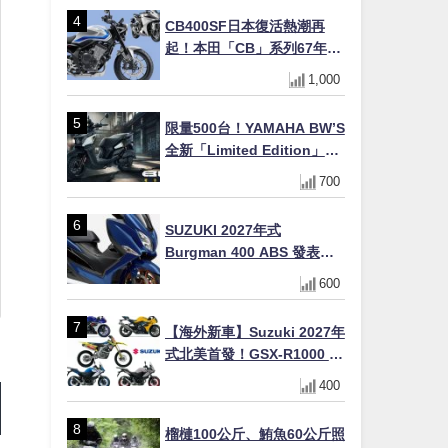
十
CB400SF日本復活熱潮再
起！本田「CB」系列67年傳
奇解密 與CBR差異一次搞懂
1,000
限量500台！YAMAHA BW’S
全新「Limited Edition」都
市探索限定色 GOOPiMADE
700
聯名包同步登場
SUZUKI 2027年式
Burgman 400 ABS 發表！
8/18日本上市、支援E10汽油
600
售價98萬100日圓
【海外新車】Suzuki 2027年
式北美首發！GSX-R1000 40
週年紀念×SV-7GX新款跨界
400
車×RM-Z450 Ken Roczen
冠軍套件
榴槤100公斤、鮪魚60公斤照