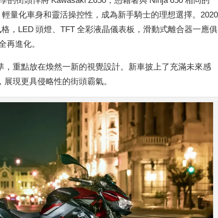
 動力、輕量化車身和靈活操控性，成為新手騎士的理想選擇。202
風格，LED 頭燈、TFT 全彩液晶儀表板，滑動式離合器一應俱
安全再進化。
既有水準，重點放在煥然一新的視覺設計。新車披上了充滿未來感
，展現更具侵略性的街頭霸氣。