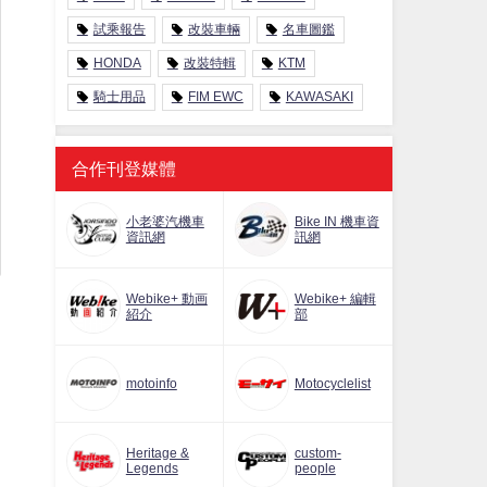
試乘報告
改裝車輛
名車圖鑑
HONDA
改裝特輯
KTM
騎士用品
FIM EWC
KAWASAKI
合作刊登媒體
小老婆汽機車
Bike IN 機車資
資訊網
訊網
Webike+ 動画
Webike+ 編輯
紹介
部
motoinfo
Motocyclelist
Heritage &
custom-
Legends
people