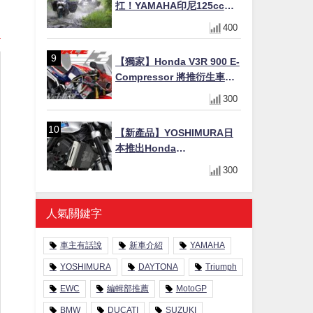
扛！YAMAHA印尼125cc速
克達Gear Ultima 2740公里
400
耐操實測
【獨家】Honda V3R 900 E-
Compressor 將推衍生車
系？自然進氣 V3 同步測試
300
中，CG 預想曝光！
【新產品】YOSHIMURA日
本推出Honda
CB1000F/CB1000 HORNET
300
專用水箱護網，六角網紋設
計質感升級
人氣關鍵字
車主有話說
新車介紹
YAMAHA
YOSHIMURA
DAYTONA
Triumph
EWC
編輯部推薦
MotoGP
BMW
DUCATI
SUZUKI