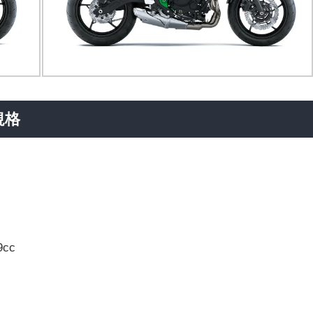
要規格
cc