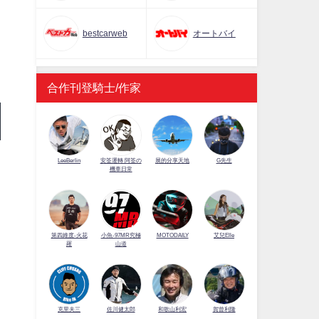
bestcarweb
オートバイ
合作刊登騎士/作家
LeeBerlin
安筌運轉 阿筌の
展的分享天地
G先生
機車日常
第四維度-火花
小魚-97MR究極
MOTODAILY
艾兒Elle
羅
山道
佐川健太郎
克里夫三
和歌山利宏
賀曾利隆