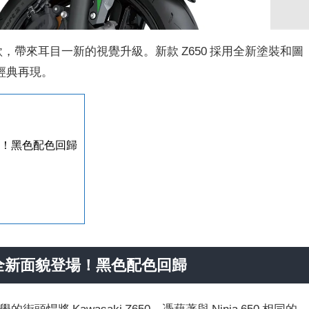
025 年款，帶來耳目一新的視覺升級。新款 Z650 採用全新塗裝和圖
經典再現。
貌登場！黑色配色回歸
款以全新面貌登場！
黑色配色回歸
頭悍將 Kawasaki Z650，憑藉著與 Ninja 650 相同的