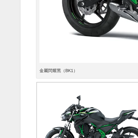
金屬閃耀黑（BK1）