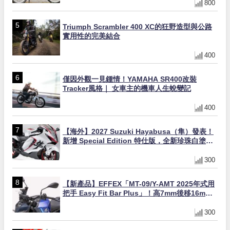
800
Triumph Scrambler 400 XC的狂野造型與公路
實用性的完美結合
400
僅因外觀一見鍾情！YAMAHA SR400改裝
Tracker風格｜ 女車主的機車人生蛻變記
400
【海外】2027 Suzuki Hayabusa（隼）發表！
新增 Special Edition 特仕版，全新珍珠白塗裝
與專屬配備登場
300
【新產品】EFFEX「MT-09/Y-AMT 2025年式用
把手 Easy Fit Bar Plus」！高7mm後移16mm
直上×三色×免換線組
300