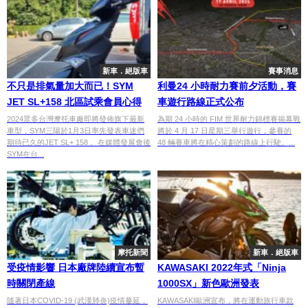
新車．絕版車
賽事消息
不只是排氣量加大而已！SYM
利曼24 小時耐力賽前夕活動，賽
JET SL+158 北區試乘會員心得
車遊行路線正式公布
2024眾多台灣摩托車廠即將發佈旗下最新
為期 24 小時的 FIM 世界耐力錦標賽揭幕戰
車型，SYM三陽於1月3日率先發表車迷們
將於 4 月 17 日星期三舉行遊行，參賽的
期待已久的JET SL+ 158 。在媒體發展會後
48 輛賽車將在精心策劃的路線上行駛。...
SYM在台...
摩托新聞
新車．絕版車
受疫情影響 日本廠牌陸續宣布暫
KAWASAKI 2022年式「Ninja
時關閉產線
1000SX」新色歐洲發表
隨著日本COVID-19 (武漢肺炎)疫情蔓延，
KAWASAKI歐洲宣布，將在運動旅行車款