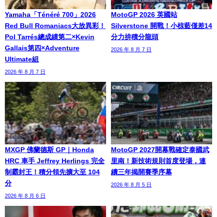
Yamaha「Ténéré 700」2026
MotoGP 2026 英國站
Red Bull Romaniacs大放異彩！
Silverstone 開戰！小椋藍僅差14
Pol Tarrés總成績第二×Kevin
分力拚積分龍頭
Gallais第四×Adventure
2026 年 8 月 7 日
Ultimate組
2026 年 8 月 7 日
MXGP 佛蘭德斯 GP｜Honda
MotoGP 2027開幕戰確定泰國武
HRC 車手 Jeffrey Herlings 完全
里南！新技術規則首度登場，連
制霸封王！積分領先擴大至 104
續三年揭開賽季序幕
分
2026 年 8 月 5 日
2026 年 8 月 6 日