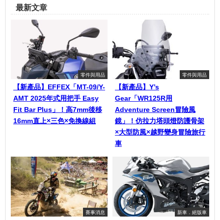
最新文章
零件與用品
零件與用品
【新產品】EFFEX「MT-09/Y-
【新產品】Y’s
AMT 2025年式用把手 Easy
Gear「WR125R用
Fit Bar Plus」！高7mm後移
Adventure Screen冒險風
16mm直上×三色×免換線組
鏡」！仿拉力塔頭燈防護骨架
×大型防風×越野變身冒險旅行
車
賽事消息
新車．絕版車