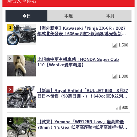
綜合文章排名
今日
本週
本月
【海外新車】Kawasaki「Ninja ZX-6R」2027
年式北美發表！636cc四缸×銀河銀/暮光藍新色
×KTRC/KIBS電控，11,599美元起
1,500
比想像中更有機車感！HONDA Super Cub
110【Webike愛車精選】
1,000
【新車】Royal Enfield「BULLET 650」8月27
日日本發售（98萬日圓～）！648cc空冷並列雙
缸×虎眼指示燈×砲筒黑/戰艦藍兩色
900
【試乘】Yamaha「WR125R Low」座高降低
70mm！Y’s Gear低座高座墊×低座高連桿×腳踏
著地感大幅改善，越野初學者推薦