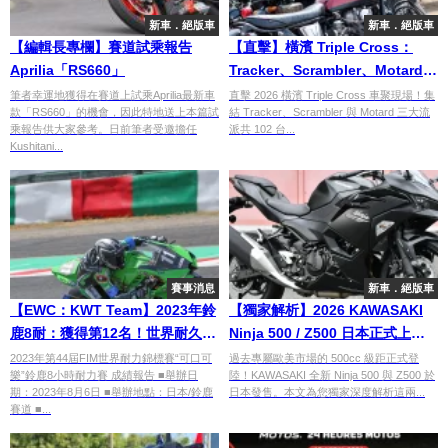
新車．絕版車
新車．絕版車
【編輯長專欄】賽道試乘報告
【直擊】橫濱 Triple Cross：
Aprilia「RS660」
Tracker、Scrambler、Motard
百台改裝車集結！跨越流派的自
筆者幸運地獲得在賽道上試乘Aprilia最新車
直擊 2026 橫濱 Triple Cross 車聚現場！集
款「RS660」的機會，因此特地送上本篇試
結 Tracker、Scrambler 與 Motard 三大流
由靈魂
乘報告供大家參考。日前筆者受邀擔任
派共 102 台...
Kushitani...
賽事消息
新車．絕版車
【EWC：KWT Team】2023年鈴
【獨家解析】2026 KAWASAKI
鹿8耐：獲得第12名！世界耐久賽
Ninja 500 / Z500 日本正式上
車隊的實力展現
市！451cc 雙缸引擎、售價與騎
2023年第44屆FIM世界耐力錦標賽“可口可
過去專屬歐美市場的 500cc 級距正式登
樂”鈴鹿8小時耐力賽 成績報告 ■舉辦日
陸！KAWASAKI 全新 Ninja 500 與 Z500 於
乘姿勢差異一次看
期：2023年8月6日 ■舉辦地點：日本/鈴鹿
日本發售。本文為您獨家深度解析這兩...
賽道 ■...