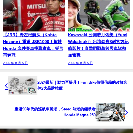
【JRR】野左根航汰（Kohta
Kawasaki 公開若月佑美（Yumi
Nozane）重返 JSB1000！駕駛
Wakatsuki）出演鈴鹿8耐官方紀
Honda 套件賽車挑戰廠車，誓言
錄影片！直擊雨戰幕後與車隊熱
再奪冠
血奮戰
2026 年 8 月 5 日
2026 年 8 月 5 日
2024最新｜動力再提升！Fun Bike值得信賴的改缸套
件2大品牌推薦
重溫90年代的巡航車風潮，Steed 熱潮的繼承者
Honda Magna 250