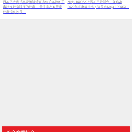
日本四大摩托車廠牌陸續宣布位於本地的工
Ninja 1000SX上添加三款新色，並作為
廠將進行有限度的停產。 最先宣布有限度
2022年式車款推出；這是自Ninja 1000SX...
停產消息的是 ...