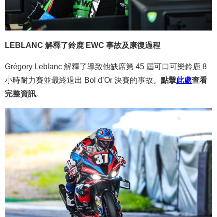
LEBLANC 解釋了鈴鹿 EWC 事故及康復過程
Grégory Leblanc 解釋了導致他缺席第 45 屆可口可樂鈴鹿 8
小時耐力賽並最終退出 Bol d’Or 決賽的事故。
點擊
此處
查看
完整資訊
。