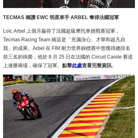
TECMAS 稱讚 EWC 明星車手 ARBEL 奪得法國冠軍
Loïc Arbel 上個月贏得了法國超級摩托車挑戰賽冠軍，
Tecmas Racing Team 稱這是「充滿決心、才華和超凡自
我」的成果。Arbel 在 FIM 耐力世界錦標賽中曾獲得總排名
前三名的殊榮，他於 8 月 25 日在法國的 Circuit Carole 賽道
上連勝兩場，確保了冠軍。
點擊
此處
查看完整資訊
。