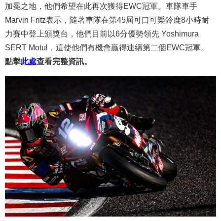
加冕之地，他們希望在此再次獲得EWC冠軍。車隊車手
Marvin Fritz表示，隨著車隊在第45屆可口可樂鈴鹿8小時耐
力賽中登上頒獎台，他們目前以6分優勢領先 Yoshimura
SERT Motul，這使他們有機會贏得連續第二個EWC冠軍。
點擊
此處
查看完整資訊。