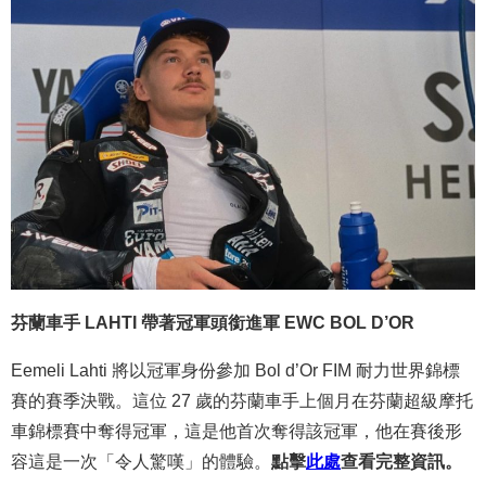
芬蘭車手 LAHTI 帶著冠軍頭銜進軍 EWC BOL D’OR
Eemeli Lahti 將以冠軍身份參加 Bol d’Or FIM 耐力世界錦標
賽的賽季決戰。這位 27 歲的芬蘭車手上個月在芬蘭超級摩托
車錦標賽中奪得冠軍，這是他首次奪得該冠軍，他在賽後形
容這是一次「令人驚嘆」的體驗。
點擊
此處
查看完整資訊。