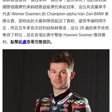
國際德國摩托車錦標賽超級摩托車組冠軍。這位烏克蘭車手
代表 Werner Daemen 的 Champion-alpha-Van Zon-BMW 車
隊出賽。當時由於大霧和降雨延誤了賽程。儘管準備時間不
足，而且五年來首次回到紐柏林賽道，這位 28 歲的車手依然
奪得了桿位，並在首場比賽中擊敗 Hannes Soomer 獲得勝
利。
點擊
此處
查看完整資訊。