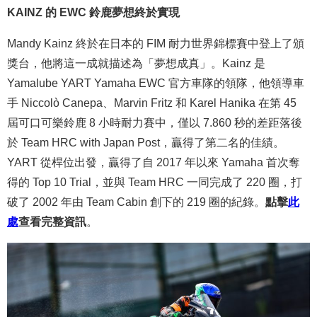
KAINZ 的 EWC 鈴鹿夢想終於實現
Mandy Kainz 終於在日本的 FIM 耐力世界錦標賽中登上了頒
獎台，他將這一成就描述為「夢想成真」。Kainz 是
Yamalube YART Yamaha EWC 官方車隊的領隊，他領導車
手 Niccolò Canepa、Marvin Fritz 和 Karel Hanika 在第 45
屆可口可樂鈴鹿 8 小時耐力賽中，僅以 7.860 秒的差距落後
於 Team HRC with Japan Post，贏得了第二名的佳績。
YART 從桿位出發，贏得了自 2017 年以來 Yamaha 首次奪
得的 Top 10 Trial，並與 Team HRC 一同完成了 220 圈，打
破了 2002 年由 Team Cabin 創下的 219 圈的紀錄。
點擊
此
處
查看完整資訊
。