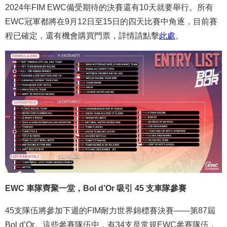
2024年FIM EWC備受期待的決賽還有10天就要舉行。所有
EWC冠軍都將在9月12日至15日的四天比賽中角逐，目前賽
程已確定，還有機會購買門票，詳情請點擊
此處
。
EWC 車隊齊聚一堂，Bol d’Or 吸引 45 支車隊參賽
45支隊伍將參加下週的FIM耐力世界錦標賽決賽——第87屆
Bol d’Or。這些參賽隊伍中，有34支是常規EWC參賽隊伍，