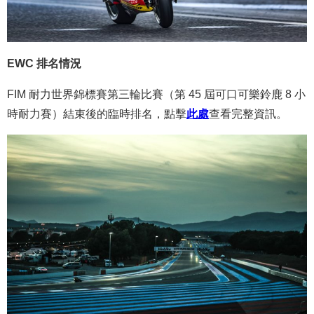
EWC 排名情況
FIM 耐力世界錦標賽第三輪比賽（第 45 屆可口可樂鈴鹿 8 小
時耐力賽）結束後的臨時排名，點擊
此處
查看完整資訊。