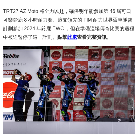
TRT27 AZ Moto 將全力以赴，確保明年能參加第 46 屆可口
可樂鈴鹿 8 小時耐力賽。這支領先的 FIM 耐力世界盃車隊曾
計劃參加 2024 年鈴鹿 EWC ，但在準備這場傳奇比賽的過程
中被迫暫停了這一計劃。
點擊
此處
查看完整資訊
。