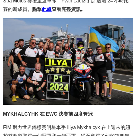
Spa Motos 賽後重返車隊。Yvan Laetzig 是 這場 24 小時比
賽的新成員。
點擊
此處
查看完整資訊。
MYKHALCYHK 在 EWC 決賽前四度奪冠
FIM 耐力世界錦標賽明星車手 Illya Mykhalcyk 在上週末的紐
柏林賽道取得一個冠軍和一個亞軍，從而奪得了他的第四個