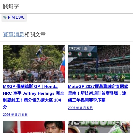
關鍵字
FIM EWC
賽事消息
相關文章
MXGP 佛蘭德斯 GP｜Honda
MotoGP 2027開幕戰確定泰國武
HRC 車手 Jeffrey Herlings 完全
里南！新技術規則首度登場，連
制霸封王！積分領先擴大至 104
續三年揭開賽季序幕
分
2026 年 8 月 5 日
2026 年 8 月 6 日