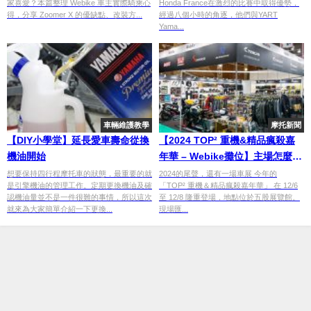
家喜愛？本篇整理 Webike 車主實際騎乘心
Honda France在激烈的比賽中取得優勢，
得，分享 Zoomer X 的優缺點、改裝方...
經過八個小時的角逐，他們與YART
Yama...
車輛維護教學
摩托新聞
【DIY小學堂】延長愛車壽命從換
【2024 TOP² 重機&精品瘋殺嘉
機油開始
年華 – Webike攤位】主場怎麼可
以沒有我們？更豐富的參展陣容
想要保持四行程摩托車的狀態，最重要的就
2024的尾聲，還有一場車展 今年的
是引擎機油的管理工作。定期更換機油及確
「TOP² 重機＆精品瘋殺嘉年華」 在 12/6
亮相
認機油量並不是一件很難的事情，所以這次
至 12/8 隆重登場，地點位於五股展覽館。
就來為大家簡單介紹一下更換...
現場匯...