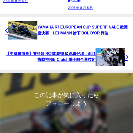
2026 年 8 月 5 日
2026 年 8 月 5 日
YAMAHA R7 EUROPEAN CUP SUPERFINALE 歐洲
盃決賽，LEHMANN 搶下 BOL D’OR 桿位
【中國摩博會】賽科龍 RC401輕量級跑車登場，而且
搭載神秘E-Clutch電子離合器技術
この記事が気に入ったら
フォローしよう