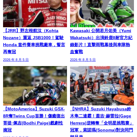
【JRR】野左根航汰（Kohta
Kawasaki 公開若月佑美（Yumi
Nozane）重返 JSB1000！駕駛
Wakatsuki）出演鈴鹿8耐官方紀
Honda 套件賽車挑戰廠車，誓言
錄影片！直擊雨戰幕後與車隊熱
再奪冠
血奮戰
2026 年 8 月 5 日
2026 年 8 月 5 日
【MotoAmerica】Suzuki GSX-
【NHRA】Suzuki Hayabusa鈴
8R奪Twins Cup首勝！傷癒復出
木隼二連霸！蓋吉·赫雷拉(Gage
菩提·佩吉(Bodhi Paige)戲劇性
Herrera)逆轉奪「全明星挑戰賽」
摘冠
冠軍，索諾瑪(Sonoma)對決同門
師兄弟