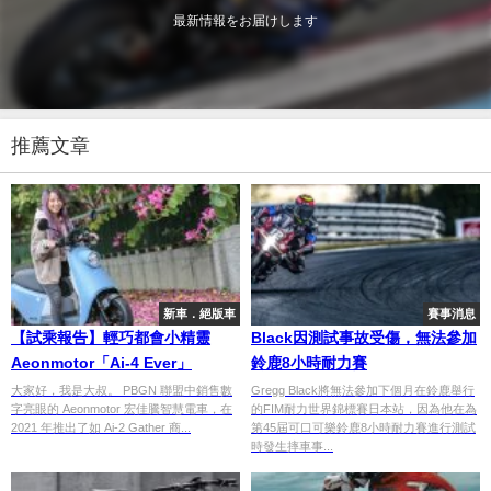
最新情報をお届けします
推薦文章
新車．絕版車
賽事消息
【試乘報告】輕巧都會小精靈
Black因測試事故受傷，無法參加
Aeonmotor「Ai-4 Ever」
鈴鹿8小時耐力賽
大家好，我是大叔。 PBGN 聯盟中銷售數
Gregg Black將無法參加下個月在鈴鹿舉行
字亮眼的 Aeonmotor 宏佳騰智慧電車，在
的FIM耐力世界錦標賽日本站，因為他在為
2021 年推出了如 Ai-2 Gather 商...
第45屆可口可樂鈴鹿8小時耐力賽進行測試
時發生摔車事...