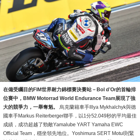
在備受矚目的FIM世界耐力錦標賽決賽站－Bol d’Or的首輪排
位賽中，BMW Motorrad World Endurance Team展現了強
大的競爭力，一舉奪魁。
烏克蘭籍車手Illya Mykhalchyk與德
國車手Markus Reiterberger聯手，以1分52.049秒的平均最佳
成績，成功超越了勁敵Yamalube YART Yamaha EWC
Official Team，穩坐領先地位。Yoshimura SERT Motul則緊