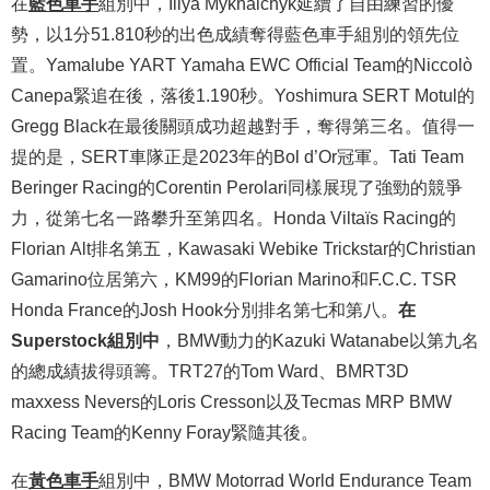
在
藍色車手
組別中，Illya Mykhalchyk延續了自由練習的優
勢，以1分51.810秒的出色成績奪得藍色車手組別的領先位
置。Yamalube YART Yamaha EWC Official Team的Niccolò
Canepa緊追在後，落後1.190秒。Yoshimura SERT Motul的
Gregg Black在最後關頭成功超越對手，奪得第三名。值得一
提的是，SERT車隊正是2023年的Bol d’Or冠軍。Tati Team
Beringer Racing的Corentin Perolari同樣展現了強勁的競爭
力，從第七名一路攀升至第四名。Honda Viltaïs Racing的
Florian Alt排名第五，Kawasaki Webike Trickstar的Christian
Gamarino位居第六，KM99的Florian Marino和F.C.C. TSR
Honda France的Josh Hook分別排名第七和第八。
在
Superstock組別中
，BMW動力的Kazuki Watanabe以第九名
的總成績拔得頭籌。TRT27的Tom Ward、BMRT3D
maxxess Nevers的Loris Cresson以及Tecmas MRP BMW
Racing Team的Kenny Foray緊隨其後。
在
黃色車手
組別中，BMW Motorrad World Endurance Team