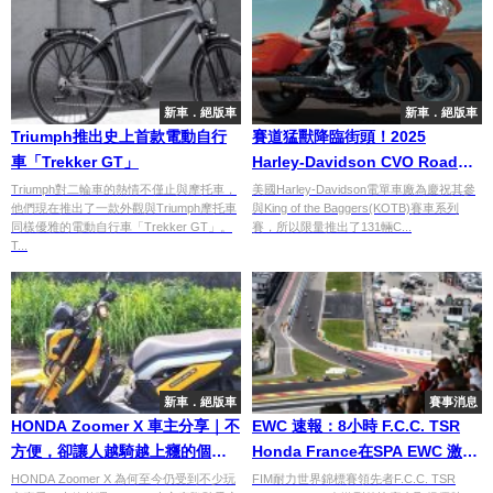
新車．絕版車
新車．絕版車
Triumph推出史上首款電動自行
賽道猛獸降臨街頭！2025
車「Trekker GT」
Harley-Davidson CVO Road
Glide RR 限量131輛致敬 KOTB
Triumph對二輪車的熱情不僅止與摩托車，
美國Harley-Davidson電單車廠為慶祝其參
他們現在推出了一款外觀與Triumph摩托車
與King of the Baggers(KOTB)賽車系列
榮耀
同樣優雅的電動自行車「Trekker GT」。
賽，所以限量推出了131輛C...
T...
新車．絕版車
賽事消息
HONDA Zoomer X 車主分享｜不
EWC 速報：8小時 F.C.C. TSR
方便，卻讓人越騎越上癮的個性
Honda France在SPA EWC 激烈
速克達【Webike愛車精選】
戰鬥中佔上風
HONDA Zoomer X 為何至今仍受到不少玩
FIM耐力世界錦標賽領先者F.C.C. TSR