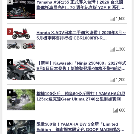
Yamaha XSR155 正式導入台灣！2026 台北國
際摩托車展亮相，70 週年紀念版 YZF-R 系列限
量追加販售
1,500
Honda X-ADV日本二手價六連霸｜2026年3月～
5月機車轉售排行榜 CBR1000RR-R
FIREBLADE SP首度躋身前十
1,300
【新車】Kawasaki「Ninja 250/400」2027年式
9月5日日本發售！新塗裝登場×價格不變×輔助滑
動式離合器×LED頭燈標配
1,200
榴槤100公斤、鮪魚60公斤照扛！YAMAHA印尼
125cc速克達Gear Ultima 2740公里耐操實測
600
限量500台！YAMAHA BW’S全新「Limited
Edition」都市探索限定色 GOOPiMADE聯名包