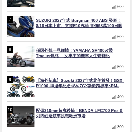
同步登場
600
SUZUKI 2027年式 Burgman 400 ABS 發表！
8/18日本上市、支援E10汽油 售價98萬100日圓
600
僅因外觀一見鍾情！YAMAHA SR400改裝
Tracker風格｜ 女車主的機車人生蛻變記
500
【海外新車】Suzuki 2027年式北美首發！GSX-
R1000 40週年紀念×SV-7GX新款跨界車×RM-
Z450 Ken Roczen冠軍套件
400
配備310mm超寬後輪！BENDA LFC700 Pro 直
列四缸巡航車挑戰歐洲市場
300