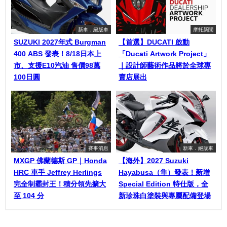
新車．絕版車
摩托新聞
SUZUKI 2027年式 Burgman
【首選】DUCATI 啟動
400 ABS 發表！8/18日本上
「Ducati Artwork Project」
市、支援E10汽油 售價98萬
｜設計師藝術作品將於全球專
100日圓
賣店展出
賽事消息
新車．絕版車
MXGP 佛蘭德斯 GP｜Honda
【海外】2027 Suzuki
HRC 車手 Jeffrey Herlings
Hayabusa（隼）發表！新增
完全制霸封王！積分領先擴大
Special Edition 特仕版，全
至 104 分
新珍珠白塗裝與專屬配備登場