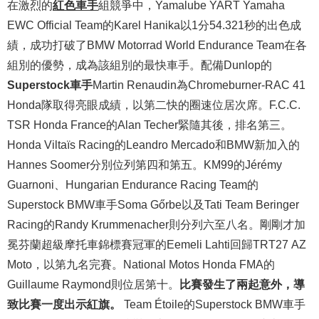
在激烈的
紅色車手
組競爭中，Yamalube YART Yamaha
EWC Official Team的Karel Hanika以1分54.321秒的出色成
績，成功打破了BMW Motorrad World Endurance Team在各
組別的優勢，成為該組別的最快車手。配備Dunlop的
Superstock車手
Martin Renaudin為Chromeburner-RAC 41
Honda隊取得亮眼成績，以第二快的圈速位居次席。F.C.C.
TSR Honda France的Alan Techer緊隨其後，排名第三。
Honda Viltaïs Racing的Leandro Mercado和BMW新加入的
Hannes Soomer分別位列第四和第五。KM99的Jérémy
Guarnoni、Hungarian Endurance Racing Team的
Superstock BMW車手Soma Gőrbe以及Tati Team Beringer
Racing的Randy Krummenacher則分列六至八名。剛剛才加
冕芬蘭超級摩托車錦標賽冠軍的Eemeli Lahti回歸TRT27 AZ
Moto，以第九名完賽。National Motos Honda FMA的
Guillaume Raymond則位居第十。
比賽發生了兩起意外，導
致比賽一度出示紅旗。
Team Étoile的Superstock BMW車手