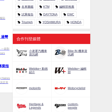
名車圖鑑
KTM
編輯部推薦
試乘報告
DAYTONA
EWC
的服貼
Triumph
YOSHIMURA
HONDA
！過彎
合作刊登媒體
】 ⼀群對
小老婆汽機車
Bike IN 機車資
ars
資訊網
訊網
的專業指
Webike+ 動画
Webike+ 編輯
紹介
部
Haines
在決定本
motoinfo
Motocyclelist
Heritage &
custom-
Legends
people