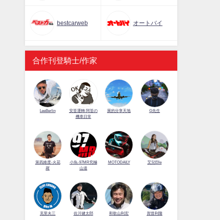
bestcarweb
オートバイ
合作刊登騎士/作家
LeeBerlin
安筌運轉 阿筌の
展的分享天地
G先生
機車日常
第四維度-火花
小魚-97MR究極
MOTODAILY
艾兒Elle
羅
山道
佐川健太郎
克里夫三
和歌山利宏
賀曾利隆