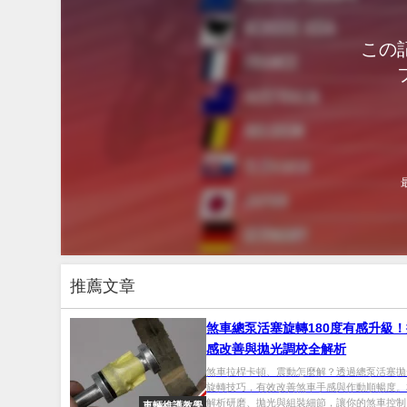
この
推薦文章
煞車總泵活塞旋轉180度有感升級
感改善與拋光調校全解析
煞車拉桿卡頓、震動怎麼解？透過總泵活塞拋光
旋轉技巧，有效改善煞車手感與作動順暢度。
解析研磨、拋光與組裝細節，讓你的煞車控制..
車輛維護教學