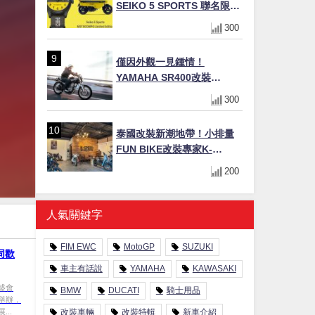
SEIKO 5 SPORTS 聯名限量
錶登場！重現黃色車身、油
300
箱開關等經典設計
僅因外觀一見鍾情！
YAMAHA SR400改裝
Tracker風格｜ 女車主的機車
300
人生蛻變記
泰國改裝新潮地帶！小排量
FUN BIKE改裝專家K-
SPEED打造獨特風格
200
人氣關鍵字
FIM EWC
MotoGP
SUZUKI
同歡
車主有話說
YAMAHA
KAWASAKI
盛會
BMW
DUCATI
騎士用品
舉辦，
..
改裝車輛
改裝特輯
新車介紹