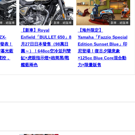
車．絕版車
新車．絕版車
新車．絕版車
【新車】Royal
【海外限定】
ZX-
Enfield「BULLET 650」8
Yamaha「Fazzio Special
美發表！
月27日日本發售（98萬日
Edition Sunset Blue」印
銀/暮光藍
圓～）！648cc空冷並列雙
尼登場！復古夕陽意象
S電控，
缸×虎眼指示燈×砲筒黑/戰
×125cc Blue Core混合動
艦藍兩色
力×限量販售