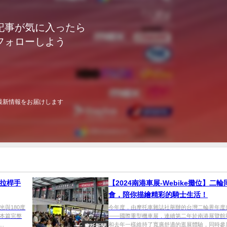
記事が気に入ったら
フォローしよう
最新情報をお届けします
！拉桿手
【2024南港車展-Webike攤位】二輪
會，陪你描繪精彩的騎士生活！
與180度
今年度，由摩托車雜誌社舉辦的台灣二輪界年度
本篇完整
——國際重型機車展，連續第二年於南港展覽館
.
和去年一樣維持了寬廣舒適的逛展體驗，同時參展.
摩托新聞