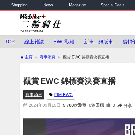
Shopping
News
Magazine
Special Deals
TOP
線上雜誌
EWC戰報
新車．絕版車
編輯
主頁
賽事消息
觀賞 EWC 錦標賽決賽直播
觀賞 EWC 錦標賽決賽直播
賽事消息
FIM EWC
2024年09月15日
5,780
次瀏覽
0篇回應
0
分享