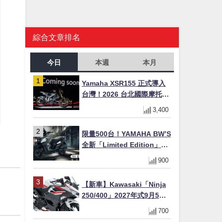
綜合文章排名
今日
本週
本月
Yamaha XSR155 正式導入
台灣！2026 台北國際摩托車
展亮相，70 週年紀念版
3,400
YZF-R 系列限量追加販售
限量500台！YAMAHA BW’S
全新「Limited Edition」都
市探索限定色 GOOPiMADE
900
聯名包同步登場
【新車】Kawasaki「Ninja
250/400」2027年式9月5日
日本發售！新塗裝登場×價格
700
不變×輔助滑動式離合器