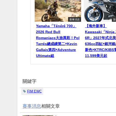
賽事消息
新
Yamaha「Ténéré 700」
【海外新車】
2026 Red Bull
Kawasaki「Ninja 
Romaniacs大放異彩！Pol
6R」2027年式北
Tarrés總成績第二×Kevin
636cc四缸×銀河
Gallais第四×Adventure
新色×KTRC/KIB
Ultimate組
11,599美元起
關鍵字
FIM EWC
賽事消息
相關文章