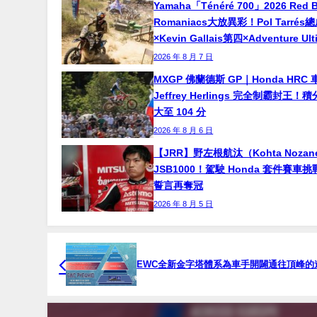
Yamaha「Ténéré 700」2026 Red B
Romaniacs大放異彩！Pol Tarré
×Kevin Gallais第四×Adventure Ul
2026 年 8 月 7 日
MXGP 佛蘭德斯 GP｜Honda HRC 
Jeffrey Herlings 完全制霸封王
大至 104 分
2026 年 8 月 6 日
【JRR】野左根航汰（Kohta Noza
JSB1000！駕駛 Honda 套件賽車
誓言再奪冠
2026 年 8 月 5 日
EWC全新金字塔體系為車手開闢通往頂峰的