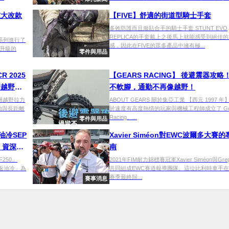
的重大改款
【FIVE】舒適的街道型騎士手套
多效防護而且服貼合手的騎士手套 STUNT EVO
REPLICA的手套戴上之後馬上就能感受到絕佳
典系列進行了
感，因此在FIVE的眾多產品中擁有極...
升級的
零件與用品
 2025
【GEARS RACING】 後避震器攻略
洲越野拉
不軟腳，通勤不再像越野！
戰亞洲越野拉力
ABOUT GEARS 關於集亞工業 【⻄元 1997 年
泥地與長距離
於速度有⾼度熱情的玩家與機械⼯程師成立了 Ge
Racing。...
零件與用品
｜油冷SEP
Xavier Siméon對EWC波爾多大賽
」資深騎
南
F250」
2021年FIM耐力錦標賽冠軍Xavier Siméon與Greg 
重返油冷」為
共同組成EWC賽道報導團隊。這位比利時車手
賽季最終歸...
賽事消息