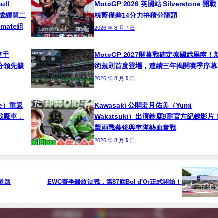
ull
MotoGP 2026 英國站 Silverstone 開
s總成績第二
椋藍僅差14分力拚積分龍頭
timate組
2026 年 8 月 7 日
車手
MotoGP 2027開幕戰確定泰國武里南！
！積分領先擴
術規則首度登場，連續三年揭開賽季序幕
2026 年 8 月 5 日
ne）重返
Kawasaki 公開若月佑美（Yumi
挑戰廠車，
Wakatsuki）出演鈴鹿8耐官方紀錄影片
擊雨戰幕後與車隊熱血奮戰
2026 年 8 月 5 日
道路
EWC賽季最終決戰，第87屆Bol d'Or正式開始！