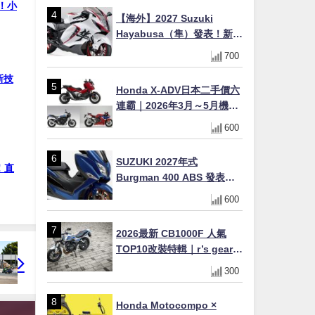
戰！小
×LED頭燈標配
【海外】2027 Suzuki
Hayabusa（隼）發表！新增
Special Edition 特仕版，全
700
新珍珠白塗裝與專屬配備登
新技
場
Honda X-ADV日本二手價六
連霸｜2026年3月～5月機車
轉售排行榜 CBR1000RR-R
600
FIREBLADE SP首度躋身前
十
SUZUKI 2027年式
！直
Burgman 400 ABS 發表！
8/18日本上市、支援E10汽油
600
售價98萬100日圓
2026最新 CB1000F 人氣
TOP10改裝特輯｜r’s gear鈦
合金排氣管、OHLINS TTX
300
後避震、HONDA頭燈整流罩
Honda Motocompo ×