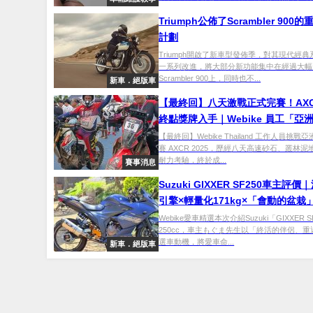
Triumph公佈了Scrambler 900
計劃
Triumph開啟了新車型發佈季，對其現代經
一系列改進，將大部分新功能集中在經過大幅
Scrambler 900上，同時也不...
新車．絕版車
【最終回】八天激戰正式完賽！AXCR
終點獎牌入手｜Webike 員工「亞
力賽」參戰記
【最終回】Webike Thailand 工作人員挑
賽 AXCR 2025，歷經八天高速砂石、叢林
耐力考驗，終於成...
賽事消息
Suzuki GIXXER SF250車主評價
引擎×輕量化171kg×「會動的盆栽
士的終活夥伴【Webike愛車精選】
Webike愛車精選本次介紹Suzuki「GIXXER S
250cc，車主もぐま先生以「終活的伴侶、
選車動機，將愛車命...
新車．絕版車