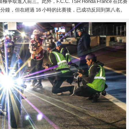
 也在積極爭取進入前三。
此外，
F.
C.
C.
TSR Honda France 在比賽
 分鐘，但在經過 16 小時的比賽後，已成功反回到第八名。