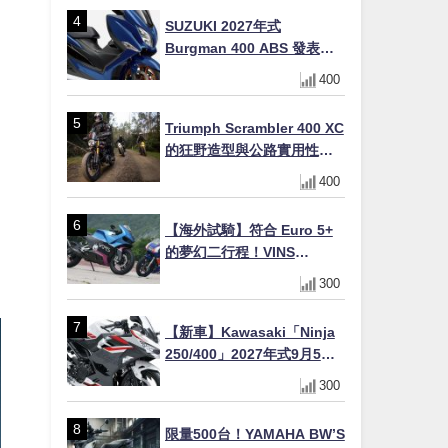
場
SUZUKI 2027年式
Burgman 400 ABS 發表！
8/18日本上市、支援E10汽油
400
售價98萬100日圓
Triumph Scrambler 400 XC
的狂野造型與公路實用性的
完美結合
400
【海外試騎】符合 Euro 5+
的夢幻二行程！VINS
Duecinquanta 登陸日本：
300
前法拉利工程師打造、碳纖
維單體車架與 250cc 雙曲軸
【新車】Kawasaki「Ninja
V 雙全解析
250/400」2027年式9月5日
日本發售！新塗裝登場×價格
300
不變×輔助滑動式離合器
×LED頭燈標配
限量500台！YAMAHA BW’S