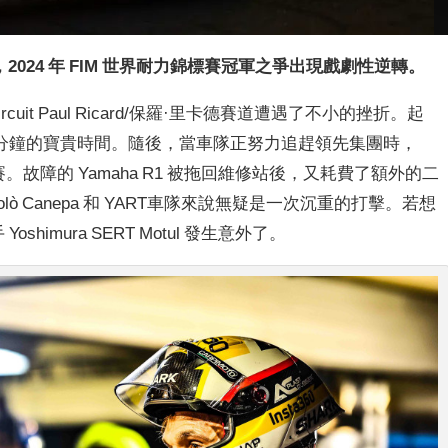
 小時，2024 年 FIM 世界耐力錦標賽冠軍之爭出現戲劇性逆轉。
在Circuit Paul Ricard/保羅·里卡德賽道遭遇了不小的挫折。起
分鐘的寶貴時間。隨後，當車隊正努力追趕領先集團時，
迫停賽。故障的 Yamaha R1 被拖回維修站後，又耗費了額外的二
ò Canepa 和 YART車隊來說無疑是一次沉重的打擊。若想
himura SERT Motul 發生意外了。