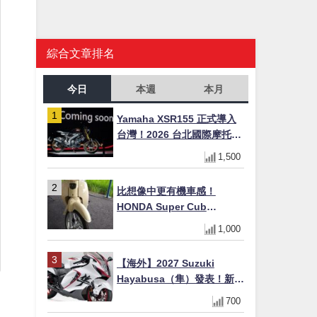
綜合文章排名
今日
本週
本月
Yamaha XSR155 正式導入
台灣！2026 台北國際摩托車
展亮相，70 週年紀念版
1,500
YZF-R 系列限量追加販售
比想像中更有機車感！
HONDA Super Cub
110【Webike愛車精選】
1,000
【海外】2027 Suzuki
Hayabusa（隼）發表！新增
Special Edition 特仕版，全
700
新珍珠白塗裝與專屬配備登