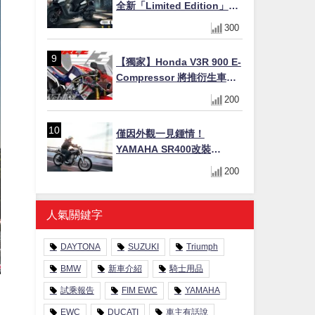
全新「Limited Edition」都
市探索限定色 GOOPiMADE
300
聯名包同步登場
【獨家】Honda V3R 900 E-
Compressor 將推衍生車
系？自然進氣 V3 同步測試
200
中，CG 預想曝光！
僅因外觀一見鍾情！
YAMAHA SR400改裝
Tracker風格｜ 女車主的機車
200
人生蛻變記
人氣關鍵字
DAYTONA
SUZUKI
Triumph
BMW
新車介紹
騎士用品
試乘報告
FIM EWC
YAMAHA
EWC
DUCATI
車主有話說