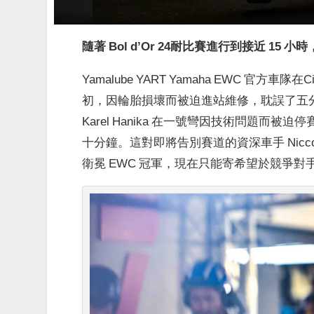
隨著 Bol d’Or 24耐比賽進行到接近 15
Yamalube YART Yamaha EWC 官方車隊
初，因輪胎損壞而被迫進站維修，耽誤了五
Karel Hanika 在一號彎因技術問題而被
十分鐘。這對即將告別賽道的資深車手 Niccol
衛冕 EWC 冠軍，現在只能寄希望於競爭對手 Yos