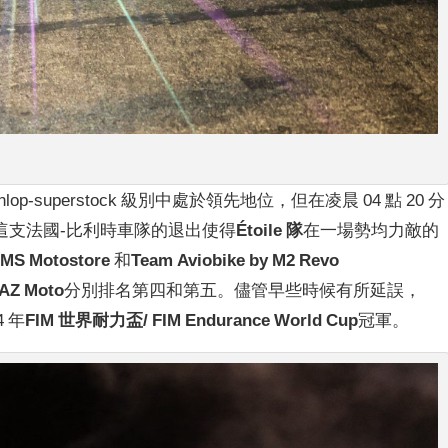
nlop-superstock 級別中處於領先地位，但在凌晨 04 點 20 分
了。這支法國-比利時車隊的退出使得
Étoile 隊
在一場勢均力敵的
CMS Motostore
和
Team Aviobike by M2 Revo
AZ Moto
分別排名第四和第五。儘管早些時候有所延誤，
 年
FIM 世界耐力盃/ FIM Endurance World Cup
冠軍。