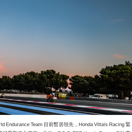
orld Endurance Team 目前暫居領先，
Honda Viltaïs Racing 緊