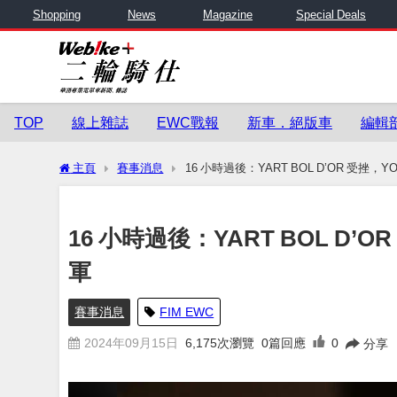
Shopping
News
Magazine
Special Deals
TOP
線上雜誌
EWC戰報
新車．絕版車
編輯
主頁
賽事消息
16 小時過後：YART BOL D’OR 受挫，YO
16 小時過後：YART BOL D’OR
軍
賽事消息
FIM EWC
2024年09月15日
6,175
次瀏覽
0篇回應
0
分享