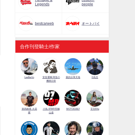
Heritage &
custom-
Legends
people
bestcarweb
オートバイ
合作刊登騎士/作家
LeeBerlin
安筌運轉 阿筌の
展的分享天地
G先生
機車日常
第四維度-火花
小魚-97MR究極
MOTODAILY
艾兒Elle
羅
山道