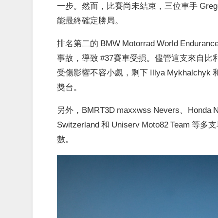
一步。
然而，
比賽尚未結束，
三位車手 Gregg
能最終確定勝局。
排名第二的 BMW Motorrad World Endur
事故，
導致 #37賽車受損。
儘管這支來自比
受傷影響不容小覷，剩下
Illya Mykhalchyk 
獎台。
另外，
BMRT3D maxxwss Nevers、
Honda N
Switzerland 和 Uniserv Moto82 
數。