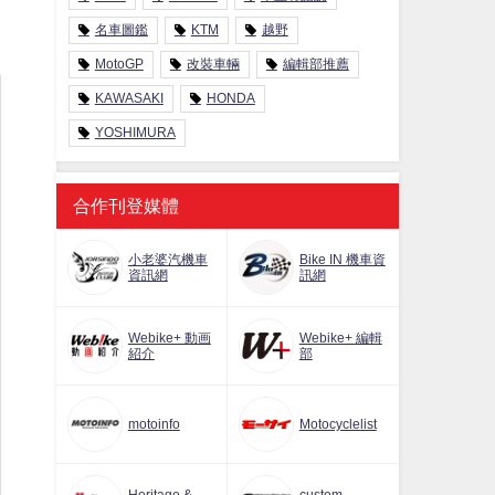
名車圖鑑
KTM
越野
MotoGP
改裝車輛
編輯部推薦
KAWASAKI
HONDA
YOSHIMURA
合作刊登媒體
小老婆汽機車
Bike IN 機車資
資訊網
訊網
Webike+ 動画
Webike+ 編輯
紹介
部
motoinfo
Motocyclelist