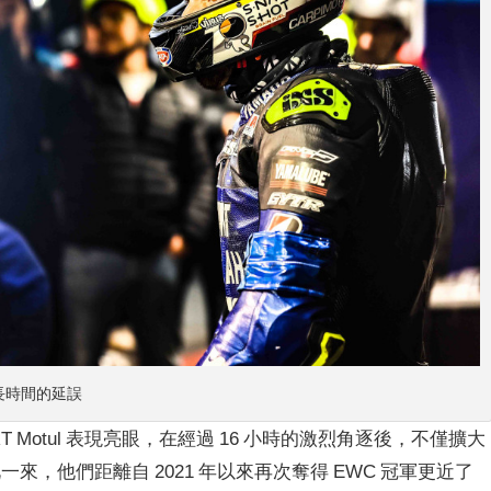
遇了長時間的延誤
RT Motul 表現亮眼，
在經過 16 小時的激烈角逐後，
不僅擴大
此一來，
他們距離自 2021 年以來再次奪得 EWC 冠軍更近了