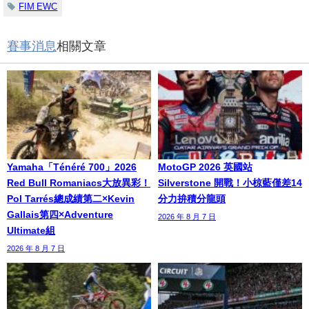
FIM EWC
賽事消息
相關文章
Yamaha「Ténéré 700」2026
MotoGP 2026 英國站
Red Bull Romaniacs大放異彩！
Silverstone 開戰！小椋藍僅差14
Pol Tarrés總成績第二×Kevin
分力拚積分龍頭
Gallais第四×Adventure
2026 年 8 月 7 日
Ultimate組
2026 年 8 月 7 日