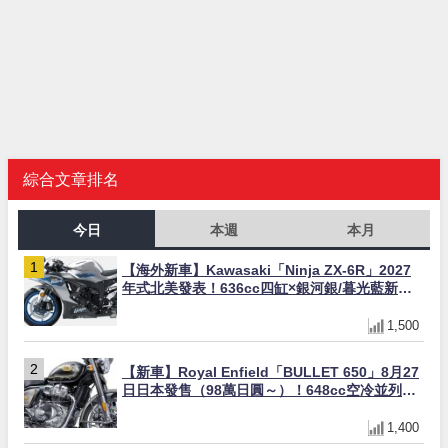
綜合文章排名
今日
本週
本月
【海外新車】Kawasaki「Ninja ZX-6R」2027
年式北美發表！636cc四缸×銀河銀/暮光藍新色
×KTRC/KIBS電控，11,599美元起
1,500
【新車】Royal Enfield「BULLET 650」8月27
日日本發售（98萬日圓～）！648cc空冷並列雙
缸×虎眼指示燈×砲筒黑/戰艦藍兩色
1,400