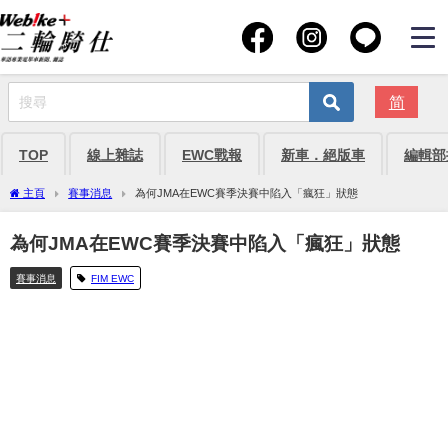
简
TOP
線上雜誌
EWC戰報
新車．絕版車
編輯部
主頁
賽事消息
為何JMA在EWC賽季決賽中陷入「瘋狂」狀態
為何JMA在EWC賽季決賽中陷入「瘋狂」狀態
賽事消息
FIM EWC