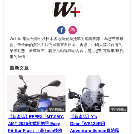
Webike集結台港中及日本各地熱愛摩托車的編輯團隊，為您帶來最
新、最全面的資訊！我們涵蓋來自日本、香港、中國大陸和台灣的
業界動態、新車發布、騎行活動等精彩內容，滿足您對電單車/摩托
車的熱情！
最新文章
零件與用品
零件與用品
【新產品】EFFEX「MT-09/Y-
【新產品】Y’s
AMT 2025年式用把手 Easy
Gear「WR125R用
Fit Bar Plus」！高7mm後移
Adventure Screen冒險風