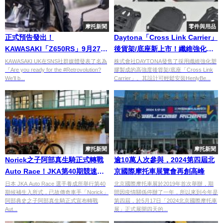
摩托新聞
零件與用品
正式預告發出！
Daytona「Cross Link Carrier」
KAWASAKI「Z650RS」9月27日
後貨架/底座新上市！纖維強化塑
登場
膠×GIVI
KAWASAKI UK在SNS社群媒體發表了名為
株式會社DAYTONA發售了採用纖維強化塑
『Are you ready for the #Retrovolution?
膠製成的高強度後貨架/底座「Cross Link
Monolock×HenlyBegins Easy
We’ll b...
Carrier」。其設計可輕鬆安裝HenlyBe...
Ring Belt三種安裝方式
摩托新聞
摩托新聞
Norick之子阿部真生騎正式轉戰
逾10萬人次參與，2024第四屆北
Auto Race！JKA第40期競速賽
京國際摩托車展覽會再創高峰
車選手養成所入所式登場
日本 JKA Auto Race 選手養成所舉行第40
北京國際摩托車展於2019年首次舉辦，期
期候補生入所式，已故傳奇車手「Norick」
間因疫情關係停辦了一年，所以來到今年是
阿部典史之子阿部真生騎正式宣布轉戰
第四屆，於5月17日「2024北京國際摩托車
Aut...
展」正式展開四天的...