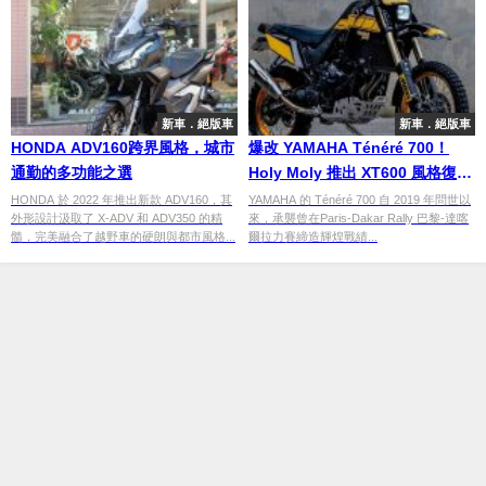
新車．絕版車
新車．絕版車
HONDA ADV160跨界風格，城市
爆改 YAMAHA Ténéré 700！
通勤的多功能之選
Holy Moly 推出 XT600 風格復古
套件
HONDA 於 2022 年推出新款 ADV160，其
YAMAHA 的 Ténéré 700 自 2019 年問世以
外形設計汲取了 X-ADV 和 ADV350 的精
來，承襲曾在Paris-Dakar Rally 巴黎-達喀
髓，完美融合了越野車的硬朗與都市風格...
爾拉力賽締造輝煌戰績...