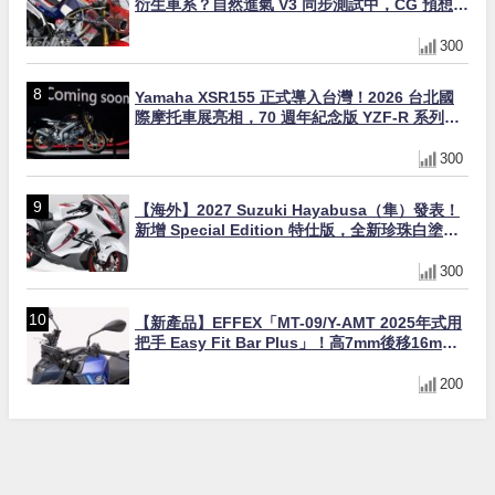
衍生車系？自然進氣 V3 同步測試中，CG 預想曝
光！
300
Yamaha XSR155 正式導入台灣！2026 台北國
際摩托車展亮相，70 週年紀念版 YZF-R 系列限
量追加販售
300
【海外】2027 Suzuki Hayabusa（隼）發表！
新增 Special Edition 特仕版，全新珍珠白塗裝
與專屬配備登場
300
【新產品】EFFEX「MT-09/Y-AMT 2025年式用
把手 Easy Fit Bar Plus」！高7mm後移16mm
直上×三色×免換線組
200