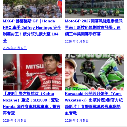
MXGP 佛蘭德斯 GP｜Honda
MotoGP 2027開幕戰確定泰國武
HRC 車手 Jeffrey Herlings 完全
里南！新技術規則首度登場，連
制霸封王！積分領先擴大至 104
續三年揭開賽季序幕
分
2026 年 8 月 5 日
2026 年 8 月 6 日
【JRR】野左根航汰（Kohta
Kawasaki 公開若月佑美（Yumi
Nozane）重返 JSB1000！駕駛
Wakatsuki）出演鈴鹿8耐官方紀
Honda 套件賽車挑戰廠車，誓言
錄影片！直擊雨戰幕後與車隊熱
再奪冠
血奮戰
2026 年 8 月 5 日
2026 年 8 月 5 日