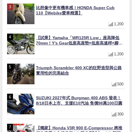
比想像中更有機車感！HONDA Super Cub
110【Webike愛車精選】
1,200
【試乘】Yamaha「WR125R Low」座高降低
70mm！Y’s Gear低座高座墊×低座高連桿×腳踏
著地感大幅改善，越野初學者推薦
1,200
Triumph Scrambler 400 XC的狂野造型與公路
實用性的完美結合
500
SUZUKI 2027年式 Burgman 400 ABS 發表！
8/18日本上市、支援E10汽油 售價98萬100日圓
300
【獨家】Honda V3R 900 E-Compressor 將推