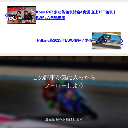
Koso RX3 多功能儀表開箱&實測 直上TFT儀表｜
BWSx六代戰專用
Pitlane為2025年EWC做好了準備
この記事が気に入ったら
フォローしよう
最新情報をお届けします