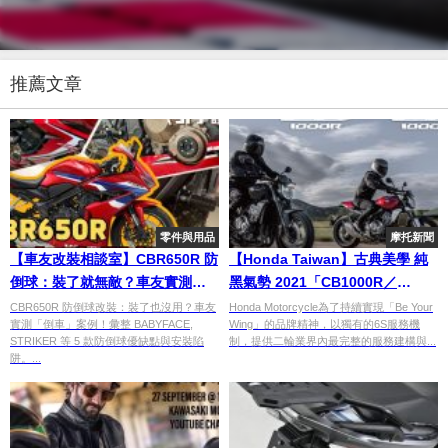
推薦文章
零件與用品
摩托新聞
【車友改裝相談室】CBR650R 防
【Honda Taiwan】古典美學 純
倒球：裝了就無敵？車友實測
黑氣勢 2021「CB1000R／
「原地倒車」防護力與安裝陷阱
CB1000R+」
CBR650R 防倒球改裝：裝了也沒用？車友
Honda Motorcycle為了持續實現「Be Your
實測「倒車」案例！彙整 BABYFACE,
Wing」的品牌精神，以獨有的6S服務機
｜台日車友評價匯總
STRIKER 等 5 款防倒球優缺點與安裝陷
制，提供二輪業界內最完整的服務建構與...
阱。...