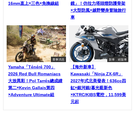
16mm直上×三色×免換線組
鏡」！仿拉力塔頭燈防護骨架
×大型防風×越野變身冒險旅行
車
賽事消息
新車．絕版車
Yamaha「Ténéré 700」
【海外新車】
2026 Red Bull Romaniacs
Kawasaki「Ninja ZX-6R」
大放異彩！Pol Tarrés總成績
2027年式北美發表！636cc四
第二×Kevin Gallais第四
缸×銀河銀/暮光藍新色
×Adventure Ultimate組
×KTRC/KIBS電控，11,599美
元起