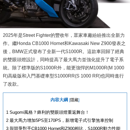
2025年是Street Fighter的豐收年，眾家車廠紛紛推出全新力
作。繼Honda CB1000 Hornet和Kawasaki New Z900發表之
後，BMW正式發布了全新一代S1000R。這款車回歸了經典
的雙眼頭燈設計，同時提高了最大馬力並強化提升了電子系
統。除了標準版的S1000R外，能更強悍的M1000R(
M 1000
R)高級版
和入門基礎車型S1000RR(S 1000 RR)也同時進行
了改款。
內容大綱
[
隱藏
]
1
Sugomi風格？鋒利的雙眼頭燈重返舞台！
2
最大馬力增加5PS至170PS，新增電子式引擎煞車控制
3
與競爭對手CB1000 Hornet和Z900相比，S1000R動力性能