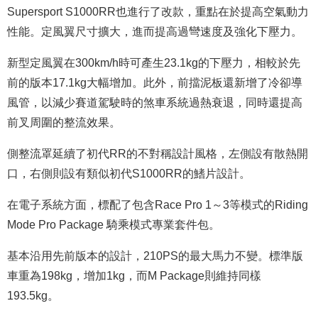
Supersport S1000RR也進行了改款，重點在於提高空氣動力
性能。定風翼尺寸擴大，進而提高過彎速度及強化下壓力。
新型定風翼在300km/h時可產生23.1kg的下壓力，相較於先
前的版本17.1kg大幅增加。此外，前擋泥板還新增了冷卻導
風管，以減少賽道駕駛時的煞車系統過熱衰退，同時還提高
前叉周圍的整流效果。
側整流罩延續了初代RR的不對稱設計風格，左側設有散熱開
口，右側則設有類似初代S1000RR的鰭片設計。
在電子系統方面，標配了包含Race Pro 1～3等模式的Riding
Mode Pro Package 騎乘模式專業套件包。
基本沿用先前版本的設計，210PS的最大馬力不變。標準版
車重為198kg，增加1kg，而M Package則維持同樣
193.5kg。