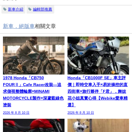
新車介紹
編輯部推薦
新車．絕版車
相關文章
1978 Honda「CB750
Honda「CB1000F SE」車主評
FOURⅡ」Cafe Racer改裝—追
價｜即時交車入手×易於操控的直
求側視整體輪廓×MINAMI
四街車×旅行夥伴「F君」，舞妓
MOTORCYCLE製作×深邃藍綠色
花小姐真實心得【Webike愛車精
塗裝
選】
2026 年 8 月 10 日
2026 年 8 月 10 日