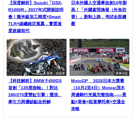
【深度解析】Suzuki「GSX-
日本外國人交通事故創10年新
R1000R」2027年式開發說明
高！「外國駕照換發（外免切
會！微米級加工精度×Smart
替）」新制上路，考試全面趨
TLR×碳纖維定風翼，實質速
嚴
度超越前代
新車．絕版車
賽事消息
【科技解析】BMW F450GS
MotoGP™ 2026日本大獎賽
首創「135度曲軸」！對比
（10月2至4日）Motegi茂木
180/270度雙缸引擎：聲浪、
周邊騎行兜風完整指南——景
牽引力與優缺點全拆解
點×美食×租賃摩托車×交通全
攻略