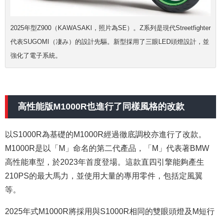
2025年型Z900（KAWASAKI，照片為SE）。Z系列是現代Streetfighter
代表SUGOMI（凄み）的設計先驅。新型採用了三眼LED頭燈設計，並
強化了電子系統。
高性能版M1000R也進行了同樣風格的改款
以S1000R為基礎的M1000R經過徹底調校亦進行了改款。
M1000R是以
「M」命名的第二代產品，「M」
代表著
BMW
高性能車型，於2023年首度登場。這款直四引擎能夠產生
210PS的最大馬力，並使用大量的專用零件，包括定風翼
等。
2025年式M1000R將採用與S1000R相同的雙眼頭燈及M短行