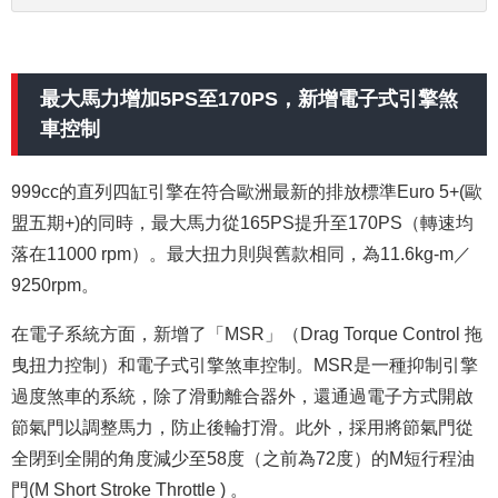
最大馬力增加5PS至170PS，新增電子式引擎煞
車控制
999cc的直列四缸引擎在符合歐洲最新的排放標準Euro 5+(歐
盟五期+)的同時，最大馬力從165PS提升至170PS（轉速均
落在11000 rpm）。最大扭力則與舊款相同，為11.6kg-m／
9250rpm。
在電子系統方面，新增了「MSR」（Drag Torque Control 拖
曳扭力控制）和電子式引擎煞車控制。MSR是一種抑制引擎
過度煞車的系統，除了滑動離合器外，還通過電子方式開啟
節氣門以調整馬力，防止後輪打滑。此外，採用將節氣門從
全閉到全開的角度減少至58度（之前為72度）的M短行程油
門(M Short Stroke Throttle )
。