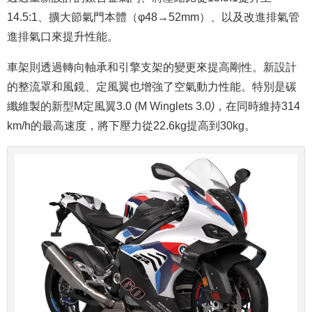
14.5:1、擴大節氣門本體（φ48→52mm）、以及改進排氣管
進排氣口來提升性能。
車架則透過轉向軸承和引擎支架的變更來提高剛性。新設計
的整流罩和風鏡、定風翼也增強了空氣動力性能。特別是碳
纖維製的新型M定風翼3.0 (M Winglets 3.0
)
，在同時維持314
km/h的最高速度，將下壓力從22.6kg提高到30kg。