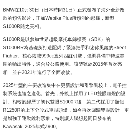
BMW在10月30日（日本時間31日）正式發布了海外全新改
款的預告影片，正如Webike Plus所預測的那樣，新型
S1000R隨之亮相。
S1000R是以參加世界超級摩托車錦標賽（SBK）的
S1000RR為基礎所打造配備了緊湊把手和迷你風鏡的Street
Fighter。核心搭載999cc直列四缸引擎，強調具備中轉速範
圍的輸出特性，適合於公路使用。該型號於2015年首次亮
相，並在2021年進行了全面改款。
2025年型的主要改進集中在更新設計和引擎調校上，電子控
制系統也隨之進化。
首先，外觀上採用了LED雙眼頭燈的設
計。相較於經歷了初代雙眼S1000R後，第二代採用了類似
R1250R的上下分段式單眼頭燈，如今再次回歸雙眼設計，更
是增強了運動銳利形象，特別讓人聯想起同日發布的
Kawasaki 2025年式Z900。