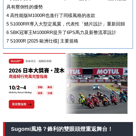
具有壓倒性的優勢
4
高性能版M1000R也進行了同樣風格的改款
5
S1000RR導入大型定風翼，代表性「鰭片設計」重新回歸
6
SBK冠軍王M1000RR提升了6PS馬力及新整流罩設計
7
S1000R [2025 歐洲仕樣] 主要規格
Sugomi風格？鋒利的雙眼頭燈重返舞台！