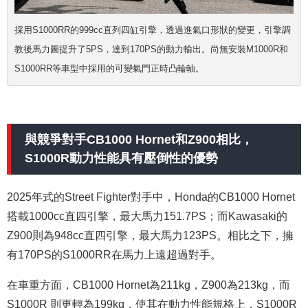
採用S1000RR的999cc直列四缸引擎，透過進氣口形狀的變更，引擎調
教後馬力圖提升了5PS，達到170PS的動力輸出。尚無安裝M1000R和
S1000RR等車型中採用的可變氣門正時凸輪軸。
與競爭對手CB1000 Hornet和Z900相比，
S1000R動力性能具有壓倒性的優勢
2025年式的Street Fighter對手中，Honda的CB1000 Hornet
搭載1000cc
直
四引擎，最大馬力151.7PS；而Kawasaki的
Z900則為948cc
直
四引擎，最大馬力123PS。相比之下，擁
有170PS的S1000RR在馬力上遠超過對手。
在車重方面，CB1000 Hornet為211kg，Z900為213kg，而
S1000R 則更輕為199kg，使其在動力性能規格上，
S1000R