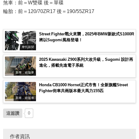
煞車：前＝W雙碟 後＝單碟
輪胎：前＝120/70ZR17 後＝190/55ZR17
Street Fighter戰火來襲，2025年BMW新款式S1000R
將以Sugomi風格登場！
摩托新聞
2025 Kawasaki Z900系列大改升級，Sugomi 設計再
進化，搭載先進電子系統
新車．絕版車
Honda CB1000 Hornet正式市售！全新旗艦Street
Fighter街車共兩版本最大馬力155匹
新車．絕版車
這篇讚
0
作者資訊