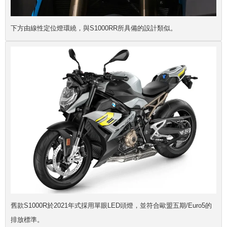
下方由線性定位燈環繞，與S1000RR所具備的設計類似。
舊款S1000R於2021年式採用單眼LED頭燈，並符合歐盟五期/Euro5的
排放標準。