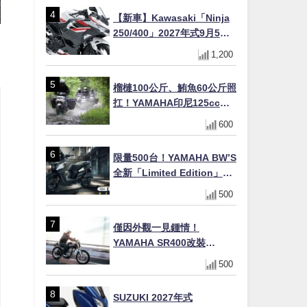
十
【新車】Kawasaki「Ninja
250/400」2027年式9月5日
日本發售！新塗裝登場×價格
1,200
不變×輔助滑動式離合器
×LED頭燈標配
榴槤100公斤、鮪魚60公斤照
扛！YAMAHA印尼125cc速
克達Gear Ultima 2740公里
600
耐操實測
限量500台！YAMAHA BW’S
全新「Limited Edition」都
市探索限定色 GOOPiMADE
500
聯名包同步登場
僅因外觀一見鍾情！
YAMAHA SR400改裝
Tracker風格｜ 女車主的機車
500
人生蛻變記
SUZUKI 2027年式