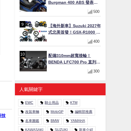
Burgman 400 ABS 發表！
8/18日本上市、支援E10汽油
500
售價98萬100日圓
【海外新車】Suzuki 2027年
式北美首發！GSX-R1000 40
週年紀念×SV-7GX新款跨界
400
車×RM-Z450 Ken Roczen
冠軍套件
配備310mm超寬後輪！
BENDA LFC700 Pro 直列四
缸巡航車挑戰歐洲市場
300
人氣關鍵字
EWC
騎士用品
KTM
改裝車輛
MotoGP
編輯部推薦
新技
名車圖鑑
BMW
YAMAHA
KAWASAKI
SUZUKI
新車介紹