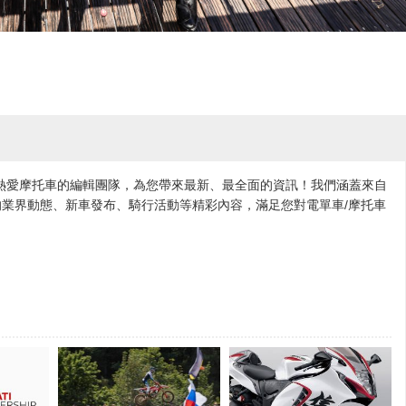
各地熱愛摩托車的編輯團隊，為您帶來最新、最全面的資訊！我們涵蓋來自
業界動態、新車發布、騎行活動等精彩內容，滿足您對電單車/摩托車