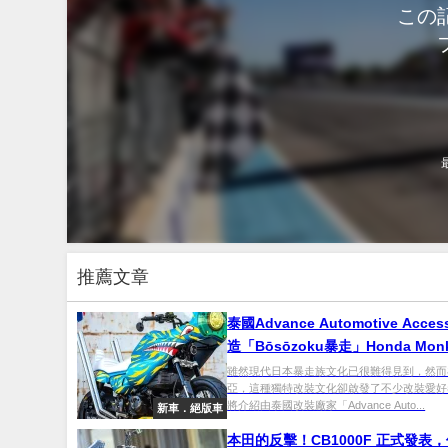
この
推薦文章
泰國Advance Automotive Acces
造「Bōsōzoku暴走」Honda Mon
125，東南亞掀起暴走族熱潮！
雖然現代日本暴走族文化已很難得見到，然而
亞，這種獨特改裝文化卻啟發了不少改裝愛好
將介紹由泰國改裝廠家「Advance Auto...
新車．絕版車
本田的反擊！CB1000F 正式發表