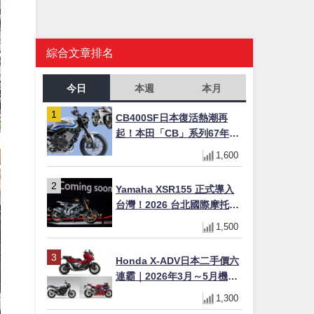
綜合文章排名
今日
本週
本月
CB400SF日本復活熱潮再
起！本田「CB」系列67年傳
奇解密 與CBR差異一次搞懂
1,600
Yamaha XSR155 正式導入
台灣！2026 台北國際摩托車
展亮相，70 週年紀念版
1,500
YZF-R 系列限量追加販售
Honda X-ADV日本二手價六
連霸｜2026年3月～5月機車
轉售排行榜 CBR1000RR-R
1,300
FIREBLADE SP首度躋身前