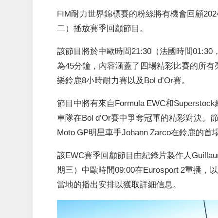
FIM耐力世界錦標賽的粉絲將有機會回顧2024
二）播放賽季回顧節目。
該節目將於中歐時間21:30（法國時間01:30
為45分鐘，內容涵蓋了四場精彩比賽的所有亮
樂鈴鹿8小時耐力賽以及Bol d’Or賽。
節目中將有來自Formula EWC和Supersto
車隊在Bol d’Or賽中爭奪冠軍的精彩對決。節
Moto GP明星車手Johann Zarco在鈴鹿的
該EWC賽季回顧節目由紀錄片製作人Guillaume
期三）中歐時間09:00在Eurosport 2重播
當地的播出安排以獲取詳細信息。