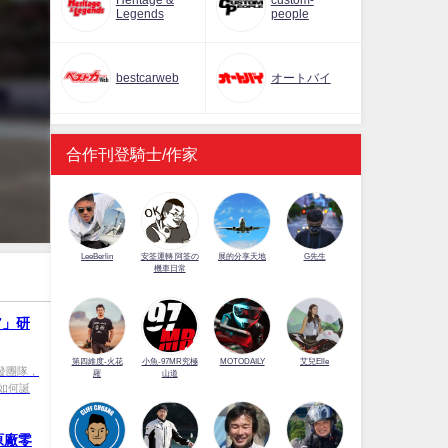
Heritage &
custom-
Legends
people
bestcarweb
オートバイ
合作刊登騎士/作家
LeeBerlin
安筌運轉 阿筌の
展的分享天地
G先生
機車日常
7」研
第四維度-火花
小魚-97MR究極
MOTODAILY
艾兒Elle
研發團隊，
羅
山道
如何誕
原廠零