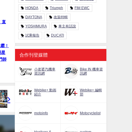
HONDA
Triumph
FIM EWC
DAYTONA
改裝特輯
！直
YOSHIMURA
車主有話說
試乘報告
DUCATI
連霸！
明星
合作刊登媒體
門師
小老婆汽機車
Bike IN 機車資
資訊網
訊網
Webike+ 動画
Webike+ 編輯
紹介
部
motoinfo
Motocyclelist