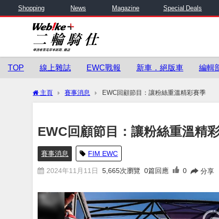
Shopping
News
Magazine
Special Deals
TOP
線上雜誌
EWC戰報
新車．絕版車
編輯
主頁
賽事消息
EWC回顧節目：讓粉絲重溫精彩賽季
EWC回顧節目：讓粉絲重溫精
賽事消息
FIM EWC
2024年11月11日
5,665
次瀏覽
0篇回應
0
分享