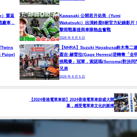
ne）重返
Kawasaki 公開若月佑美（Yumi
挑戰廠車，
Wakatsuki）出演鈴鹿8耐官方紀錄影片
擊雨戰幕後與車隊熱血奮戰
2026 年 8 月 5 日
奪Twins
【NHRA】Suzuki Hayabusa鈴木隼二
aige)
蓋吉·赫雷拉(Gage Herrera)逆轉奪「全
挑戰賽」冠軍，索諾瑪(Sonoma)對決同
兄弟
2026 年 8 月 5 日
【2024香港電單車節】2024香港電單車節盛大開
幕，感受電單車文化的脈搏