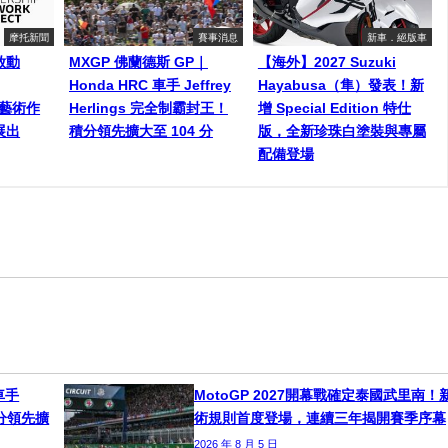
摩托新聞
賽事消息
新車．絕版車
啟動
MXGP 佛蘭德斯 GP｜
【海外】2027 Suzuki
Honda HRC 車手 Jeffrey
Hayabusa（隼）發表！新
師藝術作
Herlings 完全制霸封王！
增 Special Edition 特仕
展出
積分領先擴大至 104 分
版，全新珍珠白塗裝與專屬
配備登場
車手
MotoGP 2027開幕戰確定泰國武里南！
！積分領先擴
術規則首度登場，連續三年揭開賽季序幕
2026 年 8 月 5 日