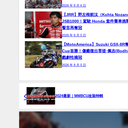
2026 年 8 月 6 日
【JRR】野左根航汰（Kohta Noza
JSB1000！駕駛 Honda 套件賽車
誓言再奪冠
2026 年 8 月 5 日
【MotoAmerica】Suzuki GSX-8R
Cup首勝！傷癒復出菩提·佩吉(Bodhi P
戲劇性摘冠
2026 年 8 月 5 日
2024最新｜MMBCU改裝特輯