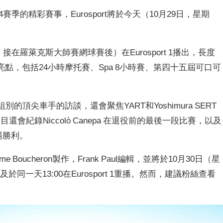
賽季的精彩賽事，Eurosport將於今天（10月29日，星期
，接在羅萊克斯大師賽網球賽後）在Eurosport 1播出，長度
點，包括24小時摩托賽、Spa 8小時賽、第四十五屆可口可
ck組別的頂尖車手的訪談，還會聚焦YART和Yoshimura SERT
目還會紀錄Niccolò Canepa 在退役前的最後一段比賽，以及
首場勝利。
 Boucheron製作，Frank Paul編輯，並將於10月30日（星
，以及於同一天13:00在Eurosport 1重播。然而，建議粉絲查看