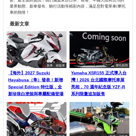
新、最全面的資訊！我們涵蓋來自日本、香港、中國大陸和台灣的
業界動態、新車發布、騎行活動等精彩內容，滿足您對電單車/摩托
車的熱情！
最新文章
新車．絕版車
摩托新聞
【海外】2027 Suzuki
Yamaha XSR155 正式導入台
Hayabusa（隼）發表！新增
灣！2026 台北國際摩托車展
Special Edition 特仕版，全
亮相，70 週年紀念版 YZF-R
新珍珠白塗裝與專屬配備登場
系列限量追加販售