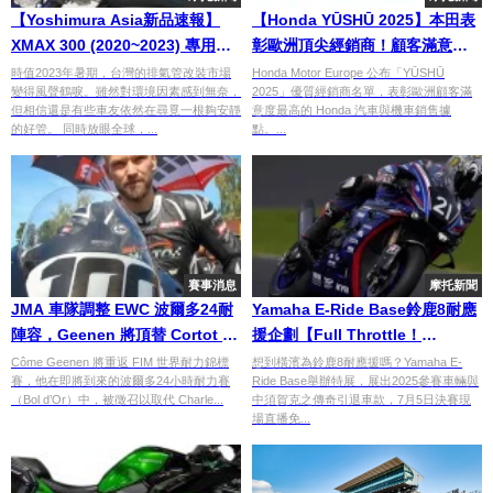
【Yoshimura Asia新品速報】
【Honda YŪSHŪ 2025】本田表
XMAX 300 (2020~2023) 專用全
彰歐洲頂尖經銷商！顧客滿意度
段排氣管 R-77J、GP-MAGNUM
最高據點名單正式公布
時值2023年暑期，台灣的排氣管改裝市場
Honda Motor Europe 公布「YŪSHŪ
變得風聲鶴唳。雖然對環境因素感到無奈，
2025」優質經銷商名單，表彰歐洲顧客滿
115雙雙改款
但相信還是有些車友依然在尋覓一根夠安靜
意度最高的 Honda 汽車與機車銷售據
的好管。 同時放眼全球，...
點。...
賽事消息
摩托新聞
JMA 車隊調整 EWC 波爾多24耐
Yamaha E-Ride Base鈴鹿8耐應
陣容，Geenen 將頂替 Cortot 出
援企劃【Full Throttle！
賽
YAMAHA RACING！】｜中須賀
Côme Geenen 將重返 FIM 世界耐力錦標
想到橫濱為鈴鹿8耐應援嗎？Yamaha E-
賽，他在即將到來的波爾多24小時耐力賽
Ride Base舉辦特展，展出2025參賽車輛與
克之引退展示＋7月5日決賽現場
（Bol d’Or）中，被徵召以取代 Charle...
中須賀克之傳奇引退車款，7月5日決賽現
直播
場直播免...