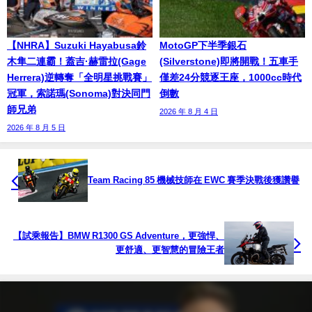
【NHRA】Suzuki Hayabusa鈴
MotoGP下半季銀石
木隼二連霸！蓋吉·赫雷拉(Gage
(Silverstone)即將開戰！五車手
Herrera)逆轉奪「全明星挑戰賽」
僅差24分競逐王座，1000cc時代
冠軍，索諾瑪(Sonoma)對決同門
倒數
師兄弟
2026 年 8 月 4 日
2026 年 8 月 5 日
Team Racing 85 機械技師在 EWC 賽季決戰後獲讚譽
【試乘報告】BMW R1300 GS Adventure，更強悍、
更舒適、更智慧的冒險王者