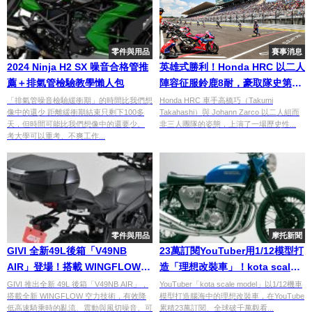
零件與用品
賽事消息
2024 Ninja H2 SX 噪音合格管推
英雄式勝利！Honda HRC 以二人
薦＋排氣管檢驗教學懶人包
陣容征服鈴鹿8耐，豪取隊史第31
冠
「排氣管噪音檢驗緩衝期」的時間比我們想
Honda HRC 車手高橋巧（Takumi
像中的還少 距離緩衝期結束只剩下100多
Takahashi）與 Johann Zarco 以二人組而
天，但時間可能比我們想像中的還要少。
非三人團隊的姿態，上演了一場歷史性...
考大學可以重考、不爽工作...
零件與用品
摩托新聞
GIVI 全新49L後箱「V49NB
23萬訂閱YouTuber用1/12模型打
AIR」登場！搭載 WINGFLOW
造「理想改裝車」！kota scale
空力技術、降低高速亂流與噪音
model爆紅背後的機車改裝哲學
GIVI 推出全新 49L 後箱「V49NB AIR」，
YouTuber「kota scale model」以1/12機車
搭載全新 WINGFLOW 空力技術，有效降
模型打造腦海中的理想改裝車，在YouTube
低高速騎乘時的亂流、震動與風切噪音。可
累積23萬訂閱、全球破千萬觀看...