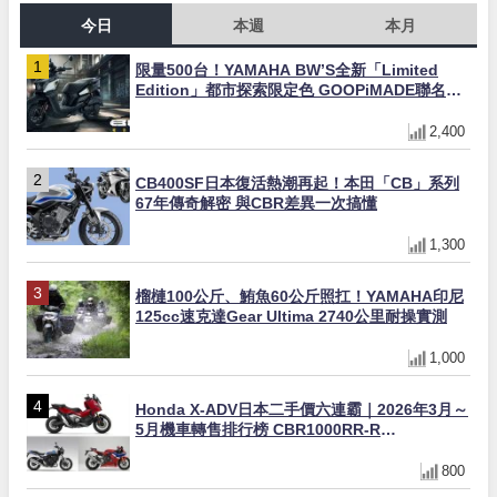
今日
本週
本月
限量500台！YAMAHA BW’S全新「Limited
Edition」都市探索限定色 GOOPiMADE聯名包
同步登場
2,400
CB400SF日本復活熱潮再起！本田「CB」系列
67年傳奇解密 與CBR差異一次搞懂
1,300
榴槤100公斤、鮪魚60公斤照扛！YAMAHA印尼
125cc速克達Gear Ultima 2740公里耐操實測
1,000
Honda X-ADV日本二手價六連霸｜2026年3月～
5月機車轉售排行榜 CBR1000RR-R
FIREBLADE SP首度躋身前十
800