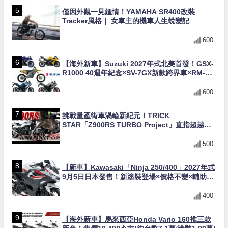
僅因外觀一見鍾情！YAMAHA SR400改裝
Tracker風格｜ 女車主的機車人生蛻變記
600
【海外新車】Suzuki 2027年式北美首發！GSX-
R1000 40週年紀念×SV-7GX新款跨界車×RM-
Z450 Ken Roczen冠軍套件
600
挑戰量產街車渦輪新紀元！TRICK
STAR「Z900RS TURBO Project」直指超越
Ducati Superleggera性能
500
【新車】Kawasaki「Ninja 250/400」2027年式
9月5日日本發售！新塗裝登場×價格不變×輔助滑
動式離合器×LED頭燈標配
400
【海外新車】馬來西亞Honda Vario 160推三款