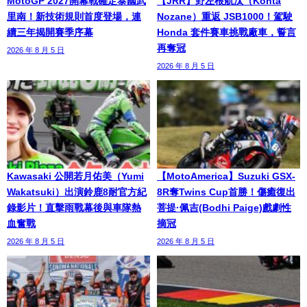
MotoGP 2027開幕戰確定泰國武
【JRR】野左根航汰（Kohta
里南！新技術規則首度登場，連
Nozane）重返 JSB1000！駕駛
續三年揭開賽季序幕
Honda 套件賽車挑戰廠車，誓言
再奪冠
2026 年 8 月 5 日
2026 年 8 月 5 日
Kawasaki 公開若月佑美（Yumi
【MotoAmerica】Suzuki GSX-
Wakatsuki）出演鈴鹿8耐官方紀
8R奪Twins Cup首勝！傷癒復出
錄影片！直擊雨戰幕後與車隊熱
菩提·佩吉(Bodhi Paige)戲劇性
血奮戰
摘冠
2026 年 8 月 5 日
2026 年 8 月 5 日