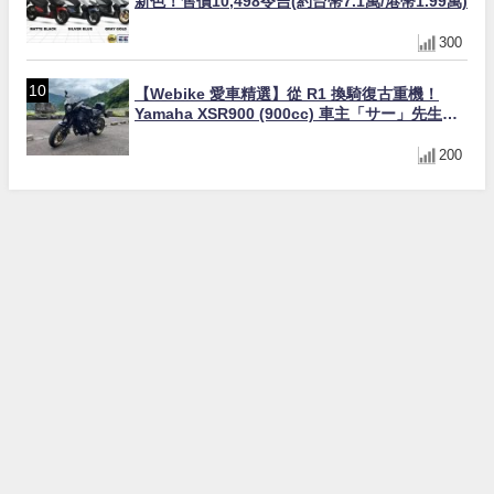
新色！售價10,498令吉(約台幣7.1萬/港幣1.99萬)
300
【Webike 愛車精選】從 R1 換騎復古重機！
Yamaha XSR900 (900cc) 車主「サー」先生真
實心得與改裝藍圖
200