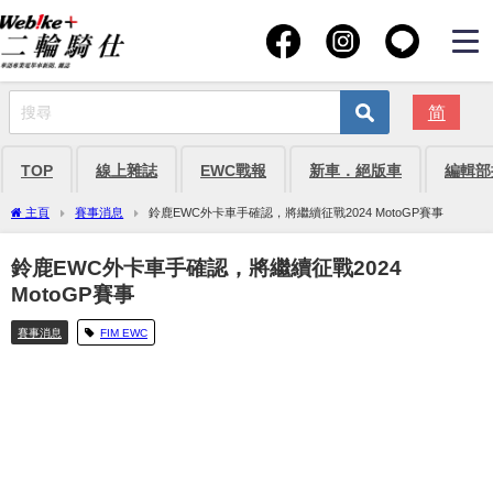
简
TOP
線上雜誌
EWC戰報
新車．絕版車
編輯部
主頁
賽事消息
鈴鹿EWC外卡車手確認，將繼續征戰2024 MotoGP賽事
鈴鹿EWC外卡車手確認，將繼續征戰2024
MotoGP賽事
賽事消息
FIM EWC