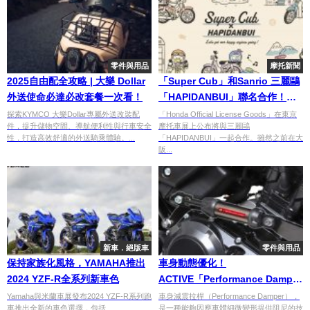
零件與用品
摩托新聞
2025自由配全攻略 | 大樂 Dollar
「Super Cub」和Sanrio 三麗鷗
外送使命必達必改套餐一次看！
「HAPIDANBUI」聯名合作！
【2023 Webike 摩托車展】
探索KYMCO 大樂Dollar專屬外送改裝配
「Honda Official License Goods」在東京
件，提升儲物空間、導航便利性與行車安全
摩托車展上公布將與三麗鷗
性，打造高效舒適的外送騎乘體驗。...
「HAPIDANBUI」一起合作。雖然之前在大
阪...
新車．絕版車
零件與用品
保持家族化風格，YAMAHA推出
車身動態優化！
2024 YZF-R全系列新車色
ACTIVE「Performance Damper
車身減震拉桿」
Yamaha與米蘭車展發布2024 YZF-R系列跑
車身減震拉桿（Performance Damper），
車推出全新的車色選擇，包括
是一種能夠因應車體細微變形提供阻尼的技