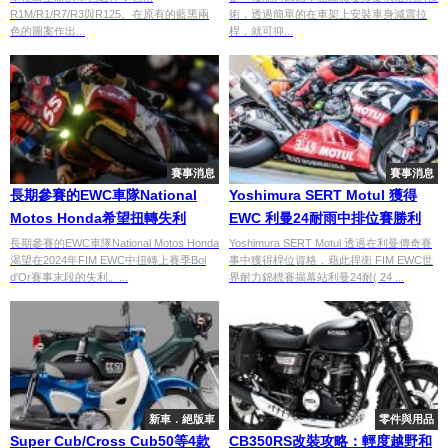
R1M/R1/R7/R3與R125。在原有的藍黑兩
術，透過簡單的在車架上安裝車身減震拉
色的圖案作出...
桿，就可抑...
賽事消息
賽事消息
長期參賽的EWC車隊National
Yoshimura SERT Motul 獲得
Motos Honda希望扭轉失利
EWC 利曼24耐雨中排位賽勝利
長期參賽的EWC車隊National Motos Honda
Yoshimura SERT Motul 透過在利曼傳奇賽
渴望在2024年FIM EWC中扭轉上賽季Bol
事中獲得桿位資格，藉此捍衛 FIM EWC世
d'Or賽事末段的失利。...
界耐力錦標賽揭幕站利曼24耐( 24 ...
新車．絕版車
零件與用品
Super Cub/Cross Cub50等4款
CB350RS改裝攻略：輕度越野和