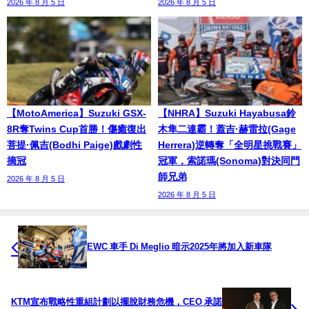
2026 年 8 月 5 日
2026 年 8 月 5 日
【MotoAmerica】Suzuki GSX-
【NHRA】Suzuki Hayabusa鈴
8R奪Twins Cup首勝！傷癒復出
木隼二連霸！蓋吉·赫雷拉(Gage
菩提·佩吉(Bodhi Paige)戲劇性
Herrera)逆轉奪「全明星挑戰賽」
摘冠
冠軍，索諾瑪(Sonoma)對決同門
師兄弟
2026 年 8 月 5 日
2026 年 8 月 5 日
EWC 車手 Di Meglio 暗示2025年將加入新車隊
KTM宣布戰略性重組計劃以擺脫財務危機，CEO 承諾