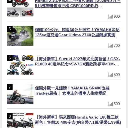
Honda X-ADV日本二手價六連霸｜2026年3月～
5月機車轉售排行榜 CBR1000RR-R
FIREBLADE SP首度躋身前十
900
榴槤100公斤、鮪魚60公斤照扛！YAMAHA印尼
125cc速克達Gear Ultima 2740公里耐操實測
700
【海外新車】Suzuki 2027年式北美首發！GSX-
R1000 40週年紀念×SV-7GX新款跨界車×RM-
Z450 Ken Roczen冠軍套件
500
僅因外觀一見鍾情！YAMAHA SR400改裝
Tracker風格｜ 女車主的機車人生蛻變記
500
【海外新車】馬來西亞Honda Vario 160推三款
新色！售價10,498令吉(約台幣7.1萬/港幣1.99萬)