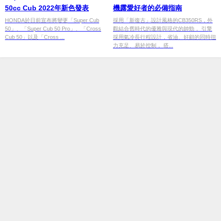
50cc Cub 2022年新色發表
機露愛好者的必備指南
HONDA於日前宣布將變更「Super Cub
採用「新復古」設計風格的CB350RS，外
50」、「Super Cub 50 Pro」、「Cross
觀結合舊時代的優雅與現代的帥勁， 引擎
Cub 50」以及「Cross ...
採用氣冷長行程設計，省油、好顧的同時扭
力充足、易於控制， 搭...