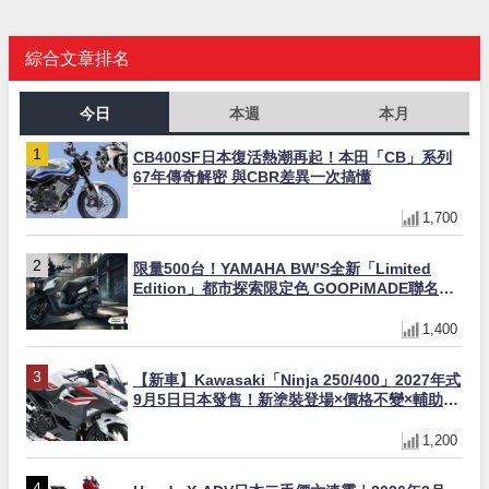
綜合文章排名
今日
本週
本月
CB400SF日本復活熱潮再起！本田「CB」系列
67年傳奇解密 與CBR差異一次搞懂
1,700
限量500台！YAMAHA BW’S全新「Limited
Edition」都市探索限定色 GOOPiMADE聯名包
同步登場
1,400
【新車】Kawasaki「Ninja 250/400」2027年式
9月5日日本發售！新塗裝登場×價格不變×輔助滑
動式離合器×LED頭燈標配
1,200