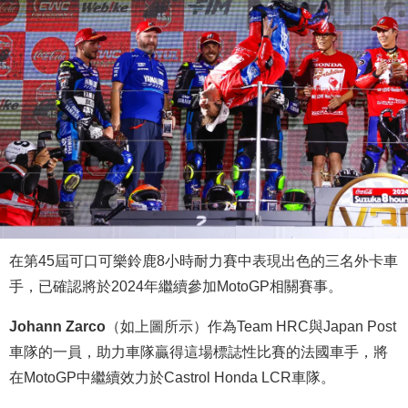
在第45屆可口可樂鈴鹿8小時耐力賽中表現出色的三名外卡車
手，已確認將於2024年繼續參加MotoGP相關賽事。
Johann Zarco
（如上圖所示）作為Team HRC與Japan Post
車隊的一員，助力車隊贏得這場標誌性比賽的法國車手，將
在MotoGP中繼續效力於Castrol Honda LCR車隊。