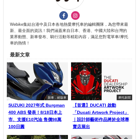
Webike集結台港中及日本各地熱愛摩托車的編輯團隊，為您帶來最
新、最全面的資訊！我們涵蓋來自日本、香港、中國大陸和台灣的
業界動態、新車發布、騎行活動等精彩內容，滿足您對電單車/摩托
車的熱情！
最新文章
新車．絕版車
摩托新聞
SUZUKI 2027年式 Burgman
【首選】DUCATI 啟動
400 ABS 發表！8/18日本上
「Ducati Artwork Project」
市、支援E10汽油 售價98萬
｜設計師藝術作品將於全球專
100日圓
賣店展出