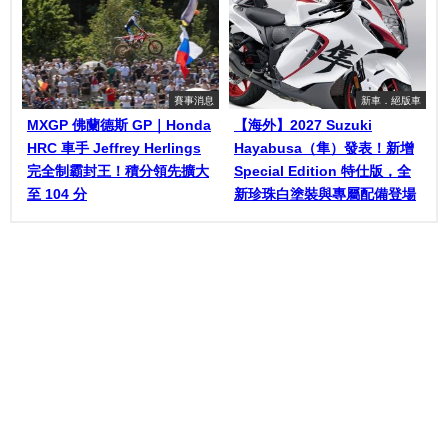
賽事消息
新車．絕版車
MXGP 佛蘭德斯 GP｜Honda
【海外】2027 Suzuki
HRC 車手 Jeffrey Herlings
Hayabusa（隼）發表！新增
完全制霸封王！積分領先擴大
Special Edition 特仕版，全
至 104 分
新珍珠白塗裝與專屬配備登場