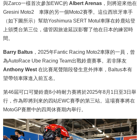
與Zarco一樣首次參加EWC的
Albert Arenas
，則將迎來他在
Gresini Moto2™車隊的另一個Moto2賽季。這位西班牙車手
（如下圖所示）幫助Yoshimura SERT Motul車隊在鈴鹿站登
上頒獎台第三位，儘管因旅途延誤影響了他在日本的練習時
間。
Barry Baltus
，2025年Fantic Racing Moto2車隊的一員，曾
為AutoRace Ube Racing Team出戰鈴鹿賽事。若非隊友
Anthony West
在比賽尾聲階段發生意外摔車，Baltus本有
望帶領車隊進入前五名。
第46屆可口可樂鈴鹿8小時耐力賽將於2025年8月1日至3日舉
行，作為即將到來的四站EWC賽季的第三站。這場賽事將在
MotoGP賽曆中的四周休賽期內舉行。