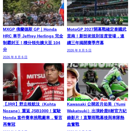
MXGP 佛蘭德斯 GP｜Honda
MotoGP 2027開幕戰確定泰國武
HRC 車手 Jeffrey Herlings 完全
里南！新技術規則首度登場，連
制霸封王！積分領先擴大至 104
續三年揭開賽季序幕
分
2026 年 8 月 5 日
2026 年 8 月 6 日
【JRR】野左根航汰（Kohta
Kawasaki 公開若月佑美（Yumi
Nozane）重返 JSB1000！駕駛
Wakatsuki）出演鈴鹿8耐官方紀
Honda 套件賽車挑戰廠車，誓言
錄影片！直擊雨戰幕後與車隊熱
再奪冠
血奮戰