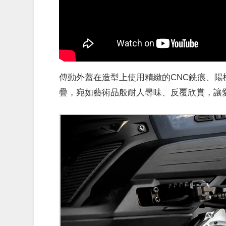
傳動外蓋在造型上使用精緻的CNC銑痕、
疊，宛如藝術品般耐人尋味、反覆欣賞，讓