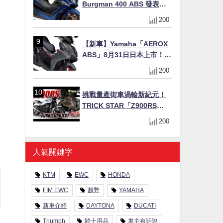
Burgman 400 ABS 發表！
8/18日本上市、支援E10汽油
200
售價98萬100日圓
【新車】Yamaha「AEROX
ABS」8月31日日本上市！
YECVT三段降檔×YZF-R設計
200
×15PS，最接近超跑的155cc
速克達
挑戰量產街車渦輪新紀元！
TRICK STAR「Z900RS
TURBO Project」直指超越
200
Ducati Superleggera性能
人氣關鍵字
KTM
EWC
HONDA
FIM EWC
越野
YAMAHA
新車介紹
DAYTONA
DUCATI
Triumph
騎士用品
車主有話說