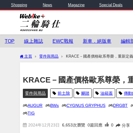
Shopping
News
Magazine
Special Deals
TOP
線上雜誌
EWC戰報
新車．絕版車
編輯
主頁
零件與用品
KRACE－國產價格歐系尊榮，重新定
KRACE－國產價格歐系尊榮，
零件與用品
前土除
腳踏
油箱蓋
傳動
AUGUR
BWs
CYGNUS GRYPHUS
DRGBT
TIG
2024年12月23日
6,653
次瀏覽
0篇回應
0
分享