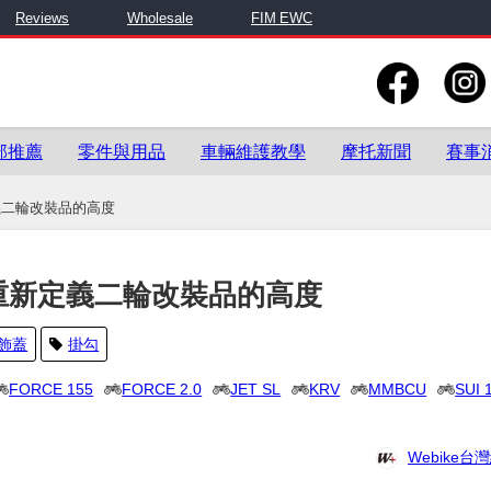
Reviews
Wholesale
FIM EWC
部推薦
零件與用品
車輛維護教學
摩托新聞
賽事
義二輪改裝品的高度
重新定義二輪改裝品的高度
飾蓋
掛勾
FORCE 155
FORCE 2.0
JET SL
KRV
MMBCU
SUI 
Webike台