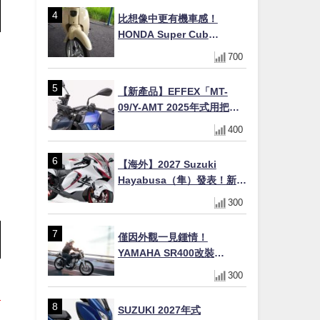
虎眼指示燈×砲筒黑/戰艦藍兩
比想像中更有機車感！
色
HONDA Super Cub
110【Webike愛車精選】
700
【新產品】EFFEX「MT-
09/Y-AMT 2025年式用把手
Easy Fit Bar Plus」！高
400
7mm後移16mm直上×三色×
免換線組
【海外】2027 Suzuki
Hayabusa（隼）發表！新增
Special Edition 特仕版，全
300
新珍珠白塗裝與專屬配備登
場
僅因外觀一見鍾情！
YAMAHA SR400改裝
Tracker風格｜ 女車主的機車
300
人生蛻變記
SUZUKI 2027年式