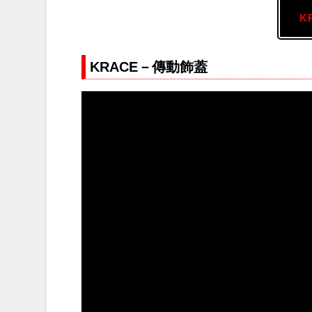
K
KRACE－傳動飾蓋