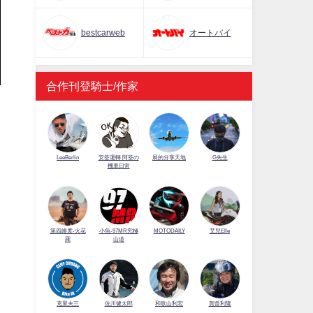
bestcarweb
オートバイ
合作刊登騎士/作家
LeeBerlin
安筌運轉 阿筌の
展的分享天地
G先生
機車日常
第四維度-火花
小魚-97MR究極
MOTODAILY
艾兒Elle
羅
山道
佐川健太郎
克里夫三
和歌山利宏
賀曾利隆