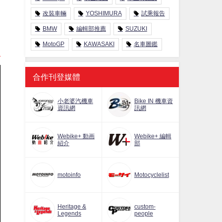
改裝車輛
YOSHIMURA
試乘報告
BMW
編輯部推薦
SUZUKI
MotoGP
KAWASAKI
名車圖鑑
合作刊登媒體
小老婆汽機車
Bike IN 機車資
資訊網
訊網
Webike+ 動画
Webike+ 編輯
紹介
部
motoinfo
Motocyclelist
Heritage &
custom-
Legends
people