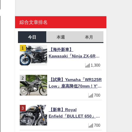
綜合文章排名
今日
本週
本月
【海外新車】
Kawasaki「Ninja ZX-6R」
2027年式北美發表！636cc
1,300
四缸×銀河銀/暮光藍新色
×KTRC/KIBS電控，11,599
【試乘】Yamaha「WR125R
美元起
Low」座高降低70mm！Y’s
Gear低座高座墊×低座高連桿
700
×腳踏著地感大幅改善，越野
初學者推薦
【新車】Royal
Enfield「BULLET 650」8
月27日日本發售（98萬日圓
700
～）！648cc空冷並列雙缸×