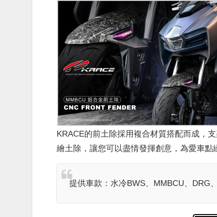
KRACE的前土除採用複合材質搭配而成，
繪土除，讓您可以盡情發揮創意，為愛車點
提供車款：水冷BWS、MMBCU、DRG、JE