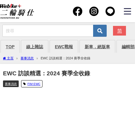
简
TOP
線上雜誌
EWC戰報
新車．絕版車
編輯部
主頁
賽事消息
EWC 訪談精選：2024 賽季全收錄
EWC 訪談精選：2024 賽季全收錄
賽事消息
FIM EWC