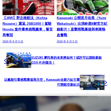
【JRR】野左根航汰（Kohta
Kawasaki 公開若月佑美（Yumi
Nozane）重返 JSB1000！駕駛
Wakatsuki）出演鈴鹿8耐官方紀
Honda 套件賽車挑戰廠車，誓言
錄影片！直擊雨戰幕後與車隊熱
再奪冠
血奮戰
2026 年 8 月 5 日
2026 年 8 月 5 日
SUZUKI 摩托車的未來將如何？或許可以期盼新款
GSX-R 的復活！
以氫能引擎挑戰賽道與天空，Kawasaki全新六缸引擎
打開航空新紀元