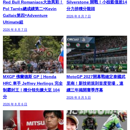
Red Bull Romaniacs大放異彩！
Silverstone 開戰！小椋藍僅差14
Pol Tarrés總成績第二×Kevin
分力拚積分龍頭
Gallais第四×Adventure
2026 年 8 月 7 日
Ultimate組
2026 年 8 月 7 日
MXGP 佛蘭德斯 GP｜Honda
MotoGP 2027開幕戰確定泰國武
HRC 車手 Jeffrey Herlings 完全
里南！新技術規則首度登場，連
制霸封王！積分領先擴大至 104
續三年揭開賽季序幕
分
2026 年 8 月 5 日
2026 年 8 月 6 日