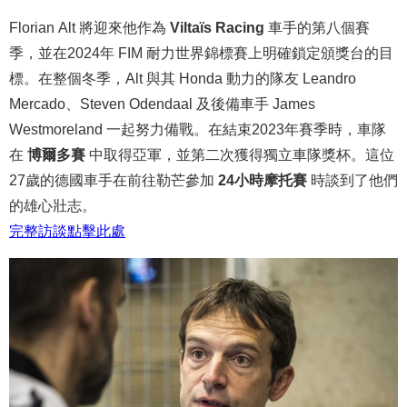
Florian Alt 將迎來他作為
Viltaïs Racing
車手的第八個賽
季，並在2024年 FIM 耐力世界錦標賽上明確鎖定頒獎台的目
標。在整個冬季，Alt 與其 Honda 動力的隊友 Leandro
Mercado、Steven Odendaal 及後備車手 James
Westmoreland 一起努力備戰。在結束2023年賽季時，車隊
在
博爾多賽
中取得亞軍，並第二次獲得獨立車隊獎杯。這位
27歲的德國車手在前往勒芒參加
24小時摩托賽
時談到了他們
的雄心壯志。
完整
訪談
點
擊
此處