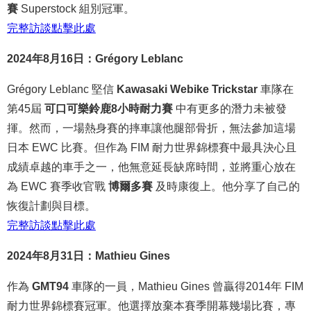
賽
Superstock 組別冠軍。
完整
訪談
點
擊
此處
2024年8月16日：Grégory Leblanc
Grégory Leblanc 堅信
Kawasaki Webike Trickstar
車隊在
第45屆
可口可樂鈴鹿8小時耐力賽
中有更多的潛力未被發
揮。然而，一場熱身賽的摔車讓他腿部骨折，無法參加這場
日本 EWC 比賽。但作為 FIM 耐力世界錦標賽中最具決心且
成績卓越的車手之一，他無意延長缺席時間，並將重心放在
為 EWC 賽季收官戰
博爾多賽
及時康復上。他分享了自己的
恢復計劃與目標。
完整
訪談
點
擊
此處
2024年8月31日：Mathieu Gines
作為
GMT94
車隊的一員，Mathieu Gines 曾贏得2014年 FIM
耐力世界錦標賽冠軍。他選擇放棄本賽季開幕幾場比賽，專