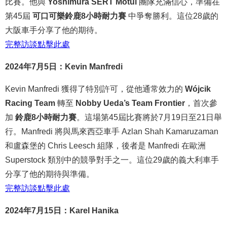
比賽。他與
Yoshimura SERT Motul
團隊充滿信心，準備在
第45屆
可口可樂鈴鹿8小時耐力賽
中爭奪勝利。這位28歲的
大阪車手分享了他的期待。
完整
訪談
點
擊
此處
2024年7月5日：Kevin Manfredi
Kevin Manfredi 獲得了特別許可，從他通常效力的
Wójcik
Racing Team
轉至
Nobby Ueda’s Team Frontier
，首次參
加
鈴鹿8小時耐力賽
。這場第45屆比賽將於7月19日至21日舉
行。Manfredi 將與馬來西亞車手 Azlan Shah Kamaruzaman
和盧森堡的 Chris Leesch 組隊，後者是 Manfredi 在歐洲
Superstock 類別中的競爭對手之一。這位29歲的義大利車手
分享了他的期待與準備。
完整
訪談
點
擊
此處
2024年7月15日：Karel Hanika