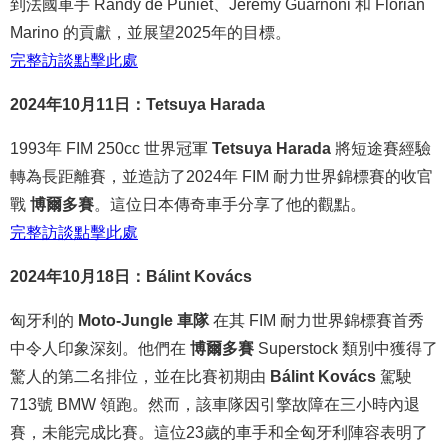
到法國車手 Randy de Puniet、Jérémy Guarnoni 和 Florian
Marino 的貢獻，並展望2025年的目標。
完整
訪談
點
擊
此處
2024年10月11日：Tetsuya Harada
1993年 FIM 250cc 世界冠軍
Tetsuya Harada
將短途賽經驗
轉為長距離賽，並造訪了2024年 FIM 耐力世界錦標賽的收官
戰
博爾多賽
。這位日本傳奇車手分享了他的觀點。
完整
訪談
點
擊
此處
2024年10月18日：Bálint Kovács
匈牙利的
Moto-Jungle 車隊
在其 FIM 耐力世界錦標賽首秀
中令人印象深刻。他們在
博爾多賽
Superstock 類別中獲得了
驚人的第二名排位，並在比賽初期由
Bálint Kovács
駕駛
713號 BMW 領跑。然而，該車隊因引擎故障在三小時內退
賽，未能完成比賽。這位23歲的車手和全匈牙利陣容表明了