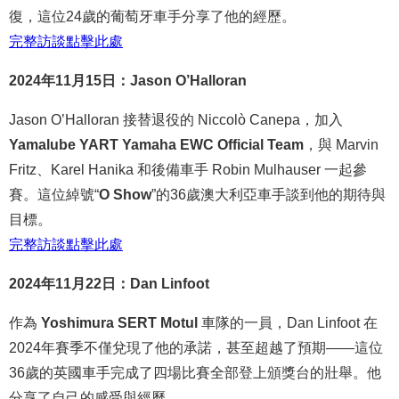
復，這位24歲的葡萄牙車手分享了他的經歷。
完整
訪談
點
擊
此處
2024年11月15日：Jason O’Halloran
Jason O’Halloran 接替退役的 Niccolò Canepa，加入
Yamalube YART Yamaha EWC Official Team
，與 Marvin
Fritz、Karel Hanika 和後備車手 Robin Mulhauser 一起參
賽。這位綽號“
O Show
”的36歲澳大利亞車手談到他的期待與
目標。
完整
訪談
點
擊
此處
2024年11月22日：Dan Linfoot
作為
Yoshimura SERT Motul
車隊的一員，Dan Linfoot 在
2024年賽季不僅兌現了他的承諾，甚至超越了預期——這位
36歲的英國車手完成了四場比賽全部登上頒獎台的壯舉。他
分享了自己的感受與經歷。