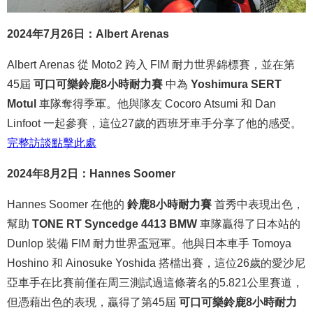
2024年7月26日：Albert Arenas
Albert Arenas 從 Moto2 跨入 FIM 耐力世界錦標賽，並在第
45屆
可口可樂鈴鹿8小時耐力賽
中為
Yoshimura SERT
Motul
車隊奪得季軍。他與隊友 Cocoro Atsumi 和 Dan
Linfoot 一起參賽，這位27歲的西班牙車手分享了他的感受。
完整
訪談
點
擊
此處
2024年8月2日：Hannes Soomer
Hannes Soomer 在他的
鈴鹿8小時耐力賽
首秀中表現出色，
幫助
TONE RT Syncedge 4413 BMW
車隊贏得了日本站的
Dunlop 裝備 FIM 耐力世界盃冠軍。他與日本車手 Tomoya
Hoshino 和 Ainosuke Yoshida 搭檔出賽，這位26歲的愛沙尼
亞車手在比賽前僅在周三測試過這條著名的5.821公里賽道，
但憑藉出色的表現，贏得了第45屆
可口可樂鈴鹿8小時耐力