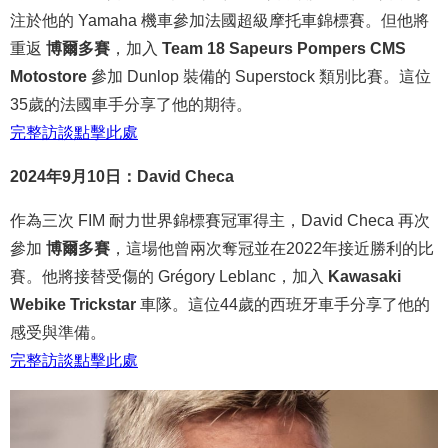
注於他的 Yamaha 機車參加法國超級摩托車錦標賽。但他將
重返
博爾多賽
，加入
Team 18 Sapeurs Pompers CMS
Motostore
參加 Dunlop 裝備的 Superstock 類別比賽。這位
35歲的法國車手分享了他的期待。
完整
訪談
點
擊
此處
2024年9月10日：David Checa
作為三次 FIM 耐力世界錦標賽冠軍得主，David Checa 再次
參加
博爾多賽
，這場他曾兩次奪冠並在2022年接近勝利的比
賽。他將接替受傷的 Grégory Leblanc，加入
Kawasaki
Webike Trickstar
車隊。這位44歲的西班牙車手分享了他的
感受與準備。
完整
訪談
點
擊
此處