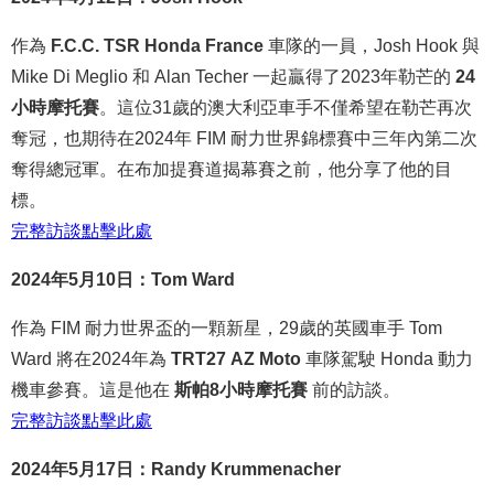
作為
F.C.C. TSR Honda France
車隊的一員，Josh Hook 與
Mike Di Meglio 和 Alan Techer 一起贏得了2023年勒芒的
24
小時摩托賽
。這位31歲的澳大利亞車手不僅希望在勒芒再次
奪冠，也期待在2024年 FIM 耐力世界錦標賽中三年內第二次
奪得總冠軍。在布加提賽道揭幕賽之前，他分享了他的目
標。
完整
訪談
點
擊
此處
2024年5月10日：Tom Ward
作為 FIM 耐力世界盃的一顆新星，29歲的英國車手 Tom
Ward 將在2024年為
TRT27 AZ Moto
車隊駕駛 Honda 動力
機車參賽。這是他在
斯帕8小時摩托賽
前的訪談。
完整
訪談
點
擊
此處
2024年5月17日：Randy Krummenacher