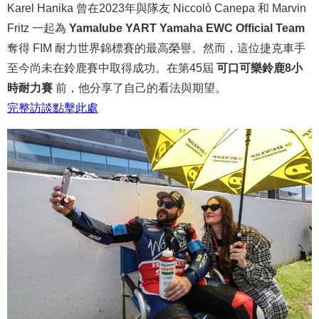
Karel Hanika 曾在2023年與隊友 Niccolò Canepa 和 Marvin
Fritz 一起為
Yamalube YART Yamaha EWC Official Team
奪得 FIM 耐力世界錦標賽的最高榮譽。然而，這位捷克車手
至今尚未在鈴鹿賽中取得成功。在第45屆
可口可樂鈴鹿8小
時耐力賽
前，他分享了自己的看法與期望。
完整
訪談
點
擊
此處