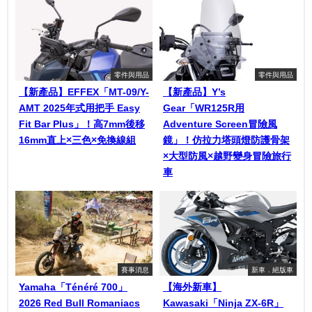
零件與用品
零件與用品
【新產品】EFFEX「MT-09/Y-
【新產品】Y’s
AMT 2025年式用把手 Easy
Gear「WR125R用
Fit Bar Plus」！高7mm後移
Adventure Screen冒險風
16mm直上×三色×免換線組
鏡」！仿拉力塔頭燈防護骨架
×大型防風×越野變身冒險旅行
車
賽事消息
新車．絕版車
Yamaha「Ténéré 700」
【海外新車】
2026 Red Bull Romaniacs
Kawasaki「Ninja ZX-6R」