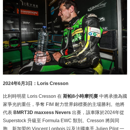
2024年6月3日：Loris Cresson
比利時明星 Loris Cresson 在
斯帕8小時摩托賽
中將承擔為國
家爭光的重任，爭奪 FIM 耐力世界錦標賽的主場勝利。他將
代表
BMRT3D maxxess Nevers
出賽，該車隊於2024年從
Superstock 升級至 Formula EWC 類別。Cresson 將與同
胞、新加盟的 Vincent Lonbois 以及法國車手 Julien Pilot 一