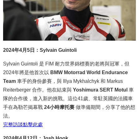
2024年4月5日：Sylvain Guintoli
Sylvain Guintoli 是 FIM 耐力世界錦標賽的老將與冠軍，但
2024年將是他首次以
BMW Motorrad World Endurance
Team
車手的身份參賽，與 Illya Mykhalchyk 和 Markus
Reiterberger 合作。他在結束與
Yoshimura SERT Motul
車
隊的合作後，進入新的挑戰。這位41歲、常駐英國的法國車
手在為勒芒揭幕戰
24小時摩托賽
做準備期間，分享了他的想
法。
完整
訪談
點
擊
此處
2024年4月12日：Josh Hook