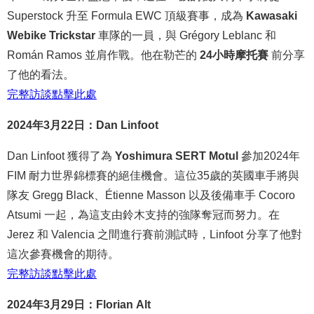
Superstock 升至 Formula EWC 頂級賽事，成為
Kawasaki
Webike Trickstar
車隊的一員，與 Grégory Leblanc 和
Román Ramos 並肩作戰。他在勒芒的
24小時摩托賽
前分享
了他的看法。
完整
訪談
點
擊
此處
2024年3月22日：Dan Linfoot
Dan Linfoot 獲得了為
Yoshimura SERT Motul
參加2024年
FIM 耐力世界錦標賽的絕佳機會。這位35歲的英國車手將與
隊友 Gregg Black、Étienne Masson 以及後備車手 Cocoro
Atsumi 一起，為這支由鈴木支持的強隊奪冠而努力。在
Jerez 和 Valencia 之間進行賽前測試時，Linfoot 分享了他對
這次參賽機會的期待。
完整
訪談
點
擊
此處
2024年3月29日：Florian Alt