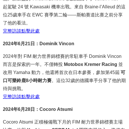
起駕駛 24 號 Kawasaki 機車出戰。來自 Braine-l’Alleud 的這
位25歲車手在 EWC 賽季第二輪——斯帕賽道比賽之前分享
了他的看法。
完整
訪談
點
擊
此處
2024年6月21日：Dominik Vincon
2024年對 FIM 耐力世界錦標賽的常駐車手 Dominik Vincon
而言是探索的一年。不僅轉投
Motobox Kremer Racing
並
改用 Yamaha 動力，他還將首次在日本參賽，參加第45屆
可
口可樂鈴鹿8小時耐力賽
。這位32歲的德國車手分享了他的期
待與挑戰。
完整
訪談
點
擊
此處
2024年6月28日：Cocoro Atsumi
Cocoro Atsumi 正積極備戰下月的 FIM 耐力世界錦標賽主場