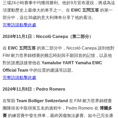
三場24小時賽事中均獲得勝利。他於9月宣布退役，將成為這
項運動歷史上最偉大的車手之一。在
EWC 五問五答
的第一
部分中，這位36歲的意大利傳奇分享了他的看法。
完整
訪談
點
擊
此處
2024年11月1日：Niccolò Canepa（第二部分）
在
EWC 五問五答
的第二部分中，Niccolò Canepa 談到他對
FIM 耐力世界錦標賽的難忘時刻與不願回首的記憶，以及他
對於誰應該接替他在
Yamalube YART Yamaha EWC
Official Team
中的位置的建議等話題。
完整
訪談
點
擊
此處
2024年11月8日：Pedro Romero
在幫助
Team Bolliger Switzerland
在 FIM 耐力世界錦標賽
團隊排名中取得第五名的過程中，Pedro Romero 在
博爾多
賽
的練習賽中發生摔車，最終因傷無法參賽。如今已完全康