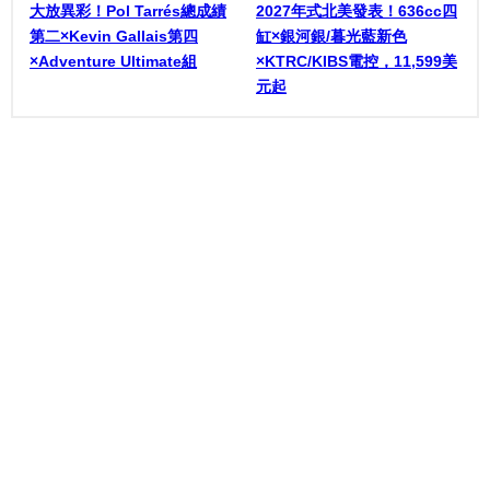
大放異彩！Pol Tarrés總成績
2027年式北美發表！636cc四
第二×Kevin Gallais第四
缸×銀河銀/暮光藍新色
×Adventure Ultimate組
×KTRC/KIBS電控，11,599美
元起