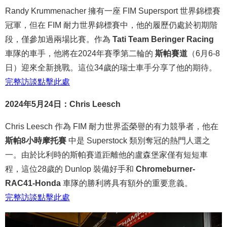
Randy Krummenacher 擁有一座 FIM Supersport 世界錦標賽
冠軍，但在 FIM 耐力世界錦標賽中，他的履歷仍處於初期階
段，僅參加過兩場比賽。作為
Tati Team Beringer Racing
車隊的車手，他將在2024年賽季第二輪的
斯帕賽道
（6月6-8
日）迎來全新挑戰。這位34歲的瑞士車手分享了他的期待。
完整
訪談
點
擊
此處
2024年5月24日：Chris Leesch
Chris Leesch 作為 FIM 耐力世界盃榮譽的有力競爭者，他在
斯帕8小時摩托賽
中是 Superstock 類別奪冠的熱門人選之
一。由於比利時的斯帕賽道距離他的盧森堡家僅有短短車
程，這位28歲的 Dunlop 裝備好手和
Chromeburner-
RAC41-Honda
車隊的勝利將具有額外的重要意義。
完整
訪談
點
擊
此處