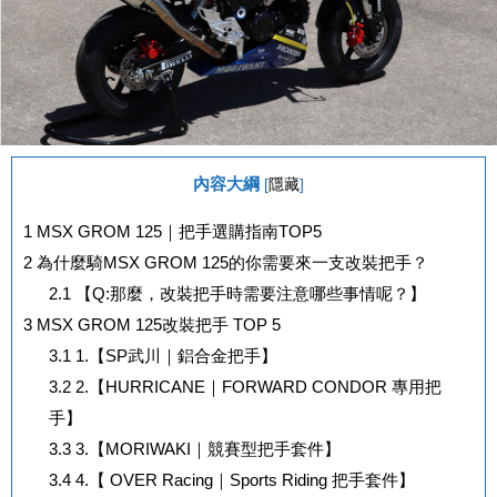
內容大綱
[
隱藏
]
1
MSX GROM 125｜把手選購指南TOP5
2
為什麼騎MSX GROM 125的你需要來一支改裝把手？
2.1
【Q:那麼，改裝把手時需要注意哪些事情呢？】
3
MSX GROM 125改裝把手 TOP 5
3.1
1.【SP武川｜鋁合金把手】
3.2
2.【HURRICANE｜FORWARD CONDOR 專用把
手】
3.3
3.【MORIWAKI｜競賽型把手套件】
3.4
4.【 OVER Racing｜Sports Riding 把手套件】