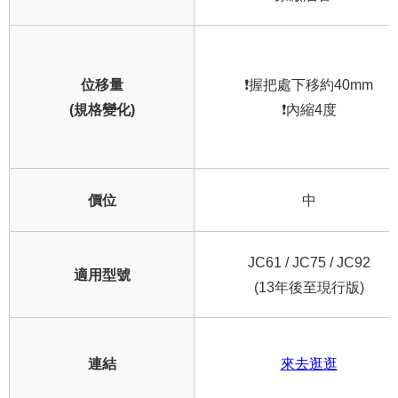
位移量
❗握把處下移約40mm
(規格變化)
❗內縮4度
價位
中
JC61 / JC75 / JC92
適用型號
(13年後至現行版)
連結
來去逛逛