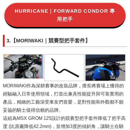
HURRICANE｜FORWARD CONDOR 專
用把手
3.【
MORIWAKI
｜競賽型把手套件】
MORIWAKI作為深耕賽事的改裝品牌，擅長將賽場上獲得的
經驗融入日常使用領域，打造出兼具性能提升與可靠實用的
產品，精緻的工藝深受車友們喜愛，是對性能和外觀都不願
妥協的騎士值得信賴的品牌。
這組為MSX GROM 125設計的競賽型把手套件降低了把手高
度 (比原廠降低42.2mm)，並增加3度的傾斜角，讓騎士在騎