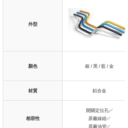
外型
顏色
銀 / 黑 / 藍 / 金
材質
鋁合金
開關定位孔✅
相容性
原廠線組✅
原廠油管✅