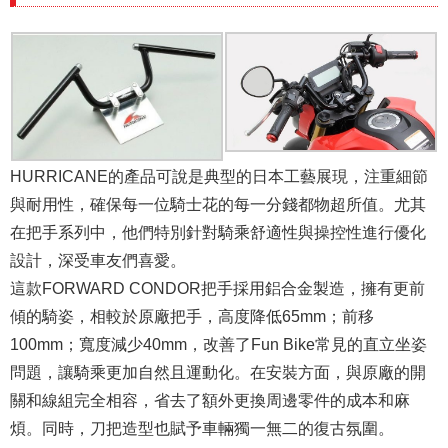
HURRICANE的產品可說是典型的日本工藝展現，注重細節
與耐用性，確保每一位騎士花的每一分錢都物超所值。尤其
在把手系列中，他們特別針對騎乘舒適性與操控性進行優化
設計，深受車友們喜愛。
這款FORWARD CONDOR把手採用鋁合金製造，擁有更前
傾的騎姿，相較於原廠把手，高度降低65mm；前移
100mm；寬度減少40mm，改善了Fun Bike常見的直立坐姿
問題，讓騎乘更加自然且運動化。在安裝方面，與原廠的開
關和線組完全相容，省去了額外更換周邊零件的成本和麻
煩。同時，刀把造型也賦予車輛獨一無二的復古氛圍。