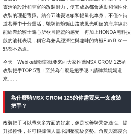
靈活的設計和豐富的改裝潛力，使其成為都會通勤和個性化
改裝的理想選擇。結合五速變速箱和輕量化車身，不僅在街
道巷弄中十分靈活，馳騁於蜿蜒山路或風光明媚的海岸線都
能給帶給騎士隨心所欲且輕鬆的感受，再加上HONDA黑科技
般的油耗表現，稱它為兼具經濟性與趣味的終極Fun Bike一
點都不為過。
今天，Webike編輯部就要來向大家推薦MSX GROM 125的
改裝把手TOP 5選！至於為什麼是把手呢？請聽我娓娓道
來……
為什麼騎MSX GROM 125的你需要來一支改裝
把手？
改裝把手可以帶來多方面的好處，像是改善騎乘舒適性、提
升操控性，並可根據個人需求調整駕駛姿勢。角度與高度合