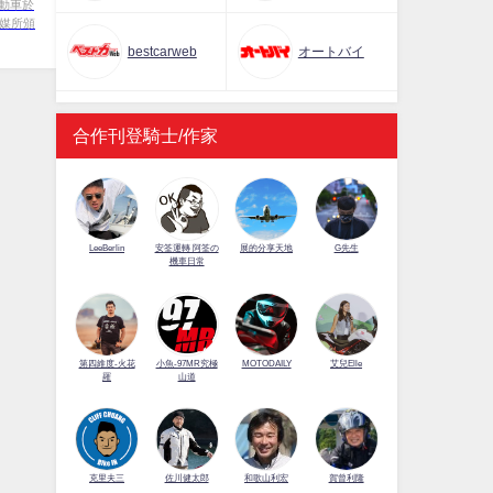
電動車於
傳媒所頒
bestcarweb
オートバイ
合作刊登騎士/作家
LeeBerlin
安筌運轉 阿筌の
展的分享天地
G先生
機車日常
第四維度-火花
小魚-97MR究極
MOTODAILY
艾兒Elle
羅
山道
佐川健太郎
克里夫三
和歌山利宏
賀曾利隆