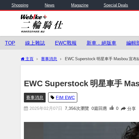
Shopping
News
Magazine
Special Deals
TOP
線上雜誌
EWC戰報
新車．絕版車
編輯
主頁
賽事消息
EWC Superstock 明星車手 Masbou
EWC Superstock 明星車手 
賽事消息
FIM EWC
2025年02月07日
7,356
次瀏覽
0篇回應
0
分享