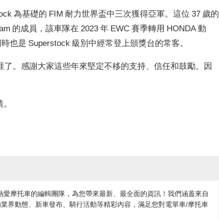
erstock 為基礎的 FIM 耐力世界盃中三次獲得亞軍。這位 37 歲
Team 的成員，該車隊在 2023 年 EWC 賽季轉用 HONDA 動
。他同時也是 Superstock 級別中經常登上頒獎台的常客。
涯了。感謝大家這些年來堅定不移的支持、信任和鼓勵。因
」
績。
各地熱愛摩托車的編輯團隊，為您帶來最新、最全面的資訊！我們涵蓋來自
業界動態、新車發布、騎行活動等精彩內容，滿足您對電單車/摩托車