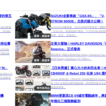
去鋼管的第五
SUZUKI全新車款「GSX-8S」、「V-
STROM 800DE」北美式樣大公開！
。作為品牌運
在2022年米蘭車展，SUZUKI無預警發表了運動
2026款
「GSX-8S」與冒險旅行車款「V-STROM 800
新車。近日，北美SU...
新車．絕版車
C排位賽
泛美大冒險！HARLEY DAVIDSON「
America」正式發表
m在2023年
已經結束
開拓眼界 領略全新地平線 Harley-Davidson Pan A
1250 Harley-Davidson (以下稱 H-...
新車．絕版車
L／M」
【日本周邊】掌心大小的本田名車！Ho
CB400SF & Rebel 250 化身 1/64
250cc引
臻於成熟完
鑰匙圈
Honda 經典四缸 CB400SF 與熱銷巡航車 Rebel 
身 1/64 比例迷你模型鑰匙圈！採用透明展示盒
實還原車身...
零件與用品
號機
BMW更新其CE 04城市電動綿羊，將於
年推出三個裝飾級別