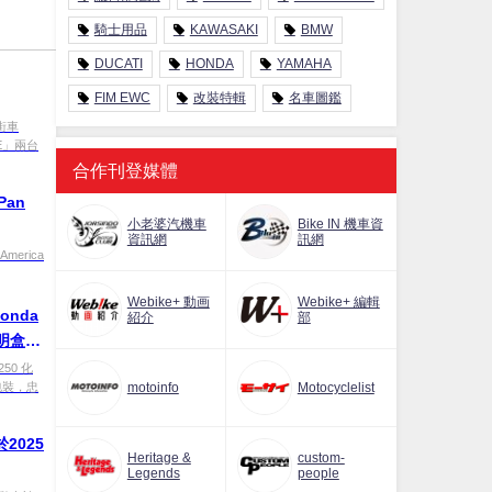
騎士用品
KAWASAKI
BMW
DUCATI
HONDA
YAMAHA
FIM EWC
改裝特輯
名車圖鑑
街車
DE」兩台
合作刊登媒體
Pan
小老婆汽機車
Bike IN 機車資
資訊網
訊網
merica
Webike+ 動画
Webike+ 編輯
nda
紹介
部
 透明盒裝
250 化
包裝，忠
motoinfo
Motocyclelist
2025
Heritage &
custom-
Legends
people