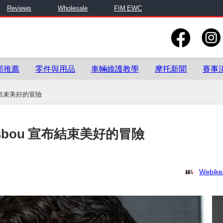
Reviews
Wholesale
FIM EWC
部推薦
零件與用品
車輛維護教學
摩托新聞
賽事
 宣布結束美好的冒險
Masbou 宣布結束美好的冒險
Webi