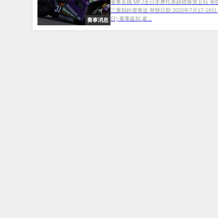
賽事名稱 MFJ全日本摩托車錦標賽第五站 舉
三重縣鈴鹿賽道 舉辦日期 2020年7月17-18日
日) 賽事級別 參...
賽事消息