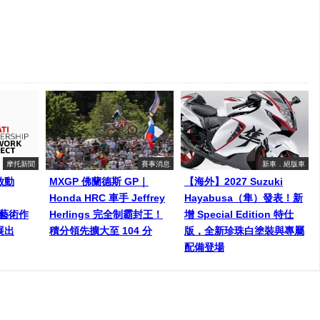
摩托新聞
賽事消息
新車．絕版車
啟動
MXGP 佛蘭德斯 GP｜
【海外】2027 Suzuki
Honda HRC 車手 Jeffrey
Hayabusa（隼）發表！新
師藝術作
Herlings 完全制霸封王！
增 Special Edition 特仕
展出
積分領先擴大至 104 分
版，全新珍珠白塗裝與專屬
配備登場