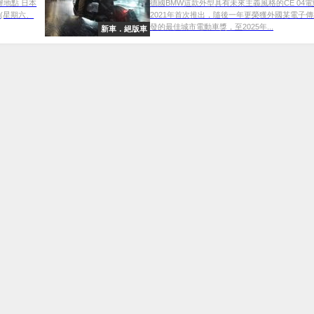
辦地點 日本
德國BMW這款外型具有未來主義風格的CE 04
 (星期六、
2021年首次推出，隨後一年更榮獲外國某電子
發的最佳城市電動車獎，至2025年...
新車．絕版車