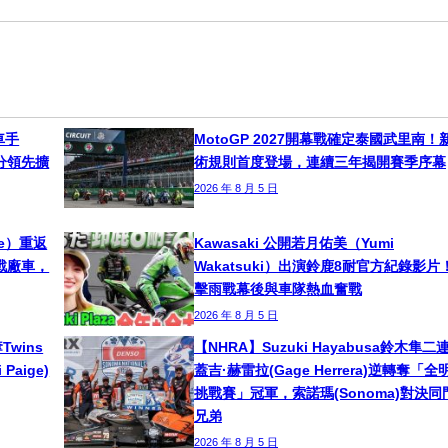
車手
MotoGP 2027開幕戰確定泰國武里南！
！積分領先擴
術規則首度登場，連續三年揭開賽季序幕
2026 年 8 月 5 日
ne）重返
Kawasaki 公開若月佑美（Yumi
挑戰廠車，
Wakatsuki）出演鈴鹿8耐官方紀錄影片
擊雨戰幕後與車隊熱血奮戰
2026 年 8 月 5 日
奪Twins
【NHRA】Suzuki Hayabusa鈴木隼二
aige)
蓋吉·赫雷拉(Gage Herrera)逆轉奪「全
挑戰賽」冠軍，索諾瑪(Sonoma)對決同
兄弟
2026 年 8 月 5 日