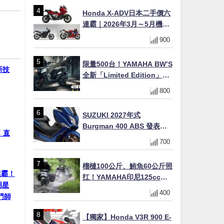
Honda X-ADV日本二手價六
連霸｜2026年3月～5月機車
轉售排行榜 CBR1000RR-R
900
FIREBLADE SP首度躋身前
十
限量500台！YAMAHA BW’S
新技
全新「Limited Edition」都
市探索限定色 GOOPiMADE
800
聯名包同步登場
SUZUKI 2027年式
Burgman 400 ABS 發表！
！直
8/18日本上市、支援E10汽油
700
售價98萬100日圓
榴槤100公斤、鮪魚60公斤照
連霸！
扛！YAMAHA印尼125cc速
明星
克達Gear Ultima 2740公里
400
門師
耐操實測
【獨家】Honda V3R 900 E-