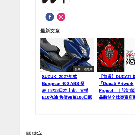
最新文章
新車．絕版車
SUZUKI 2027年式
【首選】DUCATI 
Burgman 400 ABS 發
「Ducati Artwork
表！8/18日本上市、支援
Project」｜設計
E10汽油 售價98萬100日圓
品將於全球專賣店
關鍵字