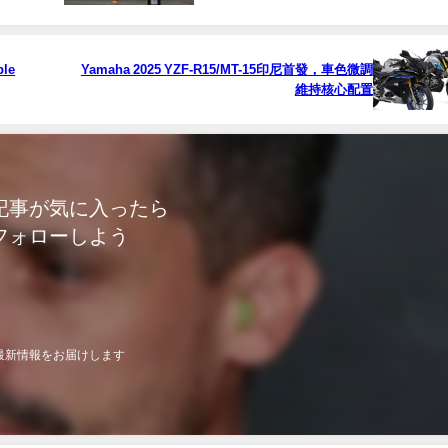
ple
Yamaha 2025 YZF-R15/MT-15印尼首發，車色微調
維持核心配置
記事が気に入ったら
フォローしよう
最新情報をお届けします