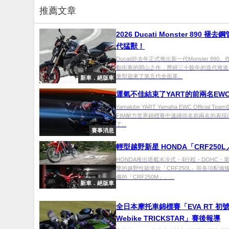
推薦文章
2026 Ducati Monster 890 褪
代猛獸！
Ducati於去年正式推出新一代Monster 890
動街車的開山之作，歷經三十餘年的迭代推進，
車型迎來了第五代全面革...
新車．絕版車
運氣不佳結束了YART的前兩名EW
Yamalube YART Yamaha EWC Official Tea
FIM耐力世界錦標賽中連續排名前兩名的表現
了...
賽事消息
輕型越野新星 HONDA「CRF250
HONDA推出搭載水冷式・4行程・DOHC・單缸
擎的越野性能車款「CRF250L」與各項配備
備的「CRF250M」。...
新車．絕版車
全日本摩托車錦標賽「EVA RT 初
Webike TRICKSTAR」賽後報導