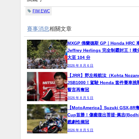
FIM EWC
賽事消息
相關文章
MXGP 佛蘭德斯 GP｜Honda HRC 
Jeffrey Herlings 完全制霸封王
大至 104 分
2026 年 8 月 6 日
【JRR】野左根航汰（Kohta Noza
JSB1000！駕駛 Honda 套件賽車
誓言再奪冠
2026 年 8 月 5 日
【MotoAmerica】Suzuki GSX-8R
Cup首勝！傷癒復出菩提·佩吉(Bodhi P
戲劇性摘冠
2026 年 8 月 5 日