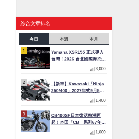
綜合文章排名
今日
本週
本月
Yamaha XSR155 正式導入
台灣！2026 台北國際摩托車
展亮相，70 週年紀念版
3,000
YZF-R 系列限量追加販售
【新車】Kawasaki「Ninja
250/400」2027年式9月5日
日本發售！新塗裝登場×價格
1,400
不變×輔助滑動式離合器
×LED頭燈標配
CB400SF日本復活熱潮再
起！本田「CB」系列67年傳
奇解密 與CBR差異一次搞懂
1,000