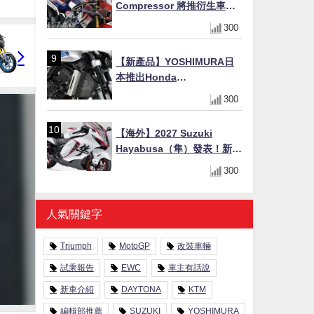
Compressor 將推衍生車
系？自然進氣 V3 同步測試
300
中，CG 預想曝光！
【新產品】YOSHIMURA日
本推出Honda
CB1000F/CB1000 HORNET
300
專用水箱護網，六角網紋設
計質感升級
【海外】2027 Suzuki
Hayabusa（隼）發表！新增
Special Edition 特仕版，全
300
新珍珠白塗裝與專屬配備登
場
人氣關鍵字
Triumph
MotoGP
改裝車輛
試乘報告
EWC
車主有話說
新車介紹
DAYTONA
KTM
編輯部推薦
SUZUKI
YOSHIMURA