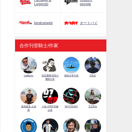
Heritage &
custom-
Legends
people
bestcarweb
オートバイ
合作刊登騎士/作家
LeeBerlin
安筌運轉 阿筌の
展的分享天地
G先生
機車日常
第四維度-火花
小魚-97MR究極
MOTODAILY
艾兒Elle
羅
山道