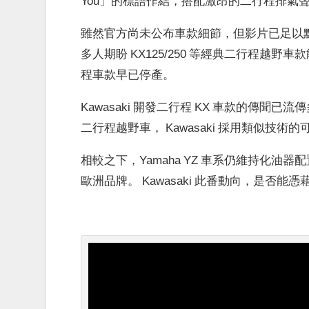
You」的標語作結，搭配激昂的二行程排氣
雖然官方尚未公布車款細節，但影片已足以點
多人期盼 KX125/250 等經典二行程越
程車款早已停產。
Kawasaki 開發二行程 KX 車款的傳聞已流
二行程越野車， Kawasaki 採用類似技術
相較之下，Yamaha YZ 車系仍維持化油器
歐洲品牌。 Kawasaki 此番動向，是