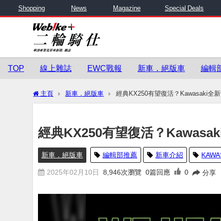
Shopping
News
Magazine
Special Deals
TOP
線上雜誌
EWC戰報
新車．絕版車
編輯
主頁
新車．絕版車
經典KX250有望復活？Kawasak
經典KX250有望復活？Kawa
新車．絕版車
編輯部推薦
新車介紹
KAWA
2025年02月10日
8,946
次瀏覽
0篇回應
0
分享