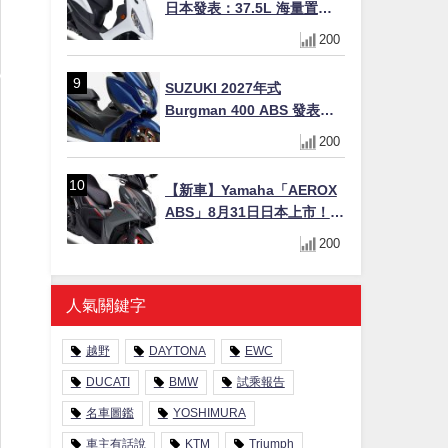
日本發表：37.5L 海量置物
箱與51.9 km/L 極致油耗，
200
質感新色 3/31 上市！
SUZUKI 2027年式
Burgman 400 ABS 發表！
8/18日本上市、支援E10汽油
200
售價98萬100日圓
【新車】Yamaha「AEROX
ABS」8月31日日本上市！
YECVT三段降檔×YZF-R設計
200
×15PS，最接近超跑的155cc
速克達
人氣關鍵字
越野
DAYTONA
EWC
DUCATI
BMW
試乘報告
名車圖鑑
YOSHIMURA
車主有話說
KTM
Triumph