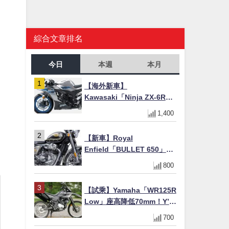
綜合文章排名
今日
本週
本月
的
【海外新車】
Kawasaki「Ninja ZX-6R」
2027年式北美發表！636cc
1,400
於
四缸×銀河銀/暮光藍新色
×KTRC/KIBS電控，11,599
【新車】Royal
美元起
Enfield「BULLET 650」8
月27日日本發售（98萬日圓
800
～）！648cc空冷並列雙缸×
虎眼指示燈×砲筒黑/戰艦藍兩
【試乘】Yamaha「WR125R
色
Low」座高降低70mm！Y’s
Gear低座高座墊×低座高連桿
700
×腳踏著地感大幅改善，越野