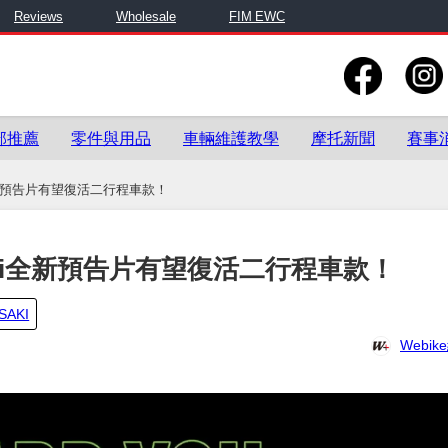
Reviews
Wholesale
FIM EWC
部推薦
零件與用品
車輛維護教學
摩托新聞
賽事
i全新預告片有望復活二行程車款！
saki全新預告片有望復活二行程車款！
SAKI
Webi