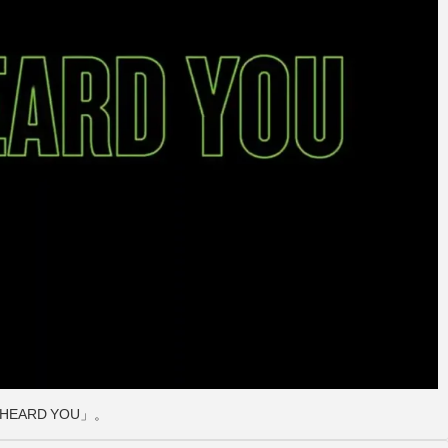
ARD YOU」。