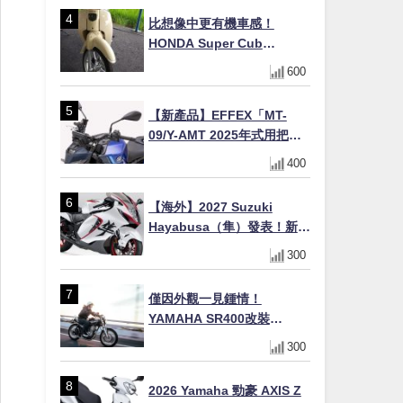
初學者推薦
比想像中更有機車感！
HONDA Super Cub
110【Webike愛車精選】
600
【新產品】EFFEX「MT-
09/Y-AMT 2025年式用把手
Easy Fit Bar Plus」！高
400
7mm後移16mm直上×三色×
免換線組
【海外】2027 Suzuki
Hayabusa（隼）發表！新增
Special Edition 特仕版，全
300
新珍珠白塗裝與專屬配備登
場
僅因外觀一見鍾情！
YAMAHA SR400改裝
Tracker風格｜ 女車主的機車
300
人生蛻變記
2026 Yamaha 勁豪 AXIS Z