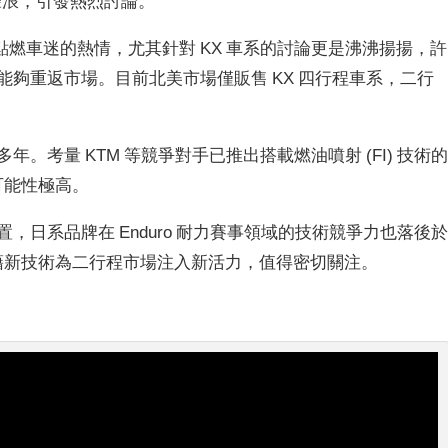
聲浪，引發熱烈討論。
燃車迷的熱情，尤其針對 KX 車系的討論更是沸沸揚揚，許
野車款能夠重返市場。目前北美市場僅販售 KX 四行程車系，二行
傳多年。考量 KTM 等競爭對手已推出搭載燃油噴射 (FI) 技術
的可能性極高。
配置，日系品牌在 Enduro 耐力賽事領域的技術競爭力也落後
否能憑藉新技術為二行程市場注入新活力，值得密切關注。