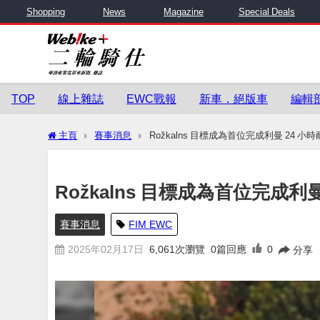
Shopping
News
Magazine
Special Deals
TOP
線上雜誌
EWC戰報
新車．絕版車
編輯
主頁
賽事消息
Rožkalns 目標成為首位完成利曼 24 
Rožkalns 目標成為首位完成
賽事消息
FIM EWC
2025年02月17日
6,061
次瀏覽
0篇回應
0
分享