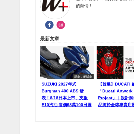
的熱情！
最新文章
新車．絕版車
SUZUKI 2027年式
【首選】DUCATI 
Burgman 400 ABS 發
「Ducati Artwork
表！8/18日本上市、支援
Project」｜設計
E10汽油 售價98萬100日圓
品將於全球專賣店