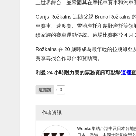
上世界舞台，並鞏固其在摩托車賽車和汽車
Garijs Rožkalns 追隨父親 Bruno
車賽車、速度賽、雪地摩托和越野摩托等領域均有
續家族的賽車運動傳統。這場比賽將於 4 月 17
Rožkalns 在 20 歲時成為最年輕的拉脫
賽季尋找合作夥伴和贊助商。
利曼 24 小時耐力賽的票務資訊可點擊
這裡
這篇讚
0
作者資訊
Webike集結台港中及日本
日本、香港、中國大陸和台灣的