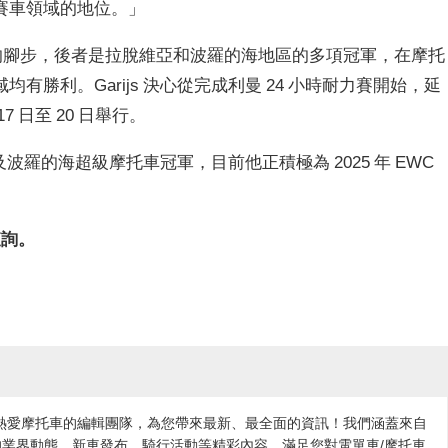
賽車領域的地位。」
 Rožkalns 的腳步，後者是拉脫維亞和波羅的海地區的多項冠軍，在摩托
勝利。Garijs 決心從完成利曼 24 小時耐力賽開始，延
 日至 20 日舉行。
維亞及波羅的海超級摩托車冠軍，目前他正積極為 2025 年 EWC
查詢。
各地熱愛摩托車的編輯團隊，為您帶來最新、最全面的資訊！我們涵蓋來自
業界動態、新車發布、騎行活動等精彩內容，滿足您對電單車/摩托車