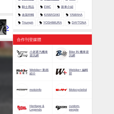
騎士用品
EWC
新車介紹
改裝特輯
KAWASAKI
YAMAHA
Triumph
YOSHIMURA
DAYTONA
合作刊登媒體
小老婆汽機車
Bike IN 機車資
資訊網
訊網
Webike+ 動画
Webike+ 編輯
紹介
部
motoinfo
Motocyclelist
Heritage &
custom-
Legends
people