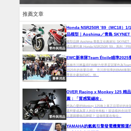
推薦文章
Honda NSR250R ’89（MC18）1/
品模型｜Aoshima／青島 SKYNE
款配色，預購開跑・2026 發售
模型品牌 Aoshima 青島文化教材社 SKYNET 「
成品摩托車 Honda NSR250R ’89」系列「PROS
零件與用品
EWC新車隊Team Étoile瞄準202
高橋市川將贏得FIM耐力世界盃冠軍作為Team Ét
2025年的首要目標。 市川所領導的BMW車隊於
季首次參加EWC。他...
賽事消息
OVER Racing x Monkey 125 
薦：「質感緊繃改」
想為心愛的Monkey 125換上真正品質好的
還想要成為眾人的目光焦點！當這樣的念頭浮
以選購哪個品牌呢？ 這個答案在每位...
零件與用品
YAMAHA的氫氣引擎發電機實際運