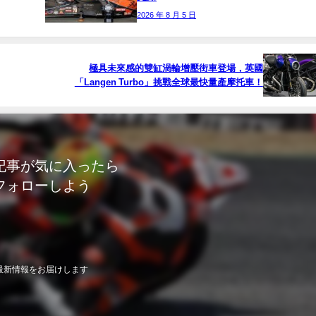
2026 年 8 月 5 日
極具未來感的雙缸渦輪增壓街車登場，英國
「Langen Turbo」挑戰全球最快量產摩托車！
記事が気に入ったら
フォローしよう
最新情報をお届けします