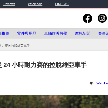
Reviews
Wholesale
FIM EWC
部推薦
零件與用品
車輛維護教學
摩托新聞
賽事
小時耐力賽的拉脫維亞車手
利曼 24 小時耐力賽的拉脫維亞車手
Webi