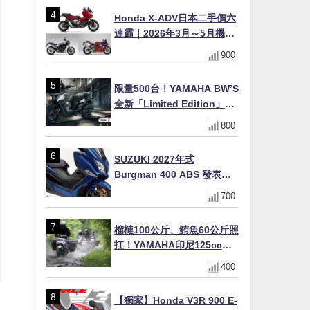
Honda X-ADV日本二手價六
連霸｜2026年3月～5月機車
轉售排行榜 CBR1000RR-R
900
FIREBLADE SP首度躋身前
十
限量500台！YAMAHA BW’S
全新「Limited Edition」都
市探索限定色 GOOPiMADE
800
聯名包同步登場
SUZUKI 2027年式
Burgman 400 ABS 發表！
8/18日本上市、支援E10汽油
700
售價98萬100日圓
榴槤100公斤、鮪魚60公斤照
扛！YAMAHA印尼125cc速
克達Gear Ultima 2740公里
400
耐操實測
【獨家】Honda V3R 900 E-