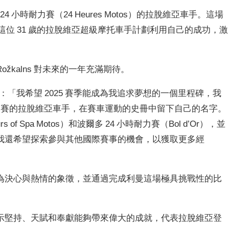
曼 24 小時耐力賽（24 Heures Motos）的拉脫維亞車手。這場
。這位 31 歲的拉脫維亞超級摩托車手計劃利用自己的成功，激
kalns 對未來的一年充滿期待。
說道：「我希望 2025 賽季能成為我追求夢想的一個里程碑，我
耐力賽的拉脫維亞車手，在賽車運動的史冊中留下自己的名字。
of Spa Motos）和波爾多 24 小時耐力賽（Bol d’Or），並
我還希望探索參與其他國際賽事的機會，以獲取更多經
為決心與熱情的象徵，並通過完成利曼這場極具挑戰性的比
示堅持、天賦和奉獻能夠帶來偉大的成就，代表拉脫維亞登