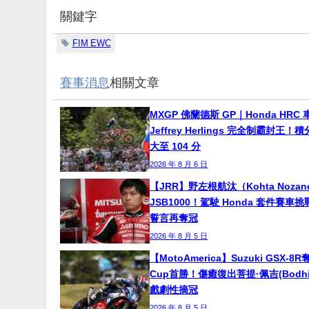
關鍵字
FIM EWC
賽事消息
相關文章
MXGP 佛蘭德斯 GP｜Honda HRC 
Jeffrey Herlings 完全制霸封王
大至 104 分
2026 年 8 月 6 日
【JRR】野左根航汰（Kohta Noza
JSB1000！駕駛 Honda 套件賽車
誓言再奪冠
2026 年 8 月 5 日
【MotoAmerica】Suzuki GSX-8R
Cup首勝！傷癒復出菩提·佩吉(Bodhi P
戲劇性摘冠
2026 年 8 月 5 日