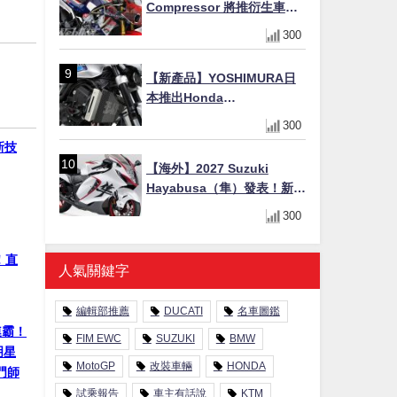
Compressor 將推衍生車
系？自然進氣 V3 同步測試
300
中，CG 預想曝光！
【新產品】YOSHIMURA日
本推出Honda
CB1000F/CB1000 HORNET
300
專用水箱護網，六角網紋設
新技
計質感升級
【海外】2027 Suzuki
Hayabusa（隼）發表！新增
Special Edition 特仕版，全
300
新珍珠白塗裝與專屬配備登
場
！直
人氣關鍵字
編輯部推薦
DUCATI
名車圖鑑
連霸！
FIM EWC
SUZUKI
BMW
明星
MotoGP
改裝車輛
HONDA
門師
試乘報告
車主有話說
KTM