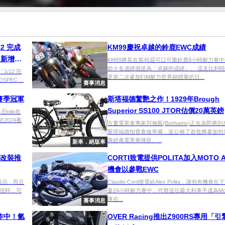
12 完成
KM99慶祝卓越的鈴鹿EWC成績
T 新增兩
KM99將其在第45屆可口可樂鈴鹿8小時耐力賽
前十名成績描述為「卓越的成績」。 這支比利
1/12 完
是第二次參加FIM耐力世界錦標賽的日...
PEC ...
賽事消息
5賽季冠軍
斯塔福德驚艷之作！1929年Brough
Superior SS100 JTOR估價20萬英鎊
oile在
2024賽
古董電單車專家邦瀚斯(Bonhams)正在為即將
斯塔福德拍賣會做準備，並公佈了首批將參加拍
籌經典電單車陣容。...
新車．絕版車
精品改裝推
CORTI致電提供POLITA加入MOTO A
機會以參戰EWC
改裝品，而且
Claudio Corti致電給Alex Polita，讓他有機會
現時，可
曼24小時耐力賽中，代替這位義大利車手成為Moto
隊在...
賽事消息
作中！氫
OVER Racing推出Z900RS專用「