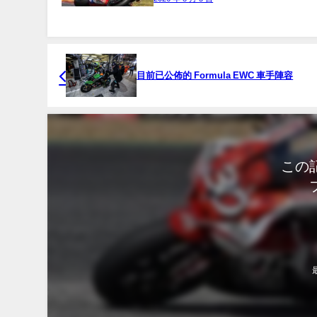
目前已公佈的 Formula EWC 車手陣容
この