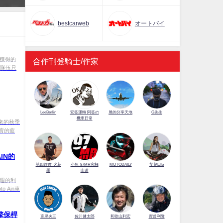
bestcarweb
オートバイ
中獲得的
合作刊登騎士/作家
時隊伍只
LeeBerlin
安筌運轉 阿筌の
展的分享天地
G先生
機車日常
到來的秋季
賣的藍
IN的
第四維度-火花
小魚-97MR究極
MOTODAILY
艾兒Elle
羅
山道
在下週的利
 Ain車
引擎保桿
佐川健太郎
克里夫三
和歌山利宏
賀曾利隆