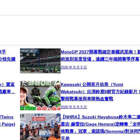
車手
MotoGP 2027開幕戰確定泰國武里南！
！積分領先擴
術規則首度登場，連續三年揭開賽季序幕
2026 年 8 月 5 日
ne）重返
Kawasaki 公開若月佑美（Yumi
挑戰廠車，
Wakatsuki）出演鈴鹿8耐官方紀錄影片
擊雨戰幕後與車隊熱血奮戰
2026 年 8 月 5 日
奪Twins
【NHRA】Suzuki Hayabusa鈴木隼二
aige)
蓋吉·赫雷拉(Gage Herrera)逆轉奪「全
挑戰賽」冠軍，索諾瑪(Sonoma)對決同
兄弟