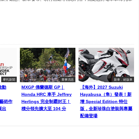
摩托新聞
賽事消息
新車．絕版車
啟動
MXGP 佛蘭德斯 GP｜
【海外】2027 Suzuki
Honda HRC 車手 Jeffrey
Hayabusa（隼）發表！新
師藝術作
Herlings 完全制霸封王！
增 Special Edition 特仕
展出
積分領先擴大至 104 分
版，全新珍珠白塗裝與專屬
配備登場