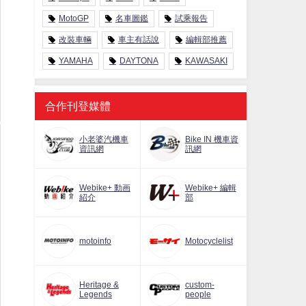
MotoGP
名車圖鑑
試乘報告
改裝車輛
車主有話說
編輯部推薦
YAMAHA
DAYTONA
KAWASAKI
合作刊登媒體
小老婆汽機車
Bike IN 機車資
資訊網
訊網
Webike+ 動画
Webike+ 編輯
紹介
部
motoinfo
Motocyclelist
Heritage &
custom-
Legends
people