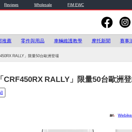
Reviews
Wholesale
FIM EWC
部推薦
零件與用品
車輛維護教學
摩托新聞
賽事
450RX RALLY」限量50台歐洲登場
「CRF450RX RALLY」限量50台歐洲
紹
Webi