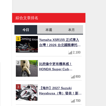
綜合文章排名
今日
本週
本月
Yamaha XSR155 正式導入
台灣！2026 台北國際摩托車
展亮相，70 週年紀念版
2,100
YZF-R 系列限量追加販售
比想像中更有機車感！
HONDA Super Cub
110【Webike愛車精選】
800
【海外】2027 Suzuki
Hayabusa（隼）發表！新增
Special Edition 特仕版，全
700
新珍珠白塗裝與專屬配備登