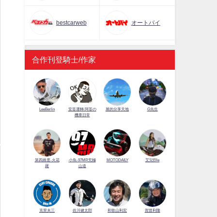
bestcarweb
オートバイ
合作刊登騎士/作家
LeeBerlin
安筌運轉 阿筌の
展的分享天地
G先生
機車日常
第四維度-火花
小魚-97MR究極
MOTODAILY
艾兒Elle
羅
山道
佐川健太郎
克里夫三
和歌山利宏
賀曾利隆