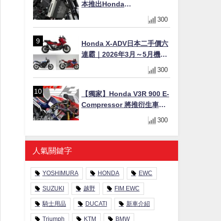
本推出Honda
CB1000F/CB1000 HORNET
300
專用水箱護網，六角網紋設
計質感升級
Honda X-ADV日本二手價六
連霸｜2026年3月～5月機車
轉售排行榜 CBR1000RR-R
300
FIREBLADE SP首度躋身前
十
【獨家】Honda V3R 900 E-
Compressor 將推衍生車
系？自然進氣 V3 同步測試
300
中，CG 預想曝光！
人氣關鍵字
YOSHIMURA
HONDA
EWC
SUZUKI
越野
FIM EWC
騎士用品
DUCATI
新車介紹
Triumph
KTM
BMW