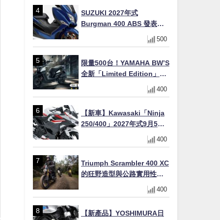
場
SUZUKI 2027年式
Burgman 400 ABS 發表！
8/18日本上市、支援E10汽油
500
售價98萬100日圓
限量500台！YAMAHA BW’S
全新「Limited Edition」都
市探索限定色 GOOPiMADE
400
聯名包同步登場
【新車】Kawasaki「Ninja
250/400」2027年式9月5日
日本發售！新塗裝登場×價格
400
不變×輔助滑動式離合器
×LED頭燈標配
Triumph Scrambler 400 XC
的狂野造型與公路實用性的
完美結合
400
【新產品】YOSHIMURA日