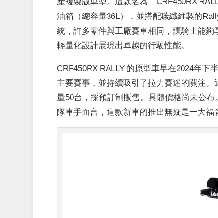
產複製版車型。這款名為「CRF450RX RA
油箱（總容量36L），並搭配碳纖維製的Ral
統，許多零件與工廠賽車相同，讓騎士能夠享
輕量化設計展現出卓越的行駛性能。
CRF450RX RALLY 的原型車早在20
主要賽事，並持續吸引了拉力賽迷的關注。這
量50台，採預訂制販售。具體價格尚未公
隊車手而言，這款新車的推出無疑是一大福