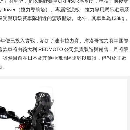
LLY」的車型，是以越野賽車CRF450R為基礎，增設了前後雙
ly Tower（拉力導航塔）、專屬擋泥板、拉力專用懸吊避震系
受與頂級賽車隊相近的駕馭體驗。此外，其車重為138kg，
24年下半年便已投入實戰，參加了達卡拉力賽、摩洛哥拉力賽等國際
款車將由義大利 REDMOTO 公司負責製造與銷售，且將限
布。雖然目前在日本及其他亞洲地區還難以取得，但對於非廠
音。