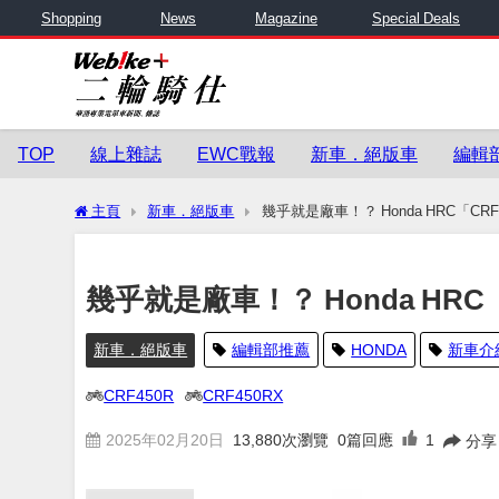
Shopping
News
Magazine
Special Deals
TOP
線上雜誌
EWC戰報
新車．絕版車
編輯
主頁
新車．絕版車
幾乎就是廠車！？ Honda HRC「CRF
幾乎就是廠車！？ Honda HRC
新車．絕版車
編輯部推薦
HONDA
新車介
CRF450R
CRF450RX
2025年02月20日
13,880
次瀏覽
0篇回應
1
分享