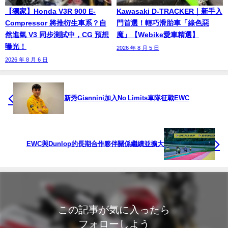
【獨家】Honda V3R 900 E-
Kawasaki D-TRACKER｜新手入
Compressor 將推衍生車系？自
門首選！輕巧滑胎車「綠色惡
然進氣 V3 同步測試中，CG 預想
魔」【Webike愛車精選】
曝光！
2026 年 8 月 5 日
2026 年 8 月 6 日
新秀Giannini加入No Limits車隊征戰EWC
EWC與Dunlop的長期合作夥伴關係繼續並擴大
この記事が気に入ったら
フォローしよう