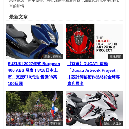
業界動態、新車發布、騎行活動等精彩內容，滿足您對電單車/摩托
車的熱情！
最新文章
新車．絕版車
摩托新聞
SUZUKI 2027年式 Burgman
【首選】DUCATI 啟動
400 ABS 發表！8/18日本上
「Ducati Artwork Project」
市、支援E10汽油 售價98萬
｜設計師藝術作品將於全球專
100日圓
賣店展出
賽事消息
新車．絕版車