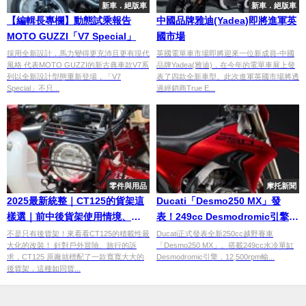
新車．絕版車
新車．絕版車
【編輯長專欄】動態試乘報告
中國品牌雅迪(Yadea)即將進軍英
MOTO GUZZI「V7 Special」
國市場
採用全新設計，馬力變得更充沛且更有現代
英國電單車市場即將迎來一位新成員-中國
風格 代表MOTO GUZZI的新古典車款V7系
品牌Yadea(雅迪)，在今年的電單車展上發
列以全新設計型態重新登場，「V7
表了四款全新車型。此次進軍英國市場將透
Special」不只...
過經銷商True E...
零件與用品
摩托新聞
2025最新統整｜CT125的貨架這
Ducati「Desmo250 MX」發
樣選｜前中後貨架使用情境、特
表！249cc Desmodromic引擎最
色一篇整理給你
高15,000rpm×循跡控制×預測性
不是只有後貨架！來看看CT125的積載性最
Ducati正式發表全新250cc越野賽車
大化的改裝！ 針對戶外冒險、旅行的訴
「Desmo250 MX」。搭載249cc水冷單缸
維護，越野250cc新標竿
求，CT125 原廠就標配了一款寬寬大大的
Desmodromic引擎，12,500rpm輸...
後貨架，這種如同貨...