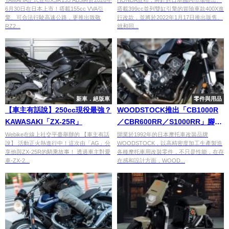
YAMAHA正式宣布XSR155 ABS將於2026年
HONDA宣布，將針對日本國內市場推出、
6月30日在日本上市！搭載155cc VVA引
搭載399cc並列雙缸引擎的冒險車款400X進
車型
擎、可合法行駛高速公路，更推出致敬
行改款，並將於2022年1月17日推出販售。
RZ2...
就和同...
新車．絕版車
零件與用品
【車主有話說】250cc現役最強？
WOODSTOCK推出「CB1000R
KAWASAKI「ZX-25R」
／CBR600RR／S1000RR」腳踏
後移套件
Webike在線上社交平臺舉辦的 【車主有話
開業於1992年的日本摩托車改裝品牌
說】 活動正火熱進行中！這次由「AG」分
WOODSTOCK，以高精密度加工生產製造
享他與ZX-25R的騎乘故事！ 透過車主對愛
各種摩托車用改裝零件，不只是性能，在存
車-ZX-2...
在感和設計方面，WOOD...