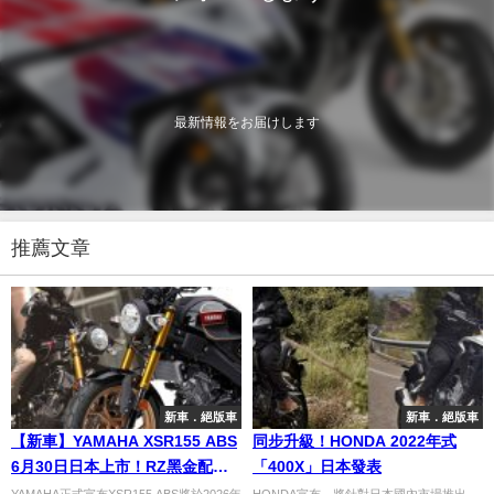
最新情報をお届けします
推薦文章
新車．絕版車
新車．絕版車
【新車】YAMAHA XSR155 ABS
同步升級！HONDA 2022年式
6月30日日本上市！RZ黑金配色
「400X」日本發表
驚喜登場 XSR系列首款155級距