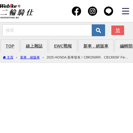
简
TOP
線上雜誌
EWC戰報
新車．絕版車
編輯部
主頁
新車．絕版車
2025 HONDA 新車發表！CBR250RR、CB1300SF Final
Edition、Gold Wing 50 週年紀念版即將亮相！