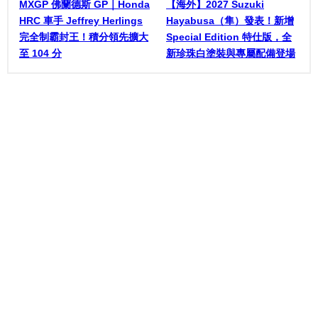
MXGP 佛蘭德斯 GP｜Honda
【海外】2027 Suzuki
HRC 車手 Jeffrey Herlings
Hayabusa（隼）發表！新增
完全制霸封王！積分領先擴大
Special Edition 特仕版，全
至 104 分
新珍珠白塗裝與專屬配備登場