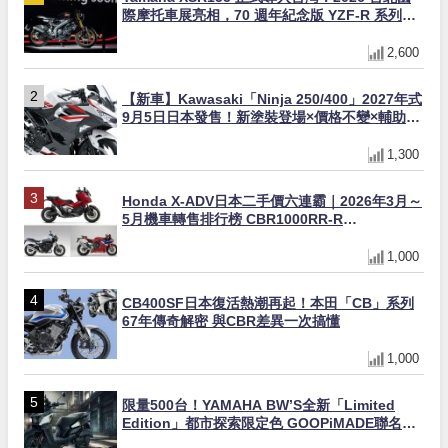
際摩托車展亮相，70 週年紀念版 YZF-R 系列限
量追加販售
2,600
【新車】Kawasaki「Ninja 250/400」2027年式
9月5日日本發售！新塗裝登場×價格不變×輔助滑
動式離合器×LED頭燈標配
1,300
Honda X-ADV日本二手價六連霸｜2026年3月～
5月機車轉售排行榜 CBR1000RR-R
FIREBLADE SP首度躋身前十
1,000
CB400SF日本復活熱潮再起！本田「CB」系列
67年傳奇解密 與CBR差異一次搞懂
1,000
限量500台！YAMAHA BW’S全新「Limited
Edition」都市探索限定色 GOOPiMADE聯名包
同步登場