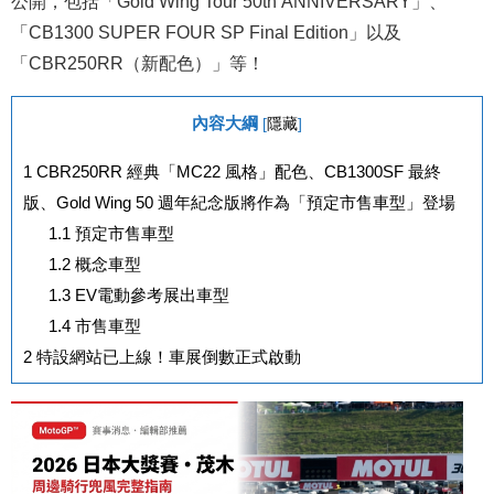
公開，包括「Gold Wing Tour 50th ANNIVERSARY」、
「CB1300 SUPER FOUR SP Final Edition」以及
「CBR250RR（新配色）」等！
內容大綱
[
隱藏
]
1
CBR250RR 經典「MC22 風格」配色、CB1300SF 最終
版、Gold Wing 50 週年紀念版將作為「預定市售車型」登場
1.1
預定市售車型
1.2
概念車型
1.3
EV電動參考展出車型
1.4
市售車型
2
特設網站已上線！車展倒數正式啟動