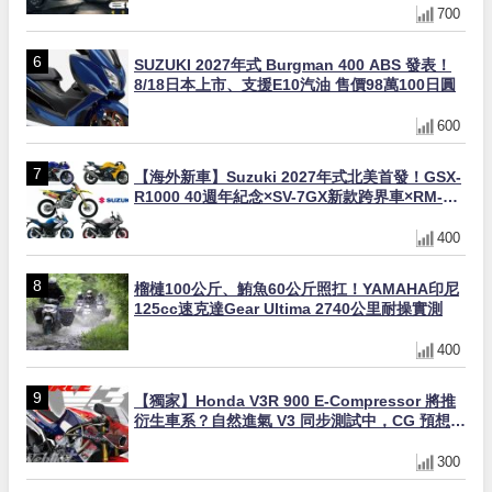
700
SUZUKI 2027年式 Burgman 400 ABS 發表！
8/18日本上市、支援E10汽油 售價98萬100日圓
600
【海外新車】Suzuki 2027年式北美首發！GSX-
R1000 40週年紀念×SV-7GX新款跨界車×RM-
Z450 Ken Roczen冠軍套件
400
榴槤100公斤、鮪魚60公斤照扛！YAMAHA印尼
125cc速克達Gear Ultima 2740公里耐操實測
400
【獨家】Honda V3R 900 E-Compressor 將推
衍生車系？自然進氣 V3 同步測試中，CG 預想曝
光！
300