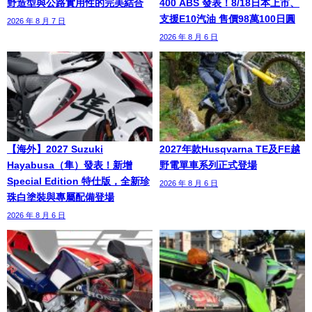
野造型與公路實用性的完美結合
400 ABS 發表！8/18日本上市、
支援E10汽油 售價98萬100日圓
2026 年 8 月 7 日
2026 年 8 月 6 日
【海外】2027 Suzuki
2027年款Husqvarna TE及FE越
Hayabusa（隼）發表！新增
野電單車系列正式登場
Special Edition 特仕版，全新珍
2026 年 8 月 6 日
珠白塗裝與專屬配備登場
2026 年 8 月 6 日