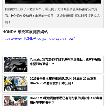
目前網站上除了倒數計時外，還公開了周邊商品資訊與藝術家合作資
訊。HONDA 粉絲們！車展前一個月，敬請持續關注網站以獲得更多訊
息！
HONDA 摩托車展特設網站
https://www.HONDA.co.jp/motorcycleshow/
Yamaha 宣布2025年日本摩托車展亮點，還有神秘新
車型即將登場！？
摩托新聞
2025春季日本摩托車展SUZUKI 將展出 20 款車型，
DR-Z4S/SM將首度於日本公開！
摩托新聞
Honda V3電動渦輪增壓已有可行駛的測試車！或考慮
用於賽事開發中？