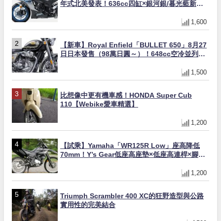
年式北美發表！636cc四缸×銀河銀/暮光藍新色
×KTRC/KIBS電控，11,599美元起
1,600
【新車】Royal Enfield「BULLET 650」8月27
日日本發售（98萬日圓～）！648cc空冷並列雙
缸×虎眼指示燈×砲筒黑/戰艦藍兩色
1,500
比想像中更有機車感！HONDA Super Cub
110【Webike愛車精選】
1,200
【試乘】Yamaha「WR125R Low」座高降低
70mm！Y’s Gear低座高座墊×低座高連桿×腳踏
著地感大幅改善，越野初學者推薦
1,200
Triumph Scrambler 400 XC的狂野造型與公路
實用性的完美結合