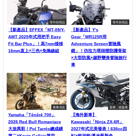
零件與用品
零件與用品
【新產品】EFFEX「MT-09/Y-
【新產品】Y’s
AMT 2025年式用把手 Easy
Gear「WR125R用
Fit Bar Plus」！高7mm後移
Adventure Screen冒險風
16mm直上×三色×免換線組
鏡」！仿拉力塔頭燈防護骨架
×大型防風×越野變身冒險旅行
車
賽事消息
新車．絕版車
Yamaha「Ténéré 700」
【海外新車】
2026 Red Bull Romaniacs
Kawasaki「Ninja ZX-6R」
大放異彩！Pol Tarrés總成績
2027年式北美發表！636cc四
第二×Kevin Gallais第四
缸×銀河銀/暮光藍新色