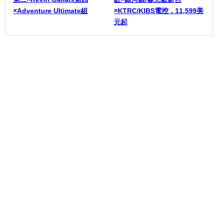
×Adventure Ultimate組
×KTRC/KIBS電控，11,599美
元起