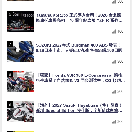
500
Yamaha XSR155 正式導入台灣！2026 台北國
際摩托車展亮相，70 週年紀念版 YZF-R 系列限
量追加販售
400
SUZUKI 2027年式 Burgman 400 ABS 發表！
8/18日本上市、支援E10汽油 售價98萬100日圓
300
【獨家】Honda V3R 900 E-Compressor 將推
衍生車系？自然進氣 V3 同步測試中，CG 預想曝
光！
300
【海外】2027 Suzuki Hayabusa（隼）發表！
新增 Special Edition 特仕版，全新珍珠白塗裝
與專屬配備登場
300