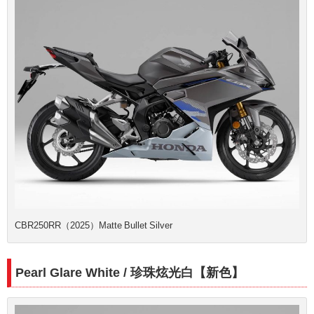
CBR250RR（2025）Matte Bullet Silver
Pearl Glare White /
珍珠炫光白【新色】