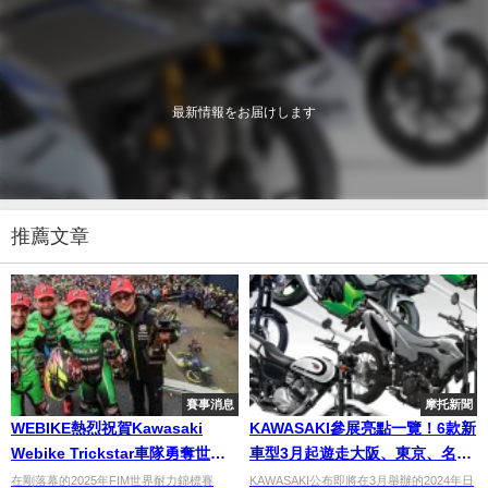
最新情報をお届けします
推薦文章
賽事消息
摩托新聞
WEBIKE熱烈祝賀Kawasaki
KAWASAKI參展亮點一覽！6款新
Webike Trickstar車隊勇奪世界
車型3月起遊走大阪、東京、名古
耐力錦標賽法國站亞軍
屋車展
在剛落幕的2025年FIM世界耐力錦標賽
KAWASAKI公布即將在3月舉辦的2024年日