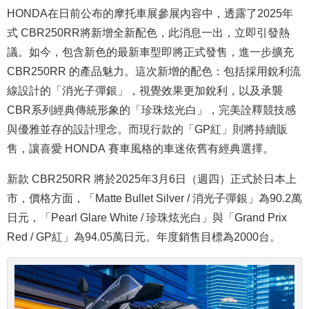
HONDA在日前公布的摩托車展參展內容中，透露了2025年
式 CBR250RR將新增全新配色，此消息一出，立即引發熱
議。如今，包含新色的最新車型即將正式發售，進一步擴充
CBR250RR 的產品魅力。這次新增的配色：包括採用銳利流
線設計的「消光子彈銀」，視覺效果更加銳利，以及承襲
CBR系列經典傳統形象的「珍珠炫光白」，完美詮釋競技感
與優雅並存的設計理念。而現行款的「GP紅」則將持續販
售，讓喜愛 HONDA 賽車風格的車迷依舊有經典選擇。
新款 CBR250RR 將於2025年3月6日（週四）正式於日本上
市，價格方面，「Matte Bullet Silver / 消光子彈銀」為90.2萬
日元，「Pearl Glare White / 珍珠炫光白」與「Grand Prix
Red / GP紅」為94.05萬日元。年度銷售目標為2000台。