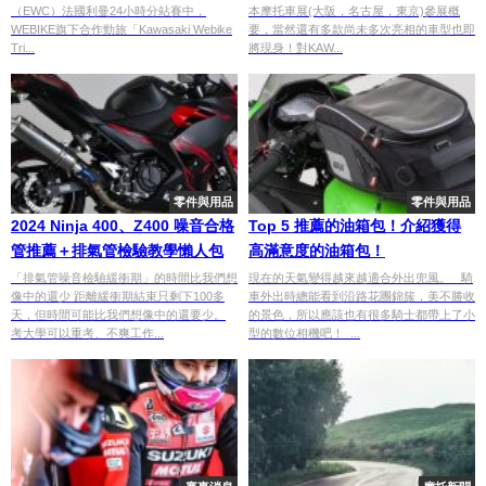
（EWC）法國利曼24小時分站賽中，
本摩托車展(大阪，名古屋，東京)參展概
WEBIKE旗下合作勁旅「Kawasaki Webike
要，當然還有多款尚未多次亮相的車型也即
Tri...
將現身！對KAW...
零件與用品
零件與用品
2024 Ninja 400、Z400 噪音合格
Top 5 推薦的油箱包！介紹獲得
管推薦＋排氣管檢驗教學懶人包
高滿意度的油箱包！
「排氣管噪音檢驗緩衝期」的時間比我們想
現在的天氣變得越來越適合外出兜風。 騎
像中的還少 距離緩衝期結束只剩下100多
車外出時總能看到沿路花團錦簇，美不勝收
天，但時間可能比我們想像中的還要少。
的景色，所以應該也有很多騎士都帶上了小
考大學可以重考、不爽工作...
型的數位相機吧！ ...