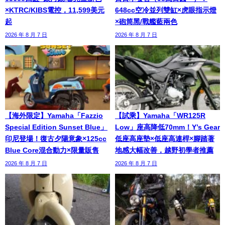
×KTRC/KIBS電控，11,599美元
648cc空冷並列雙缸×虎眼指示燈
起
×砲筒黑/戰艦藍兩色
2026 年 8 月 7 日
2026 年 8 月 7 日
【海外限定】Yamaha「Fazzio
【試乘】Yamaha「WR125R
Special Edition Sunset Blue」
Low」座高降低70mm！Y’s Gear
印尼登場！復古夕陽意象×125cc
低座高座墊×低座高連桿×腳踏著
Blue Core混合動力×限量販售
地感大幅改善，越野初學者推薦
2026 年 8 月 7 日
2026 年 8 月 7 日