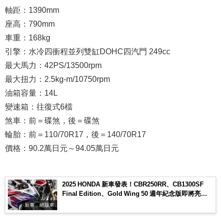
軸距：1390mm
座高：790mm
車重：168kg
引擎：水冷四衝程並列雙缸DOHC四汽門 249cc
最大馬力：42PS/13500rpm
最大扭力：2.5kg-m/10750rpm
油箱容量：14L
變速箱：往復式6檔
煞車：前＝碟煞，後＝碟煞
輪胎：前＝110/70R17，後＝140/70R17
價格：90.2萬日元～94.05萬日元
2025 HONDA 新車發表！CBR250RR、CB1300SF
Final Edition、Gold Wing 50 週年紀念版即將亮
相！
新車．絕版車