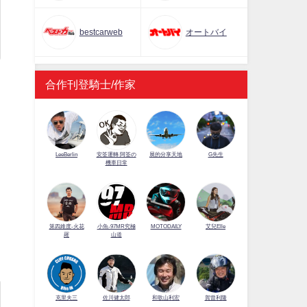
bestcarweb
オートバイ
合作刊登騎士/作家
LeeBerlin
安筌運轉 阿筌の
展的分享天地
G先生
機車日常
第四維度-火花
小魚-97MR究極
MOTODAILY
艾兒Elle
羅
山道
佐川健太郎
克里夫三
和歌山利宏
賀曾利隆