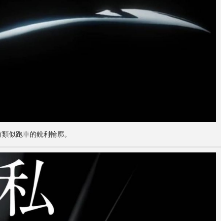
擁有類似跑車的銳利輪廓。