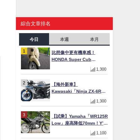
綜合文章排名
今日
本週
本月
比想像中更有機車感！
HONDA Super Cub
110【Webike愛車精選】
1,300
【海外新車】
Kawasaki「Ninja ZX-6R」
2027年式北美發表！636cc
1,300
四缸×銀河銀/暮光藍新色
×KTRC/KIBS電控，11,599
【試乘】Yamaha「WR125R
美元起
Low」座高降低70mm！Y’s
Gear低座高座墊×低座高連桿
1,100
×腳踏著地感大幅改善，越野