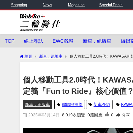
Shopping
News
Magazine
Special Deals
TOP
線上雜誌
EWC戰報
新車．絕版車
編輯
主頁
新車．絕版車
個人移動工具2.0時代！KAWASAKI如
個人移動工具2.0時代！KAWASA
定義『Fun to Ride』核心價值
新車．絕版車
編輯部推薦
新車介紹
KAWA
2025年03月14日
8,919
次瀏覽
0篇回應
0
分享