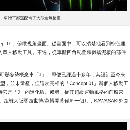
造型，車體下部還配備了大型進氣格柵。
ept 01」俯瞰視角畫面。從畫面中，可以清楚地看到棕色座
的單人移動工具。不過，從車體四角配置類似擋泥板的部件
款三輪可變姿勢概念車「J」。即便已經過十多年，其設計至今來
，並未量產，但這次亮相的「Concept 01」新個人移動工
待它是「J」的進化版。或者，從其超級
運動風格
的前臉來
。距離大阪關西世博/萬博開幕僅剩一個月，KAWASAKI究竟