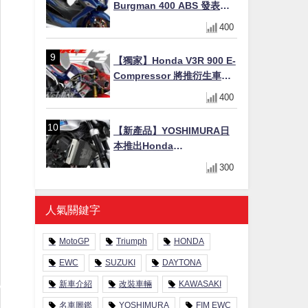
Burgman 400 ABS 發表！
8/18日本上市、支援E10汽油
400
售價98萬100日圓
【獨家】Honda V3R 900 E-
Compressor 將推衍生車
系？自然進氣 V3 同步測試
400
中，CG 預想曝光！
【新產品】YOSHIMURA日
本推出Honda
CB1000F/CB1000 HORNET
300
專用水箱護網，六角網紋設
計質感升級
人氣關鍵字
MotoGP
Triumph
HONDA
EWC
SUZUKI
DAYTONA
新車介紹
改裝車輛
KAWASAKI
名車圖鑑
YOSHIMURA
FIM EWC