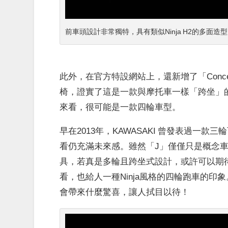
前車頭設計非常獨特，具有類似Ninja H2的多面
此外，在官方特設網站上，還新增了「Conc
椅，
證實了
這是一款與摩托車一樣「跨坐」
來看，很可能是一款四輪車型。
早在2013年，KAWASAKI 曾發表過一
看仍充滿未來感。雖然「J」僅僅只是概念車型
具，若真是多輪且跨坐式設計，或許可以期
看，也給人一種Ninja風格的四輪跑車
的印象
會帶來什麼驚喜，讓人拭目以待！