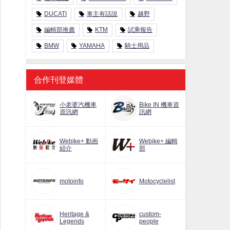
DUCATI
車主有話說
越野
編輯部推薦
KTM
試乘報告
BMW
YAMAHA
騎士用品
合作刊登媒體
小老婆汽機車
Bike IN 機車資
資訊網
訊網
Webike+ 動画
Webike+ 編輯
紹介
部
motoinfo
Motocyclelist
Heritage &
custom-
Legends
people