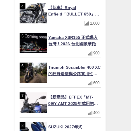
初學者推薦
【新車】Royal
Enfield「BULLET 650」8
月27日日本發售（98萬日圓
1,000
～）！648cc空冷並列雙缸×
虎眼指示燈×砲筒黑/戰艦藍兩
Yamaha XSR155 正式導入
色
台灣！2026 台北國際摩托車
展亮相，70 週年紀念版
900
YZF-R 系列限量追加販售
Triumph Scrambler 400 XC
的狂野造型與公路實用性的
完美結合
600
【新產品】EFFEX「MT-
09/Y-AMT 2025年式用把手
Easy Fit Bar Plus」！高
400
7mm後移16mm直上×三色×
免換線組
SUZUKI 2027年式