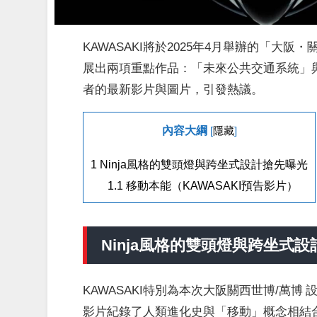
KAWASAKI將於2025年4月舉辦的「大阪・
展出兩項重點作品：「未來公共交通系統」
者的最新影片與圖片，引發熱議。
內容大綱
[
隱藏
]
1
Ninja風格的雙頭燈與跨坐式設計搶先曝光
1.1
移動本能（KAWASAKI預告影片）
Ninja風格的雙頭燈與跨坐式
KAWASAKI特別為本次大阪關西世博/萬
影片紀錄了人類進化史與「移動」概念相結合的