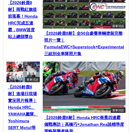
【2026鈴鹿8
耐】雨戰紅旗提
前落幕！Honda
HRC完成五連
賽事消息
霸，BMW首度
【2026鈴鹿8耐】全50台參賽車輛塗裝完整
站上總頒獎台
照片一覽｜
FormulaEWC×Superstock×Experimental
三組別全車隊照片集
賽事消息
【2026鈴鹿8
耐】進場日現場
實況照片報導｜
Honda HRC、
賽事消息
YAMAHA廠隊、
【2026鈴鹿8耐】Honda HRC衛冕四連霸
Yoshimura
備戰專訪｜高橋巧×Jonathan Rea談精準度
SERT Motul等
策略與勝者格局