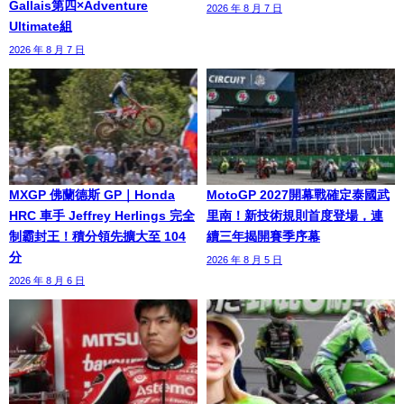
Gallais第四×Adventure
2026 年 8 月 7 日
Ultimate組
2026 年 8 月 7 日
MXGP 佛蘭德斯 GP｜Honda
MotoGP 2027開幕戰確定泰國武
HRC 車手 Jeffrey Herlings 完全
里南！新技術規則首度登場，連
制霸封王！積分領先擴大至 104
續三年揭開賽季序幕
分
2026 年 8 月 5 日
2026 年 8 月 6 日