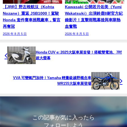
【JRR】野左根航汰（Kohta
Kawasaki 公開若月佑美（Yumi
Nozane）重返 JSB1000！駕駛
Wakatsuki）出演鈴鹿8耐官方紀
Honda 套件賽車挑戰廠車，誓言
錄影片！直擊雨戰幕後與車隊熱
再奪冠
血奮戰
2026 年 8 月 5 日
2026 年 8 月 5 日
Honda CUV e: 2025大阪車展首發！搭載雙電池、7吋
超大螢幕
VVA 可變氣門加持！Yamaha 輕量級越野概念車
WR155大阪車展登場
この記事が気に入ったら
フォローしよう