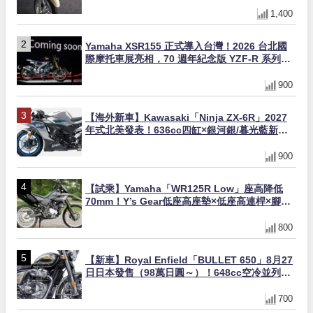
1,400
Yamaha XSR155 正式導入台灣！2026 台北國
際摩托車展亮相，70 週年紀念版 YZF-R 系列限
量追加販售
900
【海外新車】Kawasaki「Ninja ZX-6R」2027
年式北美發表！636cc四缸×銀河銀/暮光藍新色
×KTRC/KIBS電控，11,599美元起
900
【試乘】Yamaha「WR125R Low」座高降低
70mm！Y’s Gear低座高座墊×低座高連桿×腳踏
著地感大幅改善，越野初學者推薦
800
【新車】Royal Enfield「BULLET 650」8月27
日日本發售（98萬日圓～）！648cc空冷並列雙
缸×虎眼指示燈×砲筒黑/戰艦藍兩色
700