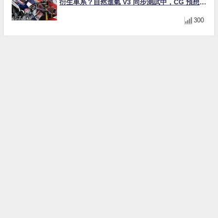
衍生車系？自然進氣 V3 同步測試中，CG 預想曝
光！
300