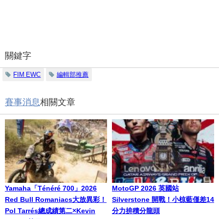
關鍵字
FIM EWC
編輯部推薦
賽事消息
相關文章
Yamaha「Ténéré 700」2026
MotoGP 2026 英國站
Red Bull Romaniacs大放異彩！
Silverstone 開戰！小椋藍僅差14
Pol Tarrés總成績第二×Kevin
分力拚積分龍頭