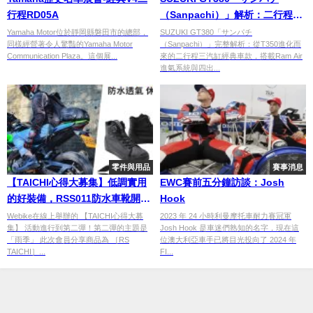
行程RD05A
（Sanpachi）」解析：二行程三
汽缸與四出排氣的經典傳奇
Yamaha Motor位於靜岡縣磐田市的總部，
SUZUKI GT380「サンパチ
同樣經營著令人驚豔的Yamaha Motor
（Sanpachi）」完整解析：從T350進化而
Communication Plaza。這個展...
來的二行程三汽缸經典車款，搭載Ram Air
進氣系統與四出...
零件與用品
賽事消息
【TAICHI心得大募集】低調實用
EWC賽前五分鐘訪談：Josh
的好裝備，RSS011防水車靴開
Hook
箱！
Webike在線上舉辦的 【TAICHI心得大募
2023 年 24 小時利曼摩托車耐力賽冠軍
集】 活動進行到第二彈！第二彈的主題是
Josh Hook 是車迷們熟知的名字，現在這
「雨季」 此次會員分享商品為 ［RS
位澳大利亞車手已將目光投向了 2024 年
TAICHI］...
FI...