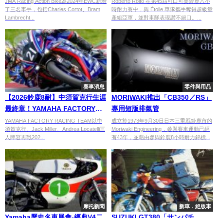
JMA Racing Action Bike為2024年EWC新增
Roberto Rolfo 在第45屆可口可樂鈴鹿八小
了三名車手，包括Charles Cortot、Bram
時耐力賽中，與 Étoile 車隊攜手奪得超級量
Lambrecht...
產組亞軍，並對車隊表現讚不絕口。...
賽事消息
零件與用品
【2026鈴鹿8耐】中須賀克行生涯
MORIWAKI推出「CB350／RS」
最終章！YAMAHA FACTORY
專用短版排氣管
RACING TEAM復出第二年縮短
YAMAHA FACTORY RACING TEAM以中
成立於1973年9月30日日本三重縣鈴鹿市的
須賀克行、Jack Miller、Andrea Locatelli三
Moriwaki Engineering，參與賽車運動已經
差距、挑戰Honda HRC四連霸
人陣容再戰202...
有43年，並藉由參與鈴鹿8小時耐力錦標...
摩托新聞
新車．絕版車
Yamaha歷史名車展會-經典V4二
SUZUKI GT380「サンパチ