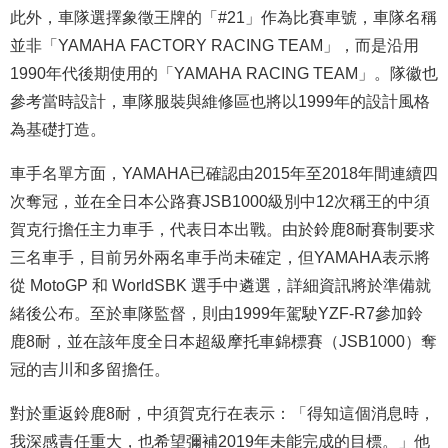
此外，車隊選擇象徵王牌的「#21」作為比賽車號，車隊名稱
並非「YAMAHA FACTORY RACING TEAM」，而是沿用
1990年代後期使用的「YAMAHA RACING TEAM」。隊徽也
參考當時設計，車隊服裝與維修區也將以1999年的設計風格
為基礎打造。
車手名單方面，YAMAHA已確認由2015年至2018年間連續四
次奪冠，並在全日本公路賽JSB1000級別中12次稱王的中須
賀克行擔任主力車手，代表日本出戰。由於鈴鹿8耐賽制要求
三名車手，目前另外兩名車手尚未確定，但YAMAHA表示將
從 MotoGP 和 WorldSBK 選手中遴選，詳細資訊將於準備就
緒後公布。至於車隊監督，則由1999年駕駛YZF-R7參加鈴
鹿8耐，並在該年度全日本超級摩托車錦標賽
（JSB1000）
奪
冠的吉川和多留擔任。
對於重返鈴鹿8耐，中須賀克行在表示：「得知這個消息時，
我深感責任重大，也希望彌補2019年未能完成的目標。」他