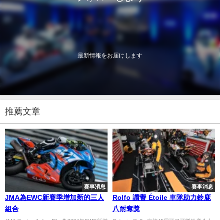
最新情報をお届けします
推薦文章
賽事消息
賽事消息
JMA為EWC新賽季增加新的三人
Rolfo 讚譽 Étoile 車隊助力鈴鹿
組合
八耐奪獎