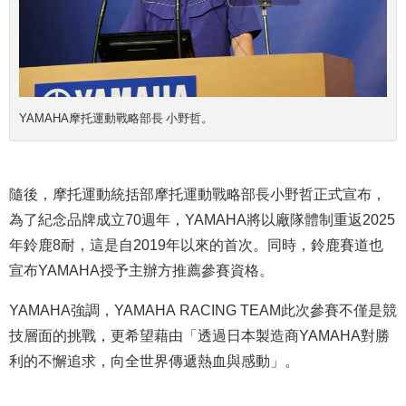
YAMAHA摩托運動戰略部長 小野哲。
隨後
，摩托運動統括部摩托運動戰略部長小野哲
正式
宣布，
為了紀念品牌成立70週年，YAMAHA將以廠隊體制重返2025
年鈴鹿8耐，這是自2019年以來的首次。同時，鈴鹿賽道也
宣布YAMAHA授予主辦方推薦參賽資格。
YAMAHA強調，YAMAHA RACING TEAM
此次參賽不僅是競
技層面的挑戰
，更希望藉由「透過日本製造商YAMAHA對勝
利的不懈追求，向全世界傳遞
熱血與
感動」。