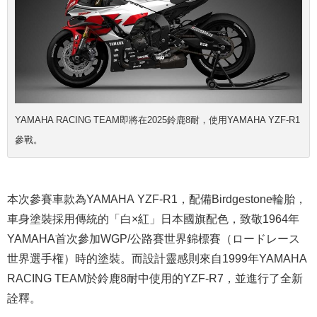
YAMAHA RACING TEAM即將在2025鈴鹿8耐，使用YAMAHA YZF-R1
參戰。
本次
參賽車款為YAMAHA YZF-R1，配備Birdgestone輪胎，
車身塗裝採用傳統的「白×紅」日本國旗配色，致敬1964年
YAMAHA首次參加WGP/公路賽世界錦標賽（
ロードレース
世界選手権）
時的塗裝。而設計靈感則來自1999年YAMAHA
RACING TEAM於鈴鹿8耐中使用的YZF-R7，並進行了
全新
詮釋
。