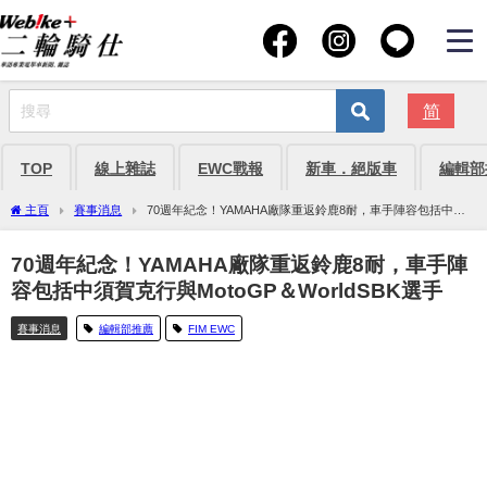
简
TOP
線上雜誌
EWC戰報
新車．絕版車
編輯部
主頁
賽事消息
70週年紀念！YAMAHA廠隊重返鈴鹿8耐，車手陣容包括中須
賀克行與MotoGP＆WorldSBK選手
70週年紀念！YAMAHA廠隊重返鈴鹿8耐，車手陣
容包括中須賀克行與MotoGP＆WorldSBK選手
賽事消息
編輯部推薦
FIM EWC