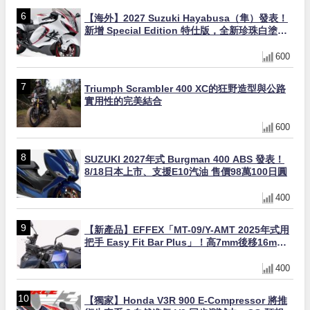
【海外】2027 Suzuki Hayabusa（隼）發表！
新增 Special Edition 特仕版，全新珍珠白塗裝
與專屬配備登場
600
Triumph Scrambler 400 XC的狂野造型與公路
實用性的完美結合
600
SUZUKI 2027年式 Burgman 400 ABS 發表！
8/18日本上市、支援E10汽油 售價98萬100日圓
400
【新產品】EFFEX「MT-09/Y-AMT 2025年式用
把手 Easy Fit Bar Plus」！高7mm後移16mm
直上×三色×免換線組
400
【獨家】Honda V3R 900 E-Compressor 將推