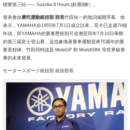
標賽第三站
—— Suzuka 8 Hours (鈴鹿8耐）
。
發表會由
摩托運動統括部 部長
竹田祐一的致詞揭開序幕。
他
表示，
YAMAHA自1955年7月1日成立以來，至今已走過70個
年頭，而YAMAHA的賽事歷程則可追溯至同年7月10日舉辦
的第三屆富士登山賽，這也象徵著賽車運動迎來70週年的重
要里程碑。竹田
同時
談及 MotoGP 和 WorldSBK 等世界級賽
事的未來發展。
モータースポーツ統括部 統括部長