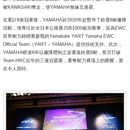
被KAWASAKI奪走，使YAMAHA無緣五連霸。
在累計8座冠軍後，YAMAHA於2020年起暫停了鈴鹿8耐廠隊
活動，僅專注於全日本公路賽JSB1000級別賽事，並為EWC
世界耐力錦標賽參戰的Yamalube YART Yamaha EWC
Official Team（YART – YAMAHA）提供技術支持。此次，
YAMAHA睽違6年以廠隊體制之姿重返鈴鹿8耐，誓言打破
Team HRC近年的三連冠霸業，重奪耐力賽場上的榮耀，實
在令人期待。