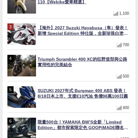
110【Webike愛車精選】
1,100
【海外】2027 Suzuki Hayabusa（隼）發表！
新增 Special Edition 特仕版，全新珍珠白塗裝
與專屬配備登場
700
Triumph Scrambler 400 XC的狂野造型與公路
實用性的完美結合
500
SUZUKI 2027年式 Burgman 400 ABS 發表！
8/18日本上市、支援E10汽油 售價98萬100日圓
400
限量500台！YAMAHA BW’S全新「Limited
Edition」都市探索限定色 GOOPiMADE聯名包
同步登場