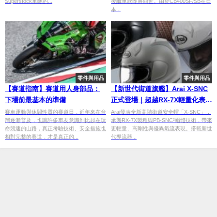
Superstock車隊的...
後繼車款即將問世。由於CB400SF/SB在日
本...
零件與用品
零件與用品
【賽道指南】賽道用人身部品：
【新世代街道旗艦】Arai X-SNC
下場前最基本的準備
正式登場｜超越RX-7X輕量化表現
顛覆街車安全帽既有標準
賽車運動與休閒性質的賽道日，近年來在台
Arai發表全新高階街道安全帽「X-SNC」，
灣逐漸普及，也讓許多車友意識到比起在玩
承襲RX-7X製程與PB-SNC²帽體技術，帶來
命競速的山路，真正考驗技術、安全措施也
更輕量、高剛性與優異氣流表現。搭載新世
相對完整的賽道，才是真正的...
代導流器...