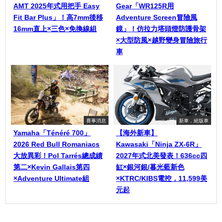
AMT 2025年式用把手 Easy
Gear「WR125R用
Fit Bar Plus」！高7mm後移
Adventure Screen冒險風
16mm直上×三色×免換線組
鏡」！仿拉力塔頭燈防護骨架
×大型防風×越野變身冒險旅行
車
賽事消息
新車．絕版車
Yamaha「Ténéré 700」
【海外新車】
2026 Red Bull Romaniacs
Kawasaki「Ninja ZX-6R」
大放異彩！Pol Tarrés總成績
2027年式北美發表！636cc四
第二×Kevin Gallais第四
缸×銀河銀/暮光藍新色
×Adventure Ultimate組
×KTRC/KIBS電控，11,599美
元起