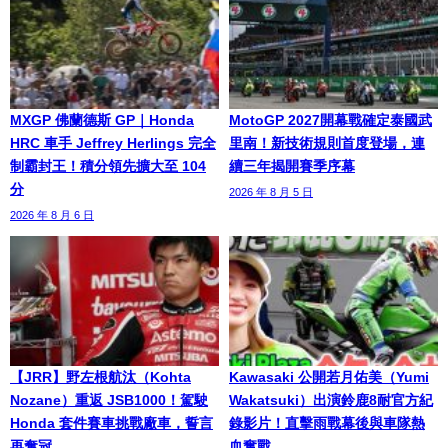
MXGP 佛蘭德斯 GP｜Honda
MotoGP 2027開幕戰確定泰國武
HRC 車手 Jeffrey Herlings 完全
里南！新技術規則首度登場，連
制霸封王！積分領先擴大至 104
續三年揭開賽季序幕
分
2026 年 8 月 5 日
2026 年 8 月 6 日
【JRR】野左根航汰（Kohta
Kawasaki 公開若月佑美（Yumi
Nozane）重返 JSB1000！駕駛
Wakatsuki）出演鈴鹿8耐官方紀
Honda 套件賽車挑戰廠車，誓言
錄影片！直擊雨戰幕後與車隊熱
再奪冠
血奮戰