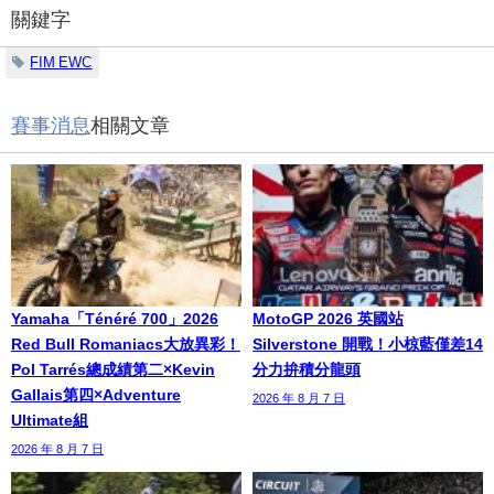
關鍵字
FIM EWC
賽事消息
相關文章
Yamaha「Ténéré 700」2026
MotoGP 2026 英國站
Red Bull Romaniacs大放異彩！
Silverstone 開戰！小椋藍僅差14
Pol Tarrés總成績第二×Kevin
分力拚積分龍頭
Gallais第四×Adventure
2026 年 8 月 7 日
Ultimate組
2026 年 8 月 7 日