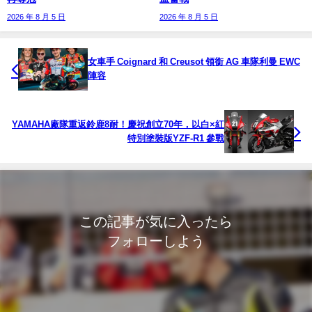
2026 年 8 月 5 日
2026 年 8 月 5 日
女車手 Coignard 和 Creusot 領銜 AG 車隊利曼 EWC
陣容
YAMAHA廠隊重返鈴鹿8耐！慶祝創立70年，以白×紅
特別塗裝版YZF-R1 參戰
この記事が気に入ったら
フォローしよう