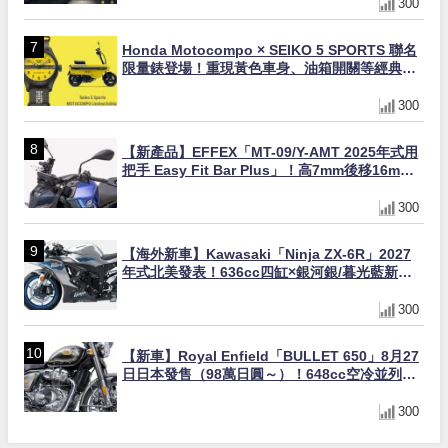
300
Honda Motocompo × SEIKO 5 SPORTS 聯名
限量錶登場！重現黃色車身、油箱開關等經典設
計
300
【新產品】EFFEX「MT-09/Y-AMT 2025年式用
把手 Easy Fit Bar Plus」！高7mm後移16mm
直上×三色×免換線組
300
【海外新車】Kawasaki「Ninja ZX-6R」2027
年式北美發表！636cc四缸×銀河銀/暮光藍新色
×KTRC/KIBS電控，11,599美元起
300
【新車】Royal Enfield「BULLET 650」8月27
日日本發售（98萬日圓～）！648cc空冷並列雙
缸×虎眼指示燈×砲筒黑/戰艦藍兩色
300