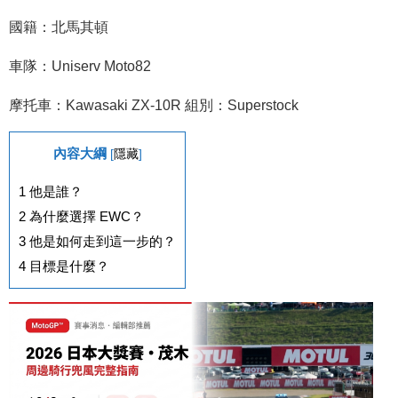
國籍：北馬其頓
車隊：Uniserv Moto82
摩托車：Kawasaki ZX-10R 組別：Superstock
內容大綱
[
隱藏
]
1
他是誰？
2
為什麼選擇 EWC？
3
他是如何走到這一步的？
4
目標是什麼？