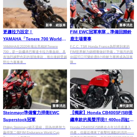
新車．絕版車
賽事消息
更趨拉力設定！
FIM EWC冠軍車隊，準備回歸鈴
YAMAHA「Tenere 700 World
鹿主場賽事
Raid」
YAMAHA在2020年推出亮相的Tenere
F.C.C. TSR Honda France為即將到來的
700，是一款繼承巴黎達卡拉力賽血統、具
FIM世界耐力錦標賽做好準備，下個月的第
有強烈越野色彩的冒險車款，推出後頗受越
44屆可口可樂鈴鹿8小時耐力賽將成為該車
野拉力賽事車...
隊...
賽事消息
摩托新聞
Steinmayr準備奮力捍衛EWC
【獨家】Honda CB400SF/SB後
Superstock冠軍
繼車款的風聲浮現!! 400cc四缸車
款不會消失!?
Philipp Steinmayr絕不退縮，因為他將努力
Honda CB400SF/SB將在今年10月底邁入
贏得第二個FIM Endurance World Cup
停產，但最近傳來了衝擊性滿點的消息——