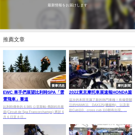
最新情報をお届けします
推薦文章
賽事消息
摩托新聞
EWC 車手們展望比利時SPA「雲
2022東京摩托車展速報HONDA篇
霄飛車」賽道
這次的本田充滿了新的熱門車種！有備受關
注的HAWK11、DAX125(臘腸狗)、以及新
比利時傳奇的 6.985 公里斯帕-弗朗科尚賽
款Cub110、cross cub 110都有出現。...
道(Circuit de Spa Francorchamps) 將於 6
月 6 日至 8 日...