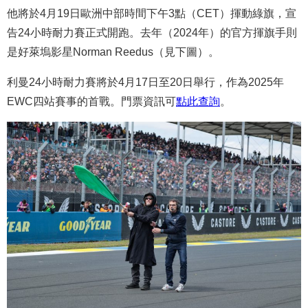
他將於4月19日歐洲中部時間下午3點（CET）揮動綠旗，宣
告24小時耐力賽正式開跑。去年（2024年）的官方揮旗手則
是好萊塢影星Norman Reedus（見下圖）。
利曼24小時耐力賽將於4月17日至20日舉行，作為2025年
EWC四站賽事的首戰。門票資訊可
點此查詢
。