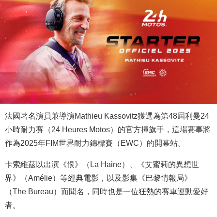
法國著名演員兼導演Mathieu Kassovitz獲選為第48屆利曼24
小時耐力賽（24 Heures Motos）的官方揮旗手，這場賽事將
作為2025年FIM世界耐力錦標賽（EWC）的開幕站。
卡索維茲以出演《恨》（La Haine）、《艾蜜莉的異想世
界》（Amélie）等經典電影，以及影集《巴黎情報局》
（The Bureau）而聞名，同時也是一位狂熱的賽車運動愛好
者。