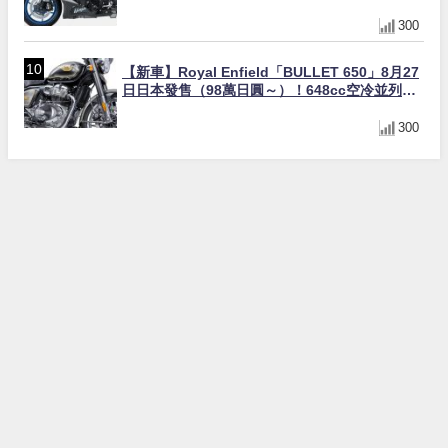
×KTRC/KIBS電控，11,599美元起
300
【新車】Royal Enfield「BULLET 650」8月27
日日本發售（98萬日圓～）！648cc空冷並列雙
缸×虎眼指示燈×砲筒黑/戰艦藍兩色
300