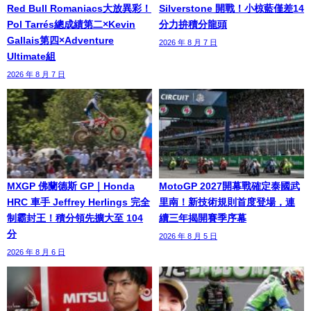
Red Bull Romaniacs大放異彩！
Silverstone 開戰！小椋藍僅差14
Pol Tarrés總成績第二×Kevin
分力拚積分龍頭
Gallais第四×Adventure
2026 年 8 月 7 日
Ultimate組
2026 年 8 月 7 日
MXGP 佛蘭德斯 GP｜Honda
MotoGP 2027開幕戰確定泰國武
HRC 車手 Jeffrey Herlings 完全
里南！新技術規則首度登場，連
制霸封王！積分領先擴大至 104
續三年揭開賽季序幕
分
2026 年 8 月 5 日
2026 年 8 月 6 日