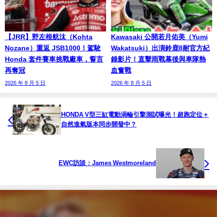
【JRR】野左根航汰（Kohta
Kawasaki 公開若月佑美（Yumi
Nozane）重返 JSB1000！駕駛
Wakatsuki）出演鈴鹿8耐官方紀
Honda 套件賽車挑戰廠車，誓言
錄影片！直擊雨戰幕後與車隊熱
再奪冠
血奮戰
2026 年 8 月 5 日
2026 年 8 月 5 日
HONDA V型三缸電動渦輪引擎測試曝光！超跑定位＋
自然進氣版本同步開發中？
EWC訪談：James Westmoreland