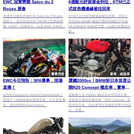
EWC 冠軍齊聚 Salon du 2
6億歐元紓困資金到位，KTM已正
Roues 展會
式從危機邊緣被拉回來
本週在法國里昂舉行的 Salon du 2 Roues
KTM已正式從危機邊緣被拉回來，其母公
展會上，過去與現在的 FIM 耐力世界錦標
司Pierer Mobility確認已獲得6億歐元(約為
賽（EWC）冠軍得主，以及 EWC 社群的...
54.24億港元)的融資方案，以滿足其重組計
劃...
賽事消息
新車．絕版車
EWC今日預告：SPA賽事，現場
震撼2000cc！BMW於日本首度公
直播！
開R20 Concept 概念車，實車細
節全解析
在FIM Endurance World Championship上
搭載驚人的 2000cc 氣油冷水平對臥引擎，
度過了一個快節奏的星期五後，今天是比賽
全新新古典試作概念車「R20 Concept」首
日，在比利時的Spa-Franco...
度登陸日本。這款車型以其極具衝擊力的設
計，完美...