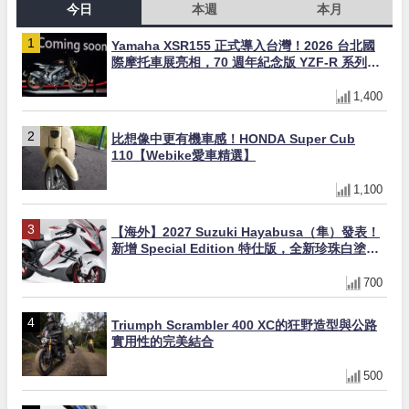
今日
本週
本月
Yamaha XSR155 正式導入台灣！2026 台北國
際摩托車展亮相，70 週年紀念版 YZF-R 系列限
量追加販售
1,400
比想像中更有機車感！HONDA Super Cub
110【Webike愛車精選】
1,100
【海外】2027 Suzuki Hayabusa（隼）發表！
新增 Special Edition 特仕版，全新珍珠白塗裝
與專屬配備登場
700
Triumph Scrambler 400 XC的狂野造型與公路
實用性的完美結合
500