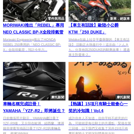
零件與用品
新車．絕版車
MORIWAKI推出「REBEL」專用
【車主有話說】歐陸小公爵
NEO CLASSIC BP-X全段排氣管
KTM「250 DUKE」
Moriwaki Engineering推出了HONDA
Webike在線上社交平臺舉辦的 【車主有話
REBEL 250專用的「NEO CLASSIC BP-
說】 活動正火熱進行中！這次由「とんき
X」全段排氣管，預計今年六...
ち」分享他與250DUKE的騎乘故事！ 透過
車主對愛車-2...
摩托新聞
摩托新聞
車輛名稱完成註冊！
【熱議】15項只有騎士能會心一
YAMAHA「YZF-R2」即將誕生？
笑的冷知識！Vol.4
日前幾張照片顯示，YAMAHA繼註冊了
或許你本人不知道，但你平時不經意的行
YZF-R9後，又分別在歐洲、紐西蘭、澳洲
為，可能就是每位騎士的共通點；緊接在第
籍菲律賓等地區註冊了YZF-R2的車輛名
三回後，以下我們又收集了另外15項只有
稱。 根據YAMAH...
摩托車騎士才能深刻體會的冷知...