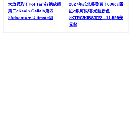
大放異彩！Pol Tarrés總成績
2027年式北美發表！636cc四
第二×Kevin Gallais第四
缸×銀河銀/暮光藍新色
×Adventure Ultimate組
×KTRC/KIBS電控，11,599美
元起