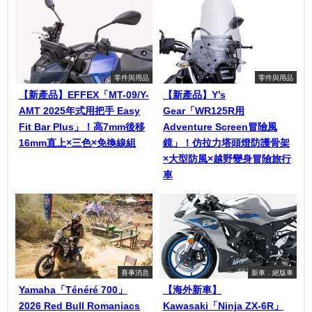
零件與用品
零件與用品
【新產品】EFFEX「MT-09/Y-
【新產品】Y’s
AMT 2025年式用把手 Easy
Gear「WR125R用
Fit Bar Plus」！高7mm後移
Adventure Screen冒險風
16mm直上×三色×免換線組
鏡」！仿拉力塔頭燈防護骨架
×大型防風×越野變身冒險旅行
車
賽事消息
新車．絕版車
Yamaha「Ténéré 700」
【海外新車】
2026 Red Bull Romaniacs
Kawasaki「Ninja ZX-6R」