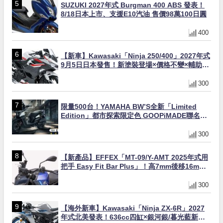
SUZUKI 2027年式 Burgman 400 ABS 發表！
8/18日本上市、支援E10汽油 售價98萬100日圓
400
【新車】Kawasaki「Ninja 250/400」2027年式
9月5日日本發售！新塗裝登場×價格不變×輔助滑
動式離合器×LED頭燈標配
300
限量500台！YAMAHA BW’S全新「Limited
Edition」都市探索限定色 GOOPiMADE聯名包
同步登場
300
【新產品】EFFEX「MT-09/Y-AMT 2025年式用
把手 Easy Fit Bar Plus」！高7mm後移16mm
直上×三色×免換線組
300
【海外新車】Kawasaki「Ninja ZX-6R」2027
年式北美發表！636cc四缸×銀河銀/暮光藍新色