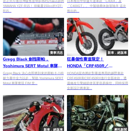
近正式引進台灣販售並帶起熱烈討論話題的
日本推出中型速可達車款「C400X」及
YAMAHA YZF-R15！ 排氣量150cc的YZF-
「C400GT」。 中製德裔休旅冒險羊 這次
R15...
推出的...
賽事消息
新車．絕版車
Gregg Black 劍指斯帕，
狂暴個性賽道限定！
Yoshimura SERT Motul 車隊力
HONDA「CRF450R／
爭 EWC 三連勝
CRF450RX」
Gregg Black 決心在即將到來的斯帕 8 小時
HONDA宣布將針對賽道專用的越野車款
耐力賽中全力以赴，幫助 Yoshimura SERT
CRF450R和CRF450RX進行全面改款，透
Motul 車隊實現 FIM 世...
過修改引擎細節使其更容易操控，同時採用
全新設計將車架...
新車．絕版車
摩托新聞