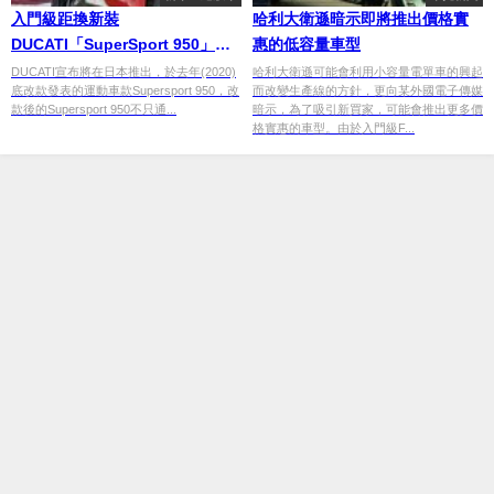
入門級距換新裝
哈利大衛遜暗示即將推出價格實
DUCATI「SuperSport 950」改
惠的低容量車型
款亮相
DUCATI宣布將在日本推出，於去年(2020)
哈利大衛遜可能會利用小容量電單車的興起
底改款發表的運動車款Supersport 950，改
而改變生產線的方針，更向某外國電子傳媒
款後的Supersport 950不只通...
暗示，為了吸引新買家，可能會推出更多價
格實惠的車型。由於入門級F...