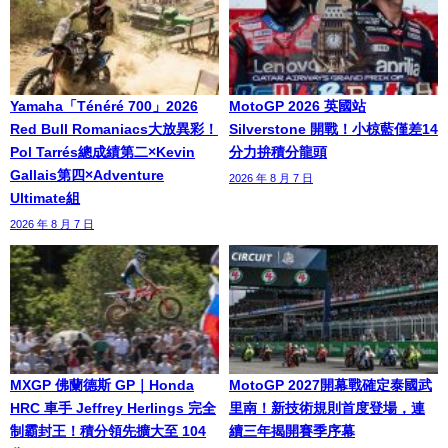
Yamaha「Ténéré 700」2026
MotoGP 2026 英國站
Red Bull Romaniacs大放異彩！
Silverstone 開戰！小椋藍僅差14
Pol Tarrés總成績第二×Kevin
分力拚積分龍頭
Gallais第四×Adventure
2026 年 8 月 7 日
Ultimate組
2026 年 8 月 7 日
MXGP 佛蘭德斯 GP｜Honda
MotoGP 2027開幕戰確定泰國武
HRC 車手 Jeffrey Herlings 完全
里南！新技術規則首度登場，連
制霸封王！積分領先擴大至 104
續三年揭開賽季序幕