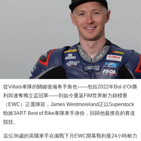
從Viltaïs車隊的關鍵後備車手角色——包括2022年Bol d’Or勝
利與連奪獨立盃冠軍——到如今重返FIM世界耐力錦標賽
（EWC）正選陣容，James Westmoreland正以Superstock
勁旅3ART Best of Bike車隊車手身份，回歸他最擅長的賽道
競技。
這位36歲的英國車手在備戰下月EWC開幕戰利曼24小時耐力