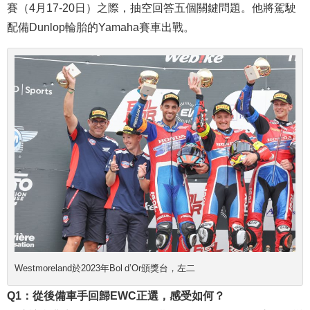
賽（4月17-20日）之際，抽空回答五個關鍵問題。他將駕駛
配備Dunlop輪胎的Yamaha賽車出戰。
Westmoreland於2023年Bol d’Or頒獎台，左二
Q1：從後備車手回歸EWC正選，感受如何？