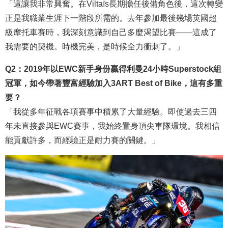
「這讓我非常興奮。在Viltaïs長期擔任後備角色後，這次轉變
正是我職業生涯下一階段所需的。去年參加最後幾場英國超
級摩托車賽時，我深刻意識到自己多麼渴望比賽——這成了
我需要的契機。時機完美，是時候全力衝刺了。」
Q2：2019年以EWC新手身份贏得利曼24小時Superstock組
冠軍，如今帶著豐富經驗加入3ART Best of Bike，這有多重
要？
「我從多年征戰各項賽事中積累了大量經驗。即使過去三四
年未直接參與EWC賽事，我始終置身頂尖車隊環境。我相信
能貢獻許多，而經驗正是耐力賽的關鍵。」