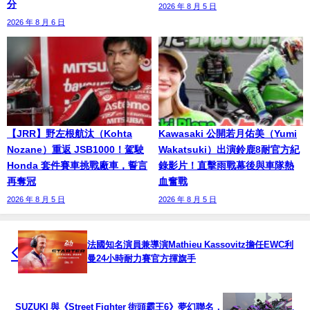
分
2026 年 8 月 5 日
2026 年 8 月 6 日
【JRR】野左根航汰（Kohta
Kawasaki 公開若月佑美（Yumi
Nozane）重返 JSB1000！駕駛
Wakatsuki）出演鈴鹿8耐官方紀
Honda 套件賽車挑戰廠車，誓言
錄影片！直擊雨戰幕後與車隊熱
再奪冠
血奮戰
2026 年 8 月 5 日
2026 年 8 月 5 日
法國知名演員兼導演Mathieu Kassovitz擔任EWC利
曼24小時耐力賽官方揮旗手
SUZUKI 與《Street Fighter 街頭霸王6》夢幻聯名，