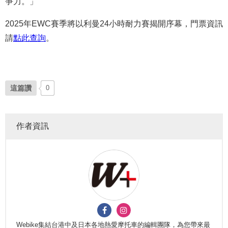
爭力。」
2025年EWC賽季將以利曼24小時耐力賽揭開序幕，門票資訊
請
點此查詢
。
這篇讚
0
作者資訊
Webike集結台港中及日本各地熱愛摩托車的編輯團隊，為您帶來最