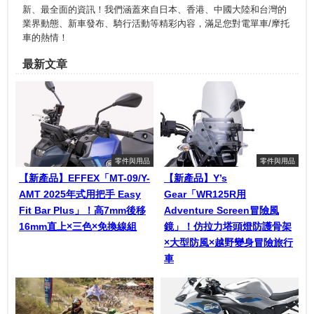
新、最全面的資訊！我們涵蓋來自日本、香港、中國大陸和台灣的
業界動態、新車發布、騎行活動等精彩內容，滿足您對電單車/摩托
車的熱情！
最新文章
零件與用品
零件與用品
【新產品】EFFEX「MT-09/Y-
【新產品】Y’s
AMT 2025年式用把手 Easy
Gear「WR125R用
Fit Bar Plus」！高7mm後移
Adventure Screen冒險風
16mm直上×三色×免換線組
鏡」！仿拉力塔頭燈防護骨架
×大型防風×越野變身冒險旅行
車