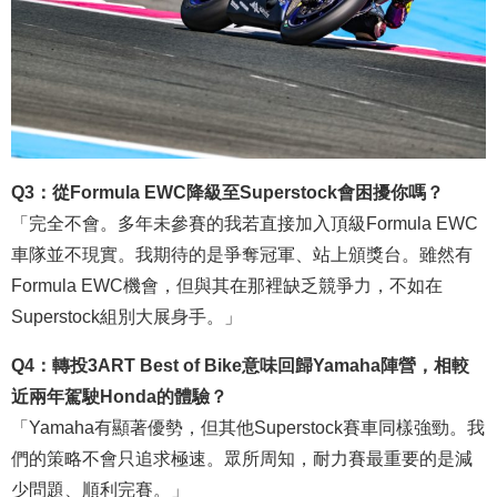
Q3：從Formula EWC降級至Superstock會困擾你嗎？
「完全不會。多年未參賽的我若直接加入頂級Formula EWC
車隊並不現實。我期待的是爭奪冠軍、站上頒獎台。雖然有
Formula EWC機會，但與其在那裡缺乏競爭力，不如在
Superstock組別大展身手。」
Q4：轉投3ART Best of Bike意味回歸Yamaha陣營，相較
近兩年駕駛Honda的體驗？
「Yamaha有顯著優勢，但其他Superstock賽車同樣強勁。我
們的策略不會只追求極速。眾所周知，耐力賽最重要的是減
少問題、順利完賽。」