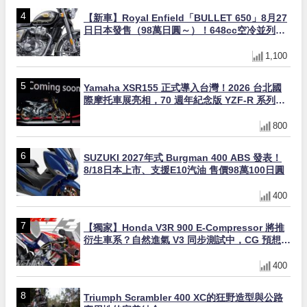
【新車】Royal Enfield「BULLET 650」8月27
日日本發售（98萬日圓～）！648cc空冷並列雙
缸×虎眼指示燈×砲筒黑/戰艦藍兩色
1,100
Yamaha XSR155 正式導入台灣！2026 台北國
際摩托車展亮相，70 週年紀念版 YZF-R 系列限
量追加販售
800
SUZUKI 2027年式 Burgman 400 ABS 發表！
8/18日本上市、支援E10汽油 售價98萬100日圓
400
【獨家】Honda V3R 900 E-Compressor 將推
衍生車系？自然進氣 V3 同步測試中，CG 預想曝
光！
400
Triumph Scrambler 400 XC的狂野造型與公路