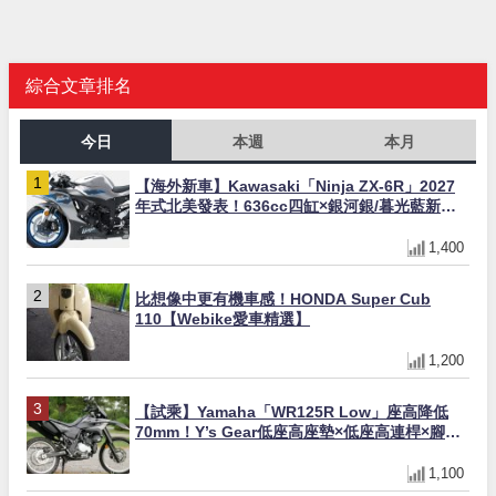
綜合文章排名
今日
本週
本月
【海外新車】Kawasaki「Ninja ZX-6R」2027
年式北美發表！636cc四缸×銀河銀/暮光藍新色
×KTRC/KIBS電控，11,599美元起
1,400
比想像中更有機車感！HONDA Super Cub
110【Webike愛車精選】
1,200
【試乘】Yamaha「WR125R Low」座高降低
70mm！Y’s Gear低座高座墊×低座高連桿×腳踏
著地感大幅改善，越野初學者推薦
1,100