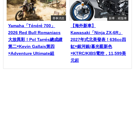
賽事消息
新車．絕版車
Yamaha「Ténéré 700」
【海外新車】
2026 Red Bull Romaniacs
Kawasaki「Ninja ZX-6R」
大放異彩！Pol Tarrés總成績
2027年式北美發表！636cc四
第二×Kevin Gallais第四
缸×銀河銀/暮光藍新色
×Adventure Ultimate組
×KTRC/KIBS電控，11,599美
元起