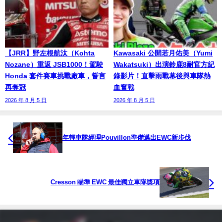
【JRR】野左根航汰（Kohta
Kawasaki 公開若月佑美（Yumi
Nozane）重返 JSB1000！駕駛
Wakatsuki）出演鈴鹿8耐官方紀
Honda 套件賽車挑戰廠車，誓言
錄影片！直擊雨戰幕後與車隊熱
再奪冠
血奮戰
2026 年 8 月 5 日
2026 年 8 月 5 日
年輕車隊經理Pouvillon準備邁出EWC新步伐
Cresson 瞄準 EWC 最佳獨立車隊獎項