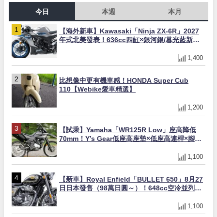
今日
本週
本月
【海外新車】Kawasaki「Ninja ZX-6R」2027
年式北美發表！636cc四缸×銀河銀/暮光藍新色
×KTRC/KIBS電控，11,599美元起
1,400
比想像中更有機車感！HONDA Super Cub
110【Webike愛車精選】
1,200
【試乘】Yamaha「WR125R Low」座高降低
70mm！Y’s Gear低座高座墊×低座高連桿×腳踏
著地感大幅改善，越野初學者推薦
1,100
【新車】Royal Enfield「BULLET 650」8月27
日日本發售（98萬日圓～）！648cc空冷並列雙
缸×虎眼指示燈×砲筒黑/戰艦藍兩色
1,100