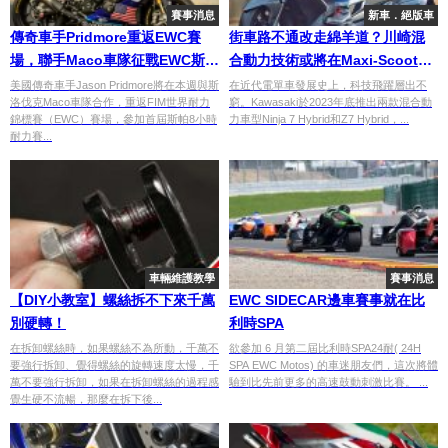
賽事消息
新車．絕版車
傳奇車手Pridmore重返EWC賽
街車路不通改走綿羊道？川崎混
場，聯手Maco車隊征戰EWC斯帕
合動力技術或將在Maxi-Scooter
8小時耐力賽！
上重生
美國傳奇車手Jason Pridmore將在本週與斯
在近代電單車發展史上，科技飛躍層出不
洛伐克Maco車隊合作，重返FIM世界耐力
窮。Kawasaki於2023年底推出兩款混合動
錦標賽（EWC）賽場，參加首屆斯帕8小時
力車型Ninja 7 Hybrid和Z7 Hybrid，...
耐力賽...
車輛維護教學
賽事消息
【DIY小教室】螺絲拆不下來千萬
EWC SIDECAR邊車賽事就在比
別硬轉！
利時SPA
在拆卸螺絲時，如果螺絲不為所動，千萬不
欲參加 6 月第二屆比利時SPA24耐( 24H
要強行拆卸、覺得螺絲的旋轉速度太慢，千
SPA EWC Motos) 的車迷朋友們，這次將體
萬不要強行拆卸，如果在拆卸螺絲的過程感
驗到比先前更多的高速鼓動刺激比賽。 ...
覺生硬不流暢，那麼在拆下後...