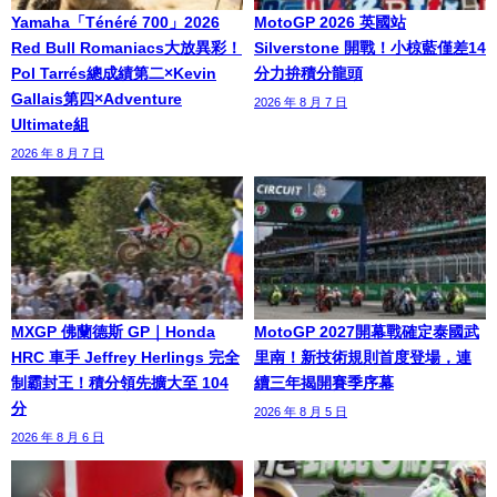
Yamaha「Ténéré 700」2026
MotoGP 2026 英國站
Red Bull Romaniacs大放異彩！
Silverstone 開戰！小椋藍僅差14
Pol Tarrés總成績第二×Kevin
分力拚積分龍頭
Gallais第四×Adventure
2026 年 8 月 7 日
Ultimate組
2026 年 8 月 7 日
MXGP 佛蘭德斯 GP｜Honda
MotoGP 2027開幕戰確定泰國武
HRC 車手 Jeffrey Herlings 完全
里南！新技術規則首度登場，連
制霸封王！積分領先擴大至 104
續三年揭開賽季序幕
分
2026 年 8 月 5 日
2026 年 8 月 6 日