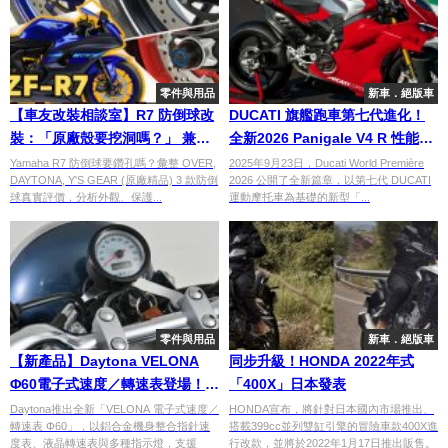
零件與用品
新車．絕版車
【車友改裝相談室】R7 防倒球改
DUCATI 旗艦跑車第七代進化！
裝：「原廠殼要挖洞嗎？」 兼顧
全新2026 Panigale V4 R 性能、
「保護力」與「車身美學」的終
空力全面進化
Yamaha R7 防倒球要鑽孔嗎？彙整 OVER,
2025年9月23日，Ducati World Première
DAYTONA, Y'S GEAR (原廠精品) 3 款防倒
2026 公開了全新篇章，以第七代 DUCATI
極解答｜台日車友評價匯總
球真實評價，分析外觀、保護...
運動摩托車為基礎的新型「...
零件與用品
新車．絕版車
【新產品】Daytona VELONA
同步升級！HONDA 2022年式
Φ60電子式速度／轉速表登場！鋁
「400X」日本發表
合金機身整合多功能儀表 對應
Daytona推出全新「VELONA 電子式速度／
HONDA宣布，將針對日本國內市場推出、
轉速表 Φ60」，以鋁合金機身整合指針速
搭載399cc並列雙缸引擎的冒險車款400X進
改裝車與復古車系
度表、液晶轉速表與多種指示燈，支援
行改款，並將於2022年1月17日推出販售。