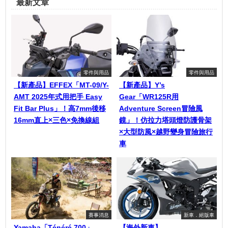
最新文章
零件與用品
零件與用品
【新產品】EFFEX「MT-09/Y-
【新產品】Y’s
AMT 2025年式用把手 Easy
Gear「WR125R用
Fit Bar Plus」！高7mm後移
Adventure Screen冒險風
16mm直上×三色×免換線組
鏡」！仿拉力塔頭燈防護骨架
×大型防風×越野變身冒險旅行
車
賽事消息
新車．絕版車
Yamaha「Ténéré 700」
【海外新車】