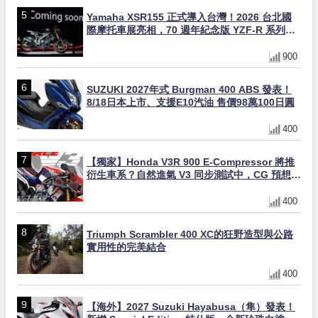
Yamaha XSR155 正式導入台灣！2026 台北國
際摩托車展亮相，70 週年紀念版 YZF-R 系列限
量追加販售
900
SUZUKI 2027年式 Burgman 400 ABS 發表！
8/18日本上市、支援E10汽油 售價98萬100日圓
400
【獨家】Honda V3R 900 E-Compressor 將推
衍生車系？自然進氣 V3 同步測試中，CG 預想曝
光！
400
Triumph Scrambler 400 XC的狂野造型與公路
實用性的完美結合
400
【海外】2027 Suzuki Hayabusa（隼）發表！