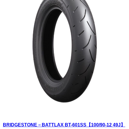
BRIDGESTONE－BATTLAX BT-601SS【100/90-12 49J】