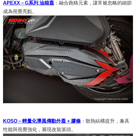
APEXX－G系列 油箱蓋
：
融合跑格元素，讓常被忽略的細節
成為視覺亮點。
KOSO－輕量化導風傳動外蓋 + 膠條
：
散熱結構提升，兼具
性能與視覺強化，展現改裝派頭。