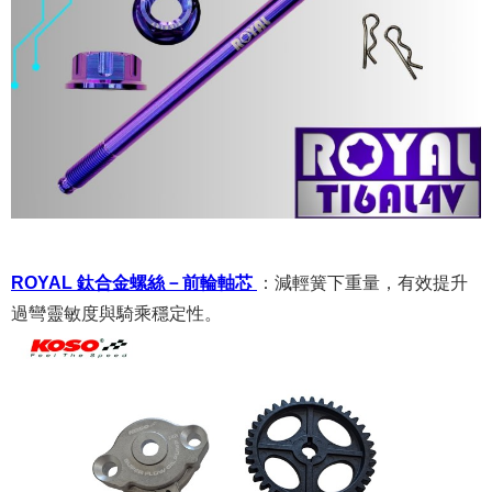
ROYAL 鈦合金螺絲－前輪軸芯
：
減輕簧下重量，有效提升
過彎靈敏度與騎乘穩定性。