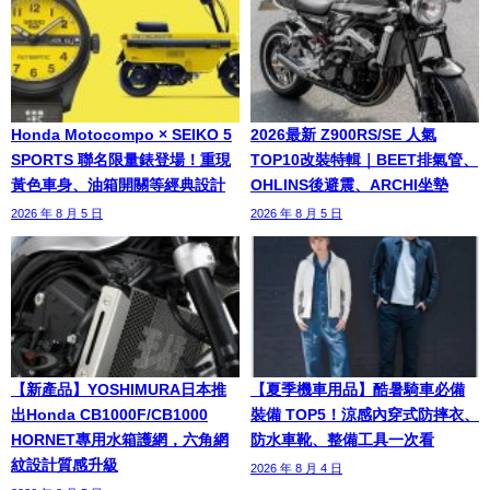
Honda Motocompo × SEIKO 5
2026最新 Z900RS/SE 人氣
SPORTS 聯名限量錶登場！重現
TOP10改裝特輯｜BEET排氣管、
黃色車身、油箱開關等經典設計
OHLINS後避震、ARCHI坐墊
2026 年 8 月 5 日
2026 年 8 月 5 日
【新產品】YOSHIMURA日本推
【夏季機車用品】酷暑騎車必備
出Honda CB1000F/CB1000
裝備 TOP5！涼感內穿式防摔衣、
HORNET專用水箱護網，六角網
防水車靴、整備工具一次看
紋設計質感升級
2026 年 8 月 4 日