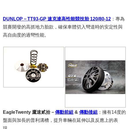
DUNLOP－TT93-GP 速克達高性能競技胎 120/80-12
：
專為
競賽開發的高抓地力胎款，確保車體切入彎道時的安定性與
高自由度的過彎性能。
EagleTwenty 鷹速貳拾－
傳動前組
&
傳動後組
：
擁有14度的
盤面與加長的普利溝槽，提升車輛在延伸以及反應上的表
現。