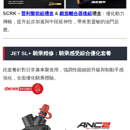
SCRK－
普利盤前組禮盒
&
鍛造離合器後組
禮盒
：
優化動力
傳輸，提升起步加速與中段延伸性，帶來更靈敏的油門反
應。
JET SL+ 騎乘精修：騎乘感受綜合優化套餐
此套餐針對日常兼車聚使用，強調性能細節升級與制動手感
強化，全面優化騎乘體驗。