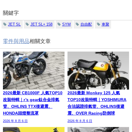
關鍵字
JET SL
JET SL+ 158
SYM
自由配
車聚
零件與用品
相關文章
2026最新 CB1000F 人氣TOP10
2026最新 Monkey 125 人氣
改裝特輯｜r’s gear鈦合金排氣
TOP10改裝特輯｜YOSHIMURA
管、OHLINS TTX後避震、
合法認證排氣管、OHLINS後避
HONDA頭燈整流罩
震、OVER Racing防倒球
2026 年 8 月 6 日
2026 年 8 月 6 日