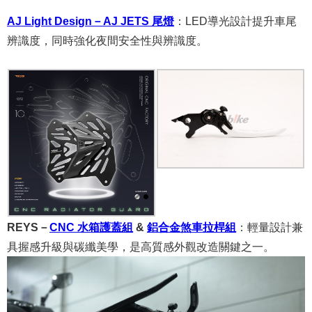
AJ Light Design－AJ JETS 尾燈
：
LED導光設計提升車尾
辨識度，同時強化夜間安全性與辨識度。
REYS－
CNC 水箱護蓋組
&
鋁合金煞車拉桿組
：
輕量設計兼
具握感升級與碳纖美學，是高質感外觀改造關鍵之一。