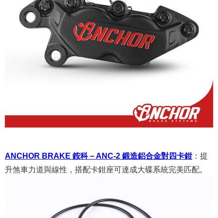
ANCHOR BRAKE 銨科－ANC-2 鍛造鋁合金對四卡鉗
：
提
升煞車力道與線性，搭配卡鉗座可達成大碟系統完美匹配。