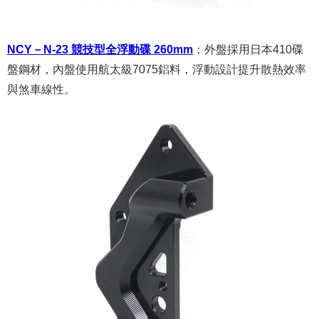
NCY－N-23 競技型全浮動碟 260mm
：
外盤採用日本410碟
盤鋼材，內盤使用航太級7075鋁料，浮動設計提升散熱效率
與煞車線性。