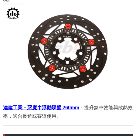
達建工業－惡魔半浮動碟盤 260mm
：
提升煞車效能與散熱效
率，適合長途或賽道使用。