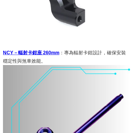
NCY－輻射卡鉗座 260mm
：
專為輻射卡鉗設計，確保安裝
穩定性與煞車效能。