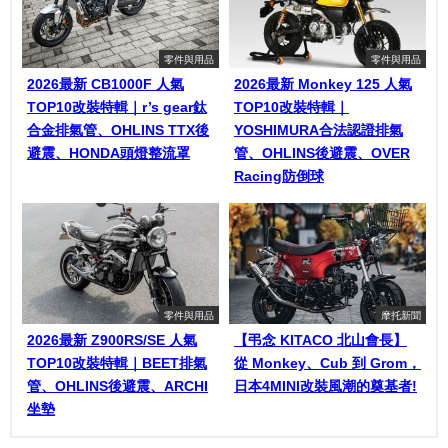
零件與用品
零件與用品
2026最新 CB1000F 人氣
2026最新 Monkey 125 人氣
TOP10改裝特輯｜r’s gear鈦
TOP10改裝特輯｜
合金排氣管、OHLINS TTX後
YOSHIMURA合法認證排氣
避震、HONDA頭燈整流罩
管、OHLINS後避震、OVER
Racing防倒球
零件與用品
摩托新聞
2026最新 Z900RS/SE 人氣
【弔念 KITACO 北山會長】
TOP10改裝特輯｜BEET排氣
從 Monkey、Cub 到 Grom，
管、OHLINS後避震、ARCHI
日本4MINI改裝風潮的奠基者!
坐墊