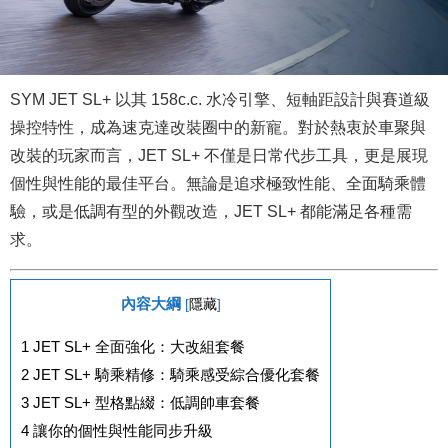
SYM JET SL+ 以其 158c.c. 水冷引擎、短軸距設計與賽道級
操控特性，成為速克達改裝圈中的新寵。
對於熱衷於車聚與
改裝的玩家而言，JET SL+ 不僅是日常代步工具，更是展現
個性與性能的最佳平台。
無論是追求極致性能、全面騎乘體
驗，或是低調有型的外觀改造，JET SL+ 都能滿足各種需
求。
內容大綱
[
隱藏
]
1
JET SL+ 全面強化：大改組套餐
2
JET SL+ 騎乘精修：騎乘感受綜合優化套餐
3
JET SL+ 型格點綴：低調帥車套餐
4
讓你的個性與性能同步升級