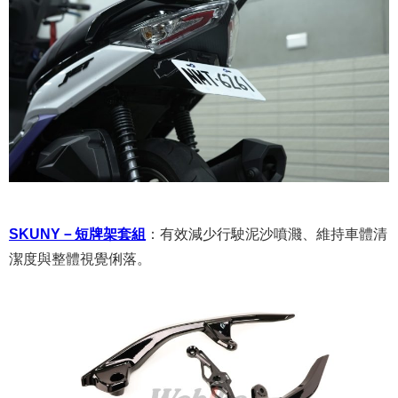
SKUNY－短牌架套組
：
有效減少行駛泥沙噴濺、維持車體清
潔度與整體視覺俐落。