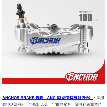
ANCHOR BRAKE 銨科－ANC-83 鍛造輻射對四卡鉗
：
採用
異徑活塞設計，搭配鋁合金十字散熱鰭片，提升連續重煞時