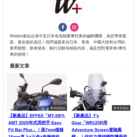
Webike集結台港中及日本各地熱愛摩托車的編輯團隊，為您帶來最
新、最全面的資訊！我們涵蓋來自日本、香港、中國大陸和台灣的
業界動態、新車發布、騎行活動等精彩內容，滿足您對電單車/摩托
車的熱情！
最新文章
零件與用品
零件與用品
【新產品】EFFEX「MT-09/Y-
【新產品】Y’s
AMT 2025年式用把手 Easy
Gear「WR125R用
Fit Bar Plus」！高7mm後移
Adventure Screen冒險風
16mm直上×三色×免換線組
鏡」！仿拉力塔頭燈防護骨架