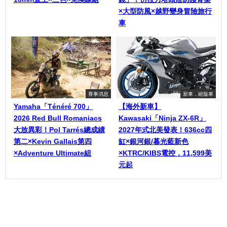
×大型防風×越野變身冒險旅行
車
賽事消息
新車．絕版車
Yamaha「Ténéré 700」
【海外新車】
2026 Red Bull Romaniacs
Kawasaki「Ninja ZX-6R」
大放異彩！Pol Tarrés總成績
2027年式北美發表！636cc四
第二×Kevin Gallais第四
缸×銀河銀/暮光藍新色
×Adventure Ultimate組
×KTRC/KIBS電控，11,599美
元起