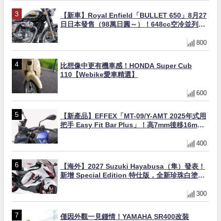
【新車】Royal Enfield「BULLET 650」8月27
日日本發售（98萬日圓～）！648cc空冷並列雙
缸×虎眼指示燈×砲筒黑/戰艦藍兩色
800
比想像中更有機車感！HONDA Super Cub
110【Webike愛車精選】
600
【新產品】EFFEX「MT-09/Y-AMT 2025年式用
把手 Easy Fit Bar Plus」！高7mm後移16mm
直上×三色×免換線組
400
【海外】2027 Suzuki Hayabusa（隼）發表！
新增 Special Edition 特仕版，全新珍珠白塗裝
與專屬配備登場
300
僅因外觀一見鍾情！YAMAHA SR400改裝