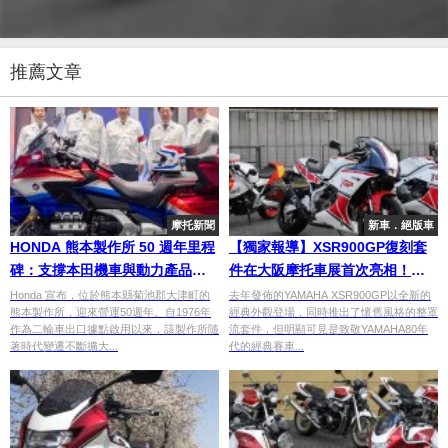
推薦文章
摩托新聞
新車．絕版車
HONDA 熊本製作所 50 週年里程
【獨家報導】XSR900GP復刻套
碑：支撐本田機車與動力產品的
件在大阪摩托車展首次亮相！重
關鍵生產基地
現80年代經典跑車外觀
Honda 宣布，位於熊本縣菊池郡大津町的
去年發佈的YAMAHA XSR900GP以全新的
熊本製作所，迎來營運50週年。自1976年
經典外觀登場，同時推出了懷舊風格的整罩
作為二輪車出口據點啟用以來，該製作所隨
流套件，但明顯可見是致敬YAMAHA80年
著時代變遷不斷擴大...
代的經典賽車...