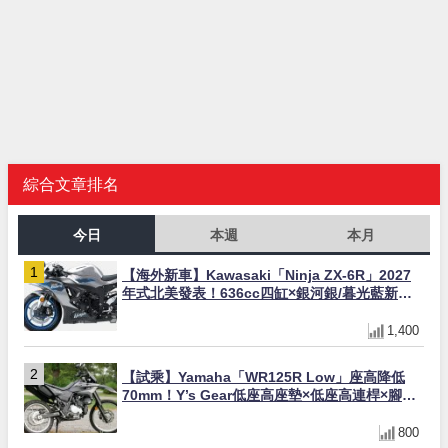
綜合文章排名
今日
本週
本月
【海外新車】Kawasaki「Ninja ZX-6R」2027
年式北美發表！636cc四缸×銀河銀/暮光藍新色
×KTRC/KIBS電控，11,599美元起
1,400
【試乘】Yamaha「WR125R Low」座高降低
70mm！Y’s Gear低座高座墊×低座高連桿×腳踏
著地感大幅改善，越野初學者推薦
800