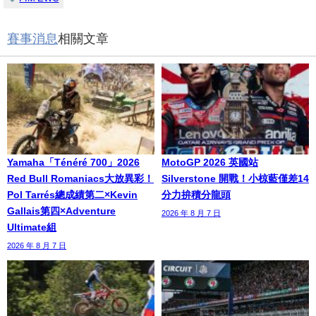
賽事消息
相關文章
Yamaha「Ténéré 700」2026
MotoGP 2026 英國站
Red Bull Romaniacs大放異彩！
Silverstone 開戰！小椋藍僅差14
Pol Tarrés總成績第二×Kevin
分力拚積分龍頭
Gallais第四×Adventure
2026 年 8 月 7 日
Ultimate組
2026 年 8 月 7 日