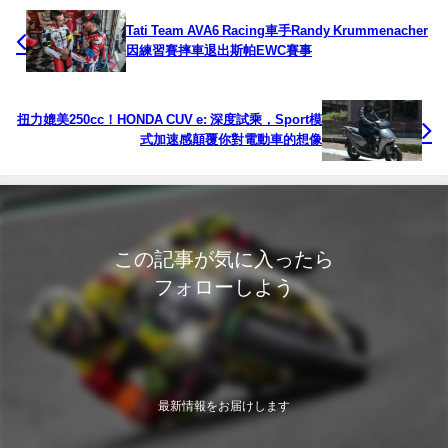
Tati Team AVA6 Racing車手Randy Krummenacher
因練習賽摔車退出斯帕EWC賽事
扭力媲美250cc！HONDA CUV e: 深度試乘，Sport模
式加速感顛覆你對電動車的想像
この記事が気に入ったら
フォローしよう
最新情報をお届けします