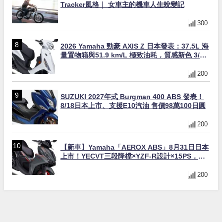
Tracker風格｜ 女車主的機車人生蛻變記
300
2026 Yamaha 勁豪 AXIS Z 日本發表：37.5L 海
量置物箱與51.9 km/L 極致油耗，質感新色 3/31
上市！
200
SUZUKI 2027年式 Burgman 400 ABS 發表！
8/18日本上市、支援E10汽油 售價98萬100日圓
200
【新車】Yamaha「AEROX ABS」8月31日日本
上市！YECVT三段降檔×YZF-R設計×15PS，最
接近超跑的155cc速克達
200