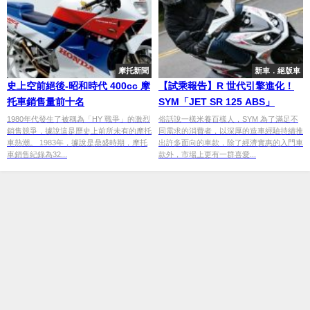
摩托新聞
新車．絕版車
史上空前絕後-昭和時代 400cc 摩
【試乘報告】R 世代引擎進化！
托車銷售量前十名
SYM「JET SR 125 ABS」
1980年代發生了被稱為「HY 戰爭」的激烈
俗話說一樣米養百樣人，SYM 為了滿足不
銷售競爭，據說這是歷史上前所未有的摩托
同需求的消費者，以深厚的造車經驗持續推
車熱潮。 1983年，據說是鼎盛時期，摩托
出許多面向的車款，除了經濟實惠的入門車
車銷售紀錄為32...
款外，市場上更有一群喜愛...