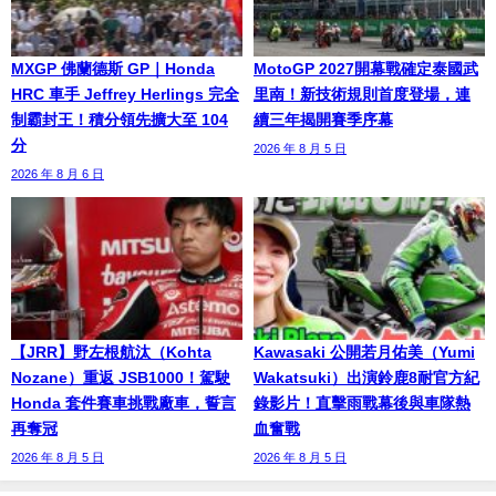
MXGP 佛蘭德斯 GP｜Honda
MotoGP 2027開幕戰確定泰國武
HRC 車手 Jeffrey Herlings 完全
里南！新技術規則首度登場，連
制霸封王！積分領先擴大至 104
續三年揭開賽季序幕
分
2026 年 8 月 5 日
2026 年 8 月 6 日
【JRR】野左根航汰（Kohta
Kawasaki 公開若月佑美（Yumi
Nozane）重返 JSB1000！駕駛
Wakatsuki）出演鈴鹿8耐官方紀
Honda 套件賽車挑戰廠車，誓言
錄影片！直擊雨戰幕後與車隊熱
再奪冠
血奮戰
2026 年 8 月 5 日
2026 年 8 月 5 日