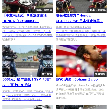
新車．絕版車
新車．絕版車
【車主有話說】享受退休生活
環保法規壓力？Honda
HONDA「CB1300SB」
CB1300SF/SB 日本停止接單，經
典街車恐成絕響
Webike在線上社交平臺舉辦的 【車主有話
經典日系直列四缸街車 Honda
說】 活動正火熱進行中！這次由「きっち
CB1300SF/SB 傳出停產消息！據報導，該
ょむさん」分享他與HONDA CB1300SB的
車型經銷商訂單已全數截止，超過 30 年的
騎乘故事！...
傳奇歷史可能就此...
摩托新聞
賽事消息
5000元升級羊皮龍！SYM「JET
EWC 訪談：Johann Zarco
SL」直上DRG汽缸
MotoGP明星車手Johann Zarco將挑戰FIM
世界耐力錦標賽日本站的連霸紀錄。這位
大家好，我是大叔。 自從 Yamaha Cygnus
34歲的法國車手在備戰第46屆可口可樂鈴
Gryphus 問世後，國內 125 c.c. 級距運動
鹿8小時...
速克達也進化至「水冷系統」的...