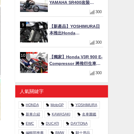
YAMAHA SR400改裝
Tracker風格｜ 女車主的機車
300
人生蛻變記
【新產品】YOSHIMURA日
本推出Honda
CB1000F/CB1000 HORNET
300
專用水箱護網，六角網紋設
計質感升級
【獨家】Honda V3R 900 E-
Compressor 將推衍生車
系？自然進氣 V3 同步測試
300
中，CG 預想曝光！
人氣關鍵字
HONDA
MotoGP
YOSHIMURA
新車介紹
KAWASAKI
名車圖鑑
EWC
DUCATI
DAYTONA
編輯部推薦
BMW
騎士用品