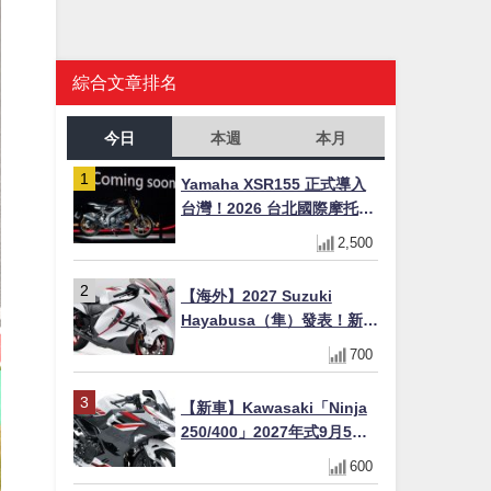
綜合文章排名
今日
本週
本月
Yamaha XSR155 正式導入
台灣！2026 台北國際摩托車
展亮相，70 週年紀念版
2,500
YZF-R 系列限量追加販售
【海外】2027 Suzuki
Hayabusa（隼）發表！新增
Special Edition 特仕版，全
700
新珍珠白塗裝與專屬配備登
場
【新車】Kawasaki「Ninja
250/400」2027年式9月5日
日本發售！新塗裝登場×價格
600
不變×輔助滑動式離合器