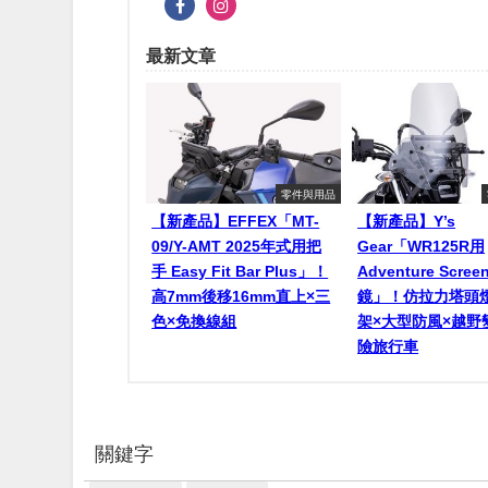
最新文章
零件與用品
【新產品】EFFEX「MT-
【新產品】Y’s
09/Y-AMT 2025年式用把
Gear「WR125R用
手 Easy Fit Bar Plus」！
Adventure Scr
高7mm後移16mm直上×三
鏡」！仿拉力塔頭
色×免換線組
架×大型防風×越野
險旅行車
關鍵字