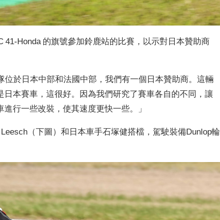
Dafy-RAC 41-Honda 的旗號參加鈴鹿站的比賽，以示對日本贊助商
：「車隊位於日本中部和法國中部，我們有一個日本贊助商。這輛
是日本賽車，這很好。因為我們研究了賽車各自的不同，讓
車進行一些改裝，使其速度更快一些。」
hris Leesch（下圖）和日本車手石塚健搭檔，駕駛裝備Dunlop