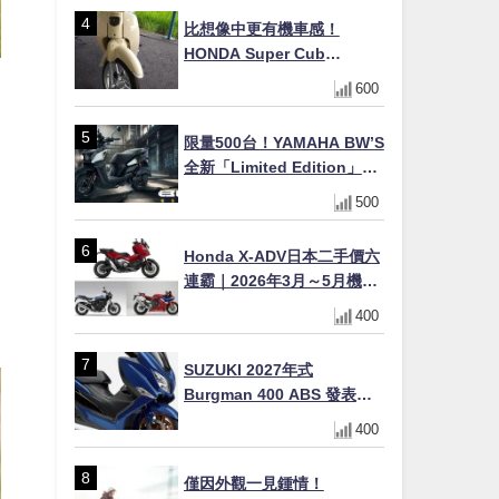
×LED頭燈標配
比想像中更有機車感！
HONDA Super Cub
110【Webike愛車精選】
600
限量500台！YAMAHA BW’S
全新「Limited Edition」都
市探索限定色 GOOPiMADE
500
聯名包同步登場
Honda X-ADV日本二手價六
連霸｜2026年3月～5月機車
輪
轉售排行榜 CBR1000RR-R
400
FIREBLADE SP首度躋身前
十
SUZUKI 2027年式
Burgman 400 ABS 發表！
8/18日本上市、支援E10汽油
400
售價98萬100日圓
僅因外觀一見鍾情！