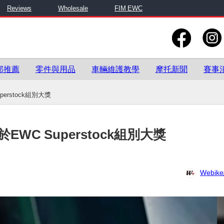
Reviews
Wholesale
FIM EWC
部推薦
零件與用品
車輛維護教學
摩托新聞
賽事
perstock組別大獎
於EWC Superstock組別大獎
Webi