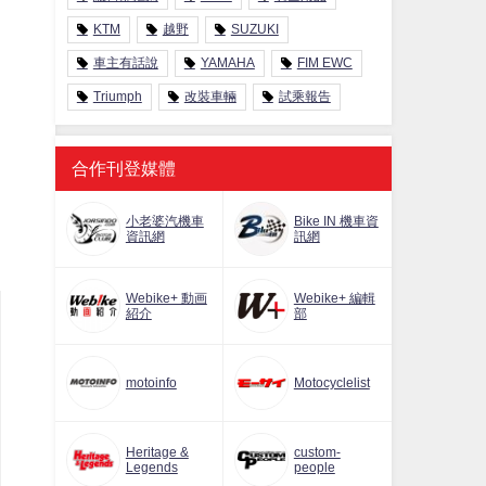
KTM
越野
SUZUKI
車主有話說
YAMAHA
FIM EWC
Triumph
改裝車輛
試乘報告
合作刊登媒體
小老婆汽機車
Bike IN 機車資
資訊網
訊網
Webike+ 動画
Webike+ 編輯
紹介
部
motoinfo
Motocyclelist
Heritage &
custom-
Legends
people