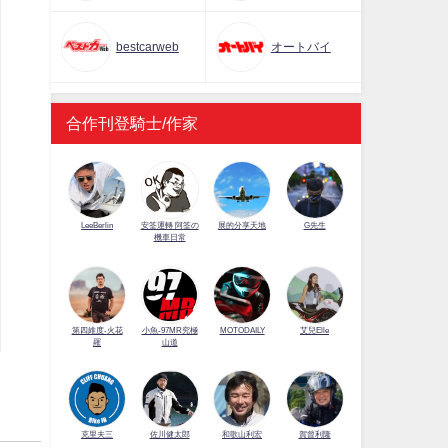
bestcarweb
オートバイ
合作刊登騎士/作家
LeeBerlin
安筌運轉 阿筌の
展的分享天地
G先生
機車日常
第四維度-火花
小魚-97MR究極
MOTODAILY
艾兒Elle
羅
山道
佐川健太郎
克里夫三
和歌山利宏
賀曾利隆