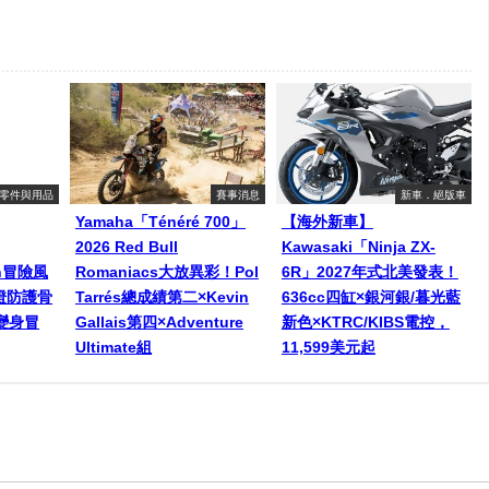
零件與用品
賽事消息
新車．絕版車
Yamaha「Ténéré 700」
【海外新車】
2026 Red Bull
Kawasaki「Ninja ZX-
een冒險風
Romaniacs大放異彩！Pol
6R」2027年式北美發表！
燈防護骨
Tarrés總成績第二×Kevin
636cc四缸×銀河銀/暮光藍
變身冒
Gallais第四×Adventure
新色×KTRC/KIBS電控，
Ultimate組
11,599美元起