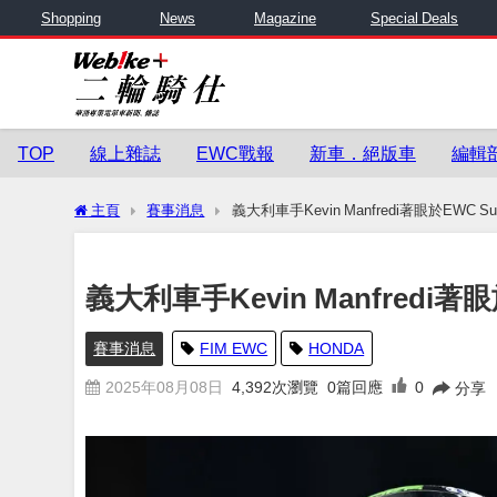
Shopping
News
Magazine
Special Deals
TOP
線上雜誌
EWC戰報
新車．絕版車
編輯
主頁
賽事消息
義大利車手Kevin Manfredi著眼於EWC Su
義大利車手Kevin Manfredi著眼
賽事消息
FIM EWC
HONDA
2025年08月08日
4,392
次瀏覽
0篇回應
0
分享