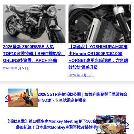
2026最新 Z900RS/SE 人氣
【新產品】YOSHIMURA日本推
TOP10改裝特輯｜BEET排氣管、
出Honda CB1000F/CB1000
OHLINS後避震、ARCHI坐墊
HORNET專用水箱護網，六角網
紋設計質感升級
2026 年 8 月 5 日
2026 年 8 月 5 日
2026 SSTR完整活動公開｜賀曾利隆參與千里濱舞台
HINO達卡卡車試乘企劃曝光
【活動直擊】第18屆多摩Monkey Meeting創下560台
參加紀錄！日本最大Monkey車聚再掀改裝熱潮