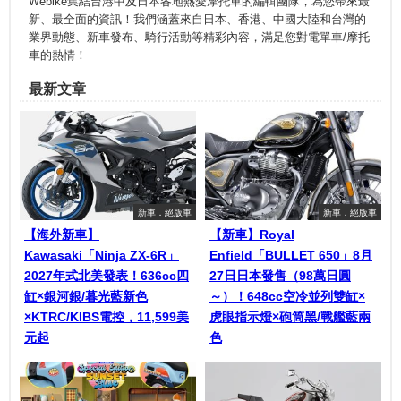
Webike集結台港中及日本各地熱愛摩托車的編輯團隊，為您帶來最
新、最全面的資訊！我們涵蓋來自日本、香港、中國大陸和台灣的
業界動態、新車發布、騎行活動等精彩內容，滿足您對電單車/摩托
車的熱情！
最新文章
新車．絕版車
新車．絕版車
【海外新車】
【新車】Royal
Kawasaki「Ninja ZX-6R」
Enfield「BULLET 650」8月
2027年式北美發表！636cc四
27日日本發售（98萬日圓
缸×銀河銀/暮光藍新色
～）！648cc空冷並列雙缸×
×KTRC/KIBS電控，11,599美
虎眼指示燈×砲筒黑/戰艦藍兩
元起
色