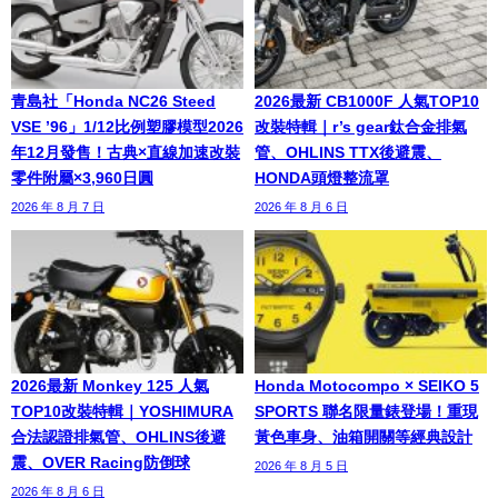
青島社「Honda NC26 Steed
2026最新 CB1000F 人氣TOP10
VSE ’96」1/12比例塑膠模型2026
改裝特輯｜r’s gear鈦合金排氣
年12月發售！古典×直線加速改裝
管、OHLINS TTX後避震、
零件附屬×3,960日圓
HONDA頭燈整流罩
2026 年 8 月 7 日
2026 年 8 月 6 日
2026最新 Monkey 125 人氣
Honda Motocompo × SEIKO 5
TOP10改裝特輯｜YOSHIMURA
SPORTS 聯名限量錶登場！重現
合法認證排氣管、OHLINS後避
黃色車身、油箱開關等經典設計
震、OVER Racing防倒球
2026 年 8 月 5 日
2026 年 8 月 6 日