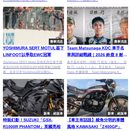
賽事消息
賽事消息
YOSHIMURA SERT MOTUL簽下
Team Matsunaga KDC 車手名
LINFOOT以爭取EWC冠軍
單與詳細戰績｜2026 鈴鹿 8 耐與
全日本賽事
Yoshimura SERT Motul 宣佈其四位車手將
車手基本資料—羽根 巧 姓名（假名）：羽
參加2024年共四回合的FIM世界耐力錦標
根 巧（はね たくみ） 英文姓名：Takumi
賽，這是日本Yoshimura與法國Su...
Hane 所屬車隊：Team Matsunaga K...
新車．絕版車
新車．絕版車
特裝幻影！SUZUKI「GSX-
【車主有話說】棱角分明的車體
R1000R PHANTOM」英國亮相
風格 KAWASAKI「Z400GP」