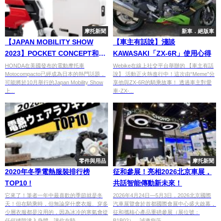
摩托新聞
新車．絕版車
【JAPAN MOBILITY SHOW
【車主有話說】淺談
2023】POCKET CONCEPT和
KAWASAKI「ZX-6R」使用心得
MOTOCOMPACTO：電動時代的
HONDA在美國發布的電動摩托車
Webike在線上社交平台舉辦的 【車主有話
Motocompacto已經成為日本的熱門話題，
說】 活動正火熱進行中！這次由“Meme”分
折疊摩托車
可能將於10月舉行的Japan Mobility Show
享他與ZX-6R的騎乘故事！ 透過車主對愛
上...
車-ZX-...
零件與用品
摩托新聞
2020年冬季電熱服裝排行榜
征和參展！亮相2026北京車展，
TOP10 !
共話智能傳動新未來！
它來了！筆者一年中最喜歡的季節就是冬
2026年4月24日—5月3日，2026北京國際
天！但在騎乘時，但無論穿什麽衣服、穿多
汽車展覽會於首都國際會展中心盛大啟幕，
少層衣服都是沒用的，因為冰冷的寒氣會從
征和攜核心產品重磅參展（展位號：
任何縫隙滲入身體，讓你在騎...
B1B02），誠邀您蒞...