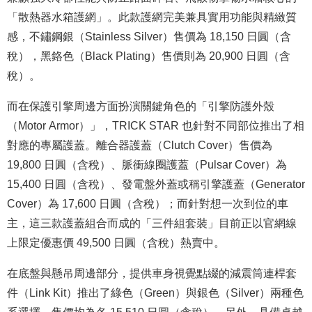
「散熱器水箱護網」。此款護網完美兼具實用功能與精緻質
感，不鏽鋼銀（Stainless Silver）售價為 18,150 日圓（含
稅），黑鉻色（Black Plating）售價則為 20,900 日圓（含
稅）。
而在保護引擎周邊方面扮演關鍵角色的「引擎防護外殼
（Motor Armor）」，TRICK STAR 也針對不同部位推出了相
對應的專屬護蓋。離合器護蓋（Clutch Cover）售價為
19,800 日圓（含稅）、脈衝線圈護蓋（Pulsar Cover）為
15,400 日圓（含稅）、發電盤外蓋或稱引擎護蓋（Generator
Cover）為 17,600 日圓（含稅）；而針對想一次到位的車
主，這三款護蓋組合而成的「三件組套裝」目前正以官網線
上限定優惠價 49,500 日圓（含稅）熱賣中。
在底盤與懸吊周邊部分，提供車身視覺點綴的減震筒連桿套
件（Link Kit）推出了綠色（Green）與銀色（Silver）兩種色
系選擇，售價均為各 15,510 日圓（含稅）。另外，具備卓越