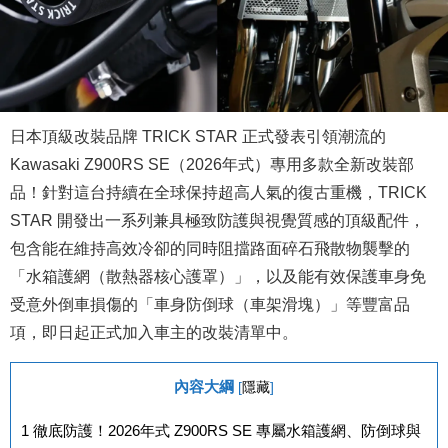
日本頂級改裝品牌 TRICK STAR 正式發表引領潮流的
Kawasaki Z900RS SE（2026年式）專用多款全新改裝部
品！針對這台持續在全球保持超高人氣的復古重機，TRICK
STAR 開發出一系列兼具極致防護與視覺質感的頂級配件，
包含能在維持高效冷卻的同時阻擋路面碎石飛散物襲擊的
「水箱護網（散熱器核心護罩）」，以及能有效保護車身免
受意外倒車損傷的「車身防倒球（車架滑塊）」等豐富品
項，即日起正式加入車主的改裝清單中。
內容大綱
[
隱藏
]
1
徹底防護！2026年式 Z900RS SE 專屬水箱護網、防倒球與