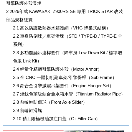
引擎防護外殼登場
2
2026年式 KAWASAKI Z900RS SE 專用 TRICK STAR 改裝
部品規格總覽
2.1
高效防護散熱器水箱護網（VHG 蜂巢式結構）
2.2
車身防倒球／車架滑塊（STD / TYPE-D / TYPE-E 全
系列）
2.3
多功能懸吊連桿套件（降車身 Low Down Kit / 標準增
色版 Link Kit）
2.4
輕量化精鋼引擎防護外殼（Motor Armor）
2.5
全 CNC 一體切削副車架/引擎保桿（Sub Frame）
2.6
鋁合金引擎減震吊架套件（Engine Hanger Set）
2.7
燒鈦色頂級鈦合金水箱水管（Titanium Radiator Pipe）
2.8
前輪軸防倒球（Front Axle Slider）
2.9
前輪軸滑塊
2.10
精工陽極機油加注口蓋（Oil Filler Cap）