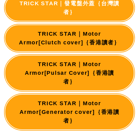
TRICK STAR｜發電盤外蓋｛台灣讀
者｝
TRICK STAR｜Motor
Armor[Clutch cover]｛香港讀者｝
TRICK STAR｜Motor
Armor[Pulsar Cover]｛香港讀
者｝
TRICK STAR｜Motor
Armor[Generator cover]｛香港讀
者｝