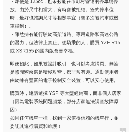
・即使是 125cc，也未必能在市町村營運的停車場停
放。由於尺寸相當大，有時會被拒絕。簽約停車位
時，最好也諮詢尺寸等相關事宜（曾多次被汽車或機
車撞到）。
・雖然擁有能行駛於高架道路、專用道路和高速公路
的潛力，但法律上禁止。想騎乘的人，購買 YZF-R15
或 XSR155 的國內版會更幸福。
即便如此，如果被設計吸引，也可以考慮購買。無論
是悠閒騎乘還是積極攻彎，都非常有趣。通勤使用者
由於擁有豐富的電子控制安全裝置，可以安心使用。
購買時，建議選擇 YSP 等大型經銷商，而非個人店家
（因為電裝系統問題頻繁，部分店家無法調查故障原
因）。
如同任何機車一樣，找到一家值得信賴的機車行，並
委託其進行購買和維護！