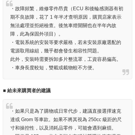
・故障頻繁，維修零件昂貴（ECU 和後輪感測器有初
期不良故障，花了 1 年半才查明原因，購買店家表示
無法處理並拒絕檢查。後煞車燈開關也在半年內故
障，此為保固外項目）。
・電裝系統的安裝等要求嚴格，若未安裝原廠選配的
電源取用線組，幾乎都會發生相容性問題。
此外，安裝時需要拆卸多片整流罩，工資容易偏高。
・車身長度較短，雙載或載物較不方便。
■ 給未來購買者的建議
・如果只是為了購物或日常代步，建議直接選擇速克
達或 Grom 等車款。如果不將其視為 250cc 級距的尺
寸和操控性，以及消耗品零件，可能會遇到麻煩。