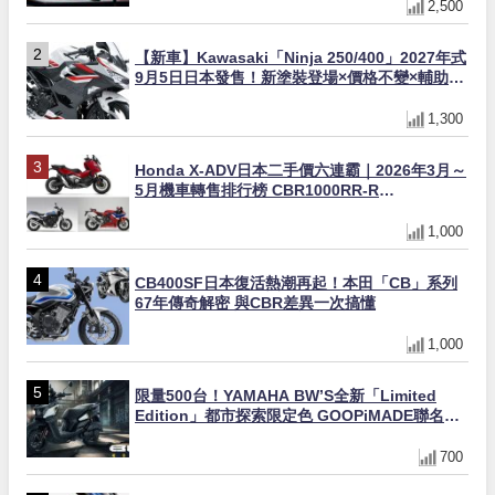
2,500
【新車】Kawasaki「Ninja 250/400」2027年式
9月5日日本發售！新塗裝登場×價格不變×輔助滑
動式離合器×LED頭燈標配
1,300
Honda X-ADV日本二手價六連霸｜2026年3月～
5月機車轉售排行榜 CBR1000RR-R
FIREBLADE SP首度躋身前十
1,000
CB400SF日本復活熱潮再起！本田「CB」系列
67年傳奇解密 與CBR差異一次搞懂
1,000
限量500台！YAMAHA BW’S全新「Limited
Edition」都市探索限定色 GOOPiMADE聯名包
同步登場
700