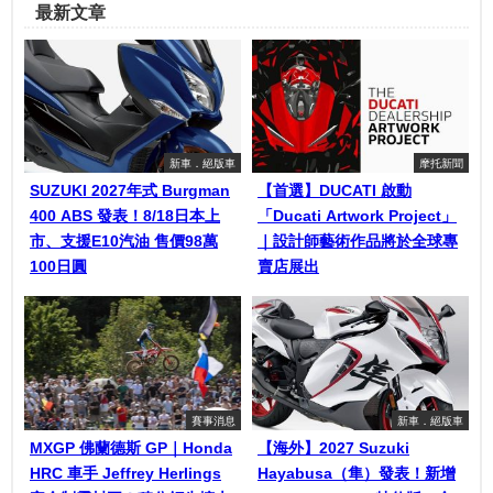
最新文章
新車．絕版車
摩托新聞
SUZUKI 2027年式 Burgman
【首選】DUCATI 啟動
400 ABS 發表！8/18日本上
「Ducati Artwork Project」
市、支援E10汽油 售價98萬
｜設計師藝術作品將於全球專
100日圓
賣店展出
賽事消息
新車．絕版車
MXGP 佛蘭德斯 GP｜Honda
【海外】2027 Suzuki
HRC 車手 Jeffrey Herlings
Hayabusa（隼）發表！新增