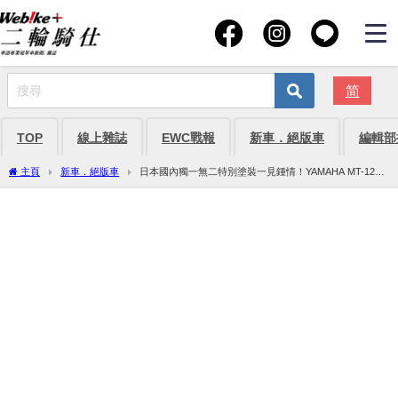
简
TOP
線上雜誌
EWC戰報
新車．絕版車
編輯部
主頁
新車．絕版車
日本國內獨一無二特別塗裝一見鍾情！YAMAHA MT-125
車主實例分享【Webike愛車精選】