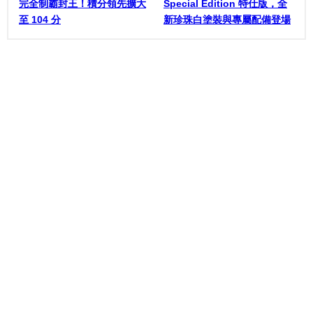
完全制霸封王！積分領先擴大
Special Edition 特仕版，全
至 104 分
新珍珠白塗裝與專屬配備登場