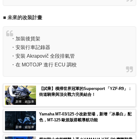
■ 未來的改裝計畫
・加裝後貨架
・安裝行車記錄器
・安裝 Akrapovič 全段排氣管
・在 MOTOJP 進行 ECU 調校
【試乘】橫掃世界冠軍的Supersport 「YZF-R9」：
街道騎乘與頂尖戰力完美結合！
新車．絕版車
Yamaha MT-03/125 小改款登場，新增「冰暴白」配
色，MT-125 歐規版搭載導航功能
新車．絕版車