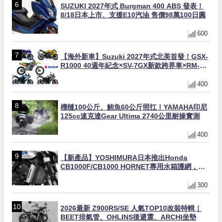
SUZUKI 2027年式 Burgman 400 ABS 發表！
8/18日本上市、支援E10汽油 售價98萬100日圓
600
【海外新車】Suzuki 2027年式北美首發！GSX-
R1000 40週年紀念×SV-7GX新款跨界車×RM-
Z450 Ken Roczen冠軍套件
400
榴槤100公斤、鮪魚60公斤照扛！YAMAHA印尼
125cc速克達Gear Ultima 2740公里耐操實測
400
【新產品】YOSHIMURA日本推出Honda
CB1000F/CB1000 HORNET專用水箱護網，六
角網紋設計質感升級
300
2026最新 Z900RS/SE 人氣TOP10改裝特輯｜
BEET排氣管、OHLINS後避震、ARCHI坐墊