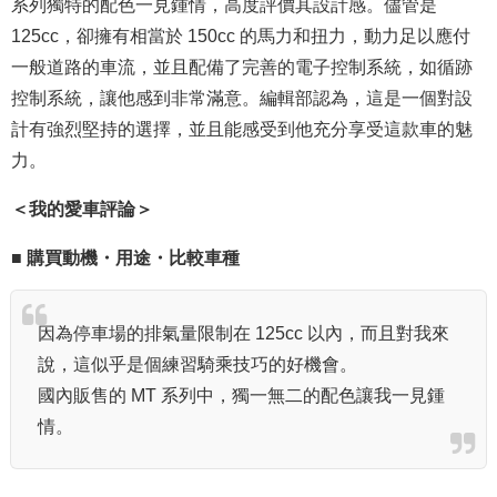
系列獨特的配色一見鍾情，高度評價其設計感。儘管是
125cc，卻擁有相當於 150cc 的馬力和扭力，動力足以應付
一般道路的車流，並且配備了完善的電子控制系統，如循跡
控制系統，讓他感到非常滿意。編輯部認為，這是一個對設
計有強烈堅持的選擇，並且能感受到他充分享受這款車的魅
力。
＜我的愛車評論＞
■ 購買動機・用途・比較車種
因為停車場的排氣量限制在 125cc 以內，而且對我來
說，這似乎是個練習騎乘技巧的好機會。
國內販售的 MT 系列中，獨一無二的配色讓我一見鍾
情。