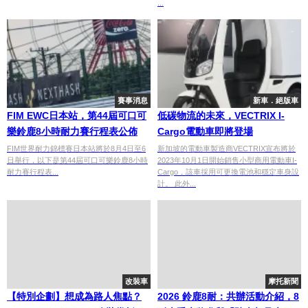
...
賽事消息
新車．絕版車
FIM EWC日本站，第44屆可口可
低碳物流的未來，VECTRIX I-
樂鈴鹿8小時耐力賽行程表公佈
Cargo電動車即將登場
FIM世界耐力錦標賽日本站將於8月4日至6
新加坡的電動車製造商VECTRIX宣布將於
日舉行，以下是第44屆可口可樂鈴鹿8小時
2023年10月1日開始銷售小型商用電動車I-
耐力賽行程表...
Cargo，該車採用可更換電池和穩定車身設
計。 此外...
改裝車
摩托新聞
【特別企劃】想成為路人焦點？
2026 鈴鹿8耐：共辦活動介紹，8