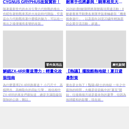
CYGNUS GRYPHUS改裝賞析！
耐車手也將參與「騎車相見大遊
行」／企業與年輕世代交流活動
隨著最新世代的水冷引擎六代勁戰的推出，
2026鈴鹿8耐期間將舉辦兩項周邊活動：8
也昭告著勁戰車系的大改款時代降臨，究竟
耐參賽車手騎乘各車隊塗裝車輛參與「機車
「16-23 ＆ 企業交流會」
這台六代勁戰有著什麼樣的魅力，可以在一
相會遊行」，以及面向16至23歲年輕族群
推出之後便擁有多變的改裝...
的企業交流活動，超過...
零件與用品
摩托新聞
解鎖ZX-4RR賽道潛力：輕量化改
【熱議】擺脫酷熱地獄！夏日避
裝指南
暑對策
為什麼選擇ZX-4RR跑賽道？ 小巧尺寸、高
實在是太熱了！豔陽=騎士的地獄 一年之中
檔懸吊、高轉取向的四缸引擎， 相信相中
最熱的時間，大概是從節氣中的”夏至”開
ZX-4RR的車友們都知道，總是充滿阻礙與
始，往後兩個月就是最炎熱的夏季，但因為
限制的公路，難以...
地球暖和的影響，現在就...