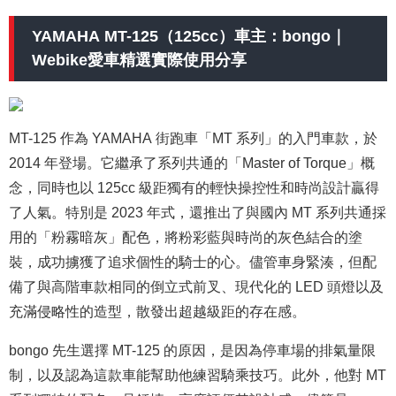
YAMAHA MT-125（125cc）車主：bongo｜
Webike愛車精選實際使用分享
MT-125 作為 YAMAHA 街跑車「MT 系列」的入門車款，於
2014 年登場。它繼承了系列共通的「Master of Torque」概
念，同時也以 125cc 級距獨有的輕快操控性和時尚設計贏得
了人氣。特別是 2023 年式，還推出了與國內 MT 系列共通採
用的「粉霧暗灰」配色，將粉彩藍與時尚的灰色結合的塗
裝，成功擄獲了追求個性的騎士的心。儘管車身緊湊，但配
備了與高階車款相同的倒立式前叉、現代化的 LED 頭燈以及
充滿侵略性的造型，散發出超越級距的存在感。
bongo 先生選擇 MT-125 的原因，是因為停車場的排氣量限
制，以及認為這款車能幫助他練習騎乘技巧。此外，他對 MT