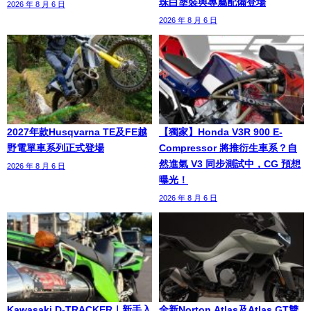
珠白塗裝與專屬配備登場
2026 年 8 月 6 日
2026 年 8 月 6 日
2027年款Husqvarna TE及FE越
【獨家】Honda V3R 900 E-
野電單車系列正式登場
Compressor 將推衍生車系？自
然進氣 V3 同步測試中，CG 預想
2026 年 8 月 6 日
曝光！
2026 年 8 月 6 日
Kawasaki D-TRACKER｜新手入
全新Norton Atlas及Atlas GT雙