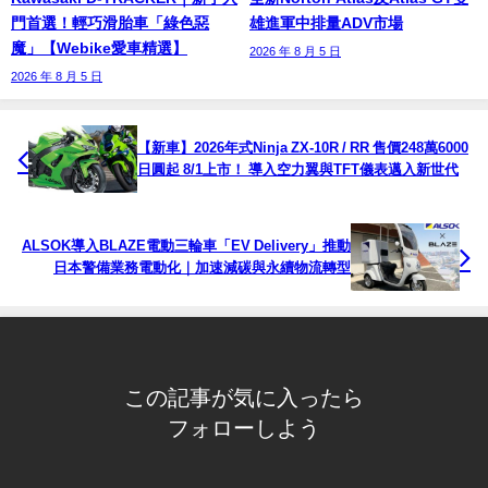
門首選！輕巧滑胎車「綠色惡
雄進軍中排量ADV市場
魔」【Webike愛車精選】
2026 年 8 月 5 日
2026 年 8 月 5 日
【新車】2026年式Ninja ZX-10R / RR 售價248萬6000
日圓起 8/1上市！ 導入空力翼與TFT儀表邁入新世代
ALSOK導入BLAZE電動三輪車「EV Delivery」推動
日本警備業務電動化｜加速減碳與永續物流轉型
この記事が気に入ったら
フォローしよう