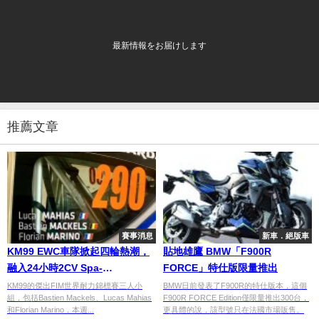
最新情報をお届けします
推薦文章
賽事消息
新車．絕版車
KM99 EWC車隊掀起四輪熱潮，
貼地雄鷹 BMW「F900R
融入24小時2CV Spa-
FORCE」特仕版限量推出
Francorchamps賽事
KM99的傑出FIM世界耐力錦標賽三人小
BMW日前發表了F900R的特仕版本，這個
組，包括Bastien Mackels、Lucas Mahias
F900R FORCE Edition僅限量推出300台，
和Florian Marino，本週...
更具體的說，該型號只在法國市場販售。