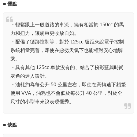
■ 優點
・輕鬆跟上一般道路的車流，擁有相當於 150cc 的馬
力和扭力，讓騎乘更收放自如。
・配備了循跡控制等，對於 125cc 級距來說電子控制
系統相當完善，即使在惡劣天氣下也能相對安心地騎
乘。
・具有其他 125cc 車款沒有的、結合了粉彩藍與時尚
灰色的迷人設計。
・油耗約為每公升 50 公里左右，即使在高轉速下頻繁
使用 VVA，油耗也不會低於每公升 40 公里，對於全
尺寸的小型車來說表現優秀。
■ 缺點