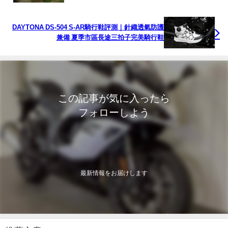
DAYTONA DS-504 S-AR騎行鞋評測｜針織透氣防護
兼備 夏季市區長途三拍子完美騎行鞋
この記事が気に入ったら
フォローしよう
最新情報をお届けします