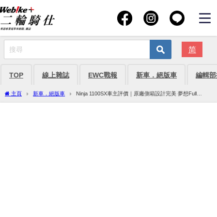
简
TOP
線上雜誌
EWC戰報
新車．絕版車
編輯部
主頁
新車．絕版車
Ninja 1100SX車主評價｜原廠側箱設計完美 夢想Full
Pannier北海道夫婦同遊【Webike愛車精選】