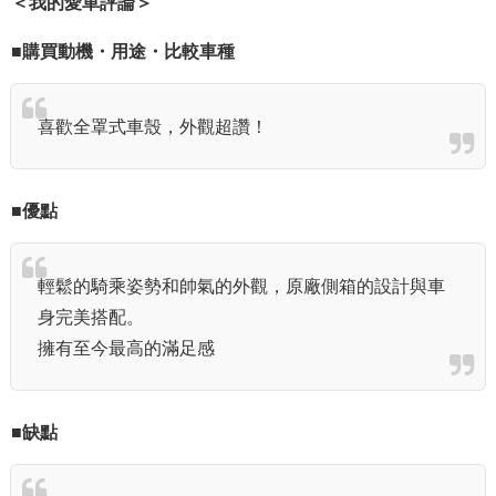
＜我的愛車評論＞
■購買動機・用途・比較車種
喜歡全罩式車殼，外觀超讚！
■優點
輕鬆的騎乘姿勢和帥氣的外觀，原廠側箱的設計與車
身完美搭配。
擁有至今最高的滿足感
■缺點