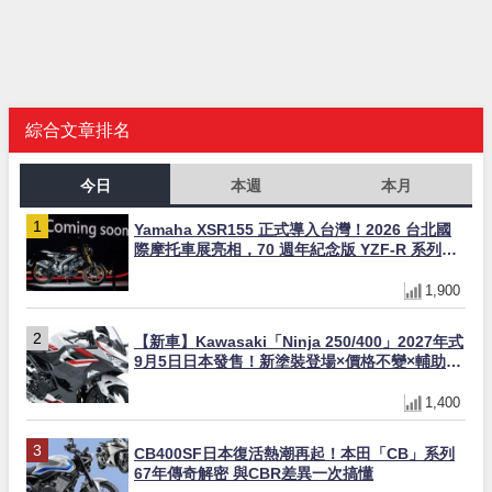
綜合文章排名
今日
本週
本月
Yamaha XSR155 正式導入台灣！2026 台北國
際摩托車展亮相，70 週年紀念版 YZF-R 系列限
量追加販售
1,900
【新車】Kawasaki「Ninja 250/400」2027年式
9月5日日本發售！新塗裝登場×價格不變×輔助滑
動式離合器×LED頭燈標配
1,400
CB400SF日本復活熱潮再起！本田「CB」系列
67年傳奇解密 與CBR差異一次搞懂