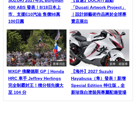
SUZUKI 2027年式 Burgman
【首選】DUCATI 啟動
400 ABS 發表！8/18日本上
「Ducati Artwork Project」
市、支援E10汽油 售價98萬
｜設計師藝術作品將於全球專
100日圓
賣店展出
賽事消息
新車．絕版車
MXGP 佛蘭德斯 GP｜Honda
【海外】2027 Suzuki
HRC 車手 Jeffrey Herlings
Hayabusa（隼）發表！新增
完全制霸封王！積分領先擴大
Special Edition 特仕版，全
至 104 分
新珍珠白塗裝與專屬配備登場