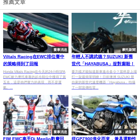
推薦文章
賽事消息
摩托新聞
Viltaïs Racing在EWC排位賽中
年輕人不講武德？SUZUKI 新舊
的策略得到了回報
世代「HAYABUSA」捉對廝殺！
Honda Viltaïs Racing在今天的24小時SPA
要怎樣才能知道新車進步多少？當然是上場
EWC耐力摩托車賽的起步順位中獲得了第
打一架最簡單明瞭！日前澳洲 SUZUKI 替
五名，這是他們實力的表現，而不是運
自家的新世代速度機器「Hayabusa」拍攝
氣。...
了一部宣傳性質...
賽事消息
新車．絕版車
FIM EWC車手Di Meglio歡慶回
從GPZ900進化而來，兼具運動性