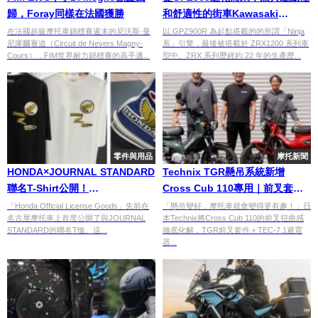
歸，Foray同樣在法國獲勝
和舒適性的街車Kawasaki
ZRX1200S
在法國超級摩托車錦標賽週末的尼沃斯·曼
以 GPZ900R 為起點搭載的的所謂「Ninja
尼庫爾賽道（Circuit de Nevers Magny-
系」引擎，最後被搭載於 ZRX1200 系列車
Cours），FIM世界耐力錦標賽的高手邁...
型中。ZRX 系列歷經約 22 年的生產歷...
零件與用品
摩托新聞
HONDA×JOURNAL STANDARD
Technix TGR懸吊系統新增
聯名T-Shirt公開！
Cross Cub 110專用｜前叉套件
HONDA×CONVERSE聯名鞋預計
＋TEC-7.1避震器完整開發訪談
「Honda Official License Goods」先前在
「懸吊變好，摩托車就會變得更有趣！」日
名古屋摩托車上首度公開了與JOURNAL
本Technix將Cross Cub 110的前叉扭曲感
8月發售【2023 Webike 摩托車
STANDARD的聯名T恤。這...
徹底化解，TGR前叉套件＋TEC-7.1避震
展】
器...