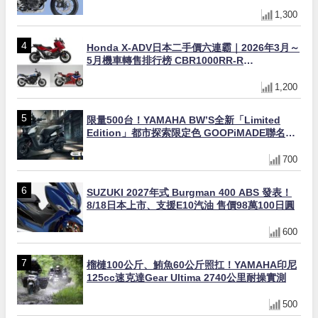
1,300
Honda X-ADV日本二手價六連霸｜2026年3月～
5月機車轉售排行榜 CBR1000RR-R
FIREBLADE SP首度躋身前十
1,200
限量500台！YAMAHA BW’S全新「Limited
Edition」都市探索限定色 GOOPiMADE聯名包
同步登場
700
SUZUKI 2027年式 Burgman 400 ABS 發表！
8/18日本上市、支援E10汽油 售價98萬100日圓
600
榴槤100公斤、鮪魚60公斤照扛！YAMAHA印尼
125cc速克達Gear Ultima 2740公里耐操實測
500