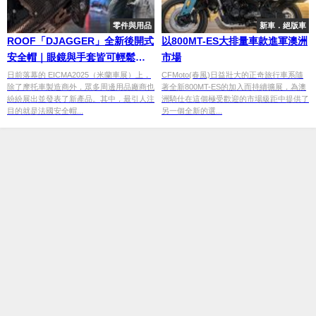
零件與用品
新車．絕版車
ROOF「DJAGGER」全新後開式
以800MT-ES大排量車款進軍澳洲
安全帽｜眼鏡與手套皆可輕鬆穿
市場
脫的「鋼鐵人」設計
日前落幕的 EICMA2025（米蘭車展）上，
CFMoto(春風)日益壯大的正奇旅行車系隨
除了摩托車製造商外，眾多周邊用品廠商也
著全新800MT-ES的加入而持續擴展，為澳
紛紛展出並發表了新產品。其中，最引人注
洲騎仕在這個極受歡迎的市場級距中提供了
目的就是法國安全帽...
另一個全新的選...