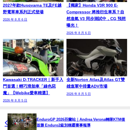
2027年款Husqvarna TE及FE越
【獨家】Honda V3R 900 E-
野電單車系列正式登場
Compressor 將推衍生車系？自
然進氣 V3 同步測試中，CG 預想
2026 年 8 月 6 日
曝光！
2026 年 8 月 6 日
Kawasaki D-TRACKER｜新手入
全新Norton Atlas及Atlas GT雙
門首選！輕巧滑胎車「綠色惡
雄進軍中排量ADV市場
魔」【Webike愛車精選】
2026 年 8 月 5 日
2026 年 8 月 5 日
EnduroGP 2026芬蘭站｜Andrea Verona轉隊KTM後
首勝 Enduro2級別稱霸賽事報導