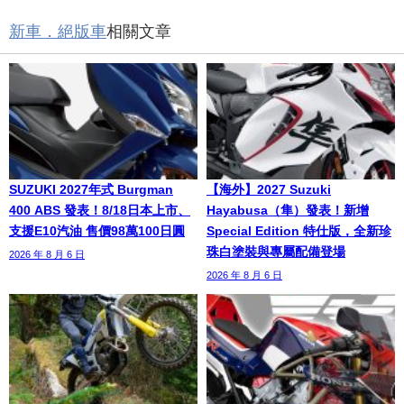
新車．絕版車
相關文章
SUZUKI 2027年式 Burgman
【海外】2027 Suzuki
400 ABS 發表！8/18日本上市、
Hayabusa（隼）發表！新增
支援E10汽油 售價98萬100日圓
Special Edition 特仕版，全新珍
珠白塗裝與專屬配備登場
2026 年 8 月 6 日
2026 年 8 月 6 日