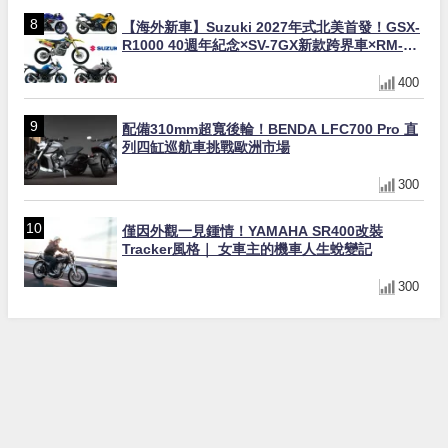
【海外新車】Suzuki 2027年式北美首發！GSX-
R1000 40週年紀念×SV-7GX新款跨界車×RM-
Z450 Ken Roczen冠軍套件
400
配備310mm超寬後輪！BENDA LFC700 Pro 直
列四缸巡航車挑戰歐洲市場
300
僅因外觀一見鍾情！YAMAHA SR400改裝
Tracker風格｜ 女車主的機車人生蛻變記
300