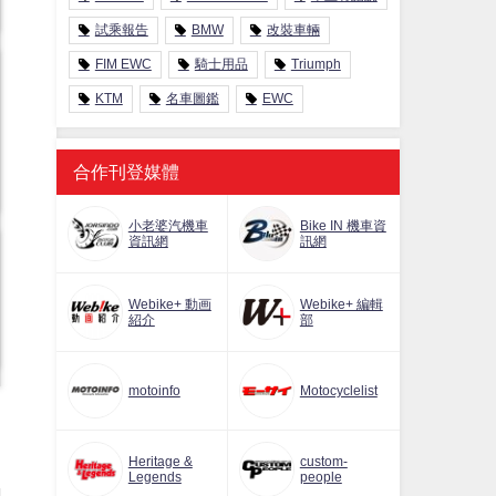
試乘報告
BMW
改裝車輛
FIM EWC
騎士用品
Triumph
KTM
名車圖鑑
EWC
合作刊登媒體
小老婆汽機車
Bike IN 機車資
資訊網
訊網
Webike+ 動画
Webike+ 編輯
紹介
部
motoinfo
Motocyclelist
Heritage &
custom-
Legends
people