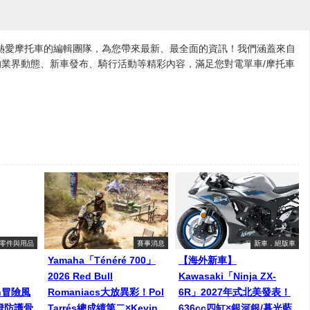
各地熱愛摩托車的編輯團隊，為您帶來最新、最全面的資訊！我們涵蓋來自
業界動態、新車發布、騎行活動等精彩內容，滿足您對電單車/摩托車
零件與用品
賽事消息
新車．絕版車
Yamaha「Ténéré 700」
【海外新車】
2026 Red Bull
Kawasaki「Ninja ZX-
een冒險風
Romaniacs大放異彩！Pol
6R」2027年式北美發表！
燈防護骨
Tarrés總成績第二×Kevin
636cc四缸×銀河銀/暮光藍