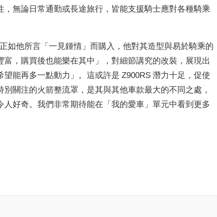
性，無論日常通勤或長途旅行，皆能支援騎士應對各種騎乘
0RS，正如他所言「一見鍾情」而購入，他對其造型與易於騎乘的
豐富，購買後也能樂在其中」，對細節講究的改裝，展現出
能再多一點動力」。這或許是 Z900RS 潛力十足，促使
特別關注的火箭整流罩，是其與其他車款最大的不同之處，
令人好奇。我們非常期待能在「我的愛車」單元中看到更多