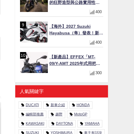
的狂野造型與公路實用性的
完美結合
400
【海外】2027 Suzuki
Hayabusa（隼）發表！新增
Special Edition 特仕版，全
400
新珍珠白塗裝與專屬配備登
場
【新產品】EFFEX「MT-
09/Y-AMT 2025年式用把手
Easy Fit Bar Plus」！高
300
7mm後移16mm直上×三色×
免換線組
人氣關鍵字
DUCATI
新車介紹
HONDA
編輯部推薦
越野
MotoGP
KAWASAKI
DAYTONA
YAMAHA
SUZUKI
YOSHIMURA
車主有話說