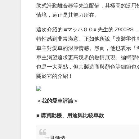
助式滑動離合器等先進配備，其極高的泛用
情境，這正是其魅力所在。
這次介紹的 ≡マッハＧＯ≡ 先生的 Z90
特性感到非常滿意。正如他所說「改裝零件
車主對愛車的深厚情感。然而，他也表示「希望
車主渴望追求更高境界的熱情展現。編輯部
也是一大亮點，但其製造商與顏色等細節也
關於它的介紹！
＜我的愛車評論＞
■ 購買動機、用途與比較車款
一見鍾情