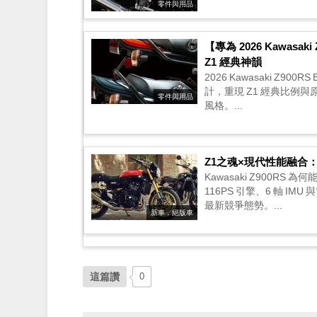
零件與用品
【專為 2026 Kawas
Z1 經典神韻
2026 Kawasaki Z900
計，重現 Z1 經典比例
零件與用品
風格。...
Z1之魂×現代性能融合：K
Kawasaki Z900R
116PS 引擎、6 軸 IM
最新競爭態勢。...
新車．絕版車
這篇讚
0