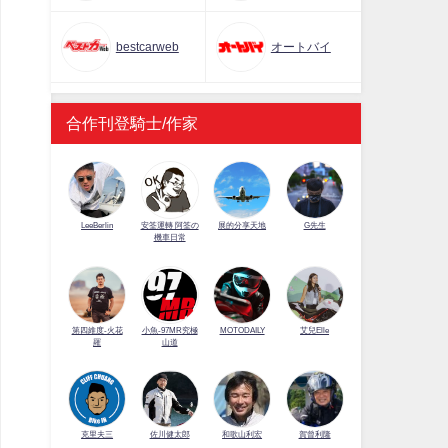
bestcarweb
オートバイ
合作刊登騎士/作家
LeeBerlin
安筌運轉 阿筌の
展的分享天地
G先生
機車日常
第四維度-火花
小魚-97MR究極
MOTODAILY
艾兒Elle
羅
山道
佐川健太郎
克里夫三
和歌山利宏
賀曾利隆