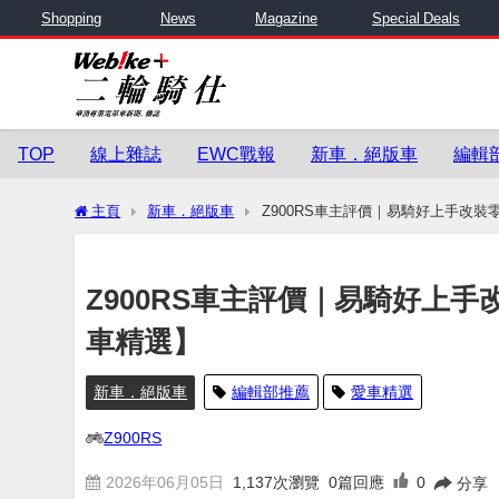
Shopping
News
Magazine
Special Deals
TOP
線上雜誌
EWC戰報
新車．絕版車
編輯
主頁
新車．絕版車
Z900RS車主評價｜易騎好上手改裝零
Z900RS車主評價｜易騎好上手
車精選】
新車．絕版車
編輯部推薦
愛車精選
Z900RS
2026年06月05日
1,137
次瀏覽
0篇回應
0
分享