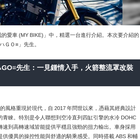
我的愛車 (MY BIKE)」中，精選一台進行介紹。本次要介紹的
マッハＧＯ≡」先生。
マッハGO≡先生：一見鍾情入手，火箭整流罩改裝
Z1」的風格重現於現代，自 2017 年問世以來，憑藉其經典設計
青睞。特別是令人聯想到空冷直列四缸引擎的水冷 DOHC
轉速到高轉速域皆能提供平穩且強勁的扭力輸出。車身採用
供優異的操控性能與舒適的騎乘感受。同時搭載 ABS 和輔