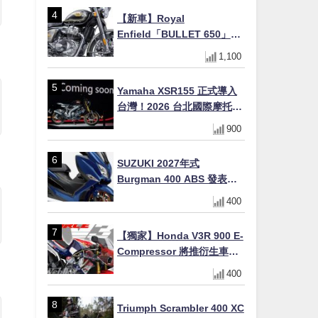
初學者推薦
【新車】Royal
Enfield「BULLET 650」8
月27日日本發售（98萬日圓
1,100
～）！648cc空冷並列雙缸×
虎眼指示燈×砲筒黑/戰艦藍兩
Yamaha XSR155 正式導入
色
台灣！2026 台北國際摩托車
展亮相，70 週年紀念版
900
YZF-R 系列限量追加販售
SUZUKI 2027年式
Burgman 400 ABS 發表！
8/18日本上市、支援E10汽油
400
售價98萬100日圓
【獨家】Honda V3R 900 E-
Compressor 將推衍生車
系？自然進氣 V3 同步測試
400
中，CG 預想曝光！
Triumph Scrambler 400 XC