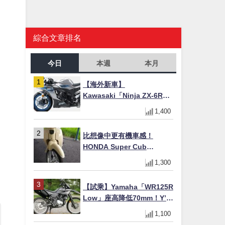
綜合文章排名
今日
本週
本月
【海外新車】
Kawasaki「Ninja ZX-6R」
2027年式北美發表！636cc
1,400
四缸×銀河銀/暮光藍新色
×KTRC/KIBS電控，11,599
比想像中更有機車感！
美元起
HONDA Super Cub
110【Webike愛車精選】
1,300
【試乘】Yamaha「WR125R
Low」座高降低70mm！Y’s
Gear低座高座墊×低座高連桿
1,100
×腳踏著地感大幅改善，越野