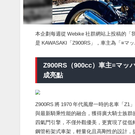
本企劃每週從 Webike 社群網站上投稿的「
是 KAWASAKI「Z900RS」，車主為「≡
Z900RS（900cc）車主≡
成亮點
Z900RS 將 1970 年代風靡一時的名車「
與最新騎乘性能的融合，獲得廣大騎士族群的
四氣門引擎，不僅外觀優美，更實現了從低
鋼管桁架式車架，輕量化且高剛性的設計，提