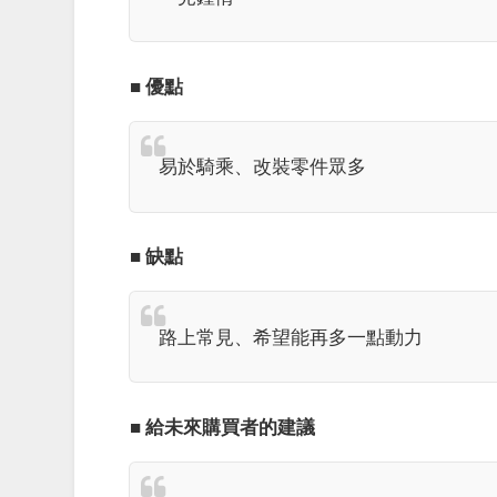
■ 優點
易於騎乘、改裝零件眾多
■ 缺點
路上常見、希望能再多一點動力
■ 給未來購買者的建議