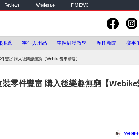
Reviews
Wholesale
FIM EWC
部推薦
零件與用品
車輛維護教學
摩托新聞
賽事
件豐富 購入後樂趣無窮【Webike愛車精選】
改裝零件豐富 購入後樂趣無窮【Webike
Webi