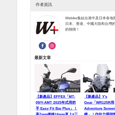
作者資訊
Webike集結台港中及日本
日本、香港、中國大陸和台灣的
的熱情！
最新文章
零件與用品
【新產品】EFFEX「MT-
【新產品】Y’s
09/Y-AMT 2025年式用把
Gear「WR125R用
手 Easy Fit Bar Plus」！
Adventure Scr
高7mm後移16mm直上×三
鏡」！仿拉力塔頭