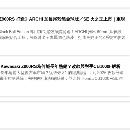
aki Z900RS 打造】ARCHI 加長尾殼黑金球版／SE 火之玉上市｜重現
RS Black Ball Edition 專用加長尾殼預購開跑！ARCHI 推出 60mm 延伸設
與原廠級貼合工藝，ABS射出＋專屬調色烤漆，打造最純正的Z系復古改裝
awasaki Z900RS為何能長年熱銷？改款與對手CB1000F解析
S 為何能長年稱霸大型復古車市場？從致敬 Z1 的經典設計，到 2026 改款升級
U 與電子控制系統，完整解析其熱銷關鍵，並比較 Honda CB1000F/SE 的