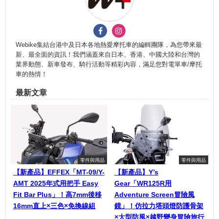
Webike集結台港中及日本各地熱愛摩托車的編輯團隊，為您帶來最
新、最全面的資訊！我們涵蓋來自日本、香港、中國大陸和台灣的
業界動態、新車發布、騎行活動等精彩內容，滿足您對電單車/摩托
車的熱情！
最新文章
零件與用品
零件與用品
【新產品】EFFEX「MT-09/Y-
【新產品】Y’s
AMT 2025年式用把手 Easy
Gear「WR125R用
Fit Bar Plus」！高7mm後移
Adventure Screen冒險風
16mm直上×三色×免換線組
鏡」！仿拉力塔頭燈防護骨架
×大型防風×越野變身冒險旅行