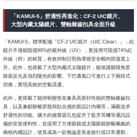
「KAMUI-5」舒適性再進化：CF-2 UIC鏡片、
大型內藏太陽鏡片、雙軸棘齒扣具全面升級
「KAMUI-5」標準配備「CF-2 UIC鏡片（UIC Clear）」，此
鏡片不僅能阻擋99%的紫外線（UV），更採用可阻擋74%紅
外線（IR）的材質，有效抑制日照熱導致安全帽內部溫度上
升。此外，也搭載了大型內藏式太陽鏡片，能保護眼睛免受
路面反光及強烈陽光的影響。下巴通風口可進行上下兩段式
切換，實現高效的空氣流通。
此外，更搭載了能抑制變形並兼具高密封性能的雙軸棘齒扣
具，以及兼顧順暢穿脫與貼合感的新設計內襯等，滿載追求
舒適性的功能。擴大的揚聲器孔也提升了藍牙耳機等通訊設
備的安裝便利性，並採用了方便眼鏡或太陽眼鏡順暢佩戴的
兩頰內襯設計，使其成為一款無論是長途旅行或日常通勤，