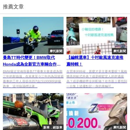
推薦文章
摩托新聞
摩托新聞
曼島TT時代變更！BMW取代
【編輯選車】十吋歐風速克達推
Honda成為全新官方車輛合作夥
薦特輯！
伴
BMW最近宣佈與曼島TT賽事大會達成為期
在買車的時候，甚麼才是主要考量呢？風格
三年的新協議，在未來至少三年內為該巡迴
獨具的歐式外表？或是輕鬆宜人的舒適座
賽事的工作人員提供四汽缸S1000RR超級
高？或是機能齊全的配備？在市面上要找到
跑車。這項協議標誌著...
一台集上述優點於一身的車輛可...
新車．絕版車
摩托新聞