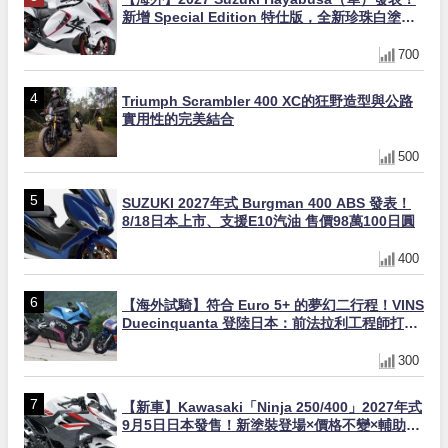
新增 Special Edition 特仕版，全新珍珠白塗裝
與專屬配備登場
700
Triumph Scrambler 400 XC的狂野造型與公路
實用性的完美結合
500
SUZUKI 2027年式 Burgman 400 ABS 發表！
8/18日本上市、支援E10汽油 售價98萬100日圓
400
【海外試騎】符合 Euro 5+ 的夢幻二行程！VINS
Duecinquanta 登陸日本：前法拉利工程師打
造、碳纖維單體車架與 250cc 雙曲軸 V 雙全解
析
300
【新車】Kawasaki「Ninja 250/400」2027年式
9月5日日本發售！新塗裝登場×價格不變×輔助滑
動式離合器×LED頭燈標配