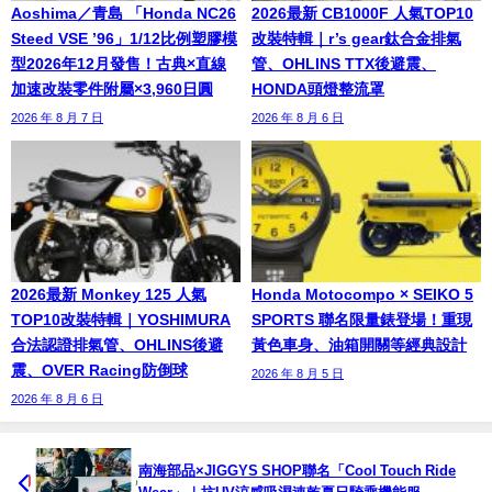
Aoshima／青島 「Honda NC26
2026最新 CB1000F 人氣TOP10
Steed VSE ’96」1/12比例塑膠模
改裝特輯｜r’s gear鈦合金排氣
型2026年12月發售！古典×直線
管、OHLINS TTX後避震、
加速改裝零件附屬×3,960日圓
HONDA頭燈整流罩
2026 年 8 月 7 日
2026 年 8 月 6 日
2026最新 Monkey 125 人氣
Honda Motocompo × SEIKO 5
TOP10改裝特輯｜YOSHIMURA
SPORTS 聯名限量錶登場！重現
合法認證排氣管、OHLINS後避
黃色車身、油箱開關等經典設計
震、OVER Racing防倒球
2026 年 8 月 5 日
2026 年 8 月 6 日
南海部品×JIGGYS SHOP聯名「Cool Touch Ride