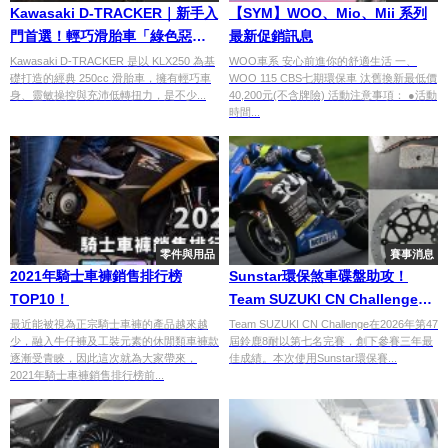
Kawasaki D-TRACKER｜新手入
【SYM】WOO、Mio、Mii 系列
門首選！輕巧滑胎車「綠色惡
最新促銷訊息
魔」【Webike愛車精選】
Kawasaki D-TRACKER 是以 KLX250 為基
WOO車系 安心前進你的舒適生活 一、
礎打造的經典 250cc 滑胎車，擁有輕巧車
WOO 115 CBS七期環保車 汰舊換新最低價
身、靈敏操控與充沛低轉扭力，是不少...
40,200元(不含牌險) 活動注意事項： ●活動
時間...
零件與用品
賽事消息
2021年騎士車褲銷售排行榜
Sunstar環保煞車碟盤助攻！
TOP10！
Team SUZUKI CN Challenge鈴
鹿8耐奪第七名×CO2減少50%×低
最近能被視為正宗騎士車褲的產品越來越
Team SUZUKI CN Challenge在2026年第47
少，融入牛仔褲及工裝元素的休閒類車褲款
屆鈴鹿8耐以第七名完賽，創下參賽三年最
粉塵環保賽事技術
逐漸受青睞，因此這次就為大家帶來，
佳成績。本次使用Sunstar環保賽...
2021年騎士車褲銷售排行榜前...