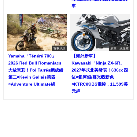
車
賽事消息
新車．絕版車
Yamaha「Ténéré 700」
【海外新車】
2026 Red Bull Romaniacs
Kawasaki「Ninja ZX-6R」
大放異彩！Pol Tarrés總成績
2027年式北美發表！636cc四
第二×Kevin Gallais第四
缸×銀河銀/暮光藍新色
×Adventure Ultimate組
×KTRC/KIBS電控，11,599美
元起