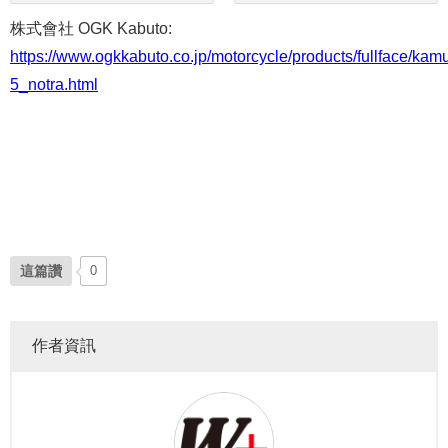
株式會社 OGK Kabuto:
https://www.ogkkabuto.co.jp/motorcycle/products/fullface/kam
5_notra.html
這篇讚
0
作者資訊