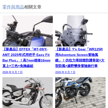
零件與用品
相關文章
【新產品】EFFEX「MT-09/Y-
【新產品】Y’s Gear「WR125R
AMT 2025年式用把手 Easy Fit
用Adventure Screen冒險風
Bar Plus」！高7mm後移16mm
鏡」！仿拉力塔頭燈防護骨架×大
直上×三色×免換線組
型防風×越野變身冒險旅行車
2026 年 8 月 7 日
2026 年 8 月 7 日