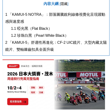
內容大綱
[
隱藏
]
1
「KAMUI-5 NOTRA」：部落圖騰銳利線條視覺化呈現躍動
感與速度感
1.1
啞光黑（Flat Black）
1.2
珍珠白黑（Pearl White Black）
2
「KAMUI-5」舒適性再進化：CF-2 UIC鏡片、大型內藏太陽
鏡片、雙軸棘齒扣具全面升級