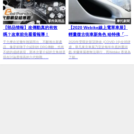
零件與用品
摩托新聞
【部品情報】改傳動真的有效
【2020 Webike線上電單車展】
嗎？改車前先看看報導！
輕量復古街車新角色 哈特佛「雲
豹Classic S 250i」
千力摩在近幾年脫穎而出，不斷推出新產
2020年受限於新冠肺炎 (COVID-19)全球肆
品，像是前陣子介紹到的 DRG傳動，也有
虐，舉凡東京車展乃至於每年年底的重頭
不錯的成績表現，那本次要介紹的主角就是
戲-米蘭車展都無法舉行，而Webike 香港為
現在討論度很高的六代勁戰，...
了能...