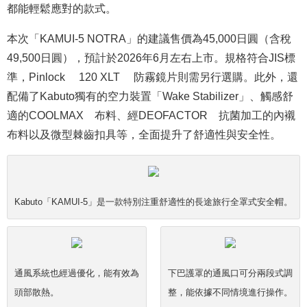
都能輕鬆應對的款式。
本次「KAMUI-5 NOTRA」的建議售價為45,000日圓（含稅
49,500日圓），預計於2026年6月左右上市。規格符合JIS標
準，Pinlock® 120 XLT® 防霧鏡片則需另行選購。此外，還
配備了Kabuto獨有的空力裝置「Wake Stabilizer」、觸感舒
適的COOLMAX®布料、經DEOFACTOR®抗菌加工的內襯
布料以及微型棘齒扣具等，全面提升了舒適性與安全性。
Kabuto「KAMUI-5」是一款特別注重舒適性的長途旅行全罩式安全帽。
通風系統也經過優化，能有效為
下巴護罩的通風口可分兩段式調
頭部散熱。
整，能依據不同情境進行操作。