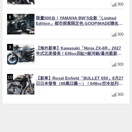
300
限量500台！YAMAHA BW’S全新「Limited
Edition」都市探索限定色 GOOPiMADE聯名包
同步登場
300
【海外新車】Kawasaki「Ninja ZX-6R」2027
年式北美發表！636cc四缸×銀河銀/暮光藍新色
×KTRC/KIBS電控，11,599美元起
300
【新車】Royal Enfield「BULLET 650」8月27
日日本發售（98萬日圓～）！648cc空冷並列雙
缸×虎眼指示燈×砲筒黑/戰艦藍兩色
300