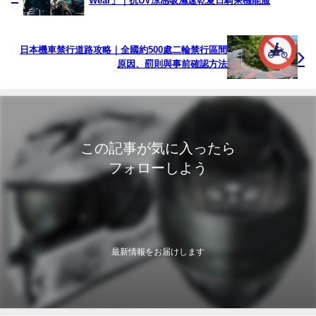
Wear」｜抗UV涼感吸濕速乾夏日騎乘機能服
日本機車禁行道路攻略｜全國約500處二輪禁行區間
原因、罰則與事前確認方法
この記事が気に入ったら
フォローしよう
最新情報をお届けします