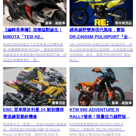
新車．絕版車
零件與用品
【編輯長專欄】混種猛獸誕生！
經典越野變身現代風格，實裝
BIMOTA「TESI H2」
DR-Z400SM POLISPORT『全車
殼改裝』套件
筆者日前特地造訪了全世界最大的摩托車
DR-Z400S/SM 自推出以來已超過20年，外
展-米蘭國際車展(EICMA)，整個展覽期間
殼上的刮痕與褪色日益明顯，不免透露出歲
四處奔波在各展區進行採訪的相當忙碌，而
月的痕跡。如今，透過 POLISPORT 推出
在這次米蘭車展中，最...
的 D...
賽事消息
新車．絕版車
EWC 眾車隊於利曼 24 耐前獲得
KTM 890 ADVENTURE R
賽道練習最終機會
RALLY發表！限量拉力越野版搭
載廠車級懸吊
眾車隊今天（星期二）於Bugatti進行最後測
KTM發表限量版890 ADVENTURE R
試，為周四進行的利曼24耐(24 Heures
RALLY！搭載WP XPLOR PRO懸吊、
Motos) 比賽作準備，屆時FIM EWC世...
889cc雙缸引擎與Red Bull廠車塗裝，...