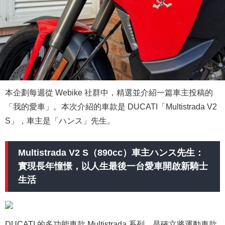
本企劃每週從 Webike 社群中，精選並介紹一篇車主投稿的
「我的愛車」。本次介紹的車款是 DUCATI「Multistrada V2
S」，車主是「ハンス」先生。
Multistrada V2 S（890cc）車主ハンス先生：
實現長年憧憬，以人生最後一台愛車開啟新騎士
生活
DUCATI 的多功能車款 Multistrada 系列，是確立將運動車款