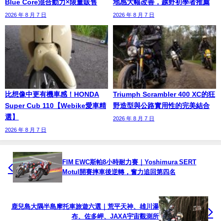
Blue Core混合動力×限量販售
地感大幅改善，越野初學者推薦
2026 年 8 月 7 日
2026 年 8 月 7 日
比想像中更有機車感！HONDA
Triumph Scrambler 400 XC的狂
Super Cub 110【Webike愛車精
野造型與公路實用性的完美結合
選】
2026 年 8 月 7 日
2026 年 8 月 7 日
FIM EWC斯帕8小時耐力賽｜Yoshimura SERT
Motul開賽摔車後逆轉，奮力追回第四名
鹿兒島大隅半島摩托車旅遊六選｜荒平天神、雄川瀑
布、佐多岬、JAXA宇宙觀測所