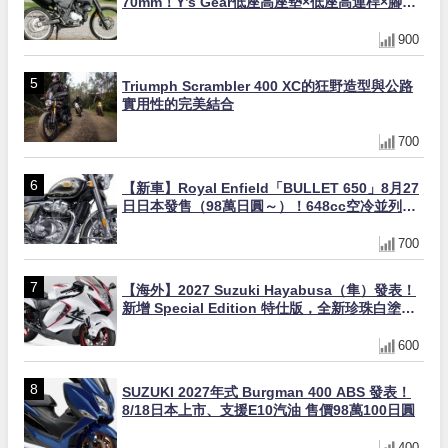
70mm！Y’s Gear低座高座墊×低座高連桿×腳踏
著地感大幅改善，越野初學者推薦
900
Triumph Scrambler 400 XC的狂野造型與公路
實用性的完美結合
700
【新車】Royal Enfield「BULLET 650」8月27
日日本發售（98萬日圓～）！648cc空冷並列雙
缸×虎眼指示燈×砲筒黑/戰艦藍兩色
700
【海外】2027 Suzuki Hayabusa（隼）發表！
新增 Special Edition 特仕版，全新珍珠白塗裝
與專屬配備登場
600
SUZUKI 2027年式 Burgman 400 ABS 發表！
8/18日本上市、支援E10汽油 售價98萬100日圓
400