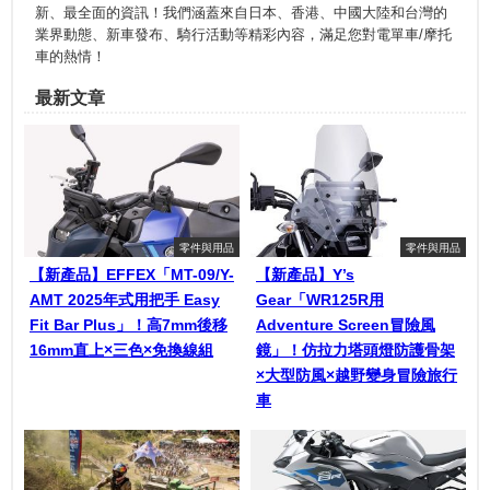
新、最全面的資訊！我們涵蓋來自日本、香港、中國大陸和台灣的
業界動態、新車發布、騎行活動等精彩內容，滿足您對電單車/摩托
車的熱情！
最新文章
零件與用品
零件與用品
【新產品】EFFEX「MT-09/Y-
【新產品】Y’s
AMT 2025年式用把手 Easy
Gear「WR125R用
Fit Bar Plus」！高7mm後移
Adventure Screen冒險風
16mm直上×三色×免換線組
鏡」！仿拉力塔頭燈防護骨架
×大型防風×越野變身冒險旅行
車