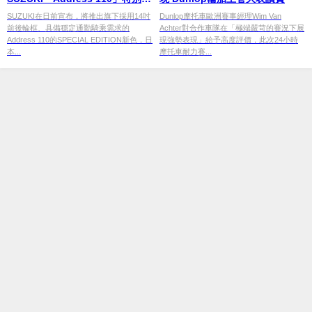
新色亮相
SUZUKI在日前宣布，將推出旗下採用14吋
Dunlop摩托車歐洲賽事經理Wim Van
前後輪框、具備穩定通勤騎乘需求的
Achter對合作車隊在「極端嚴苛的賽況下展
Address 110的SPECIAL EDITION新色，日
現強勢表現」給予高度評價，此次24小時
本...
摩托車耐力賽...