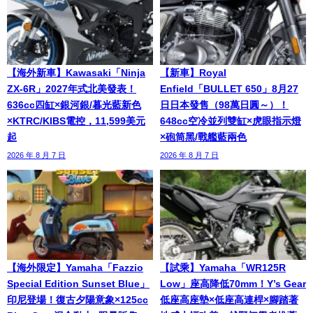
【海外新車】Kawasaki「Ninja
【新車】Royal
ZX-6R」2027年式北美發表！
Enfield「BULLET 650」8月27
636cc四缸×銀河銀/暮光藍新色
日日本發售（98萬日圓～）！
×KTRC/KIBS電控，11,599美元
648cc空冷並列雙缸×虎眼指示燈
起
×砲筒黑/戰艦藍兩色
2026 年 8 月 7 日
2026 年 8 月 7 日
【海外限定】Yamaha「Fazzio
【試乘】Yamaha「WR125R
Special Edition Sunset Blue」
Low」座高降低70mm！Y’s Gear
印尼登場！復古夕陽意象×125cc
低座高座墊×低座高連桿×腳踏著