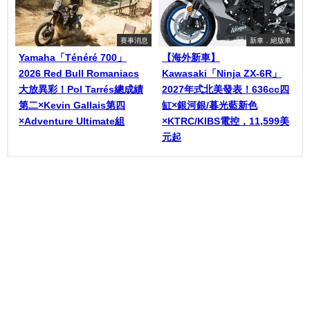
賽事消息
新車．絕版車
Yamaha「Ténéré 700」
【海外新車】
2026 Red Bull Romaniacs
Kawasaki「Ninja ZX-6R」
大放異彩！Pol Tarrés總成績
2027年式北美發表！636cc四
第二×Kevin Gallais第四
缸×銀河銀/暮光藍新色
×Adventure Ultimate組
×KTRC/KIBS電控，11,599美
元起