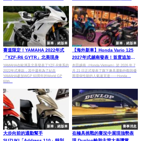
新車．絕版車
新車．絕版車
賽道限定！YAMAHA 2022年式
【海外新車】Honda Vario 125
「YZF-R6 GYTR」北美現身
2027年式越南發表！首度追加裸
把「Street」版本，配備 Type-C
YAMAHA在歐洲及北美發表了YZF-R車系的
本田越南（Honda Vietnam）於 2026 年 7
2022年式車款，其中還有為了紀念
月 21 日正式發表了旗下兼具運動外觀與優
與 Smart Key 升級登場
YAMAHA參加WGP 60周年的World GP
異環保性能的人氣速克達——Honda ...
60th...
新車．絕版車
賽事消息
大步向前的通勤幫手
在極具挑戰的賽況中展現強勢表
SUZUKI「Address 110」特別版
現 Dunlop輪胎主管大表讚賞