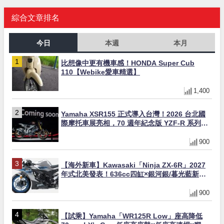
綜合文章排名
今日
本週
本月
比想像中更有機車感！HONDA Super Cub
110【Webike愛車精選】
1,400
Yamaha XSR155 正式導入台灣！2026 台北國
際摩托車展亮相，70 週年紀念版 YZF-R 系列限
量追加販售
900
【海外新車】Kawasaki「Ninja ZX-6R」2027
年式北美發表！636cc四缸×銀河銀/暮光藍新色
×KTRC/KIBS電控，11,599美元起
900
【試乘】Yamaha「WR125R Low」座高降低