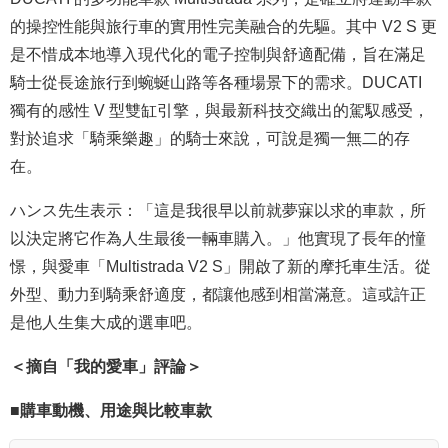
的操控性能與旅行車的實用性完美融合的先驅。其中 V2 S 更
是不惜成本地導入現代化的電子控制與舒適配備，旨在滿足
騎士從長途旅行到蜿蜒山路等各種場景下的需求。DUCATI
獨有的感性 V 型雙缸引擎，與最新科技交織出的駕馭感受，
對於追求「騎乘樂趣」的騎士來說，可說是獨一無二的存
在。
ハンス先生表示：「這是我很早以前就夢寐以求的車款，所
以決定將它作為人生最後一輛車購入。」他實現了長年的憧
憬，與愛車「Multistrada V2 S」開啟了新的摩托車生活。從
外型、動力到騎乘舒適度，都讓他感到相當滿意。這或許正
是他人生集大成的選車吧。
＜摘自「我的愛車」評論＞
■購車動機、用途與比較車款