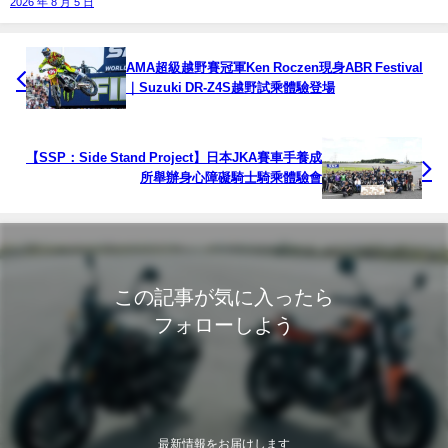
2026 年 8 月 5 日
AMA超級越野賽冠軍Ken Roczen現身ABR Festival
｜Suzuki DR-Z4S越野試乘體驗登場
【SSP：Side Stand Project】日本JKA賽車手養成
所舉辦身心障礙騎士騎乘體驗會
この記事が気に入ったら
フォローしよう
最新情報をお届けします