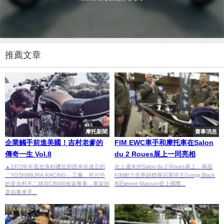
推薦文章
摩托新聞
賽事消息
企業觸手前進美國！吉村老爹的
FIM EWC車手和摩托車在Salon
傳奇一生 Vol.8
du 2 Roues展上一同亮相
▲1972年年底在洛杉磯近郊西米谷成立的
在上週末的Salon du 2 Roues展上，兩屆
「YOSHIMURA RACING」工廠。照片中
FIM耐力世界錦標賽冠軍得主Gregg Black
的是吉村不二雄與CB500改裝賽車，車架則
和Étienne Masson登上國際...
是由賽車手...