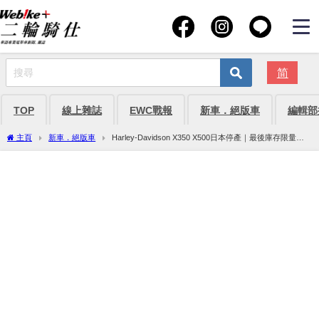
简
TOP
線上雜誌
EWC戰報
新車．絕版車
編輯部
主頁
新車．絕版車
Harley-Davidson X350 X500日本停產｜最後庫存限量販
售 都會中量級哈雷絕版在即