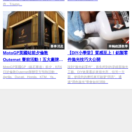
作，Triump...
賽事消息
車輛維護教學
MotoGP英國站前夕倫敦
【DIY小學堂】質感至上！鋁製零
Outernet 賽前活動！五大廠牌賽
件拋光技巧大公開
車齊聚 Bezzecchi、Acosta同台
MotoGP英國GP（銀石賽道）前夕，8月6
說到“拋光鋁零件”，首先想到的是鏡面拋光
日於倫敦Outernet舉辦官方預熱活動，
工藝。DIY效果看起來很光亮，但另一方
Aprilia、Ducati、Honda、KTM、Ya...
面，使得您的摩托車可能更“閃亮”。通
過“潤色拋光”學會如何消除...