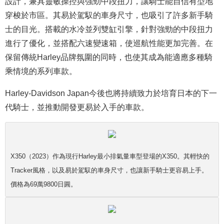
設計，兼具靈敏操控與強勁中段扭力，讓騎士能自信有型地
穿梭於市區。其易於駕馭的車身尺寸，也吸引了許多新手騎
士的目光。搭載的水冷並列雙缸引擎，針對強勁的中段扭力
進行了優化，並搭配六速變速箱，使巡航性能更加完善。在
保留傳統Harley品牌氛圍的同時，也使其成為能適應多種騎
乘情境的系列車款。
Harley-Davidson Japan今後也將持續致力於培育日本的下一
代騎士，並推動開發更易於入手的車款。
X350（2023）作為現行Harley最小排氣量車型登場的X350。其輕快的
Tracker風格，以及易於駕馭的車身尺寸，也讓新手騎士更容易上手。
價格為69萬9800日圓。