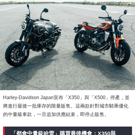
Harley-Davidson Japan宣布「X350」與「X500」停產，並
將進行最後一批庫存的限量販售。這兩款針對城市騎乘優化
的中量級車款，一旦追加供應結束，即停止販售。
「都會中量級哈雷」購買最後機會：X350與