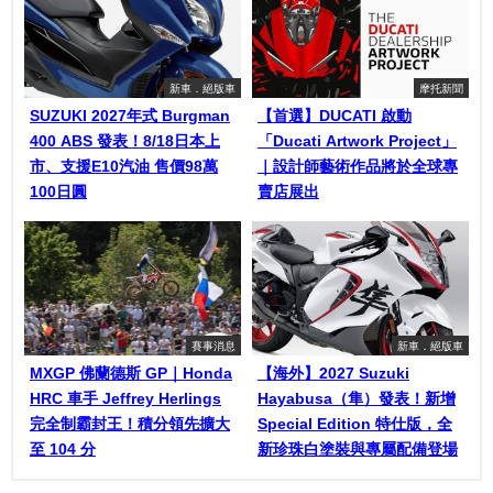
新車．絕版車
摩托新聞
SUZUKI 2027年式 Burgman
【首選】DUCATI 啟動
400 ABS 發表！8/18日本上
「Ducati Artwork Project」
市、支援E10汽油 售價98萬
｜設計師藝術作品將於全球專
100日圓
賣店展出
賽事消息
新車．絕版車
MXGP 佛蘭德斯 GP｜Honda
【海外】2027 Suzuki
HRC 車手 Jeffrey Herlings
Hayabusa（隼）發表！新增
完全制霸封王！積分領先擴大
Special Edition 特仕版，全
至 104 分
新珍珠白塗裝與專屬配備登場