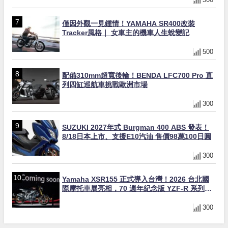
僅因外觀一見鍾情！YAMAHA SR400改裝
Tracker風格｜ 女車主的機車人生蛻變記
500
配備310mm超寬後輪！BENDA LFC700 Pro 直
列四缸巡航車挑戰歐洲市場
300
SUZUKI 2027年式 Burgman 400 ABS 發表！
8/18日本上市、支援E10汽油 售價98萬100日圓
300
Yamaha XSR155 正式導入台灣！2026 台北國
際摩托車展亮相，70 週年紀念版 YZF-R 系列限
量追加販售
300