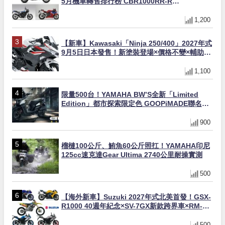
5月機車轉售排行榜 CBR1000RR-R
FIREBLADE SP首度躋身前十
1,200
【新車】Kawasaki「Ninja 250/400」2027年式
9月5日日本發售！新塗裝登場×價格不變×輔助滑
動式離合器×LED頭燈標配
1,100
限量500台！YAMAHA BW’S全新「Limited
Edition」都市探索限定色 GOOPiMADE聯名包
同步登場
900
榴槤100公斤、鮪魚60公斤照扛！YAMAHA印尼
125cc速克達Gear Ultima 2740公里耐操實測
500
【海外新車】Suzuki 2027年式北美首發！GSX-
R1000 40週年紀念×SV-7GX新款跨界車×RM-
Z450 Ken Roczen冠軍套件
500