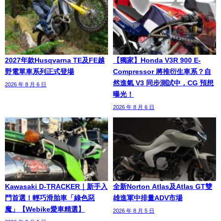
2027年款Husqvarna TE及FE越
【獨家】Honda V3R 900 E-
野電單車系列正式登場
Compressor 將推衍生車系？自
然進氣 V3 同步測試中，CG 預想
2026 年 8 月 6 日
曝光！
2026 年 8 月 6 日
Kawasaki D-TRACKER｜新手入
全新Norton Atlas及Atlas GT雙
門首選！輕巧滑胎車「綠色惡
雄進軍中排量ADV市場
魔」【Webike愛車精選】
2026 年 8 月 5 日