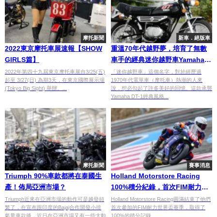
摩托新聞
新車．絕版車
2022東京摩托車展速報【SHOW
重溫70年代越野夢，培育了無數
GIRLS篇】
車手的經典迷你越野車Yamaha
Mini Trail GT50/80
2022年第四十九屆東京摩托車展自3/25(五)
「迷你越野車」這個名字，對於經歷過
起至 3/27(日) 為期3天，在東京國際展示場
1970年代電單車（摩托車）熱潮的人來
(Tokyo Big Sight) 舉辦。...
說，想必勾起了許多美好的回憶。這款承襲
Yamaha DT-1經典風格...
摩托新聞
賽事消息
Triumph 90%車款都將在泰國生
Holland Motorstore Racing
產！佈局亞洲市場？
100%積分紀錄，首次FIM耐力世
界盃賽季成功收官
Triumph近來在亞洲市場的動作可是越發頻
Holland Motorstore Racing圓滿結束了他們
繁了，在宣布跟印度的Bajaj合作開發小排
首次參加的FIM耐力世界盃賽季，取得了
氣量車款後，近日在亞洲市場又有一些大動
100%的積分記錄。...