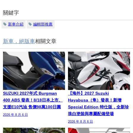
關鍵字
新車介紹
編輯部推薦
新車．絕版車
相關文章
SUZUKI 2027年式 Burgman
【海外】2027 Suzuki
400 ABS 發表！8/18日本上市、
Hayabusa（隼）發表！新增
支援E10汽油 售價98萬100日圓
Special Edition 特仕版，全新珍
珠白塗裝與專屬配備登場
2026 年 8 月 6 日
2026 年 8 月 6 日