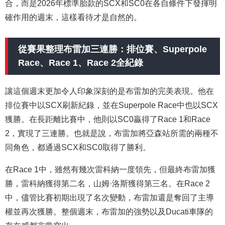
合，而是2026年標準胎款的SCX和SC0在各自條件下發揮明
確作用的週末，這樣看待才是自然的。
從賽果整理布雷加三連勝：排位賽、Superpole
Race、Race 1、Race 2全紀錄
讓這個週末更加令人印象深刻的是布雷加的完美表現。他在
排位賽中以SCX刷新紀錄，並在Superpole Race中也以SCX
獲勝。在長距離比賽中，他則以SC0贏得了Race 1和Race
2，實現了三連勝。也就是說，布雷加將亞森站所需的兩種不
同角色，都通過SCX和SC0取得了勝利。
在Race 1中，雖然有幾次雷科納一度領先，但最終布雷加獲
勝，雷科納獲得第二名，山姆·洛斯獲得第三名。在Race 2
中，儘管比賽初期出現了名次變動，布雷加還是奪回了主導
權並再次獲勝。整個週末，布雷加的強勢以及Ducati車隊的