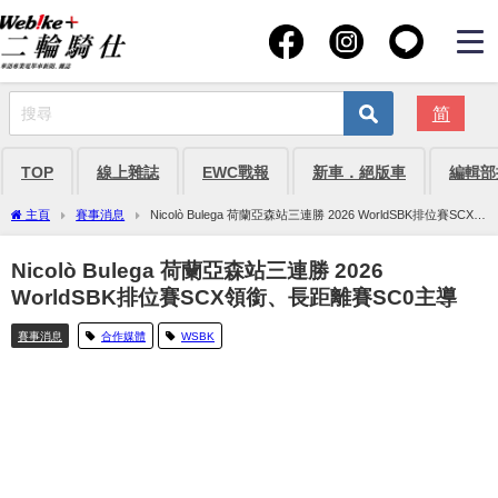
简
TOP
線上雜誌
EWC戰報
新車．絕版車
編輯部
主頁
賽事消息
Nicolò Bulega 荷蘭亞森站三連勝 2026 WorldSBK排位賽SCX領
銜、長距離賽SC0主導
Nicolò Bulega 荷蘭亞森站三連勝 2026
WorldSBK排位賽SCX領銜、長距離賽SC0主導
賽事消息
合作媒體
WSBK