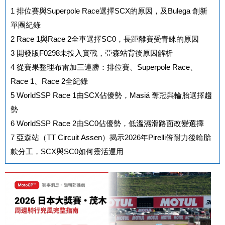
1
排位賽與Superpole Race選擇SCX的原因，及Bulega 創新
單圈紀錄
2
Race 1與Race 2全車選擇SC0，長距離賽受青睞的原因
3
開發版F0298未投入實戰，亞森站背後原因解析
4
從賽果整理布雷加三連勝：排位賽、Superpole Race、
Race 1、Race 2全紀錄
5
WorldSSP Race 1由SCX佔優勢，Masiá 奪冠與輪胎選擇趨
勢
6
WorldSSP Race 2由SC0佔優勢，低溫濕滑路面改變選擇
7
亞森站（TT Circuit Assen）揭示2026年Pirelli倍耐力後輪胎
款分工，SCX與SC0如何靈活運用