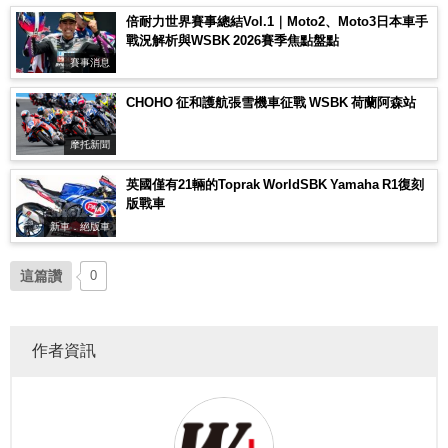
倍耐力世界賽事總結Vol.1｜Moto2、Moto3日本車手
戰況解析與WSBK 2026賽季焦點盤點
賽事消息
CHOHO 征和護航張雪機車征戰 WSBK 荷蘭阿森站
摩托新聞
英國僅有21輛的Toprak WorldSBK Yamaha R1復刻
版戰車
新車．絕版車
這篇讚
0
作者資訊