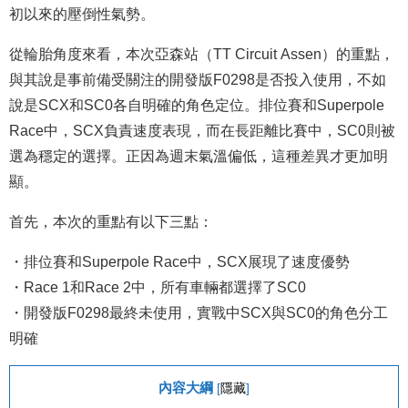
初以來的壓倒性氣勢。
從輪胎角度來看，本次亞森站（TT Circuit Assen）的重點，
與其說是事前備受關注的開發版F0298是否投入使用，不如
說是SCX和SC0各自明確的角色定位。排位賽和Superpole
Race中，SCX負責速度表現，而在長距離比賽中，SC0則被
選為穩定的選擇。正因為週末氣溫偏低，這種差異才更加明
顯。
首先，本次的重點有以下三點：
・排位賽和Superpole Race中，SCX展現了速度優勢
・Race 1和Race 2中，所有車輛都選擇了SC0
・開發版F0298最終未使用，實戰中SCX與SC0的角色分工
明確
內容大綱
[
隱藏
]