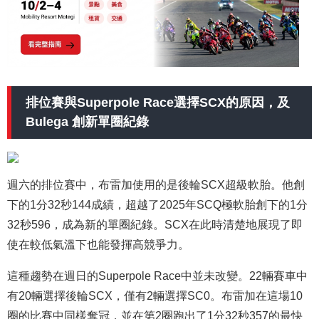
排位賽與Superpole Race選擇SCX的原因，及
Bulega 創新單圈紀錄
週六的排位賽中，布雷加使用的是後輪SCX超級軟胎。他創
下的1分32秒144成績，超越了2025年SCQ極軟胎創下的1分
32秒596，成為新的單圈紀錄。SCX在此時清楚地展現了即
使在較低氣溫下也能發揮高競爭力。
這種趨勢在週日的Superpole Race中並未改變。22輛賽車中
有20輛選擇後輪SCX，僅有2輛選擇SC0。布雷加在這場10
圈的比賽中同樣奪冠，並在第2圈跑出了1分32秒357的最快