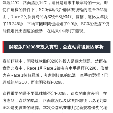
氣溫11℃，路面溫度16℃，週日是週末中最寒冷的一天。即
使在這樣的條件下，SC0作為長距離比賽後輪的選擇依然穩
固，Race 2的決賽時間為32分58秒347。據稱，這比去年快
了19.246秒，平均單圈時間也縮短了0.9秒。SC0在低溫下仍
能穩定跑出圈速的優勢，在結果中得到了體現。
開發版F0298未投入實戰，亞森站背後原因解析
賽前預覽中，開發版軟胎F0298的投入是個大話題。然而在
實際比賽中，Race 1和Race 2都沒有車手選擇F0298。倍耐
力在Race 1後解釋說，考慮到較低的氣溫，車手們選擇了已
經成熟的SC0，而非開發版F0298。
這裡重要的是不要單純地否定F0298。這次的事實表明，在
考慮到亞森站的氣溫、路面狀況以及比賽距離後，現場判斷
SC0是更實際的選擇。本次亞森站並非判定新規格優劣的場