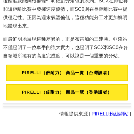
後輪胎款能夠根據條件明確劃分角色的系列。SCX在排位賽
和短距離比賽中發揮速度優勢，而SC0則在長距離比賽中提
供穩定性。正因為週末氣溫偏低，這種功能分工才更加鮮明
地體現出來。
而最鮮明地展現這種差異的，正是布雷加的三連勝。亞森站
不僅證明了一位車手的強大實力，也證明了SCX和SC0在各
自領域所擁有的高度完成度，可以說是一個重要的分站。
PIRELLI（倍耐力） 商品一覽｛台灣讀者｝
PIRELLI（倍耐力） 商品一覽｛香港讀者｝
情報提供來源 [
PIRELLI粉絲網站
]