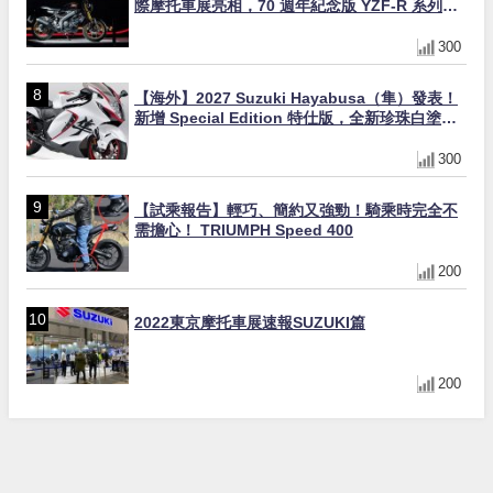
際摩托車展亮相，70 週年紀念版 YZF-R 系列限
量追加販售
300
【海外】2027 Suzuki Hayabusa（隼）發表！
新增 Special Edition 特仕版，全新珍珠白塗裝
與專屬配備登場
300
【試乘報告】輕巧、簡約又強勁！騎乘時完全不
需擔心！ TRIUMPH Speed 400
200
2022東京摩托車展速報SUZUKI篇
200