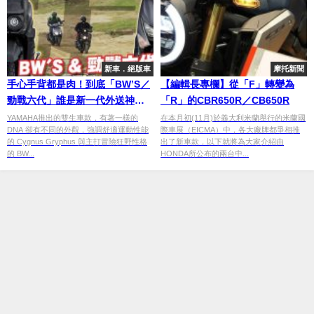
新車．絕版車
摩托新聞
手心手背都是肉！到底「BW’S／
【編輯長專欄】從「F」轉變為
勁戰六代」誰是新一代外送神
「R」的CBR650R／CB650R
車？
YAMAHA推出的雙生車款，有著一樣的
在本月初(11月)於義大利米蘭舉行的米蘭國
DNA 卻有不同的外觀，強調舒適運動性能
際車展（EICMA）中，各大廠牌都爭相推
的 Cygnus Gryphus 與主打冒險狂野性格
出了新車款，以下就將為大家介紹由
的 BW...
HONDA所公布的兩台中...