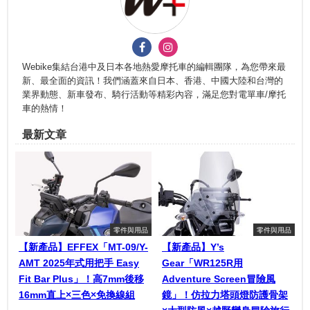
Webike集結台港中及日本各地熱愛摩托車的編輯團隊，為您帶來最
新、最全面的資訊！我們涵蓋來自日本、香港、中國大陸和台灣的
業界動態、新車發布、騎行活動等精彩內容，滿足您對電單車/摩托
車的熱情！
最新文章
零件與用品
零件與用品
【新產品】EFFEX「MT-09/Y-
【新產品】Y’s
AMT 2025年式用把手 Easy
Gear「WR125R用
Fit Bar Plus」！高7mm後移
Adventure Screen冒險風
16mm直上×三色×免換線組
鏡」！仿拉力塔頭燈防護骨架