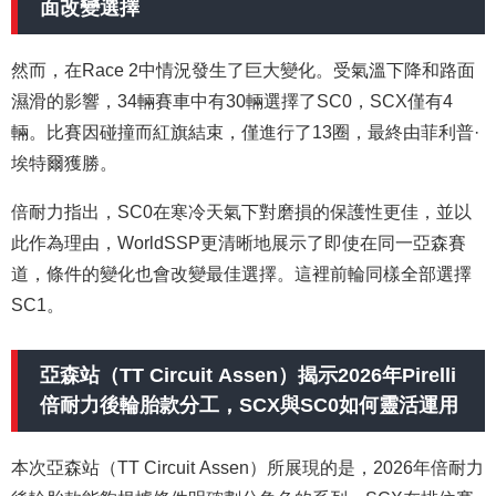
面改變選擇
然而，在Race 2中情況發生了巨大變化。受氣溫下降和路面
濕滑的影響，34輛賽車中有30輛選擇了SC0，SCX僅有4
輛。比賽因碰撞而紅旗結束，僅進行了13圈，最終由菲利普·
埃特爾獲勝。
倍耐力指出，SC0在寒冷天氣下對磨損的保護性更佳，並以
此作為理由，WorldSSP更清晰地展示了即使在同一亞森賽
道，條件的變化也會改變最佳選擇。這裡前輪同樣全部選擇
SC1。
亞森站（TT Circuit Assen）揭示2026年Pirelli
倍耐力後輪胎款分工，SCX與SC0如何靈活運用
本次亞森站（TT Circuit Assen）所展現的是，2026年倍耐力