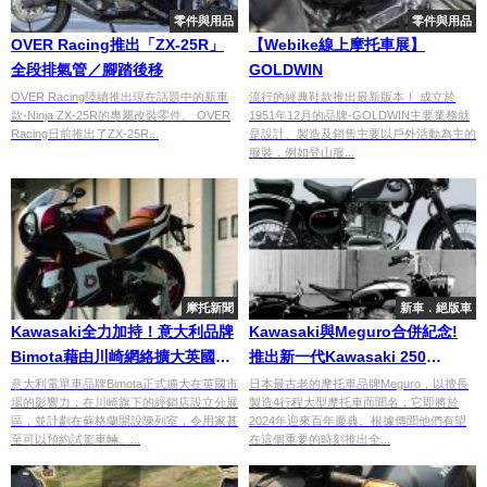
零件與用品
零件與用品
OVER Racing推出「ZX-25R」
【Webike線上摩托車展】
全段排氣管／腳踏後移
GOLDWIN
OVER Racing陸續推出現在話題中的新車
流行的經典鞋款推出最新版本！ 成立於
款-Ninja ZX-25R的專屬改裝零件。 OVER
1951年12月的品牌-GOLDWIN主要業務就
Racing日前推出了ZX-25R...
是設計、製造及銷售主要以戶外活動為主的
服裝，例如登山服...
摩托新聞
新車．絕版車
Kawasaki全力加持！意大利品牌
Kawasaki與Meguro合併紀念!
Bimota藉由川崎網絡擴大英國銷
推出新一代Kawasaki 250
售版圖
Meguro SG ?
意大利電單車品牌Bimota正式擴大在英國市
日本最古老的摩托車品牌Meguro，以擅長
場的影響力，在川崎旗下的經銷店設立分展
製造4行程大型摩托車而聞名，它即將於
區，並計劃在蘇格蘭開設陳列室，令用家甚
2024年迎來百年慶典。根據傳聞他們有望
至可以預約試駕車輛。...
在這個重要的時刻推出全...