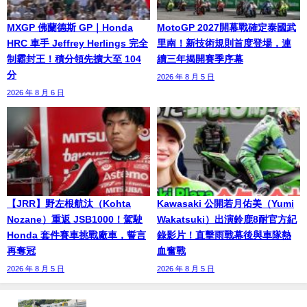
MXGP 佛蘭德斯 GP｜Honda
MotoGP 2027開幕戰確定泰國武
HRC 車手 Jeffrey Herlings 完全
里南！新技術規則首度登場，連
制霸封王！積分領先擴大至 104
續三年揭開賽季序幕
分
2026 年 8 月 5 日
2026 年 8 月 6 日
【JRR】野左根航汰（Kohta
Kawasaki 公開若月佑美（Yumi
Nozane）重返 JSB1000！駕駛
Wakatsuki）出演鈴鹿8耐官方紀
Honda 套件賽車挑戰廠車，誓言
錄影片！直擊雨戰幕後與車隊熱
再奪冠
血奮戰
2026 年 8 月 5 日
2026 年 8 月 5 日