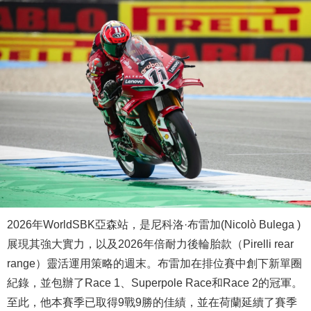
2026年WorldSBK亞森站，是尼科洛·布雷加(Nicolò Bulega )
展現其強大實力，以及2026年倍耐力後輪胎款（Pirelli rear
range）靈活運用策略的週末。布雷加在排位賽中創下新單圈
紀錄，並包辦了Race 1、Superpole Race和Race 2的冠軍。
至此，他本賽季已取得9戰9勝的佳績，並在荷蘭延續了賽季