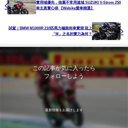
實用域優先，捨棄不常用速域 SUZUKI V-Strom 250
車主真實心得 【Webike愛車精選】
試駕｜BMW M1000R 210匹馬力極致街車實測 冠上
「M」之名的實力為何？
この記事が気に入ったら
フォローしよう
最新情報をお届けします