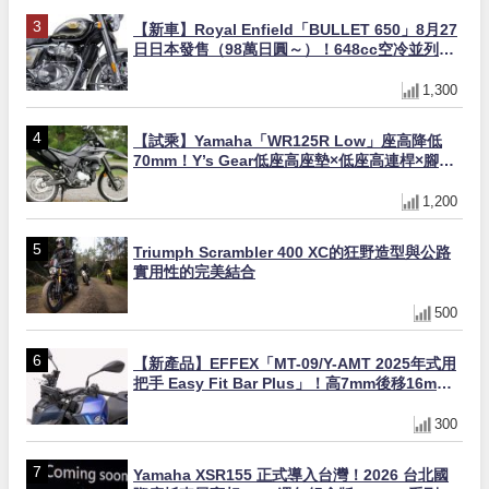
【新車】Royal Enfield「BULLET 650」8月27
日日本發售（98萬日圓～）！648cc空冷並列雙
缸×虎眼指示燈×砲筒黑/戰艦藍兩色
1,300
【試乘】Yamaha「WR125R Low」座高降低
70mm！Y’s Gear低座高座墊×低座高連桿×腳踏
著地感大幅改善，越野初學者推薦
1,200
Triumph Scrambler 400 XC的狂野造型與公路
實用性的完美結合
500
【新產品】EFFEX「MT-09/Y-AMT 2025年式用
把手 Easy Fit Bar Plus」！高7mm後移16mm
直上×三色×免換線組
300
Yamaha XSR155 正式導入台灣！2026 台北國