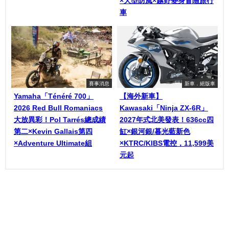
×大型防風×越野變身冒險旅行
車
賽事消息
新車．絕版車
Yamaha「Ténéré 700」
【海外新車】
2026 Red Bull Romaniacs
Kawasaki「Ninja ZX-6R」
大放異彩！Pol Tarrés總成績
2027年式北美發表！636cc四
第二×Kevin Gallais第四
缸×銀河銀/暮光藍新色
×Adventure Ultimate組
×KTRC/KIBS電控，11,599美
元起