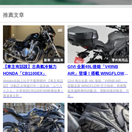
推薦文章
新車．絕版車
零件與用品
【車主有話說】古典氣冷魅力
GIVI 全新49L後箱「V49NB
HONDA「CB1100EX」
AIR」登場！搭載 WINGFLOW
空力技術、降低高速亂流與噪音
Webike在線上社交平臺舉辦的 【車主有話
GIVI 推出全新 49L 後箱「V49NB AIR」，
說】 活動正火熱進行中！這次由「ユウス
搭載全新 WINGFLOW 空力技術，有效降
ケさん」分享他與CB1100EX的騎乘故事！
低高速騎乘時的亂流、震動與風切噪音。可
透過車主對...
收...