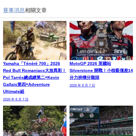
賽事消息
相關文章
Yamaha「Ténéré 700」2026
MotoGP 2026 英國站
Red Bull Romaniacs大放異彩！
Silverstone 開戰！小椋藍僅差14
Pol Tarrés總成績第二×Kevin
分力拚積分龍頭
Gallais第四×Adventure
2026 年 8 月 7 日
Ultimate組
2026 年 8 月 7 日