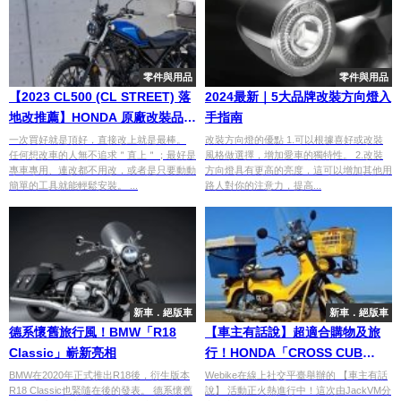
零件與用品
零件與用品
【2023 CL500 (CL STREET) 落
2024最新｜5大品牌改裝方向燈入
地改推薦】HONDA 原廠改裝品介
手指南
紹
一次買好就是頂好，直接改上就是最棒。
改裝方向燈的優點 1.可以根據喜好或改裝
任何想改車的人無不追求＂直上＂；最好是
風格做選擇，增加愛車的獨特性。 2.改裝
專車專用、連改都不用改，或者是只要動動
方向燈具有更高的亮度，這可以增加其他用
簡單的工具就能輕鬆安裝。 ...
路人對你的注意力，提高...
新車．絕版車
新車．絕版車
德系懷舊旅行風！BMW「R18
【車主有話說】超適合購物及旅
Classic」嶄新亮相
行！HONDA「CROSS CUB
110」
BMW在2020年正式推出R18後，衍生版本
Webike在線上社交平臺舉辦的 【車主有話
R18 Classic也緊隨在後的發表。 德系懷舊
說】 活動正火熱進行中！這次由JackVM分