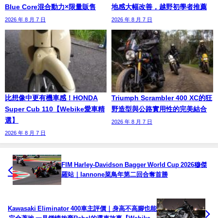
Blue Core混合動力×限量販售
地感大幅改善，越野初學者推薦
2026 年 8 月 7 日
2026 年 8 月 7 日
比想像中更有機車感！HONDA
Triumph Scrambler 400 XC的狂
Super Cub 110【Webike愛車精
野造型與公路實用性的完美結合
選】
2026 年 8 月 7 日
2026 年 8 月 7 日
FIM Harley-Davidson Bagger World Cup 2026穆傑
羅站｜Iannone菜鳥年第二回合奪首勝
Kawasaki Eliminator 400車主評價｜身高不高腳也能