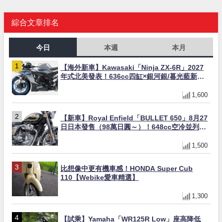
綜合文章排名
今日
本週
本月
【海外新車】Kawasaki「Ninja ZX-6R」2027
年式北美發表！636cc四缸×銀河銀/暮光藍新色
×KTRC/KIBS電控，11,599美元起
1,600
【新車】Royal Enfield「BULLET 650」8月27
日日本發售（98萬日圓～）！648cc空冷並列雙
缸×虎眼指示燈×砲筒黑/戰艦藍兩色
1,500
比想像中更有機車感！HONDA Super Cub
110【Webike愛車精選】
1,300
【試乘】Yamaha「WR125R Low」座高降低