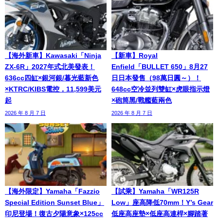
【海外新車】Kawasaki「Ninja
【新車】Royal
ZX-6R」2027年式北美發表！
Enfield「BULLET 650」8月27
636cc四缸×銀河銀/暮光藍新色
日日本發售（98萬日圓～）！
×KTRC/KIBS電控，11,599美元
648cc空冷並列雙缸×虎眼指示燈
起
×砲筒黑/戰艦藍兩色
2026 年 8 月 7 日
2026 年 8 月 7 日
【海外限定】Yamaha「Fazzio
【試乘】Yamaha「WR125R
Special Edition Sunset Blue」
Low」座高降低70mm！Y’s Gear
印尼登場！復古夕陽意象×125cc
低座高座墊×低座高連桿×腳踏著