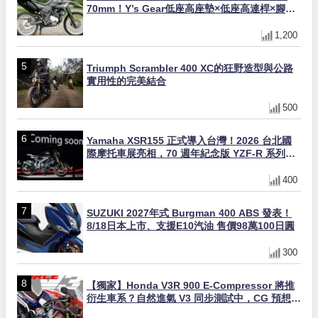
70mm！Y’s Gear低座高座墊×低座高連桿×腳踏
著地感大幅改善，越野初學者推薦
1,200
Triumph Scrambler 400 XC的狂野造型與公路
實用性的完美結合
500
Yamaha XSR155 正式導入台灣！2026 台北國
際摩托車展亮相，70 週年紀念版 YZF-R 系列限
量追加販售
400
SUZUKI 2027年式 Burgman 400 ABS 發表！
8/18日本上市、支援E10汽油 售價98萬100日圓
300
【獨家】Honda V3R 900 E-Compressor 將推
衍生車系？自然進氣 V3 同步測試中，CG 預想曝
光！