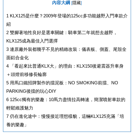
內容大綱
[
隱藏
]
1
KLX125是什麼？2009年登場的125cc多功能越野入門車款介
紹
2
雙腳著地性良好是選車關鍵：騎車第二年就想去越野，
KLX125成為最佳入門選擇
3
連原廠外裝都幾乎不見的精緻改裝：儀表板、側蓋、尾殼全
面鋁合金化
4
「看起來比普通KLX大」的理由：KLX150後避震器升車身
＋頭燈前移修長輪廓
5
用馬口鐵招牌製作的擋泥板：NO SMOKING前擋、NO
PARKING後擋的玩心DIY
6
125cc獨有的樂趣：10馬力盡情拉高轉速，簡潔噴射車款的
輕鬆維護魅力
7
仍在進化途中：慢慢接近理想樣貌，這輛KLX125充滿「培
養的樂趣」