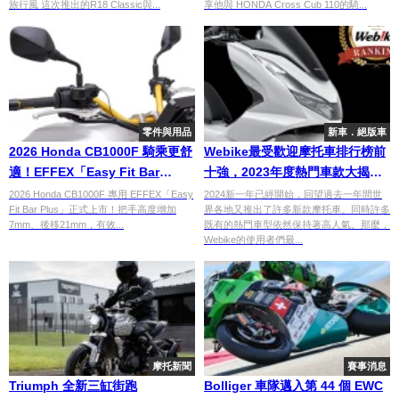
旅行風 這次推出的R18 Classic與...
享他與 HONDA Cross Cub 110的騎...
零件與用品
新車．絕版車
2026 Honda CB1000F 騎乘更舒
Webike最受歡迎摩托車排行榜前
適！EFFEX「Easy Fit Bar
十強，2023年度熱門車款大揭
Plus」把手登場 後移21mm減
秘！
2026 Honda CB1000F 專用 EFFEX「Easy
2024新一年已經開始，回望過去一年間世
Fit Bar Plus」正式上市！把手高度增加
界各地又推出了許多新款摩托車。同時許多
輕長途疲勞
7mm、後移21mm，有效...
既有的熱門車型依然保持著高人氣。那麼，
Webike的使用者們最...
摩托新聞
賽事消息
Triumph 全新三缸街跑
Bolliger 車隊邁入第 44 個 EWC