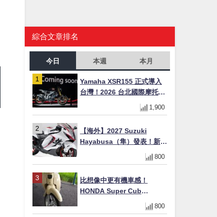
綜合文章排名
今日
本週
本月
Yamaha XSR155 正式導入
台灣！2026 台北國際摩托車
展亮相，70 週年紀念版
1,900
YZF-R 系列限量追加販售
【海外】2027 Suzuki
Hayabusa（隼）發表！新增
Special Edition 特仕版，全
800
新珍珠白塗裝與專屬配備登
場
比想像中更有機車感！
HONDA Super Cub
110【Webike愛車精選】
800