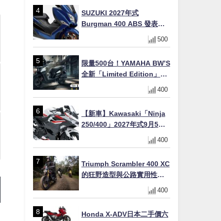
SUZUKI 2027年式
Burgman 400 ABS 發表！
8/18日本上市、支援E10汽油
500
售價98萬100日圓
限量500台！YAMAHA BW’S
全新「Limited Edition」都
市探索限定色 GOOPiMADE
400
聯名包同步登場
【新車】Kawasaki「Ninja
250/400」2027年式9月5日
日本發售！新塗裝登場×價格
400
不變×輔助滑動式離合器
×LED頭燈標配
Triumph Scrambler 400 XC
的狂野造型與公路實用性的
完美結合
400
Honda X-ADV日本二手價六