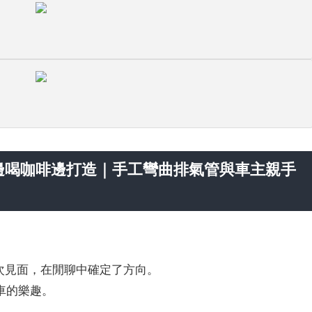
s邊喝咖啡邊打造｜手工彎曲排氣管與車主親手
多次見面，在閒聊中確定了方向。
車的樂趣。