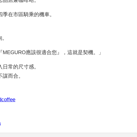
四季在市區騎乘的機車。
。
詢。
MEGURO應該很適合您』，這就是契機。」
入日常的尺寸感。
不謀而合。
dcoffee
a