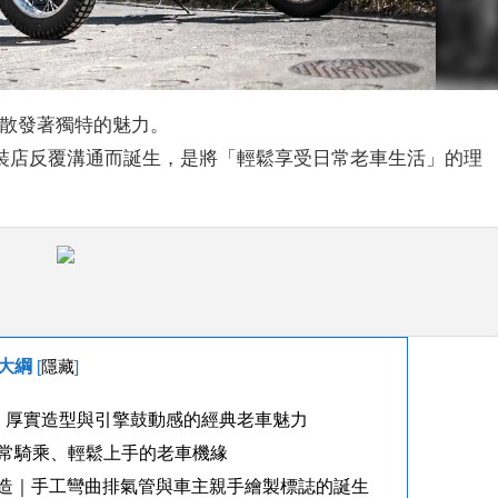
時散發著獨特的魅力。
裝店反覆溝通而誕生，是將「輕鬆享受日常老車生活」的理
大綱
[
隱藏
]
｜厚實造型與引擎鼓動感的經典老車魅力
常騎乘、輕鬆上手的老車機緣
邊打造｜手工彎曲排氣管與車主親手繪製標誌的誕生