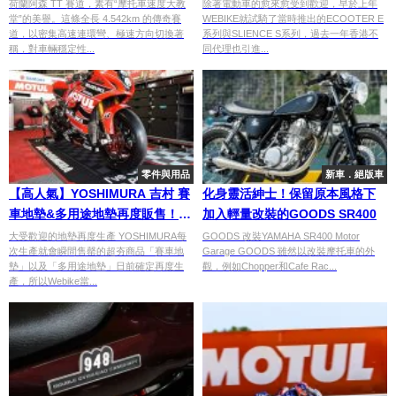
荷蘭阿森 TT 賽道，素有“摩托車速度大教
除著電動車的愈來愈受到歡迎，早於上年
堂”的美譽。這條全長 4.542km 的傳奇賽
WEBIKE就試騎了當時推出的ECOOTER E
道，以密集高速連環彎、極速方向切換著
系列與SLIENCE S系列，過去一年香港不
稱，對車輛穩定性...
同代理也引進...
零件與用品
新車．絕版車
【高人氣】YOSHIMURA 吉村 賽
化身靈活紳士！保留原本風格下
車地墊&多用途地墊再度販售！
加入輕量改裝的GOODS SR400
【數量有限】
大受歡迎的地墊再度生產 YOSHIMURA每
GOODS 改裝YAMAHA SR400 Motor
次生產就會瞬間售罄的超夯商品「賽車地
Garage GOODS 雖然以改裝摩托車的外
墊」以及「多用途地墊」日前確定再度生
觀，例如Chopper和Cafe Rac...
產，所以Webike當...