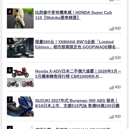
比想像中更有機車感！HONDA Super Cub
110【Webike愛車精選】
600
限量500台！YAMAHA BW’S全新「Limited
Edition」都市探索限定色 GOOPiMADE聯名包
同步登場
500
Honda X-ADV日本二手價六連霸｜2026年3月～
5月機車轉售排行榜 CBR1000RR-R
FIREBLADE SP首度躋身前十
400
SUZUKI 2027年式 Burgman 400 ABS 發表！
8/18日本上市、支援E10汽油 售價98萬100日圓
400