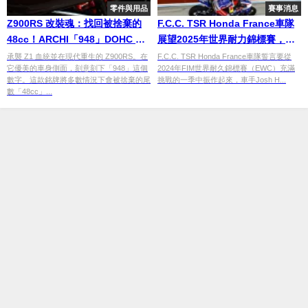
零件與用品
賽事消息
Z900RS 改裝魂：找回被捨棄的
F.C.C. TSR Honda France車隊
48cc！ARCHI「948」DOHC 專
展望2025年世界耐力錦標賽，力
屬銘牌質感登場
求從「令人遺忘的一年」中反彈
承襲 Z1 血統並在現代重生的 Z900RS。在
F.C.C. TSR Honda France車隊誓言要從
它優美的車身側面，刻意刻下「948」這個
2024年FIM世界耐久錦標賽（EWC）充滿
數字。這款銘牌將多數情況下會被捨棄的尾
挑戰的一季中振作起來，車手Josh H...
數「48cc」...