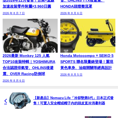
型2026年12月發售！古典×直線
管、OHLINS TTX後避震、
加速改裝零件附屬×3,960日圓
HONDA頭燈整流罩
2026 年 8 月 7 日
2026 年 8 月 6 日
2026最新 Monkey 125 人氣
Honda Motocompo × SEIKO 5
TOP10改裝特輯｜YOSHIMURA
SPORTS 聯名限量錶登場！重現
合法認證排氣管、OHLINS後避
黃色車身、油箱開關等經典設計
震、OVER Racing防倒球
2026 年 8 月 5 日
2026 年 8 月 6 日
【新產品】Nomazu Life「冷卻墊第6代」日本正式發
售！可置入安全帽或帽子內的頭皮直冷消暑利器