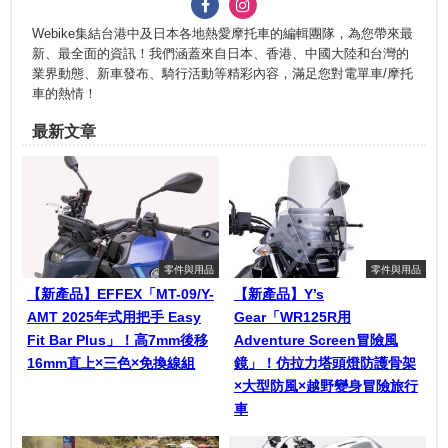
Webike集結台港中及日本各地熱愛摩托車的編輯團隊，為您帶來最
新、最全面的資訊！我們涵蓋來自日本、香港、中國大陸和台灣的
業界動態、新車發布、騎行活動等精彩內容，滿足您對電單車/摩托
車的熱情！
最新文章
零件與用品
零件與用品
【新產品】EFFEX「MT-09/Y-
【新產品】Y’s
AMT 2025年式用把手 Easy
Gear「WR125R用
Fit Bar Plus」！高7mm後移
Adventure Screen冒險風
16mm直上×三色×免換線組
鏡」！仿拉力塔頭燈防護骨架
×大型防風×越野變身冒險旅行
車