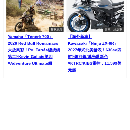
賽事消息
新車．絕版車
Yamaha「Ténéré 700」
【海外新車】
2026 Red Bull Romaniacs
Kawasaki「Ninja ZX-6R」
大放異彩！Pol Tarrés總成績
2027年式北美發表！636cc四
第二×Kevin Gallais第四
缸×銀河銀/暮光藍新色
×Adventure Ultimate組
×KTRC/KIBS電控，11,599美
元起