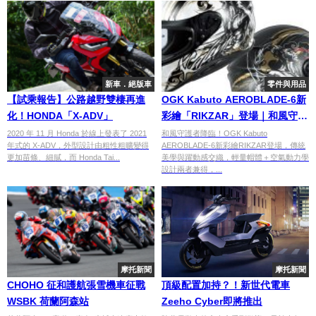
新車．絕版車
零件與用品
【試乘報告】公路越野雙棲再進
OGK Kabuto AEROBLADE-6新
化！HONDA「X-ADV」
彩繪「RIKZAR」登場｜和風守護
者圖案輕量空力全罩安全帽
2020 年 11 月 Honda 於線上發表了 2021
和風守護者降臨！OGK Kabuto
年式的 X-ADV，外型設計由粗性粗曠變得
AEROBLADE-6新彩繪RIKZAR登場，傳統
更加苗條、細膩，而 Honda Tai...
美學與躍動感交織，輕量帽體＋空氣動力學
設計兩者兼得，...
摩托新聞
摩托新聞
CHOHO 征和護航張雪機車征戰
頂級配置加持？！新世代電車
WSBK 荷蘭阿森站
Zeeho Cyber即將推出