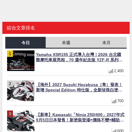
綜合文章排名
今日
本週
本月
Yamaha XSR155 正式導入台灣！2026 台北國
際摩托車展亮相，70 週年紀念版 YZF-R 系列限
量追加販售
2,400
【海外】2027 Suzuki Hayabusa（隼）發表！
新增 Special Edition 特仕版，全新珍珠白塗裝
與專屬配備登場
700
【新車】Kawasaki「Ninja 250/400」2027年式
9月5日日本發售！新塗裝登場×價格不變×輔助滑
動式離合器×LED頭燈標配
600