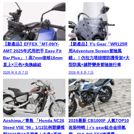
【新產品】EFFEX「MT-09/Y-
【新產品】Y’s Gear「WR125R
AMT 2025年式用把手 Easy Fit
用Adventure Screen冒險風
Bar Plus」！高7mm後移16mm
鏡」！仿拉力塔頭燈防護骨架×大
直上×三色×免換線組
型防風×越野變身冒險旅行車
2026 年 8 月 7 日
2026 年 8 月 7 日
Aoshima／青島 「Honda NC26
2026最新 CB1000F 人氣TOP10
Steed VSE ’96」1/12比例塑膠模
改裝特輯｜r’s gear鈦合金排氣