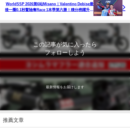
WorldSSP 2026第6站Misano｜Valentino Debise最
後一圈0.1秒驚險奪Race 1本季第六勝！積分榜躍升第
2名
この記事が気に入ったら
フォローしよう
最新情報をお届けします
推薦文章