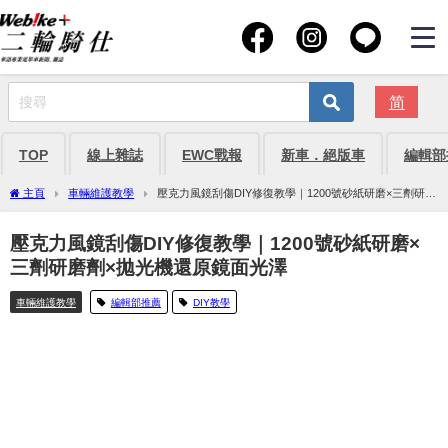
简
TOP
線上雜誌
EWC戰報
新車．絕版車
編輯部
主頁
車輛維護教學
壓克力風鏡刮傷DIY修復教學｜1200號砂紙研磨×三劑研磨
劑×拋光機還原鏡面光澤
壓克力風鏡刮傷DIY修復教學｜1200號砂紙研磨×
三劑研磨劑×拋光機還原鏡面光澤
車輛維護教學
編輯部推薦
DIY教學