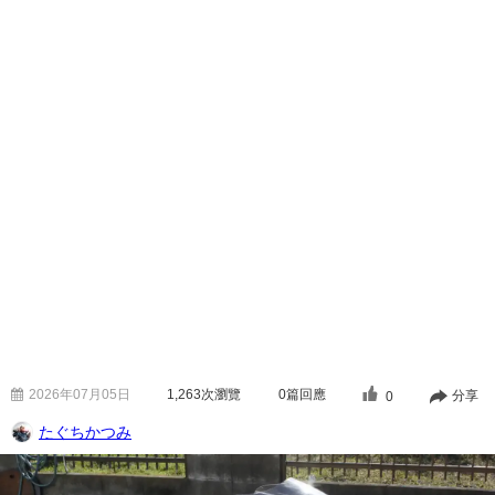
2026年07月05日
1,263
次瀏覽
0篇回應
分享
0
たぐちかつみ