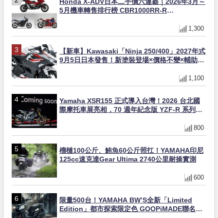
Honda X-ADV日本二手價六連霸｜2026年3月～
5月機車轉售排行榜 CBR1000RR-R
FIREBLADE SP首度躋身前十
1,300
【新車】Kawasaki「Ninja 250/400」2027年式
9月5日日本發售！新塗裝登場×價格不變×輔助滑
動式離合器×LED頭燈標配
1,100
Yamaha XSR155 正式導入台灣！2026 台北國
際摩托車展亮相，70 週年紀念版 YZF-R 系列限
量追加販售
800
榴槤100公斤、鮪魚60公斤照扛！YAMAHA印尼
125cc速克達Gear Ultima 2740公里耐操實測
600
限量500台！YAMAHA BW’S全新「Limited
Edition」都市探索限定色 GOOPiMADE聯名包
同步登場