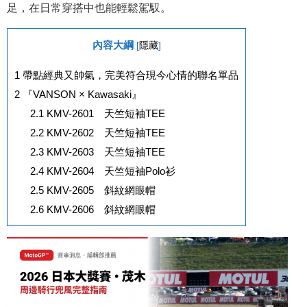
足，在日常穿搭中也能輕鬆駕馭。
內容大綱
[
隱藏
]
1
帶點經典又帥氣，完美符合現今心情的聯名單品
2
『VANSON × Kawasaki』
2.1
KMV-2601 天竺短袖TEE
2.2
KMV-2602 天竺短袖TEE
2.3
KMV-2603 天竺短袖TEE
2.4
KMV-2604 天竺短袖Polo衫
2.5
KMV-2605 斜紋網眼帽
2.6
KMV-2606 斜紋網眼帽