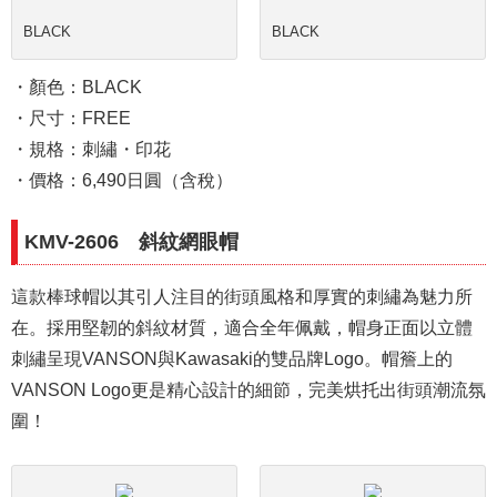
BLACK
BLACK
・顏色：BLACK
・尺寸：FREE
・規格：刺繡・印花
・價格：6,490日圓（含稅）
KMV-2606 斜紋網眼帽
這款棒球帽以其引人注目的街頭風格和厚實的刺繡為魅力所
在。採用堅韌的斜紋材質，適合全年佩戴，帽身正面以立體
刺繡呈現VANSON與Kawasaki的雙品牌Logo。帽簷上的
VANSON Logo更是精心設計的細節，完美烘托出街頭潮流氛
圍！