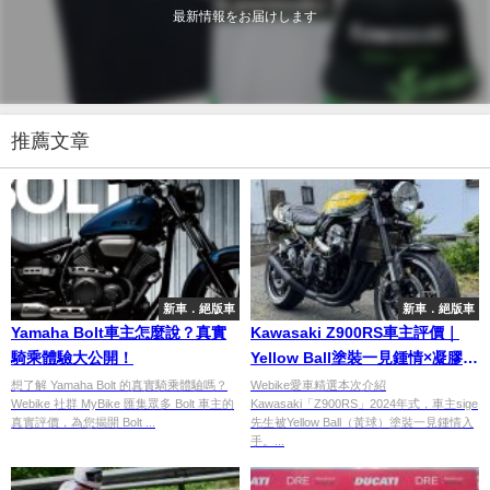
最新情報をお届けします
推薦文章
新車．絕版車
新車．絕版車
Yamaha Bolt車主怎麼說？真實
Kawasaki Z900RS車主評價｜
騎乘體驗大公開！
Yellow Ball塗裝一見鍾情×凝膠坐
墊後避震改裝×「繞了一圈仍回歸
想了解 Yamaha Bolt 的真實騎乘體驗嗎？
Webike愛車精選本次介紹
Webike 社群 MyBike 匯集眾多 Bolt 車主的
Kawasaki「Z900RS」2024年式，車主sige
NK街車」真實心得【Webike愛
真實評價，為您揭開 Bolt ...
先生被Yellow Ball（黃球）塗裝一見鍾情入
車精選】
手。...