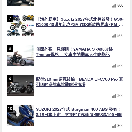
500
【海外新車】Suzuki 2027年式北美首發！GSX-
R1000 40週年紀念×SV-7GX新款跨界車×RM-
Z450 Ken Roczen冠軍套件
500
僅因外觀一見鍾情！YAMAHA SR400改裝
Tracker風格｜ 女車主的機車人生蛻變記
500
配備310mm超寬後輪！BENDA LFC700 Pro 直
列四缸巡航車挑戰歐洲市場
300
SUZUKI 2027年式 Burgman 400 ABS 發表！
8/18日本上市、支援E10汽油 售價98萬100日圓
300