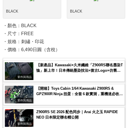
BLACK
BLACK
・顏色：BLACK
・尺寸：FREE
・規格：刺繡・印花
・價格：6,490日圓（含稅）
【新產品】Kawasaki×久米纖維「Z900RS聯名墨染T
恤」新上市！日本傳統墨染技法×復古Logo×仿舊印
刷Z900RS圖案
零件與用品
【開箱】Toys Cabin 1/64 Kawasaki Z900RS &
GPZ900R Ninja 扭蛋：全套 6 款實測，重機迷必收的
模型吊飾鑰匙圈！
零件與用品
Z900RS SE 2026 配色同步｜Arai 火之玉 RAPIDE
NEO 日本限定聯名帽公開
零件與用品