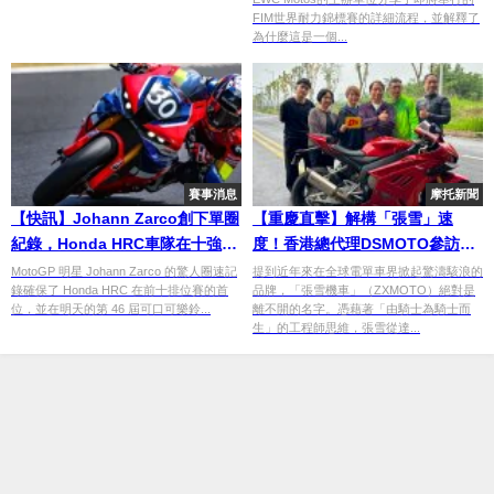
FIM世界耐力錦標賽的詳細流程，並解釋了
為什麼這是一個...
賽事消息
摩托新聞
【快訊】Johann Zarco創下單圈
【重慶直擊】解構「張雪」速
紀錄，Honda HRC車隊在十強賽
度！香港總代理DSMOTO參訪
中取得勝利！
ZXMOTO工廠，三缸跑車820RR
MotoGP 明星 Johann Zarco 的驚人圈速記
提到近年來在全球電單車界掀起驚濤駭浪的
錄確保了 Honda HRC 在前十排位賽的首
品牌，「張雪機車」（ZXMOTO）絕對是
實測現身
位，並在明天的第 46 屆可口可樂鈴...
離不開的名字。憑藉著「由騎士為騎士而
生」的工程師思維，張雪從達...