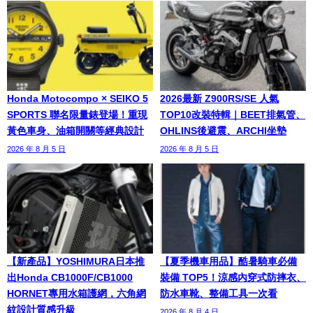
Honda Motocompo × SEIKO 5
2026最新 Z900RS/SE 人氣
SPORTS 聯名限量錶登場！重現
TOP10改裝特輯｜BEET排氣管、
黃色車身、油箱開關等經典設計
OHLINS後避震、ARCHI坐墊
2026 年 8 月 5 日
2026 年 8 月 5 日
【新產品】YOSHIMURA日本推
【夏季機車用品】酷暑騎車必備
出Honda CB1000F/CB1000
裝備 TOP5！涼感內穿式防摔衣、
HORNET專用水箱護網，六角網
防水車靴、整備工具一次看
紋設計質感升級
2026 年 8 月 4 日