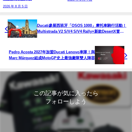
2026 年 8 月 5 日
Ducati參展西班牙「OSOS 1000」摩托車騎行活動！
Multistrada V2 S/V4 S/V4 Rally×新款DesertX冒險
車款齊亮相
Pedro Acosta 2027年加盟Ducati Lenovo車隊！與
Marc Márquez組成MotoGP史上最強廠隊雙人陣容
この記事が気に入ったら
フォローしよう