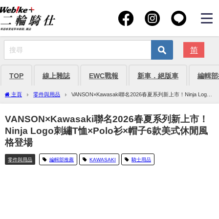
简
TOP
線上雜誌
EWC戰報
新車．絕版車
編輯部
主頁
零件與用品
VANSON×Kawasaki聯名2026春夏系列新上市！Ninja Logo
刺繡T恤×Polo衫×帽子6款美式休閒風格登場
VANSON×Kawasaki聯名2026春夏系列新上市！
Ninja Logo刺繡T恤×Polo衫×帽子6款美式休閒風
格登場
零件與用品
編輯部推薦
KAWASAKI
騎士用品