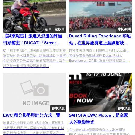
新車．絕版車
摩托新聞
【試乘報告】激進又浪漫的終極
Ducati Riding Experience 印尼
街頭霸主！DUCATI「Street
站，在世界級賽道上磨練駕駛技
Fighter V4S」
術
從千禧年中期起，隨著歐美摩托車巿場對賽
以性能著稱的義大利摩托車品牌 Ducati，
道駕駛的需求日漸普及，讓歐洲或日本廠牌
其備受讚譽的駕駛課程 Ducati Riding
在開發旗下公升級高性能旗艦車款時，設計
Experience（DRE）近日登陸印尼龍目...
思路從一般街道行駛變為愈趨...
賽事消息
賽事消息
EWC 積分形勢與計分方式一覽
24H SPA EWC Motos，是全家
人的歡樂時光
波爾多24小時耐力賽（Bol d’Or）將於9月
18日至21日舉行，屆時將作為2025年 FIM
在今天的線上新聞發布會上，24H SPA
世界耐力錦標賽、FIM 耐力世界盃以及 F...
EWC Motos的主辦單位分享了即將舉行的