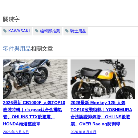
關鍵字
KAWASAKI
編輯部推薦
騎士用品
零件與用品
相關文章
2026最新 CB1000F 人氣TOP10
2026最新 Monkey 125 人氣
改裝特輯｜r’s gear鈦合金排氣
TOP10改裝特輯｜YOSHIMURA
管、OHLINS TTX後避震、
合法認證排氣管、OHLINS後避
HONDA頭燈整流罩
震、OVER Racing防倒球
2026 年 8 月 6 日
2026 年 8 月 6 日