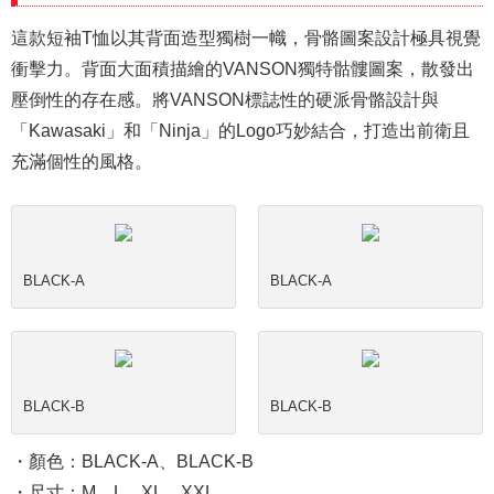
這款短袖T恤以其背面造型獨樹一幟，骨骼圖案設計極具視覺
衝擊力。背面大面積描繪的VANSON獨特骷髏圖案，散發出
壓倒性的存在感。將VANSON標誌性的硬派骨骼設計與
「Kawasaki」和「Ninja」的Logo巧妙結合，打造出前衛且
充滿個性的風格。
BLACK-A
BLACK-A
BLACK-B
BLACK-B
・顏色：BLACK-A、BLACK-B
・尺寸：M、L、XL、XXL