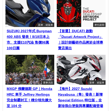
新車．絕版車
摩托新聞
SUZUKI 2027年式 Burgman
【首選】DUCATI 啟動
400 ABS 發表！8/18日本上
「Ducati Artwork Project」
市、支援E10汽油 售價98萬
｜設計師藝術作品將於全球專
100日圓
賣店展出
賽事消息
新車．絕版車
MXGP 佛蘭德斯 GP｜Honda
【海外】2027 Suzuki
HRC 車手 Jeffrey Herlings
Hayabusa（隼）發表！新增
完全制霸封王！積分領先擴大
Special Edition 特仕版，全
至 104 分
新珍珠白塗裝與專屬配備登場