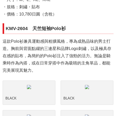
・規格：刺繡・貼布
・價格：10,780日圓（含稅）
KMV-2604 天竺短袖Polo衫
這款Polo衫兼具運動感與粗獷風格，專為成熟品味的男士打
造。胸前與背面點綴的三連星和品牌Logo刺繡，以及極具存
在感的貼布，為簡約的Polo衫注入了強勁的活力。無論是騎
乘時作為內搭，或在日常穿搭中作為吸睛的主角單品，都能
完美展現其魅力。
BLACK
BLACK