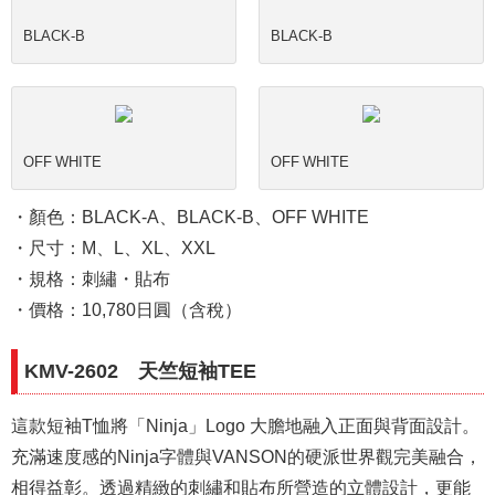
BLACK-B
BLACK-B
OFF WHITE
OFF WHITE
・顏色：BLACK-A、BLACK-B、OFF WHITE
・尺寸：M、L、XL、XXL
・規格：刺繡・貼布
・價格：10,780日圓（含稅）
KMV-2602 天竺短袖TEE
這款短袖T恤將「Ninja」Logo 大膽地融入正面與背面設計。
充滿速度感的Ninja字體與VANSON的硬派世界觀完美融合，
相得益彰。透過精緻的刺繡和貼布所營造的立體設計，更能