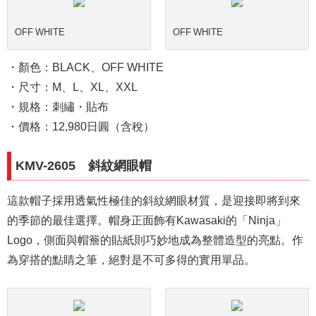
OFF WHITE
OFF WHITE
・顏色：BLACK、OFF WHITE
・尺寸：M、L、XL、XXL
・規格：刺繡・貼布
・價格：12,980日圓（含稅）
KMV-2605 斜紋網眼帽
這款帽子採用透氣性極佳的斜紋網眼材質，是迎接即將到來
的季節的最佳選擇。帽身正面飾有Kawasaki的「Ninja」
Logo，側面與帽簷的貼紙則巧妙地成為整體造型的亮點。作
為穿搭的點睛之筆，絕對是不可多得的實用單品。