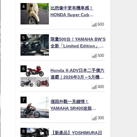
×LED頭燈標配
比想像中更有機車感！
HONDA Super Cub
110【Webike愛車精選】
600
限量500台！YAMAHA BW’S
全新「Limited Edition」都
市探索限定色 GOOPiMADE
500
聯名包同步登場
Honda X-ADV日本二手價六
連霸｜2026年3月～5月機車
轉售排行榜 CBR1000RR-R
400
FIREBLADE SP首度躋身前
十
僅因外觀一見鍾情！
YAMAHA SR400改裝
Tracker風格｜ 女車主的機車
300
人生蛻變記
【新產品】YOSHIMURA日