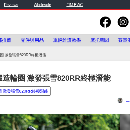
Reviews
Wholesale
FIM EWC
部推薦
零件與用品
車輛維護教學
摩托新聞
賽事
輪圈 激發張雪820RR終極潛能
屬鍛造輪圈 激發張雪820RR終極潛能
圈 激發張雪820RR終極潛能
二