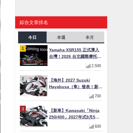
綜合文章排名
今日
本週
本月
Yamaha XSR155 正式導入
台灣！2026 台北國際摩托車
展亮相，70 週年紀念版
2,500
YZF-R 系列限量追加販售
【海外】2027 Suzuki
Hayabusa（隼）發表！新增
Special Edition 特仕版，全
700
新珍珠白塗裝與專屬配備登
場
【新車】Kawasaki「Ninja
250/400」2027年式9月5日
日本發售！新塗裝登場×價格
600
不變×輔助滑動式離合器