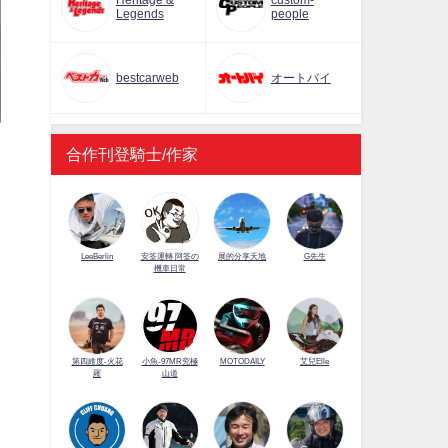
Heritage &
custom-
Legends
people
bestcarweb
オートバイ
合作刊登騎士/作家
LeeBerlin
安筌運轉 阿筌の
展的分享天地
G先生
機車日常
第四維度-火花
小魚-97MR究極
MOTODAILY
艾兒Elle
羅
山道