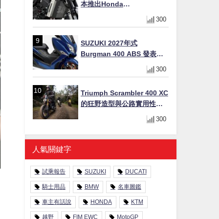
本推出Honda
CB1000F/CB1000 HORNET
300
專用水箱護網，六角網紋設
計質感升級
SUZUKI 2027年式
Burgman 400 ABS 發表！
8/18日本上市、支援E10汽油
300
售價98萬100日圓
Triumph Scrambler 400 XC
的狂野造型與公路實用性的
完美結合
300
人氣關鍵字
試乘報告
SUZUKI
DUCATI
騎士用品
BMW
名車圖鑑
車主有話說
HONDA
KTM
越野
FIM EWC
MotoGP