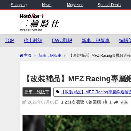
Shopping
News
Magazine
Special Deals
TOP
線上雜誌
EWC戰報
新車．絕版車
編輯
主頁
新車．絕版車
【改裝補品】MFZ Racing專屬鍛造
【改裝補品】MFZ Racing專
新車．絕版車
【改裝補品】MFZ Racing專屬鍛造輪
2026年07月08日
1,231
次瀏覽
0篇回應
1
分享