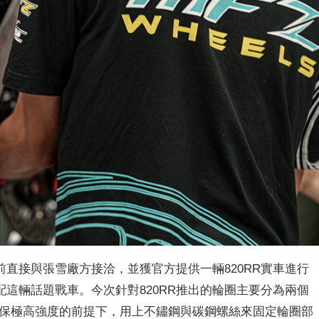
前直接與張雪廠方接洽，並獲官方提供一輛820RR實車進行
這輛話題戰車。今次針對820RR推出的輪圈主要分為兩個
確保極高強度的前提下，用上不鏽鋼與碳鋼螺絲來固定輪圈部