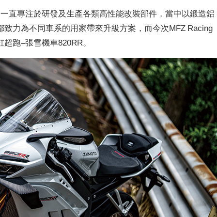
」多年來一直專注於研發及生產各類高性能改裝部件，當中以鍛造鋁
力為不同車系的用家帶來升級方案，而今次MFZ Racing
跑–張雪機車820RR。