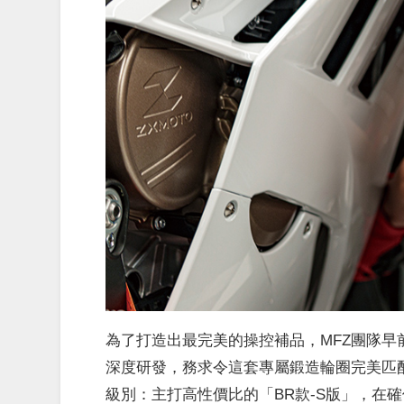
為了打造出最完美的操控補品，MFZ團隊早
深度研發，務求令這套專屬鍛造輪圈完美匹配
級別：主打高性價比的「BR款-S版」，在